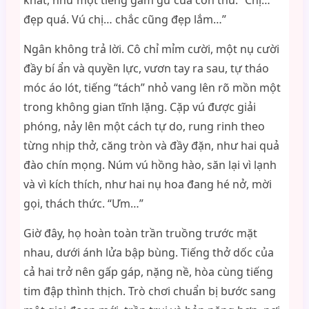
khát, như một tiếng gầm gừ của con thú. “Chị…
đẹp quá. Vú chị… chắc cũng đẹp lắm…”
Ngân không trả lời. Cô chỉ mỉm cười, một nụ cười
đầy bí ẩn và quyền lực, vươn tay ra sau, tự tháo
móc áo lót, tiếng “tách” nhỏ vang lên rõ mồn một
trong không gian tĩnh lặng. Cặp vú được giải
phóng, nảy lên một cách tự do, rung rinh theo
từng nhịp thở, căng tròn và đầy đặn, như hai quả
đào chín mọng. Núm vú hồng hào, săn lại vì lạnh
và vì kích thích, như hai nụ hoa đang hé nở, mời
gọi, thách thức. “Ưm…”
Giờ đây, họ hoàn toàn trần truồng trước mặt
nhau, dưới ánh lửa bập bùng. Tiếng thở dốc của
cả hai trở nên gấp gáp, nặng nề, hòa cùng tiếng
tim đập thình thịch. Trò chơi chuẩn bị bước sang