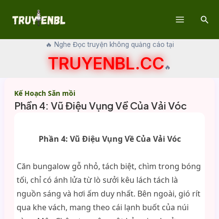
Skip
Sear
to
Main
content
🔥 Nghe Đọc truyện không quảng cáo tại
Menu
TRUYENBL.CC
🔥
Kế Hoạch Săn mồi
Phần 4: Vũ Điệu Vụng Về Của Vải Vóc
Phần 4: Vũ Điệu Vụng Về Của Vải Vóc
Căn bungalow gỗ nhỏ, tách biệt, chìm trong bóng
tối, chỉ có ánh lửa từ lò sưởi kêu lách tách là
nguồn sáng và hơi ấm duy nhất. Bên ngoài, gió rít
qua khe vách, mang theo cái lạnh buốt của núi