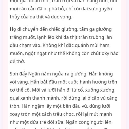
một giai đoạn mới, trần trụi và bản năng hơn, nơi
mọi rào cản đã bị phá bỏ, chỉ còn lại sự nguyên
thủy của da thịt và dục vọng.
Họ di chuyển đến chiếc giường, tấm ga giường
trắng muốt, lạnh lẽo khi da thịt trần truồng lần
đầu chạm vào. Không khí đặc quánh mùi ham
muốn, ngột ngạt như thể không còn chút oxy nào
để thở.
Sơn đẩy Ngân nằm ngửa ra giường. Hắn không
vội vàng. Hắn bắt đầu một cuộc hành hương trên
cơ thể cô. Môi và lưỡi hắn đi từ cổ, xuống xương
quai xanh thanh mảnh, rồi dừng lại ở cặp vú căng
tròn. Hắn ngậm lấy một bên đầu vú, dùng lưỡi
xoay tròn một cách trêu chọc, rồi lại mút mạnh
như một đứa trẻ đói sữa. Ngân cong người lên,