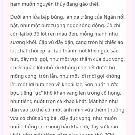
ham muốn nguyên thủy đang gào thét.
Dưới ánh lửa bập bùng, làn da trắng của Ngân nổi
bật, như một bức tượng ngọc sống động. Cô chỉ
còn lại bộ đồ lót ren màu đen, mỏng manh như
sương khói. Cặp vú đầy đặn, căng tròn bị chiếc áo
lót chật chội ép lại, tạo thành một khe ngực sâu
hút, đầy mời gọi, như một vực thẳm của dục vọng.
Chiếc quần lót nhỏ xíu không che hết được bờ
mông cong, tròn lẳn, như một lời mời gọi không
lời, một lời hứa hẹn về khoái lạc. Sơn nuốt nước
bọt, tiếng “ực” khô khan vang lên trong cổ họng,
như tiếng nuốt trọn cả khao khát. Mắt hắn như
dán vào cơ thể cô, một ánh nhìn vừa thèm thuồng
vừa có chút sùng bái, đầy dục vọng, như muốn
nuốt chửng cô. Giọng hắn khàn đi, đầy sự khao