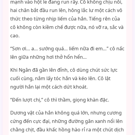
mạnh vào hột le đang run rẩy. Cô không chịu nổi,
hai chân bắt đầu run lên, hông lắc lư một cách vô
thức theo từng nhịp liếm của hắn. Tiếng rên của
cô không còn kiềm chế được nữa, nó vỡ ra, sắc và
cao.
“Sơn ơi… a… sướng quá… liếm nữa đi em…” cô nấc
lên giữa những hơi thở hổn hển…
Khi Ngân đã gần lên đỉnh, cô dùng chút sức lực
cuối cùng, nắm lấy tóc hắn và kéo lên. Cô lật
người hắn lại một cách dứt khoát.
“Đến lượt chị,” cô thì thầm, giọng khàn đặc.
Dương vật của hắn không quá lớn, nhưng cương
cứng đến cực đại, những đường gân xanh nổi lên
chằng chịt, đầu khấc hồng hào rỉ ra một chút dịch