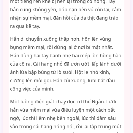
một tiếng rên khẽ bị nén lại trong cổ họng. Tay
hắn cũng không yên, bóp nặn bên vú còn lại, cảm
nhận sự mềm mại, đàn hồi của da thịt đang trào
ra qua kẽ tay.
Hắn di chuyển xuống thấp hơn, hôn lên vùng
bụng mềm mại, rồi dừng lại ở nơi bí mật nhất.
Hắn dùng hai tay banh nhẹ hai mép lồn hồng hào
của cô ra. Cái hang nhỏ đã ươn ướt, lấp lánh dưới
ánh lửa bập bùng từ lò sưởi. Hột le nhỏ xinh,
cương lên mời gọi. Hắn cúi xuống, lưỡi bắt đầu
công việc của mình.
Một luồng điện giật chạy dọc cơ thể Ngân. Lưỡi
hắn vừa mềm mại vừa điêu luyện một cách bất
ngờ, lúc thì liếm nhẹ bên ngoài, lúc thì đâm sâu
vào trong cái hang nóng hổi, rồi lại tập trung mút