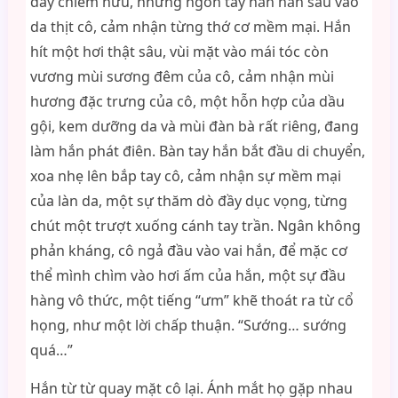
đầy chiếm hữu, những ngón tay hắn hằn sâu vào
da thịt cô, cảm nhận từng thớ cơ mềm mại. Hắn
hít một hơi thật sâu, vùi mặt vào mái tóc còn
vương mùi sương đêm của cô, cảm nhận mùi
hương đặc trưng của cô, một hỗn hợp của dầu
gội, kem dưỡng da và mùi đàn bà rất riêng, đang
làm hắn phát điên. Bàn tay hắn bắt đầu di chuyển,
xoa nhẹ lên bắp tay cô, cảm nhận sự mềm mại
của làn da, một sự thăm dò đầy dục vọng, từng
chút một trượt xuống cánh tay trần. Ngân không
phản kháng, cô ngả đầu vào vai hắn, để mặc cơ
thể mình chìm vào hơi ấm của hắn, một sự đầu
hàng vô thức, một tiếng “ưm” khẽ thoát ra từ cổ
họng, như một lời chấp thuận. “Sướng… sướng
quá…”
Hắn từ từ quay mặt cô lại. Ánh mắt họ gặp nhau