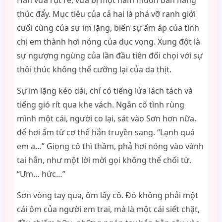
Hắn vừa rụt rè, vừa bị một ham muốn bản năng
thúc đẩy. Mục tiêu của cả hai là phá vỡ ranh giới
cuối cùng của sự im lặng, biến sự ấm áp của tình
chị em thành hơi nóng của dục vọng. Xung đột là
sự ngượng ngùng của lần đầu tiên đối chọi với sự
thôi thúc không thể cưỡng lại của da thịt.
Sự im lặng kéo dài, chỉ có tiếng lửa lách tách và
tiếng gió rít qua khe vách. Ngân cố tình rùng
mình một cái, người co lại, sát vào Sơn hơn nữa,
để hơi ấm từ cơ thể hắn truyền sang. “Lạnh quá
em ạ…” Giọng cô thì thầm, phả hơi nóng vào vành
tai hắn, như một lời mời gọi không thể chối từ.
“Ưm… hức…”
Sơn vòng tay qua, ôm lấy cô. Đó không phải một
cái ôm của người em trai, mà là một cái siết chặt,