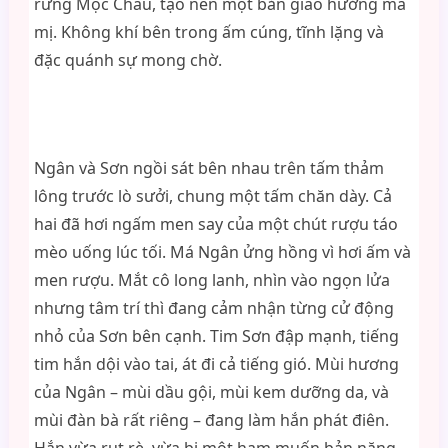
rừng Mộc Châu, tạo nên một bản giao hưởng ma
mị. Không khí bên trong ấm cúng, tĩnh lặng và
đặc quánh sự mong chờ.
Ngân và Sơn ngồi sát bên nhau trên tấm thảm
lông trước lò sưởi, chung một tấm chăn dày. Cả
hai đã hơi ngấm men say của một chút rượu táo
mèo uống lúc tối. Má Ngân ửng hồng vì hơi ấm và
men rượu. Mắt cô long lanh, nhìn vào ngọn lửa
nhưng tâm trí thì đang cảm nhận từng cử động
nhỏ của Sơn bên cạnh. Tim Sơn đập mạnh, tiếng
tim hắn dội vào tai, át đi cả tiếng gió. Mùi hương
của Ngân – mùi dầu gội, mùi kem dưỡng da, và
mùi đàn bà rất riêng – đang làm hắn phát điên.