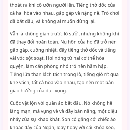
thoát ra khi cô ưỡn người lên. Tiếng thở dốc của
cả hai hòa vào nhau, gấp gáp và nặng nề. Trò chơi
đã bắt đầu, và không ai muốn dừng lại.
Vẫn là không gian trước lò sưởi, nhưng không khí
đã thay đổi hoàn toàn. Nụ hôn của họ đã trở nên
gấp gáp, cuồng nhiệt, đầy tiếng thở dốc và tiếng
vải vóc sột soạt. Hơi nóng từ hai cơ thể hòa
quyện, làm căn phòng nhỏ trở nên hầm hập.
Tiếng lửa than lách tách trong lò, tiếng gió rít qua
khe vách, tất cả hòa vào nhau, tạo nên một bản
giao hưởng của dục vọng.
Cuộc vật lộn với quần áo bắt đầu. Nó không hề
lãng mạn, mà vụng về và đầy bản năng, một điệu
nhảy của sự khao khát. Sơn cố gắng cởi chiếc áo
khoác dày của Ngân, loay hoay với cái khóa kéo,