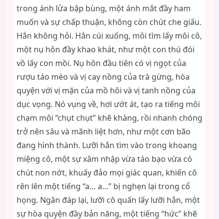
trong ánh lửa bập bùng, một ánh mắt đầy ham
muốn và sự chấp thuận, không còn chút che giấu.
Hắn không hỏi. Hắn cúi xuống, môi tìm lấy môi cô,
một nụ hôn đầy khao khát, như một con thú đói
vồ lấy con mồi. Nụ hôn đầu tiên có vị ngọt của
rượu táo mèo và vị cay nồng của trà gừng, hòa
quyện với vị mặn của mồ hôi và vị tanh nồng của
dục vọng. Nó vụng về, hơi ướt át, tạo ra tiếng môi
chạm môi “chụt chụt” khẽ khàng, rồi nhanh chóng
trở nên sâu và mãnh liệt hơn, như một cơn bão
đang hình thành. Lưỡi hắn tìm vào trong khoang
miệng cô, một sự xâm nhập vừa táo bạo vừa có
chút non nớt, khuấy đảo mọi giác quan, khiến cô
rên lên một tiếng “a… a…” bị nghẹn lại trong cổ
họng. Ngân đáp lại, lưỡi cô quấn lấy lưỡi hắn, một
sự hòa quyện đầy bản năng, một tiếng “hức” khẽ