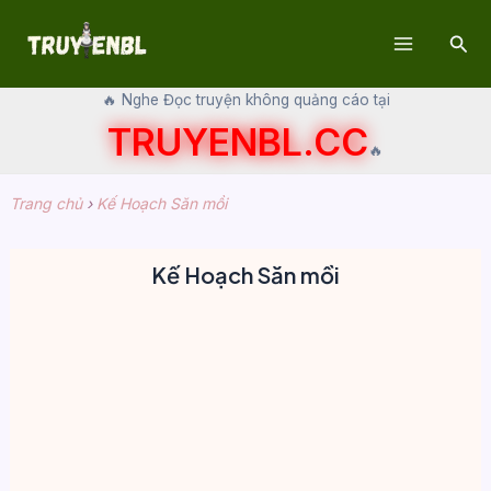
Skip
Sear
to
Main
content
🔥 Nghe Đọc truyện không quảng cáo tại
Menu
TRUYENBL.CC
🔥
Trang chủ
›
Kế Hoạch Săn mồi
Kế Hoạch Săn mồi