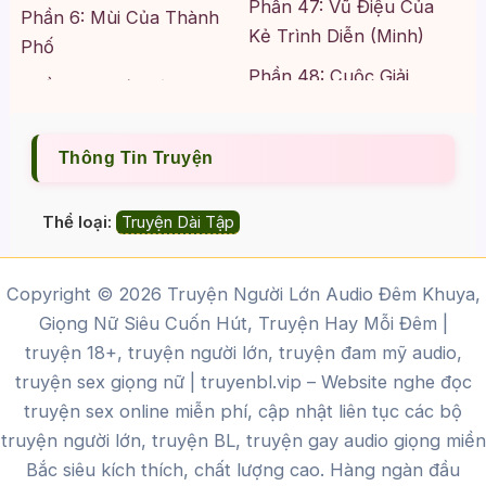
Phần 47: Vũ Điệu Của
Phần 6: Mùi Của Thành
Kẻ Trình Diễn (Minh)
Phố
Phần 48: Cuộc Giải
Phần 7: Người Hùng
Phẫu Của Nhà Phân
Phần 8: Những Tin
Tích (Quân)
Nhắn Ngô Nghê
Thông Tin Truyện
Phần 49: Sự Phá Vỡ
Phần 9: Lời Hứa Về Tà
Giao Kèo
Thể loại:
Truyện Dài Tập
Xùa
Phần 50: Thử Thách
Phần 10: Lời Thề Của
Lấp Đầy
Copyright © 2026 Truyện Người Lớn Audio Đêm Khuya,
Kẻ Bảo Vệ
Phần 51: Bình Minh Của
Giọng Nữ Siêu Cuốn Hút, Truyện Hay Mỗi Đêm |
Phần 11: Khoảng Lặng
Bộ Lạc
truyện 18+, truyện người lớn, truyện đam mỹ audio,
Của Cao Su
truyện sex giọng nữ |
truyenbl.vip
– Website nghe đọc
Phần 52: Giao Ước Của
Phần 12: Con Dấu Của
truyện sex online miễn phí, cập nhật liên tục các bộ
Sự Trần Trụi
Dã Thú
truyện người lớn, truyện BL, truyện gay audio giọng miền
Phần 53: Tiếng Vọng
Bắc siêu kích thích, chất lượng cao.
Hàng ngàn đầu
Phần 13: Bình Minh
Của Bầy Đàn