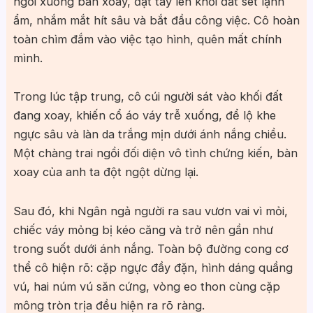
ngồi xuống bàn xoay, đặt tay lên khối đất sét lạnh
ẩm, nhắm mắt hít sâu và bắt đầu công việc. Cô hoàn
toàn chìm đắm vào việc tạo hình, quên mất chính
mình.
Trong lúc tập trung, cô cúi người sát vào khối đất
đang xoay, khiến cổ áo váy trễ xuống, để lộ khe
ngực sâu và làn da trắng mịn dưới ánh nắng chiều.
Một chàng trai ngồi đối diện vô tình chứng kiến, bàn
xoay của anh ta đột ngột dừng lại.
Sau đó, khi Ngân ngả người ra sau vươn vai vì mỏi,
chiếc váy mỏng bị kéo căng và trở nên gần như
trong suốt dưới ánh nắng. Toàn bộ đường cong cơ
thể cô hiện rõ: cặp ngực đầy đặn, hình dáng quầng
vú, hai núm vú săn cứng, vòng eo thon cùng cặp
mông tròn trịa đều hiện ra rõ ràng.