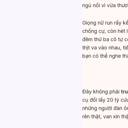
ngủ nổi vì vừa thư
Giọng nữ run rẩy 
chống cự, còn hét l
đêm thứ ba cô tự c
thịt va vào nhau, t
bạn có thể nghe th
Đây không phải
tr
cụ đổi lấy 20 tỷ cứu
những người đàn ôn
rên thật, van xin t