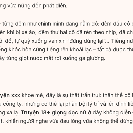
ơng vừa nứng đến phát điên.
kể từng đêm như chính mình đang nằm đó: đêm đầu cô 
ên khi bị xé áo; đêm thứ hai cô đã rên theo nhịp, đã 
ởi đồ, tự quỳ xuống van xin “đừng dừng lại”… Tiếng nư
iếng khóc hòa cùng tiếng rên khoái lạc – tất cả được 
ấy từng giọt nước mắt rơi xuống ga giường.
uyện xxx
khoe mẽ, đây là sự thật trần trụi: thân thể cô
 công ty, nhưng cơ thể lại phản bội lý trí và lên đỉnh l
g xa lạ.
Truyện 18+ giọng đọc nữ
ở đây không diễn –
hật, khiến người nghe vừa đau lòng vừa không thể dừng