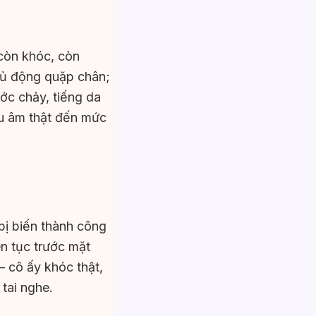
còn khóc, còn
chủ động quặp chân;
ớc chảy, tiếng da
thu âm thật đến mức
 bị biến thành công
iên tục trước mặt
 cô ấy khóc thật,
 tai nghe.