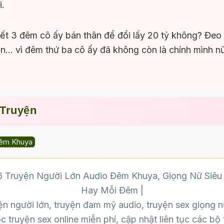
i.
t 3 đêm cô ấy bán thân để đổi lấy 20 tỷ không? Đeo t
hần… vì đêm thứ ba cô ấy đã không còn là chính mình n
 Truyện
êm Khuya
 Truyện Người Lớn Audio Đêm Khuya, Giọng Nữ Siêu
Hay Mỗi Đêm |
ện người lớn, truyện đam mỹ audio, truyện sex giọng n
 truyện sex online miễn phí, cập nhật liên tục các bộ 