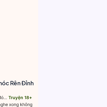
hóc Rên Đỉnh
 đó…
Truyện 18+
 nghe xong không