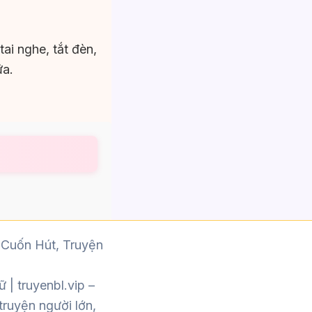
ai nghe, tắt đèn,
ữa.
 Cuốn Hút, Truyện
ữ |
truyenbl.vip
–
truyện người lớn,