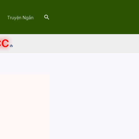
Search
Truyện Ngắn
CC
🔥