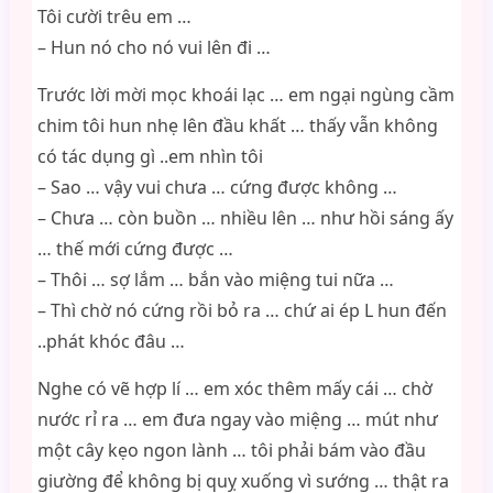
Tôi cười trêu em …
– Hun nó cho nó vui lên đi …
Trước lời mời mọc khoái lạc … em ngại ngùng cầm
chim tôi hun nhẹ lên đầu khất … thấy vẫn không
có tác dụng gì ..em nhìn tôi
– Sao … vậy vui chưa … cứng được không …
– Chưa … còn buồn … nhiều lên … như hồi sáng ấy
… thế mới cứng được …
– Thôi … sợ lắm … bắn vào miệng tui nữa …
– Thì chờ nó cứng rồi bỏ ra … chứ ai ép L hun đến
..phát khóc đâu …
Nghe có vẽ hợp lí … em xóc thêm mấy cái … chờ
nước rỉ ra … em đưa ngay vào miệng … mút như
một cây kẹo ngon lành … tôi phải bám vào đầu
giường để không bị quỵ xuống vì sướng … thật ra