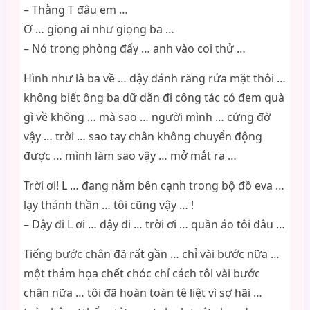
– Thằng T đâu em …
Ơ … giọng ai như giọng ba …
– Nó trong phòng đấy … anh vào coi thử …
Hình như là ba về … dậy đánh răng rửa mặt thôi …
không biết ông ba dữ dằn đi công tác có đem quà
gì về không … mà sao … người mình … cứng đờ
vậy … trời … sao tay chân không chuyển động
được … mình làm sao vậy … mở mắt ra …
Trời ơi! L … đang nằm bên cạnh trong bộ đồ eva …
lạy thánh thần … tôi cũng vậy … !
– Dậy đi L ơi … dậy đi … trời ơi … quần áo tôi đâu …
Tiếng bước chân đã rất gần … chỉ vài bước nữa …
một thảm họa chết chóc chỉ cách tôi vài bước
chân nữa … tôi đã hoàn toàn tê liệt vì sợ hãi …