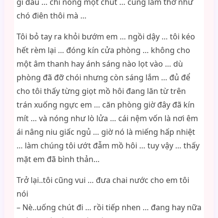
gì đâu … chỉ nóng một chút … cùng lắm thở như
chó điên thôi mà …
Tôi bỏ tay ra khỏi bướm em … ngồi dậy … tôi kéo
hết rèm lại … đóng kín cửa phòng … không cho
một âm thanh hay ánh sáng nào lọt vào … dù
phòng đã đỡ chói nhưng còn sáng lắm … đủ để
cho tôi thấy từng giọt mồ hôi đang lăn từ trên
trán xuống ngực em … căn phòng giờ đây đã kín
mít … và nóng như lò lửa … cái nệm vốn là nơi êm
ái nâng niu giấc ngủ … giờ nó là miếng hấp nhiệt
… làm chúng tôi ướt đẫm mồ hôi … tuy vậy … thấy
mặt em đã bình thản…
Trở lại..tôi cũng vui … đưa chai nước cho em tôi
nói
– Nè..uống chút đi … rồi tiếp nhen … đang hay nữa