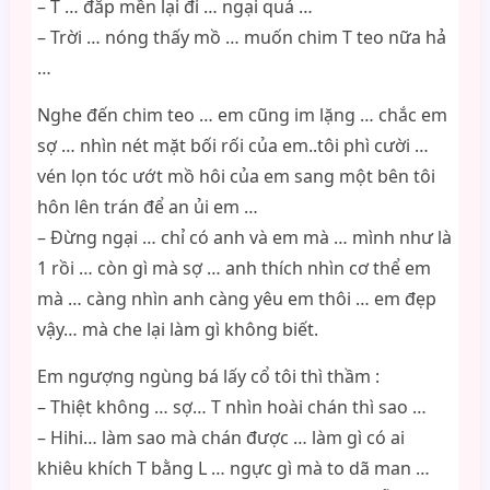
– T … đắp mền lại đi … ngại quá …
– Trời … nóng thấy mồ … muốn chim T teo nữa hả
…
Nghe đến chim teo … em cũng im lặng … chắc em
sợ … nhìn nét mặt bối rối của em..tôi phì cười …
vén lọn tóc ướt mồ hôi của em sang một bên tôi
hôn lên trán để an ủi em …
– Đừng ngại … chỉ có anh và em mà … mình như là
1 rồi … còn gì mà sợ … anh thích nhìn cơ thể em
mà … càng nhìn anh càng yêu em thôi … em đẹp
vậy… mà che lại làm gì không biết.
Em ngượng ngùng bá lấy cổ tôi thì thầm :
– Thiệt không … sợ… T nhìn hoài chán thì sao …
– Hihi… làm sao mà chán được … làm gì có ai
khiêu khích T bằng L … ngực gì mà to dã man …