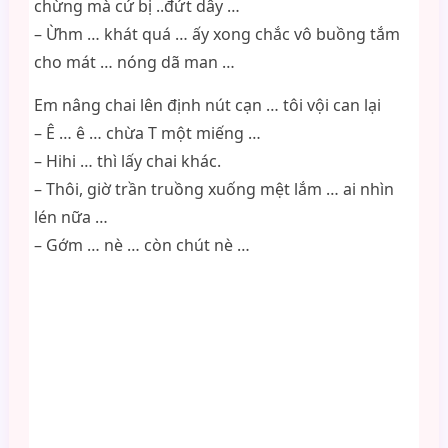
chừng mà cứ bị ..đứt dây …
– Ừhm … khát quá … ấy xong chắc vô buồng tắm
cho mát … nóng dã man …
Em nâng chai lên định nút cạn … tôi vội can lại
– Ê … ê … chừa T một miếng …
– Hihi … thì lấy chai khác.
– Thôi, giờ trần truồng xuống mệt lắm … ai nhìn
lén nữa …
– Gớm … nè … còn chút nè …