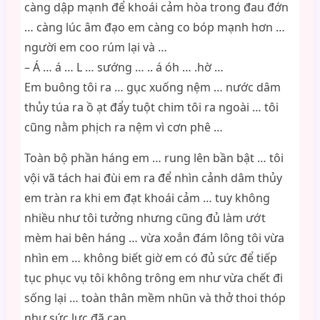
càng dập mạnh để khoái cảm hòa trong đau đớn
… càng lúc âm đạo em càng co bóp mạnh hơn …
người em coo rúm lại và …
– Á … á … L … sướng … .. á óh … .hờ …
Em buông tôi ra … gục xuống nệm … nước dâm
thủy túa ra ồ ạt đẩy tuột chim tôi ra ngoài … tôi
cũng nằm phịch ra nệm vì cơn phê …
Toàn bộ phần háng em … rung lên bần bật … tôi
vội vã tách hai đùi em ra để nhìn cảnh dâm thủy
em tràn ra khi em đạt khoái cảm … tuy không
nhiều như tôi tưởng nhưng cũng đủ làm ướt
mèm hai bên háng … vừa xoắn đám lông tôi vừa
nhìn em … không biết giờ em có đủ sức để tiếp
tục phục vụ tôi không trông em như vừa chết đi
sống lại … toàn thân mềm nhũn và thở thoi thóp
như sức lực đã cạn …