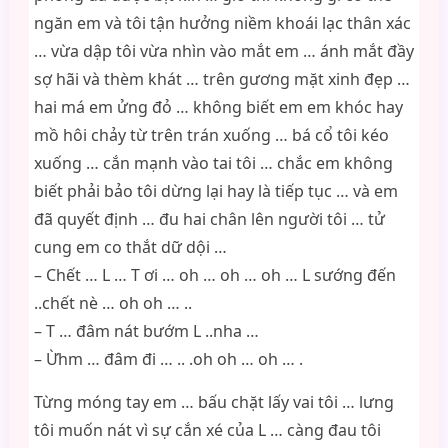
ngăn em và tôi tận hưởng niềm khoái lạc thân xác
… vừa dập tôi vừa nhìn vào mắt em … ánh mắt đầy
sợ hãi và thèm khát … trên gương mặt xinh đẹp …
hai má em ửng đỏ … không biết em em khóc hay
mồ hôi chảy từ trên trán xuống … bá cổ tôi kéo
xuống … cắn mạnh vào tai tôi … chắc em không
biết phải bảo tôi dừng lại hay là tiếp tục … và em
đã quyết định … đu hai chân lên người tôi … tử
cung em co thắt dữ dội …
– Chết … L … T ơi … oh … oh … oh … L sướng đến
..chết nè … oh oh … ..
– T … đâm nát bướm L ..nha …
– Ừhm … đâm đi … .. .oh oh … oh … .
Từng móng tay em … bấu chặt lấy vai tôi … lưng
tôi muốn nát vì sự cắn xé của L … càng đau tôi