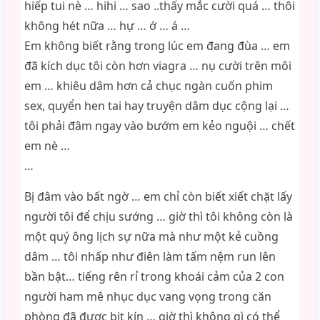
hiếp tui nè … hihi … sao ..thấy mắc cười quá … thôi
không hét nữa … hự … ớ … á …
Em không biết rằng trong lúc em đang đùa … em
đã kích dục tôi còn hơn viagra … nụ cười trên môi
em … khiêu dâm hơn cả chục ngàn cuốn phim
sex, quyển hen tai hay truyện dâm dục cộng lại …
tôi phải đâm ngay vào bướm em kẻo nguội … chết
em nè …
…
Bị đâm vào bất ngờ … em chỉ còn biết xiết chặt lấy
người tôi để chịu sướng … giờ thì tôi không còn là
một quý ông lịch sự nữa mà như một kẻ cuồng
dâm … tôi nhấp như điên làm tấm nệm run lên
bần bật… tiếng rên rỉ trong khoái cảm của 2 con
người ham mê nhục dục vang vọng trong căn
phòng đã được bịt kín … giờ thì không gì có thể