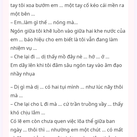
tay tôi xoa bướm em … một tay cố kéo cái mền ra
một bên …
– Em..làm gì thế … nóng mà…
Ngón giữa tôi khẽ luồn vào giữa hai khe nước của
em … báo hiệu cho em biết là tôi vẫn đang làm
nhiệm vụ …
– Che lại đi … dị thấy mồ đây nè … hớ … ớ …
Em dãy lên khi tôi đâm sâu ngón tay vào âm đạo
nhầy nhụa
– Dị gì mà dị … có hai tụi mình … như lúc nãy thôi
mà …
– Che lại cho L đi mà … cứ trần truồng vầy … thấy
khó chịu lắm …
Có lẽ em còn chưa quen việc lõa thể giữa ban
ngày … thôi thì … nhường em một chút … có mất