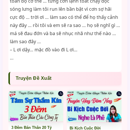
toàn bộ cơ thể … từng cơn lạnh toát chạy dọc
sóng lưng làm tôi run lên bần bật vì cơn sợ hãi
cực độ … trời ơi … làm sao có thể để họ thấy cảnh
này đây … rồi tôi và em sẽ ra sao … họ sẽ nghĩ gì …
má sẽ đau đớn và ba sẽ nhục nhã như thế nào …
làm sao đây …
– L ơi dậy… mặc đồ vào đi L ơi…
…
Truyện Đề Xuất
3 Đêm Bán Thân 20 Tỷ
Bi Kịch Cuộc Đời