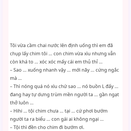
Tôi vừa cầm chai nước lên định uống thì em đã
chụp lấy chim tôi … con chim vừa xìu nhưng vẫn
còn khá to … xóc xóc mấy cái em thủ thỉ …
– Sao … xuống nhanh vậy … mới nãy … cứng ngắc
mà …
– Thì nóng quá nó xìu chứ sao … nó buồn L đấy …
đang hay tự dưng trùm mền người ta … gần ngạt
thở luôn …
– Hihi … tội chim chưa … tại … cứ phơi bướm
người ta ra biểu … con gái ai không ngại …
– Tội thì đền cho chim đi bướm ơi.