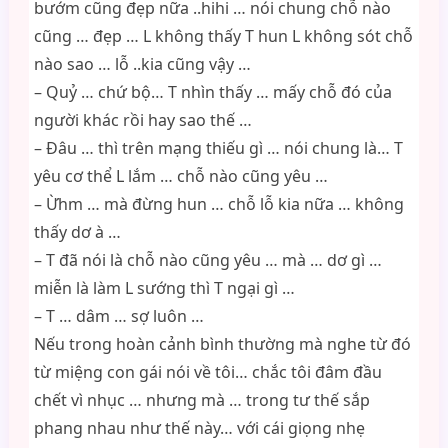
bướm cũng đẹp nữa ..hihi … nói chung chỗ nào
cũng … đẹp … L không thấy T hun L không sót chỗ
nào sao … lỗ ..kia cũng vậy …
– Quỷ … chứ bộ… T nhìn thấy … mấy chỗ đó của
người khác rồi hay sao thế …
– Đâu … thì trên mạng thiếu gì … nói chung là… T
yêu cơ thể L lắm … chỗ nào cũng yêu …
– Ừhm … mà đừng hun … chỗ lỗ kia nữa … không
thấy dơ à …
– T đã nói là chỗ nào cũng yêu … mà … dơ gì …
miễn là làm L sướng thì T ngại gì …
– T … dâm … sợ luôn …
Nếu trong hoàn cảnh bình thường mà nghe từ đó
từ miệng con gái nói về tôi… chắc tôi đâm đầu
chết vì nhục … nhưng mà … trong tư thế sắp
phang nhau như thế này… với cái giọng nhẹ