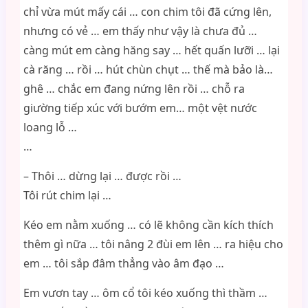
chỉ vừa mút mấy cái … con chim tôi đã cứng lên,
nhưng có vẻ … em thấy như vậy là chưa đủ …
càng mút em càng hăng say … hết quấn lưỡi … lại
cà răng … rồi … hút chùn chụt … thế mà bảo là…
ghê … chắc em đang nứng lên rồi … chỗ ra
giường tiếp xúc với bướm em… một vệt nước
loang lỗ …
…
– Thôi … dừng lại … được rồi …
Tôi rút chim lại …
Kéo em nằm xuống … có lẽ không cần kích thích
thêm gì nữa … tôi nâng 2 đùi em lên … ra hiệu cho
em … tôi sắp đâm thẳng vào âm đạo …
Em vươn tay … ôm cổ tôi kéo xuống thì thầm …