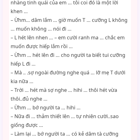
nhàng tinh quái của em … tôi coi đó là một lời
khen …
– Ừhm… dâm lắm … giờ muốn T … cưỡng L không
… muốn không … nói đi …
– L hét lên nhen … – em cười ranh ma … chắc em
muốn được hiếp lắm rồi …
– Ừhm … hét lên đi … cho người ta biết tui cưỡng
hiếp L đi …
– Mà .. .sợ ngoài đường nghe quá … lỡ mẹ T dưới
kia nữa …
– Trời … hét mà sợ nghe … hihi … thôi hét vừa
thôi..đủ nghe …
– Ừhm … bớ người ta … hihi …
– Nữa đi … thảm thiết lên … tự nhiên cười..sao
giống được …
– Làm lại … bớ người ta … có kẻ dâm tà cưỡng