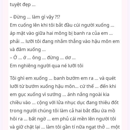
tuyệt đẹp …
– Đừng … làm gì vậy ?!?
Em cuống lên khi tôi bắt đầu cúi người xuống …
áp mặt vào giữa hai mông bị banh ra của em …
phải … lưỡi tôi đang nhắm thẳng vào hậu môn em
và đâm xuống …
– Ớ … ớ … ông … đừng … dơ …
Em nghiêng người qua né lưỡi tôi
Tôi ghì em xuống … banh bướm em ra … và quét
lưỡi từ bướm xuống hậu môn… cứ thế … đến khi
em gục xuống vì sướng … ánh nắng ngoài kia
chiều vào … cộng với lửa nhục dục đang thiêu đốt
trong người chúng tôi làm cả hai bắt đầu ứa mồ
hôi ra … bất ngờ … em phủ cái mền lên người tôi
và giữ chặt lại … làm tôi gần tí nữa ngạt thở … một