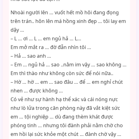
Nhoài người lên … vuốt hết mồ hôi đang đọng
trên trán.. hôn lên má hồng xinh đẹp … tôi lay em
dậy …
– L … ơi … L … em ngủ hả … L…
Em mở mắt ra … đờ đẫn nhìn tôi …
– Hả … sao anh …
– Em … ngủ hả … sao ..nằm im vậy … sao không …
Em thì thào như không còn sức để nói nữa..
– Hờ … hờ … em … sao đâu … để … em nghỉ chút
nhen … được không …
Có vẻ như sự hành hạ thể xác và cái nóng nực
như lò lửa trong căn phòng này đã vắt kiệt sức
em … tội nghiệp … dù đang thèm khát được
phóng tinh … nhưng tôi đành phải nằm chờ cho
em hồi lại sức khỏe một chút … đành chờ vậy …