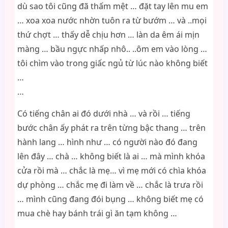
dù sao tôi cũng đã thấm mệt … đặt tay lên mu em
… xoa xoa nước nhờn tuôn ra từ bướm … và ..mọi
thứ chợt … thấy dễ chịu hơn … làn da êm ái mịn
màng … bầu ngực nhấp nhô.. ..ôm em vào lòng …
tôi chìm vào trong giấc ngủ từ lúc nào không biết
…
…
Có tiếng chân ai đó dưới nhà … và rồi … tiếng
bước chân ấy phát ra trên từng bậc thang … trên
hành lang … hình như … có người nào đó đang
lên đây … chà … không biết là ai … mà mình khóa
cửa rồi mà … chắc là mẹ… vì mẹ mới có chìa khóa
dự phòng … chắc mẹ đi làm về … chắc là trưa rồi
… mình cũng đang đói bụng … không biết mẹ có
mua chè hay bánh trái gì ăn tạm không …