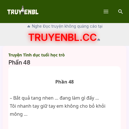
Skip
Sear
to
Main
content
🔥 Nghe Đọc truyện không quảng cáo tại
Menu
TRUYENBL.CC
🔥
Truyện Tình dục tuổi học trò
Phần 48
Phần 48
– Bắt quả tang nhen … đang làm gì đấy …
Tôi nhanh tay giữ tay em không cho bỏ khỏi
mông …