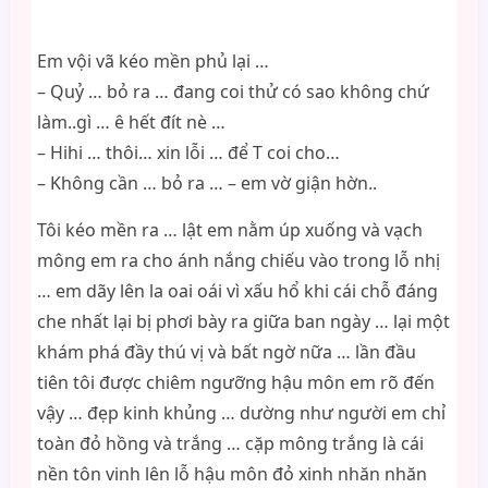
Em vội vã kéo mền phủ lại …
– Quỷ … bỏ ra … đang coi thử có sao không chứ
làm..gì … ê hết đít nè …
– Hihi … thôi… xin lỗi … để T coi cho…
– Không cần … bỏ ra … – em vờ giận hờn..
Tôi kéo mền ra … lật em nằm úp xuống và vạch
mông em ra cho ánh nắng chiếu vào trong lỗ nhị
… em dãy lên la oai oái vì xấu hổ khi cái chỗ đáng
che nhất lại bị phơi bày ra giữa ban ngày … lại một
khám phá đầy thú vị và bất ngờ nữa … lần đầu
tiên tôi được chiêm ngưỡng hậu môn em rõ đến
vậy … đẹp kinh khủng … dường như người em chỉ
toàn đỏ hồng và trắng … cặp mông trắng là cái
nền tôn vinh lên lỗ hậu môn đỏ xinh nhăn nhăn