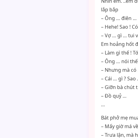
Nhìn em. ..em đ
lắp bắp
– Ông … điên …
– Hehe! Sao ! Có
– Vợ … gì … tui 
Em hoảng hốt đị
– Làm gì thế ! T
– Ông … nói thế 
– Nhưng mà có a
– Cái … gì ? Sao
– Giỡn bà chút t
– Đồ quỷ …
…
Bát phở mẹ mua 
– Mấy giờ má về
– Trưa lận, mà h