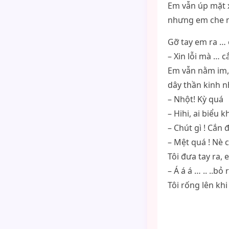
Em vẫn úp mặt x
nhưng em che m
Gỡ tay em ra … 
– Xin lỗi mà … 
Em vẫn nằm im, 
dây thần kinh n
– Nhột! Kỳ quá
– Hihi, ai biểu k
– Chút gì ! Cắn 
– Mệt quá ! Nè 
Tôi đưa tay ra,
– Á á á … .. ..bỏ
Tôi rống lên kh