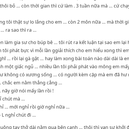
 thôi bỏ … còn thời gian thì cứ làm . 3 tuần nữa mà … cứ chạ
ng tôi thật sự lo lắng cho em … còn 2 môn nữa … mà thời 
 … ra sao thì ra …
n làm gia sư cho búp bê … tôi rút ra kết luận tại sao em lại 
 tôi phát bực vì mỗi lần ggiải thích cho em hiểu xong thì e
ĩ … rồi lại gà gật … hay làm xong bài toán nào dài dài là em
 một giấc ngủ … nhiều lần tôi phải phát vào mông em mấy 
ư không có xương sống … có người kèm cặp mà em đã hư n
… chắc em nằm thẳng cẳng …
 nãy giờ nói mấy lần rồi !
ỉ chút mà …
hỉ … mới nghỉ rồi giờ nghỉ nữa …
 L nghỉ chút đi …
uông tay thở dài nằm qua bên cạnh … thôi thì vạn sự khởi