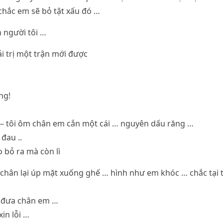
chắc em sẽ bỏ tật xấu đó …
 người tôi …
ải trị một trận mới được
ng!
 – tôi ôm chân em cắn một cái … nguyên dấu răng …
 đau ..
o bỏ ra mà còn lì
 chân lại úp mặt xuống ghế … hình như em khóc … chắc tại 
g đưa chân em …
xin lỗi …