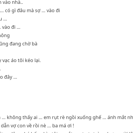
n vào nhà..
… có gì đâu mà sợ … vào đi
u …
… vào đi …
không
cũng đang chờ bà
vạc áo tôi kéo lại.
…
ào đây …
… không thấy ai … em rụt rè ngồi xuống ghế … ánh mắt nhì
 dẫn vợ con về rồi nè … ba má ơi !