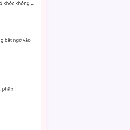
 có khóc không …
ng bất ngờ vào
 phập !