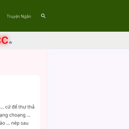
Search
Truyện Ngắn
CC
🔥
 … cứ để thư thả
loạng choạng …
vào … nép sau