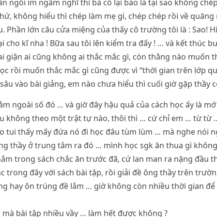
 lần ngồi im ngẫm nghĩ thì bà cô lại bảo là tại sao không chép 
hứ, không hiểu thì chép làm mẹ gì, chép chép rồi về quăng
u. Phần lớn câu cửa miệng của thấy cô trường tôi là : Sao! H
ại cho kĩ nha ! Bữa sau tôi lên kiểm tra đấy ! … và kết thúc b
ai giận ai cũng không ai thắc mắc gì, còn thằng nào muốn t
ọc rồi muốn thắc mắc gì cũng được vì “thời gian trên lớp q
sâu vào bài giảng, em nào chưa hiểu thì cuối giờ gặp thầy cô
m ngoài số đó … và giờ đây hậu quả của cách học ấy là mớ
 không theo một trật tự nào, thôi thì … cứ chỉ em … từ từ …
sao tui thấy mấy đứa nó đi học đâu tùm lùm … mà nghe nói 
ng thầy ở trung tâm ra đó … mình học sgk ăn thua gì không
nắm trong sách chắc ăn trước đã, cứ lan man ra nặng đầu 
c trong đây với sách bài tập, rồi giải đề ông thầy trên trư
ng hay ôn trúng đề lắm … giờ không còn nhiều thời gian để
mà bài tập nhiều vầy … làm hết được không ?