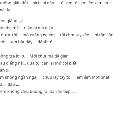
uống giận dỗi … xích lại gần … tôi vén tóc em lên xem em
ặt lại …
em giằng lại …
cắn nhẹ mà … giận gì mà giận …
được rồi … mò xuống eo em … tôi chọt tay vào … bị tấn cô
hột … em bật dậy … đánh tôi
hông trả lời tui ! Mới chút mà đã giận .
đau điếng nè… đưa tui cắn lại thử coi biết
cắn đi…
 em không ngần ngại … chụp lấy tay tôi … em làm một phát …
 ra … đau …
i em không chịu buông ra mà cắn tiếp …