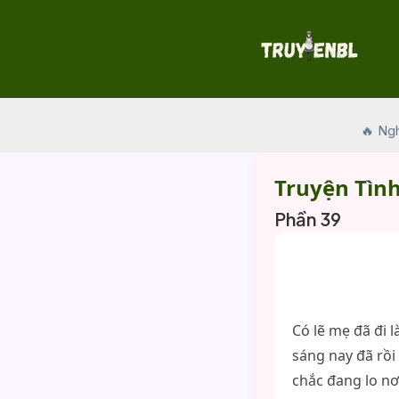
Skip
to
content
🔥 Ng
Truyện Tình
Phần 39
Có lẽ mẹ đã đi 
sáng nay đã rồi
chắc đang lo nơ