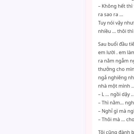
– Không hết thì
ra sao ra …
Tuy nói vậy như
nhiều … thôi thì
Sau buổi đầu tiê
em lười . em làm
ra nằm ngẫm ngh
thưởng cho mình
ngả nghiêng nh
nhà một mình 
– L … ngồi dậy …
– Thì nằm… ngh
– Nghỉ gì mà ng
– Thôi mà … cho
Tôi cũng đành b