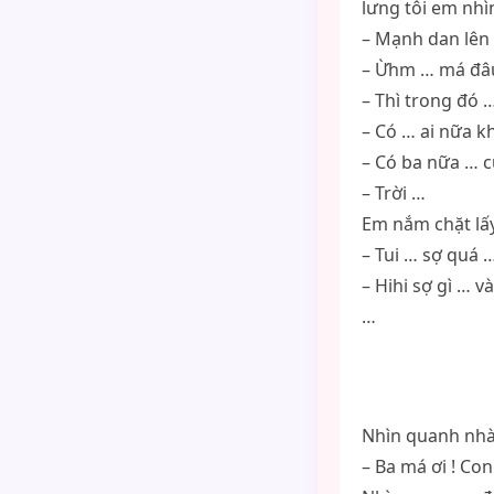
lưng tôi em nhì
– Mạnh dan lên 
– Ừhm … má đâ
– Thì trong đó 
– Có … ai nữa 
– Có ba nữa … 
– Trời …
Em nắm chặt lấy 
– Tui … sợ quá 
– Hihi sợ gì … v
…
Nhìn quanh nhà 
– Ba má ơi ! Con