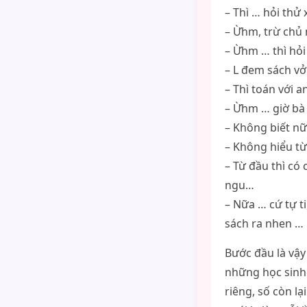
– Thì … hỏi thử
– Ừhm, trừ chủ 
– Ừhm … thì hỏi
– L đem sách vở
– Thì toán với 
– Ừhm … giờ bà 
– Không biết nữ
– Không hiểu từ
– Từ đầu thì có
ngu…
– Nữa … cứ tự t
sách ra nhen …
Bước đầu là vậy
những học sinh 
riêng, số còn l