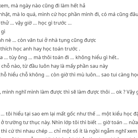
 xem, mà ngày nào cũng đi làm hết hả
nhật, mà lo quá, mình cứ học phần mình đi, có má cũng đâu
 thử … vậy giờ … học gì trước …
 gì
anh nè … còn văn tui ở nhà tụng cũng được
thích học anh hay học toán trước .
a … tùy ông … mà thôi toán đi … không hiểu gì hết..
 chỗ nào, từ đầu luôn hay là mấy phần sau này
 chỗ hiểu chỗ không … còn giờ thì mù luôn… sao tui càng họ
i, mình nghĩ mình làm được thì sẽ làm được thôi … ok ? Vậy g
 … tôi hiểu tại sao em lại mất gốc như thế … một kiểu học đ
ở trường tư thục này. Nhìn lớp tôi thì biết … giờ toán … nửa
ại thì cứ thi nhau chép … chỉ một số ít là ngồi ngẫm nghĩ xe