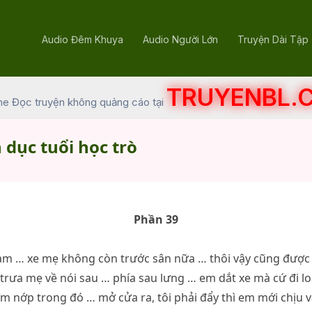
Audio Đêm Khuya
Audio Người Lớn
Truyện Dài Tập
TRUYENBL.
he Đọc truyện không quảng cáo tại
 dục tuổi học trò
Phần 39
làm … xe mẹ không còn trước sân nữa … thôi vậy cũng được
 trưa mẹ về nói sau … phía sau lưng … em dắt xe mà cứ đi 
m nớp trong đó … mở cửa ra, tôi phải đẩy thì em mới chịu 