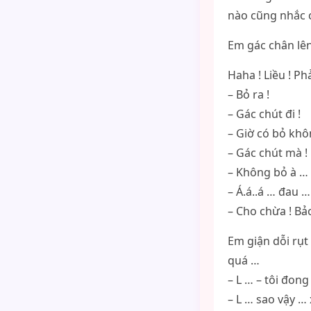
nào cũng nhắc 
Em gác chân lên
Haha ! Liều ! Ph
– Bỏ ra !
– Gác chút đi !
– Giờ có bỏ khô
– Gác chút mà !
– Không bỏ à …
– Á.á..á … đau …
– Cho chừa ! Bả
Em giận dỗi rụt
quá …
– L … – tôi đon
– L … sao vậy … 