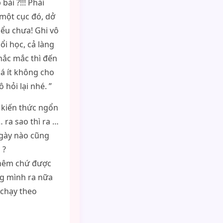
bài ?!!! Phải
 một cục đó, dở
iểu chưa! Ghi vô
uổi học, cả làng
hắc mắc thì đến
uá ít không cho
 hỏi lại nhé. ”
 kiến thức ngổn
 ra sao thì ra …
ngày nào cũng
 ?
thêm chứ được
ờng mình ra nữa
 chạy theo