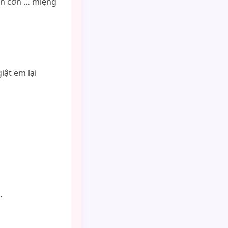
ên cơn … miệng
iật em lại
…