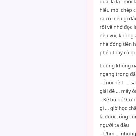
quái lạ là : mỗi
hiểu mới chép c
ra có hiểu gì đâ
rồi về nhớ đọc l
đều vui, không 
nhà đóng tiền h
phép thầy cô đi 
L cũng không nằ
ngang trong đầu
– Í nói nè T … 
giải đề … mấy ô
– Kệ bu nó! Cứ 
gì … giờ học chắ
là được, ổng cũ
người ta đâu
– Ừhm … nhưng 