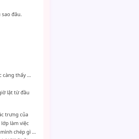
 sao đâu.
c càng thấy …
iờ lật từ đầu
ặc trưng của
 lớp làm việc
m mình chép gì …