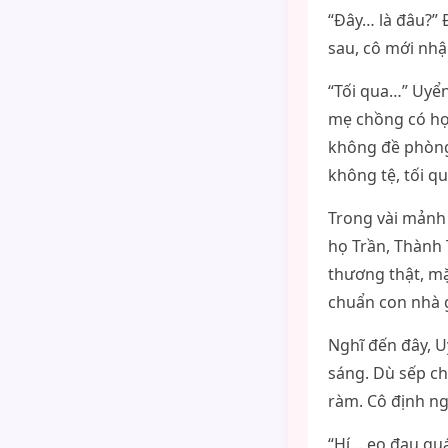
“Đây… là đâu?” 
sau, cô mới nhậ
“Tối qua…” Uyển 
mẹ chồng có hợp
không đề phòng.
không tệ, tối qu
Trong vài mảnh 
họ Trần, Thành T
thương thật, mặ
chuẩn con nhà 
Nghĩ đến đây, U
sáng. Dù sếp c
ràm. Cô định ng
“Hí… eo đau qu