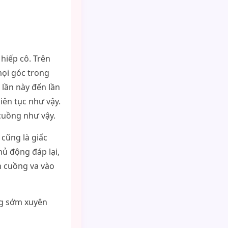
 hiếp cô. Trên
mọi góc trong
 lần này đến lần
liên tục như vậy.
cuồng như vậy.
cũng là giấc
hủ động đáp lại,
n cuồng va vào
ng sớm xuyên