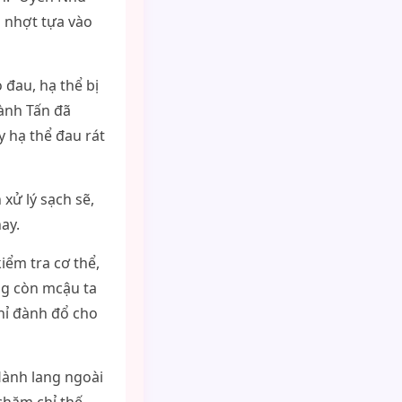
i nhợt tựa vào
o đau, hạ thể bị
ành Tấn đã
 hạ thể đau rát
xử lý sạch sẽ,
ay.
iểm tra cơ thể,
ng còn mcậu ta
hỉ đành đổ cho
Hành lang ngoài