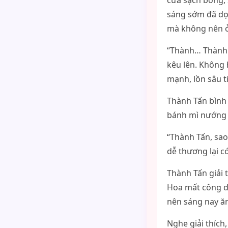
cửa sạch bóng, 
sáng sớm đã dọ
mà không nên ở
“Thành… Thành T
kêu lên. Không 
mạnh, lồn sâu 
Thành Tấn bình 
bánh mì nướng v
“Thành Tấn, sa
dễ thương lại c
Thành Tấn giải t
Hoa mất công dọ
nên sáng nay ăn
Nghe giải thích