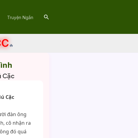
Search
Truyện Ngắn
CC
🔥
ình
ú Cặc
Bú Cặc
ười đàn ông
h, cô nhận ra
 ông đó quá