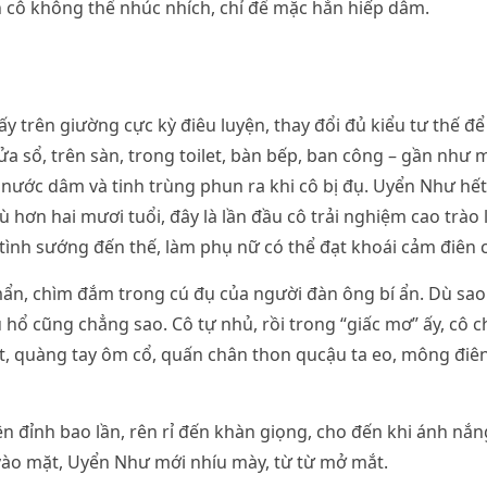
 cô không thể nhúc nhích, chỉ để mặc hắn hiếp dâm.
y trên giường cực kỳ điêu luyện, thay đổi đủ kiểu tư thế để
ửa sổ, trên sàn, trong toilet, bàn bếp, ban công – gần như 
nước dâm và tinh trùng phun ra khi cô bị đụ. Uyển Như hết
ù hơn hai mươi tuổi, đây là lần đầu cô trải nghiệm cao trào 
tình sướng đến thế, làm phụ nữ có thể đạt khoái cảm điên 
n, chìm đắm trong cú đụ của người đàn ông bí ẩn. Dù sao 
u hổ cũng chẳng sao. Cô tự nhủ, rồi trong “giấc mơ” ấy, cô c
t, quàng tay ôm cổ, quấn chân thon qucậu ta eo, mông điê
ên đỉnh bao lần, rên rỉ đến khàn giọng, cho đến khi ánh nắ
vào mặt, Uyển Như mới nhíu mày, từ từ mở mắt.