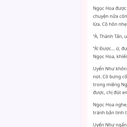
Ngọc Hoa được c
chuyện nửa công
lừa. Cô hôn nhẹ
“À, Thành Tấn,
“À! Được… ừ, đ
Ngọc Hoa, khiến
Uyển Như không
nọt. Cô bưng c
trong miệng Ngọ
được, chị đút e
Ngọc Hoa nghe,
tránh bắn tinh t
Uyển Như ngẩn r