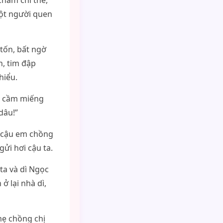
chăm chỉ thế,
ột người quen
tốn, bất ngờ
n, tim đập
hiểu.
ta cầm miếng
dâu!”
y cậu em chồng
ửi hơi cậu ta.
 ta và dì Ngọc
 lại nhà dì,
mẹ chồng chị