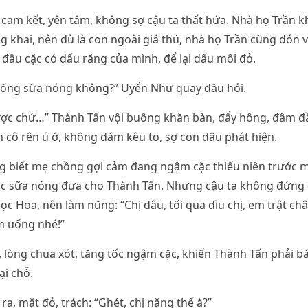
am kết, yên tâm, không sợ cậu ta thất hứa. Nhà họ Trần kh
 khai, nên dù là con ngoài giá thú, nhà họ Trần cũng đón v
 đầu cặc có dấu răng của mình, để lại dấu môi đỏ.
 uống sữa nóng không?” Uyển Như quay đầu hỏi.
ược chứ…” Thành Tấn vội buông khăn bàn, đẩy hông, đâm đ
 cô rên ú ớ, không dám kêu to, sợ con dâu phát hiện.
 biết mẹ chồng gợi cảm đang ngậm cặc thiếu niên trước mặ
ốc sữa nóng đưa cho Thành Tấn. Nhưng cậu ta không đứng d
c Hoa, nên làm nũng: “Chị dâu, tối qua dìu chị, em trật c
m uống nhé!”
 lòng chua xót, tăng tốc ngậm cặc, khiến Thành Tấn phải 
ại chỗ.
a, mặt đỏ, trách: “Ghét, chị nặng thế à?”