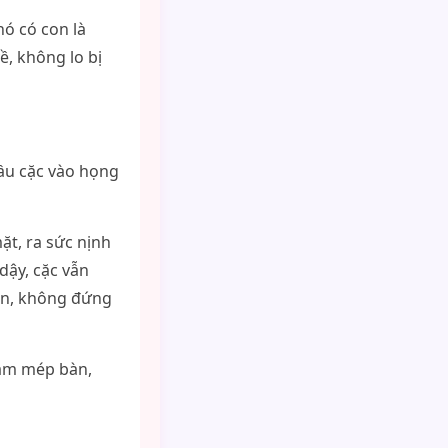
ó có con là
ề, không lo bị
ầu cặc vào họng
t, ra sức nịnh
ậy, cặc vẫn
hân, không đứng
bám mép bàn,