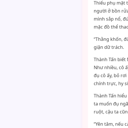
Thiếu phụ mặt t
người ở bồn rửa
mình sắp nổ, đú
mặc đồ thể thao
“Thằng khốn, đừ
giận dữ trách.
Thành Tấn biết
Như nhiều, cô ấ
đụ cô ấy, bỏ rơ
chính trực, hy 
Thành Tấn hiểu 
ta muốn đụ ngã 
ruột, cậu ta cũn
“Yên tâm, nếu cả