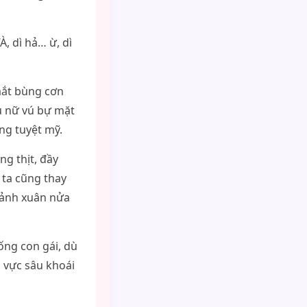
, dì hả… ừ, dì
mắt bùng cơn
 nữ vú bự mặt
ng tuyệt mỹ.
ng thịt, đầy
 ta cũng thay
cảnh xuân nửa
ống con gái, dù
o vực sâu khoái