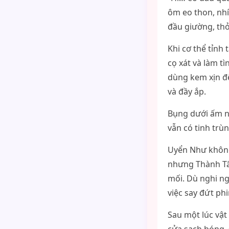
ôm eo thon, nhí
đầu giường, thở
Khi cơ thể tỉnh 
cọ xát và làm t
dùng kem xịn để
và đầy ắp.
Bụng dưới ấm nó
vẫn có tinh trù
Uyển Như không 
nhưng Thành Tấn
mối. Dù nghi ng
việc say đứt ph
Sau một lúc vật