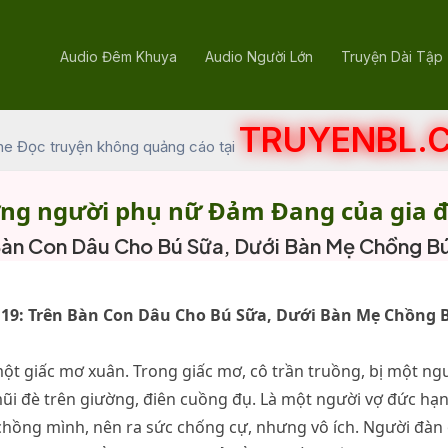
Audio Đêm Khuya
Audio Người Lớn
Truyện Dài Tập
TRUYENBL.
he Đọc truyện không quảng cáo tại
ng người phụ nữ Đảm Đang của gia đ
 Bàn Con Dâu Cho Bú Sữa, Dưới Bàn Mẹ Chồng B
19: Trên Bàn Con Dâu Cho Bú Sữa, Dưới Bàn Mẹ Chồng 
t giấc mơ xuân. Trong giấc mơ, cô trần truồng, bị một ng
i đè trên giường, điên cuồng đụ. Là một người vợ đức hạn
chồng mình, nên ra sức chống cự, nhưng vô ích. Người đàn