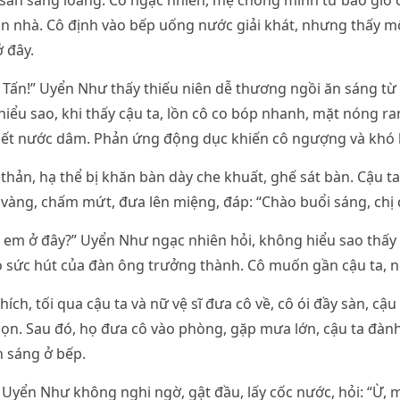
sàn sáng loáng. Cô ngạc nhiên, mẹ chồng mình từ bao giờ 
n nhà. Cô định vào bếp uống nước giải khát, nhưng thấy m
 đây.
ấn!” Uyển Như thấy thiếu niên dễ thương ngồi ăn sáng từ 
hiểu sao, khi thấy cậu ta, lồn cô co bóp nhanh, mặt nóng ra
tiết nước dâm. Phản ứng động dục khiến cô ngượng và khó 
thản, hạ thể bị khăn bàn dày che khuất, ghế sát bàn. Cậu 
àng, chấm mứt, đưa lên miệng, đáp: “Chào buổi sáng, chị 
o em ở đây?” Uyển Như ngạc nhiên hỏi, không hiểu sao thấ
ó sức hút của đàn ông trưởng thành. Cô muốn gần cậu ta, ng
hích, tối qua cậu ta và nữ vệ sĩ đưa cô về, cô ói đầy sàn, cậu
n. Sau đó, họ đưa cô vào phòng, gặp mưa lớn, cậu ta đành ở
 sáng ở bếp.
, Uyển Như không nghi ngờ, gật đầu, lấy cốc nước, hỏi: “Ừ, 