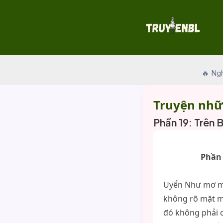
Skip
to
content
🔥 Ng
Truyện nhữ
Phần 19: Trên
Phần 
Uyển Như mơ mộ
không rõ mặt mũ
đó không phải 