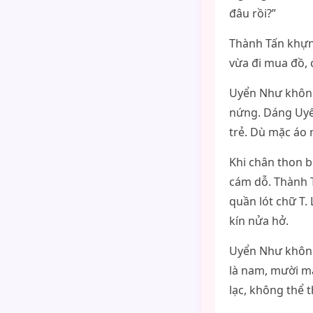
đâu rồi?”
Thành Tấn khựng
vừa đi mua đồ, c
Uyển Như không
nứng. Dáng Uyể
trẻ. Dù mặc áo 
Khi chân thon b
cám dỗ. Thành Tấ
quần lót chữ T
kín nửa hở.
Uyển Như không 
là nam, mười mấ
lạc, không thể t