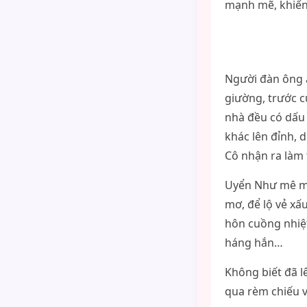
mạnh mẽ, khiến
Người đàn ông ấ
giường, trước c
nhà đều có dấu 
khác lên đỉnh, d
Cô nhận ra làm 
Uyển Như mê mẩ
mơ, để lộ vẻ xấ
hôn cuồng nhiệ
háng hắn…
Không biết đã l
qua rèm chiếu 