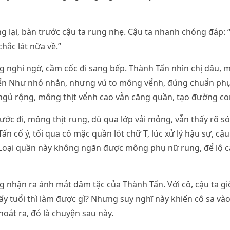
 lại, bàn trước cậu ta rung nhẹ. Cậu ta nhanh chóng đáp: “À
hắc lát nữa về.”
 nghi ngờ, cầm cốc đi sang bếp. Thành Tấn nhìn chị dâu, 
n Như nhỏ nhắn, nhưng vú to mông vểnh, đúng chuẩn phụ
ngủ rộng, mông thịt vểnh cao vẫn căng quần, tạo đường co
ước đi, mông thịt rung, dù qua lớp vải mỏng, vẫn thấy rõ só
n cố ý, tối qua cô mặc quần lót chữ T, lúc xử lý hậu sự, cậu
. Loại quần này không ngăn được mông phụ nữ rung, để lộ 
nhận ra ánh mắt dâm tặc của Thành Tấn. Với cô, cậu ta gi
y tuổi thì làm được gì? Nhưng suy nghĩ này khiến cô sa và
hoát ra, đó là chuyện sau này.