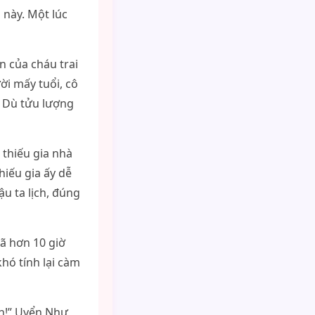
 này. Một lúc
n của cháu trai
ời mấy tuổi, cô
. Dù tửu lượng
 thiếu gia nhà
hiếu gia ấy dễ
ậu ta lịch, đúng
ã hơn 10 giờ
hó tính lại càm
h!” Uyển Như