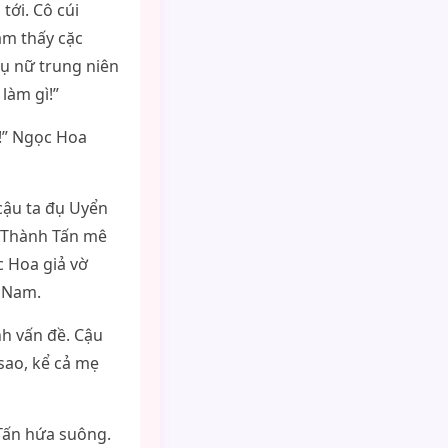
tới. Cô cúi
ảm thấy cặc
hụ nữ trung niên
làm gì!”
o!” Ngọc Hoa
cậu ta đụ Uyển
u Thành Tấn mê
c Hoa giả vờ
t Nam.
nh vấn đề. Cậu
sao, kể cả mẹ
 Tấn hứa suông.