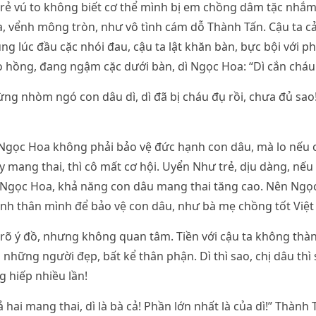
rẻ vú to không biết cơ thể mình bị em chồng dâm tặc nhắm 
, vểnh mông tròn, như vô tình cám dỗ Thành Tấn. Cậu ta c
ng lúc đầu cặc nhói đau, cậu ta lật khăn bàn, bực bội với p
 hồng, đang ngậm cặc dưới bàn, dì Ngọc Hoa: “Dì cắn cháu 
ng nhòm ngó con dâu dì, dì đã bị cháu đụ rồi, chưa đủ sa
 Ngọc Hoa không phải bảo vệ đức hạnh con dâu, mà lo nếu 
y mang thai, thì cô mất cơ hội. Uyển Như trẻ, dịu dàng, nế
i Ngọc Hoa, khả năng con dâu mang thai tăng cao. Nên Ngọ
sinh thân mình để bảo vệ con dâu, như bà mẹ chồng tốt Việ
rõ ý đồ, nhưng không quan tâm. Tiền với cậu ta không thà
những người đẹp, bất kể thân phận. Dì thì sao, chị dâu thì 
g hiếp nhiều lần!
 hai mang thai, dì là bà cả! Phần lớn nhất là của dì!” Thành