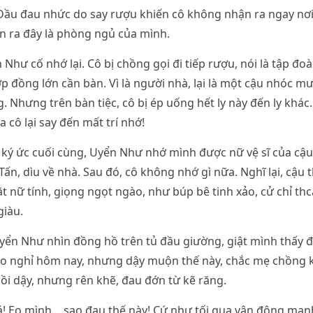
Đầu đau nhức do say rượu khiến cô không nhận ra ngay nơi
n ra đây là phòng ngủ của mình.
Như cố nhớ lại. Cô bị chồng gọi đi tiếp rượu, nói là tập đoà
 đồng lớn cần bàn. Vì là người nhà, lại là một cậu nhóc mư
 Nhưng trên bàn tiệc, cô bị ép uống hết ly này đến ly khác
a cô lại say đến mất trí nhớ!
ký ức cuối cùng, Uyển Như nhớ mình được nữ vệ sĩ của cậu
ấn, dìu về nhà. Sau đó, cô không nhớ gì nữa. Nghĩ lại, cậu t
t nữ tính, giọng ngọt ngào, như búp bê tinh xảo, cử chỉ thc
giàu.
yển Như nhìn đồng hồ trên tủ đầu giường, giật mình thấy đ
ho nghỉ hôm nay, nhưng dậy muộn thế này, chắc mẹ chồng k
ồi dậy, nhưng rên khẽ, đau đớn từ kẽ răng.
á! Eo mình… sao đau thế này! Cứ như tối qua vận động mạn