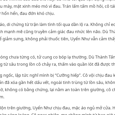
u mày, mặt xinh méo mó vì đau. Trán lấm tấm mồ hôi, cô tá
 hổn hển, đau đớn khó chịu.
táo, di chứng từ trận làm tình tối qua dần lộ ra. Không chỉ e
ình mạnh mẽ cũng truyền cảm giác đau nhức lên não. Dù Th
 giảm sưng, không phải thuốc tiên, Uyển Như vẫn cảm thấy
ng chưa từng có, tử cung co bóp lạ thường. Dù Thành Tấn 
ng từ sâu trong lồn cô chảy ra, thấm vào quần lót đã được th
ngốc, lập tức nghĩ mình bị “Cưỡng hiếp”. Cô vội chịu đau k
 đã xóa gần hết dấu vết, ngoài tinh trùng từ lồn sâu, khô
ờ, không có bằng chứng, lại nằm an toàn trên giường, cô c
im.
 lộn trên giường, Uyển Như chịu đau, mặc áo ngủ mở cửa. 