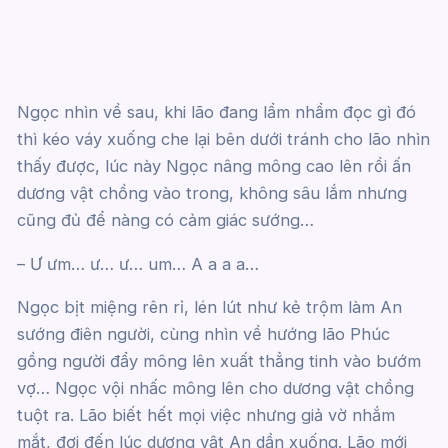
Ngọc nhìn về sau, khi lão đang lẩm nhẩm đọc gì đó
thì kéo váy xuống che lại bên dưới tránh cho lão nhìn
thấy được, lúc này Ngọc nâng mông cao lên rồi ấn
dương vật chồng vào trong, không sâu lắm nhưng
cũng đủ để nàng có cảm giác sướng…
– Ư ưm… ư… ư… um… A a a a…
Ngọc bịt miệng rên rỉ, lén lút như kẻ trộm làm An
sướng điên người, cùng nhìn về hướng lão Phúc
gồng người đẩy mông lên xuất thẳng tinh vào bướm
vợ… Ngọc vội nhấc mông lên cho dương vật chồng
tuột ra. Lão biết hết mọi việc nhưng giả vờ nhắm
mắt, đợi đến lúc dương vật An dần xuống. Lão mới