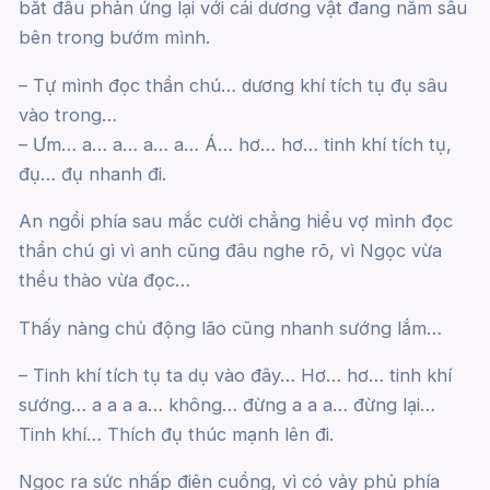
bắt đầu phản ứng lại với cái dương vật đang nằm sâu
bên trong bướm mình.
– Tự mình đọc thần chú… dương khí tích tụ đụ sâu
vào trong…
– Ưm… a… a… a… a… Á… hơ… hơ… tinh khí tích tụ,
đụ… đụ nhanh đi.
An ngồi phía sau mắc cười chẳng hiểu vợ mình đọc
thần chú gì vì anh cũng đâu nghe rõ, vì Ngọc vừa
thều thào vừa đọc…
Thấy nàng chủ động lão cũng nhanh sướng lắm…
– Tinh khí tích tụ ta dụ vào đây… Hơ… hơ… tinh khí
sướng… a a a a… không… đừng a a a… đừng lại…
Tinh khí… Thích đụ thúc mạnh lên đi.
Ngọc ra sức nhấp điên cuồng, vì có vảy phủ phía