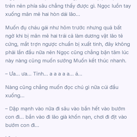
trên nên phía sâu chẳng thấy được gì. Ngọc luồn tay
xuống mân mê hai hòn dái lão…
Muốn đụ cháu gái như hôm trước nhưng quả bất
ngờ khi bị mân mê hai trái cả làm dương vật lão tê
cứng, mắt trợn ngược chuẩn bị xuất tinh, đây không
phải lần đầu nữa nên Ngọc cũng chẳng bận tâm lúc
này nàng cũng muốn sướng Muốn kết thúc nhanh.
– Ưa… ưa… Tỉnh… a a a a a… á…
Nàng cũng chẳng muốn đọc chú gì nữa cúi đầu
xuống…
– Dập mạnh vào nữa đi sâu vào bắn hết vào bướm
con đi… bắn vào đi lão già khốn nạn, chơi đi địt vào
bướm con đi…