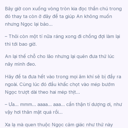
Bây giờ con xuống vòng tròn kia đọc thần chú trong
đó thay ta còn ở đây để ta giúp An không muốn
nhưng Ngọc lại bảo…
– Thôi còn một tí nữa ráng xong đi chồng đợi làm lại
thì tới bao giờ.
An lại thế chỗ cho lão nhưng lại quên đưa thứ lúc
nãy mình đeo.
Hãy để ta đưa hết vào trong mọi âm khí sẽ bị đẩy ra
ngoài. Cùng lúc đó đầu khấc chọt vào mép bướm
Ngọc trượt dài theo hai mép thịt…
– Ưa… mmm… aaaa… aaa… cẩn thận tí dượng ơi, như
vậy hơi thân mật quá rồi…
Xa lạ mà quen thuộc Ngọc cảm giác như thứ này