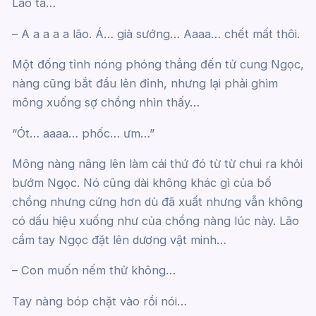
Lão ta…
– A a a a a lão. Á… già sướng… Aaaa… chết mất thôi.
Một đống tỉnh nóng phóng thẳng đến tử cung Ngọc,
nàng cũng bắt đầu lên đỉnh, nhưng lại phải ghìm
mông xuống sợ chồng nhìn thấy…
“Ót… aaaa… phốc… ưm…”
Mông nàng nâng lên làm cái thứ đó từ từ chui ra khỏi
bướm Ngọc. Nó cũng dài không khác gì của bố
chồng nhưng cứng hơn dù đã xuất nhưng vẫn không
có dấu hiệu xuống như của chồng nàng lúc này. Lão
cầm tay Ngọc đặt lên dương vật minh…
– Con muốn nếm thử không…
Tay nàng bóp chặt vào rồi nói…