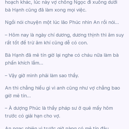
hoạch khác, lúc này vợ chồng Ngọc đi xuống dưới
bà Hạnh cũng đã làm xong mọi việc.
Ngồi nói chuyện một lúc lão Phúc nhìn An rồi nói…
– Hôm nay là ngày chí dương, dương thịnh thì âm suy
rất tốt để trừ âm khí cũng dễ có con.
Bà Hạnh đã mê tín giờ lại nghe có cháu nữa làm bà
phấn khích lắm…
– Vậy giờ mình phải làm sao thầy.
An thì chẳng hiểu gì vì anh cũng như vợ chẳng bao
giờ mê tín…
– À dượng Phúc là thầy pháp sư ở quê mấy hôm
trước có giải hạn cho vợ.
An ngạc nhiên vì trước giờ nàng có mê tín đâu…