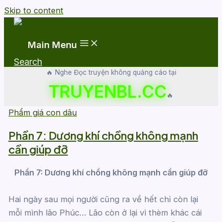
Skip to content
Main Menu
Search
🔥 Nghe Đọc truyện không quảng cáo tại
TRUYENBL.CC
🔥
Phẩm giá con dâu
Phần 7: Dương khí chồng không mạnh
cần giúp đỡ
Phần 7: Dương khí chồng không mạnh cần giúp đỡ
Hai ngày sau mọi người cũng ra về hết chỉ còn lại
mỗi mình lão Phúc… Lão còn ở lại vì thèm khác cái