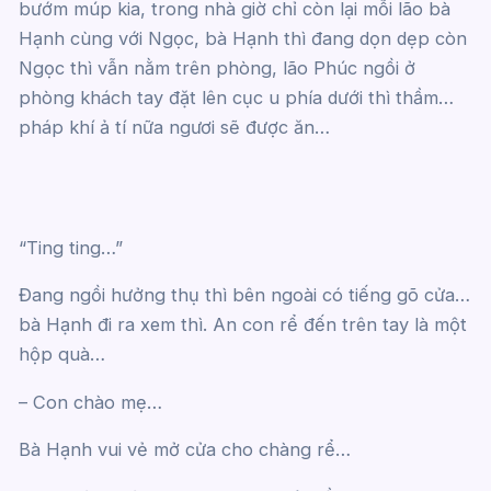
bướm múp kia, trong nhà giờ chỉ còn lại mỗi lão bà
Hạnh cùng với Ngọc, bà Hạnh thì đang dọn dẹp còn
Ngọc thì vẫn nằm trên phòng, lão Phúc ngồi ở
phòng khách tay đặt lên cục u phía dưới thì thầm…
pháp khí ả tí nữa ngươi sẽ được ăn…
“Ting ting…”
Đang ngồi hưởng thụ thì bên ngoài có tiếng gõ cửa…
bà Hạnh đi ra xem thì. An con rể đến trên tay là một
hộp quà…
– Con chào mẹ…
Bà Hạnh vui vẻ mở cửa cho chàng rể…