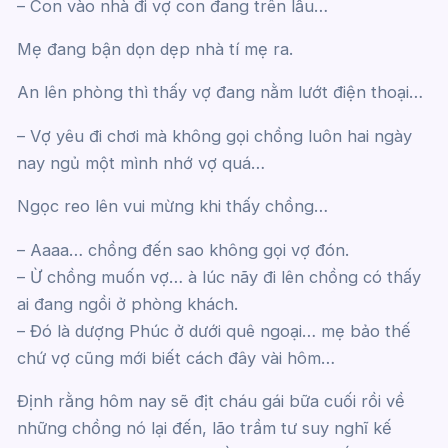
– Con vào nhà đi vợ con đang trên lầu…
Mẹ đang bận dọn dẹp nhà tí mẹ ra.
An lên phòng thì thấy vợ đang nằm lướt điện thoại…
– Vợ yêu đi chơi mà không gọi chồng luôn hai ngày
nay ngủ một mình nhớ vợ quá…
Ngọc reo lên vui mừng khi thấy chồng…
– Aaaa… chồng đến sao không gọi vợ đón.
– Ừ chồng muốn vợ… à lúc nãy đi lên chồng có thấy
ai đang ngồi ở phòng khách.
– Đó là dượng Phúc ở dưới quê ngoại… mẹ bảo thế
chứ vợ cũng mới biết cách đây vài hôm…
Định rằng hôm nay sẽ địt cháu gái bữa cuối rồi về
những chồng nó lại đến, lão trầm tư suy nghĩ kế