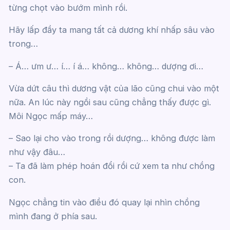
từng chọt vào bướm mình rồi.
Hãy lấp đầy ta mang tất cả dương khí nhấp sâu vào
trong…
– Á… ưm ư… í… í á… không… không… dượng ơi…
Vừa dứt câu thì dương vật của lão cũng chui vào một
nữa. An lúc này ngồi sau cũng chẳng thấy được gì.
Môi Ngọc mấp máy…
– Sao lại cho vào trong rồi dượng… không được làm
như vậy đâu…
– Ta đã làm phép hoán đổi rồi cứ xem ta như chồng
con.
Ngọc chẳng tin vào điều đó quay lại nhìn chồng
mình đang ở phía sau.