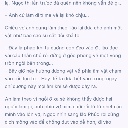
lạ, Ngọc thì lần trước đã quên nên không vấn đề gì…
– Anh cứ làm đi tí mẹ về lại khó chịu…
Chiều vợ anh cũng làm theo, lão lại đưa cho anh một
vật như bao cao su cắt đôi khá to.
– Đây là pháp khí tụ dương con đeo vào đi, lão đọc
vài câu thần chú rồi đứng ở góc phòng vẽ một vòng
tròn ngồi bên trong…
– Bây giờ hãy hướng dương vật về phía âm vật chạm
vào rồi đọc to… Hãy để ta đưa hết vào trong ngày
chí dương này mọi âm khí sẽ được đẩy ra.
An làm theo vì ngồi ở xa sẽ không thấy được hai
người làm gì, anh nhìn vợ mỉm cười rồi từ từ nhét cặc
mình vào lồn vợ, Ngọc nhìn sang lão Phúc rồi cũng
dịch mông vào để chồng đút vào dễ hơn, đi vào