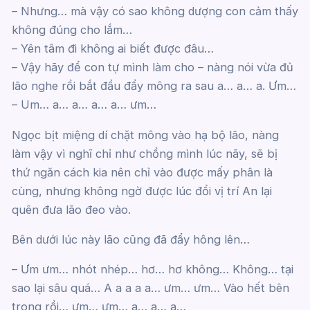
– Nhưng… mà vậy có sao không dượng con cảm thấy
không đúng cho lắm…
– Yên tâm đi không ai biết được đâu…
– Vậy hãy để con tự mình làm cho – nàng nói vừa đủ
lão nghe rồi bắt đầu đẩy mông ra sau a… a… a. Ưm…
– Um… a… a… a… a… ưm…
Ngọc bịt miệng dí chặt mông vào hạ bộ lão, nàng
làm vậy vì nghĩ chỉ như chồng mình lúc nãy, sẽ bị
thứ ngăn cách kia nên chỉ vào được mấy phân là
cùng, nhưng không ngờ được lúc đổi vị trí An lại
quên đưa lão đeo vào.
Bên dưới lúc này lão cũng đã đẩy hông lên…
– Ưm ưm… nhót nhép… hơ… hơ không… Không… tại
sao lại sâu quá… A a a a a… ưm… ưm… Vào hết bên
trong rồi… ưm… ưm… a… a… a…