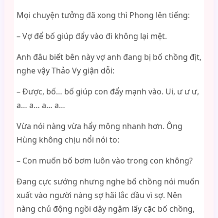
Mọi chuyện tưởng đã xong thì Phong lên tiếng:
– Vợ để bố giúp đẩy vào đi không lại mệt.
Anh đâu biết bên này vợ anh đang bị bố chồng địt,
nghe vậy Thảo Vy giận dỗi:
– Được, bố… bố giúp con đẩy mạnh vào. Ui, ư ư ư,
a… a… a… a…
Vừa nói nàng vừa hẩy mông nhanh hơn. Ông
Hùng không chịu nổi nói to:
– Con muốn bố bơm luôn vào trong con không?
Đang cực sướng nhưng nghe bố chồng nói muốn
xuất vào người nàng sợ hãi lắc đầu vì sợ. Nên
nàng chủ động ngồi dậy ngậm lấy cặc bố chồng,