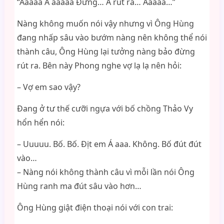
“Aaaaa Á aaaaa Đừng… Á rút ra… Aaaaa…”
Nàng không muốn nói vậy nhưng vì Ông Hùng
đang nhấp sâu vào bướm nàng nên không thể nói
thành câu, Ông Hùng lại tưởng nàng bảo đừng
rút ra. Bên này Phong nghe vợ lạ lạ nên hỏi:
– Vợ em sao vậy?
Đang ở tư thế cưỡi ngựa với bố chồng Thảo Vy
hổn hển nói:
– Uuuuu. Bố. Bố. Địt em Á aaa. Không. Bố đút đút
vào…
– Nàng nói không thành câu vì mỗi lần nói Ông
Hùng ranh ma đút sâu vào hơn…
Ông Hùng giật điện thoại nói với con trai: