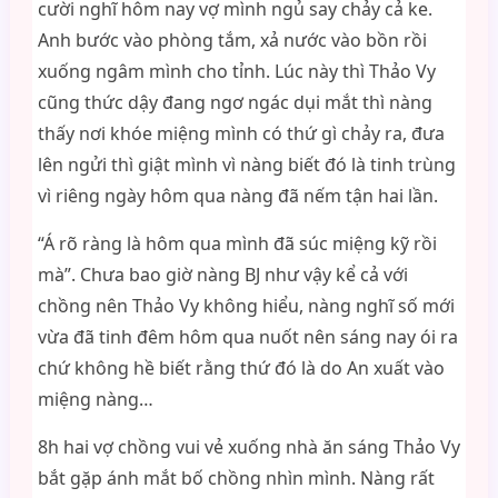
cười nghĩ hôm nay vợ mình ngủ say chảy cả ke.
Anh bước vào phòng tắm, xả nước vào bồn rồi
xuống ngâm mình cho tỉnh. Lúc này thì Thảo Vy
cũng thức dậy đang ngơ ngác dụi mắt thì nàng
thấy nơi khóe miệng mình có thứ gì chảy ra, đưa
lên ngửi thì giật mình vì nàng biết đó là tinh trùng
vì riêng ngày hôm qua nàng đã nếm tận hai lần.
“Á rõ ràng là hôm qua mình đã súc miệng kỹ rồi
mà”. Chưa bao giờ nàng BJ như vậy kể cả với
chồng nên Thảo Vy không hiểu, nàng nghĩ số mới
vừa đã tinh đêm hôm qua nuốt nên sáng nay ói ra
chứ không hề biết rằng thứ đó là do An xuất vào
miệng nàng…
8h hai vợ chồng vui vẻ xuống nhà ăn sáng Thảo Vy
bắt gặp ánh mắt bố chồng nhìn mình. Nàng rất