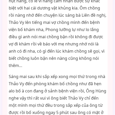
hụt hẫng, có lẽ vì nàng cảm nhận được sự khác
biệt với hai cái dương vật khủng kia. Ôm chồng
rồi nàng nhớ đến chuyện lúc sáng bà Liên đề nghị,
Thảo Vy lên tiếng mai vợ chồng mình đến bệnh
viện bố khám nha, Phong lưỡng lự như lo lắng
điều gì anh nói mai chồng bận rồi không đi được
vợ đi khám rồi về báo với mẹ nhưng nhớ nói là
anh có đi nha, có gì đến lúc khám chồng sẽ gọi, vì
biết chồng luôn bận nên nàng cũng không nói
thêm…
Sáng mai sau khi sắp xếp xong mọi thứ trong nhà
Thảo Vy đến phòng khám bố chồng như đã hẹn
alo bố à con đang ở sảnh bệnh viện rồi, Ông Hùng
nghe vậy thì rất vui vì ông biết Thảo Vy chỉ đến
một mình mọi thứ đều trong sắp xếp của ông từ
được rồi bố xuống ngay 5 phút sau ông có mặt ở