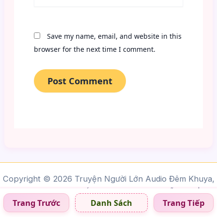
Save my name, email, and website in this
browser for the next time I comment.
Copyright © 2026 Truyện Người Lớn Audio Đêm Khuya,
Giọng Nữ Siêu Cuốn Hút, Truyện Hay Mỗi Đêm |
Trang Trước
Trang Tiếp
Danh Sách
truyện 18+, truyện người lớn, truyện đam mỹ audio,