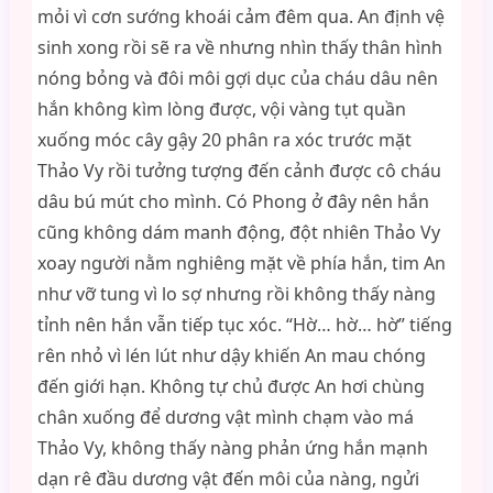
mỏi vì cơn sướng khoái cảm đêm qua. An định vệ
sinh xong rồi sẽ ra về nhưng nhìn thấy thân hình
nóng bỏng và đôi môi gợi dục của cháu dâu nên
hắn không kìm lòng được, vội vàng tụt quần
xuống móc cây gậy 20 phân ra xóc trước mặt
Thảo Vy rồi tưởng tượng đến cảnh được cô cháu
dâu bú mút cho mình. Có Phong ở đây nên hắn
cũng không dám manh động, đột nhiên Thảo Vy
xoay người nằm nghiêng mặt về phía hắn, tim An
như vỡ tung vì lo sợ nhưng rồi không thấy nàng
tỉnh nên hắn vẫn tiếp tục xóc. “Hờ… hờ… hờ” tiếng
rên nhỏ vì lén lút như dậy khiến An mau chóng
đến giới hạn. Không tự chủ được An hơi chùng
chân xuống để dương vật mình chạm vào má
Thảo Vy, không thấy nàng phản ứng hắn mạnh
dạn rê đầu dương vật đến môi của nàng, ngửi