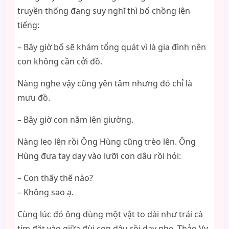
truyền thống đang suy nghĩ thì bố chồng lên
tiếng:
– Bây giờ bố sẽ khám tổng quát vì là gia đình nên
con không cần cởi đồ.
Nàng nghe vậy cũng yên tâm nhưng đó chỉ là
mưu đồ.
– Bây giờ con nằm lên giường.
Nàng leo lên rồi Ông Hùng cũng trèo lên. Ông
Hùng đưa tay day vào lưỡi con dâu rồi hỏi:
– Con thấy thế nào?
– Không sao ạ.
Cùng lúc đó ông dùng một vật to dài như trái cà
tím đặt vào giữa đùi con dâu rồi day nhẹ. Thảo Vy