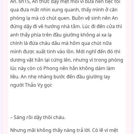
An. 6h15, An thức dậy mệt mỏi vì bữa nên tiệc tối
qua đưa mắt nhìn xung quanh, thấy mình ở căn
phòng lạ mà có chút quen. Buồn vệ sinh nên An
đứng dậy đi về hướng nhà tắm. Lúc đi đến cửa thì
anh thấy phía trên đầu giường không ai xa lạ
chính là đứa cháu dâu mà hôm qua chút nữa
mình được xuất tinh vào lồn. Mới nghĩ đến đó thì
dương vật hắn lại cứng lên, nhưng vì trong phòng
lúc này còn có Phong nên hắn không dám làm
liều. An nhẹ nhàng bước đến đầu giường lay
người Thảo Vy gọi:
– Sáng rồi dậy thôi cháu.
Nhưng mãi không thấy nàng trả lời. Có lẽ vì mệt