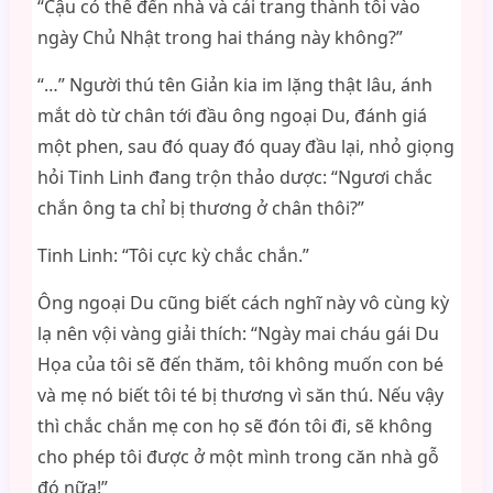
“Cậu có thể đến nhà và cải trang thành tôi vào
ngày Chủ Nhật trong hai tháng này không?”
“…” Người thú tên Giản kia im lặng thật lâu, ánh
mắt dò từ chân tới đầu ông ngoại Du, đánh giá
một phen, sau đó quay đó quay đầu lại, nhỏ giọng
hỏi Tinh Linh đang trộn thảo dược: “Ngươi chắc
chắn ông ta chỉ bị thương ở chân thôi?”
Tinh Linh: “Tôi cực kỳ chắc chắn.”
Ông ngoại Du cũng biết cách nghĩ này vô cùng kỳ
lạ nên vội vàng giải thích: “Ngày mai cháu gái Du
Họa của tôi sẽ đến thăm, tôi không muốn con bé
và mẹ nó biết tôi té bị thương vì săn thú. Nếu vậy
thì chắc chắn mẹ con họ sẽ đón tôi đi, sẽ không
cho phép tôi được ở một mình trong căn nhà gỗ
đó nữa!”