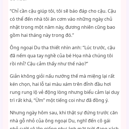
“Chỉ cần cậu giúp tôi, tôi sẽ báo đáp cho cậu. Cậu
có thể đến nhà tôi ăn cơm vào những ngày chủ
nhật trong một năm này, đương nhiên cũng bao
gồm hai tháng này trong đó.”
Ông ngoại Du tha thiết nhìn anh: “Lúc trước, cậu
đã nếm qua tay nghề của bé Họa nhà chúng tôi
rồi nhỉ? Cậu cảm thấy như thế nào?”
Giản không giỏi nấu nướng thế mà miệng lại rất
kén chọn, hai lỗ tai màu xám trên đỉnh đầu hơi
rung rung lộ vẻ động lòng nhưng biểu cảm lại duy
trì rất khá, “Ừm” một tiếng coi như đã đồng ý.
Nhưng ngày hôm sau, khi thật sự đứng trước căn
nhà gỗ nhỏ của ông ngoại Du, nghĩ đến cô gái
nhỏ cười rộ lên giống như ánh mặt trời đang xách