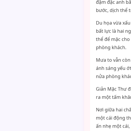
đậm đặc anh bắn
bước, dịch thể 
Du họa vừa xấu 
bất lực là hai 
thể để mặc cho
phòng khách.
Mưa to vẫn còn 
ánh sáng yếu ớt
nửa phòng khá
Giản Mặc Thư đặ
ra một tấm khăn
Nơi giữa hai ch
một cái động th
ấn nhẹ một cái,