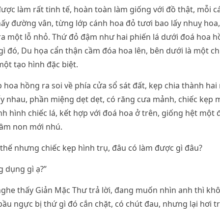
ợc làm rất tinh tế, hoàn toàn làm giống với đồ thật, mỗi 
ấy đường vân, từng lớp cánh hoa đỏ tươi bao lấy nhuỵ hoa
 ra một lỗ nhỏ. Thứ đỏ đậm như hai phiến lá dưới đoá hoa 
 gì đó, Du họa cẩn thận cầm đóa hoa lên, bên dưới là một ch
ột tạo hình đặc biệt.
 hoa hồng ra soi về phía cửa sổ sát đất, kẹp chia thành hai
ấy nhau, phần miệng dẹt dẹt, có răng cưa mảnh, chiếc kẹp
nh hình chiếc lá, kết hợp với đoá hoa ở trên, giống hệt một
ầm non mới nhú.
 thế nhưng chiếc kẹp hình trụ, đâu có làm được gì đâu?
g dụng gì ạ?”
ghe thấy Giản Mặc Thư trả lời, đang muốn nhìn anh thì k
ầu ngực bị thứ gì đó cắn chặt, có chút đau, nhưng lại hơi t