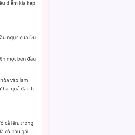
iều diễm kia kẹp
đầu ngực của Du
 lên một bên đầu
 hòa vào làm
ừ hai quả đào to
ỏ cả lên, trong
à cô hầu gái