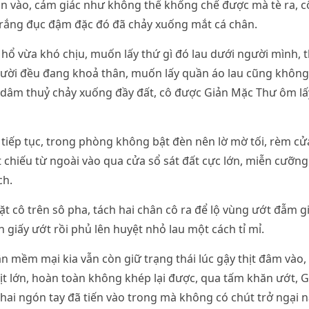
 vào, cảm giác như không thể khống chế được mà tè ra, cô
trắng đục đậm đặc đó đã chảy xuống mắt cá chân.
hổ vừa khó chịu, muốn lấy thứ gì đó lau dưới người mình, 
người đều đang khoả thân, muốn lấy quần áo lau cũng không
 dâm thuỷ chảy xuống đầy đất, cô được Giản Mặc Thư ôm lấ
tiếp tục, trong phòng không bật đèn nên lờ mờ tối, rèm cử
 chiếu từ ngoài vào qua cửa sổ sát đất cực lớn, miễn cưỡn
ch.
t cô trên sô pha, tách hai chân cô ra để lộ vùng ướt đẫm gi
 giấy ướt rồi phủ lên huyệt nhỏ lau một cách tỉ mỉ.
ân mềm mại kia vẫn còn giữ trạng thái lúc gậy thịt đâm vào
ịt lớn, hoàn toàn không khép lại được, qua tấm khăn ướt, 
 hai ngón tay đã tiến vào trong mà không có chút trở ngại n