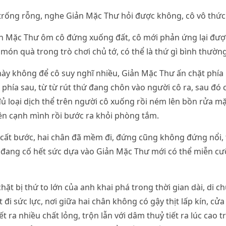
rống rỗng, nghe Giản Mặc Thư hỏi được không, cô vô thức t
n Mặc Thư ôm cô đứng xuống đất, cô mới phản ứng lại được
món quà trong trò chơi chủ tớ, có thể là thứ gì bình thườn
ày không để cô suy nghĩ nhiều, Giản Mặc Thư ấn chặt phía 
phía sau, từ từ rút thứ đang chôn vào người cô ra, sau đó c
 loại dịch thể trên người cô xuống rồi ném lên bồn rửa mặt
ên cạnh mình rồi bước ra khỏi phòng tắm.
 cất bước, hai chân đã mềm đi, đứng cũng không đứng nổi,
ể đang cố hết sức dựa vào Giản Mặc Thư mới có thể miễn c
hặt bị thứ to lớn của anh khai phá trong thời gian dài, di c
 đi sức lực, nơi giữa hai chân không có gậy thịt lấp kín, cử
 ra nhiều chất lỏng, trộn lẫn với dâm thuỷ tiết ra lúc cao tr