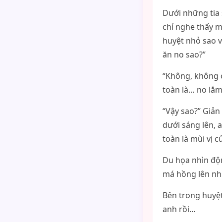
Dưới những tia 
chỉ nghe thấy m
huyệt nhỏ sao 
ăn no sao?”
“Không, không c
toàn là… no lắm,
“Vậy sao?” Giản
dưới sáng lên, a
toàn là mùi vị c
Du họa nhìn độn
má hồng lên nh
Bên trong huyệt
anh rồi…