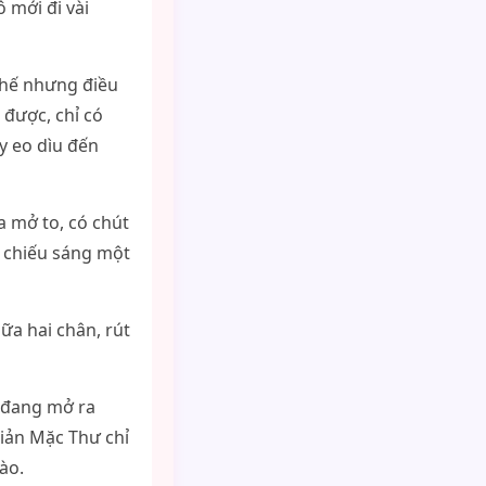
 mới đi vài
thế nhưng điều
 được, chỉ có
y eo dìu đến
a mở to, có chút
g chiếu sáng một
ữa hai chân, rút
, đang mở ra
Giản Mặc Thư chỉ
ào.