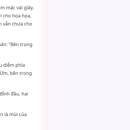
m mặc vài giây,
nh cho họa họa,
n vẫn chưa cho
hân: “Bên trong
ều diễm phía
 “Ừm, bên trong
đỉnh đầu, hai
n là mùi của