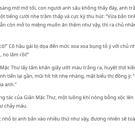
sáng mờ mờ tối, con ngươi anh sâu không thấy đáy, anh trầ
ột tiếng cười nhẹ trầm thấp và cực kỳ thu hút: “Vừa bắn ti
vẫn còn mở to miệng muốn ăn thêm như vậy, thì ra chủ nhâ
ó!” Cô hầu gái bị dọa đến mức xoa xoa bụng tỏ ý với chủ n
 no lắm rồi!”
 Mặc Thư lấy tấm khăn giấy ướt màu trắng ra, huyệt thịt ki
nh tiến lại gần, mũi hít hít nhẹ nhàng, mặt biểu thị đồng ý:
ủa anh.”
g tác của Giản Mặc Thư, một luồng khí nóng bỗng xộc lên 
ư chảy máu.
 nhỏ bị anh bắn vào nhiều thứ như vậy, đương nhiên sẽ toà