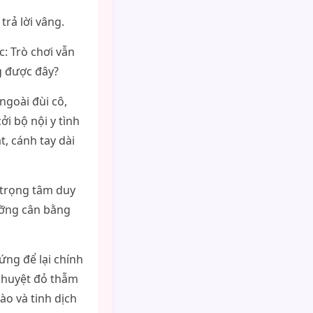
rả lời vâng.
: Trò chơi vẫn
g được đây?
ngoài đùi cô,
ởi bộ nội y tình
, cánh tay dài
 trọng tâm duy
ưỡng cân bằng
hứng để lại chính
a huyệt đỏ thẫm
ào và tinh dịch