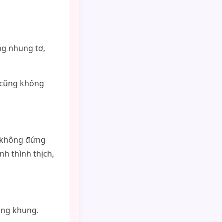
ng nhung tơ,
, cũng không
n không đứng
h thình thịch,
ong khung.