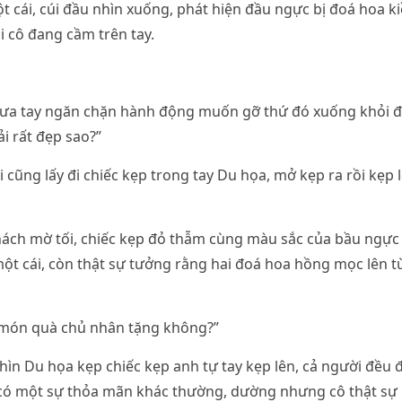
t cái, cúi đầu nhìn xuống, phát hiện đầu ngực bị đoá hoa k
ái cô đang cầm trên tay.
ưa tay ngăn chặn hành động muốn gỡ thứ đó xuống khỏi 
i rất đẹp sao?”
i cũng lấy đi chiếc kẹp trong tay Du họa, mở kẹp ra rồi kẹp
ách mờ tối, chiếc kẹp đỏ thẫm cùng màu sắc của bầu ngực
ột cái, còn thật sự tưởng rằng hai đoá hoa hồng mọc lên t
 món quà chủ nhân tặng không?”
ìn Du họa kẹp chiếc kẹp anh tự tay kẹp lên, cả người đều đ
có một sự thỏa mãn khác thường, dường nhưng cô thật sự l