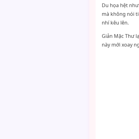
Du họa hệt như 
mà không nói ti
nhí kêu lên.
Giản Mặc Thư lạ
này mới xoay ng