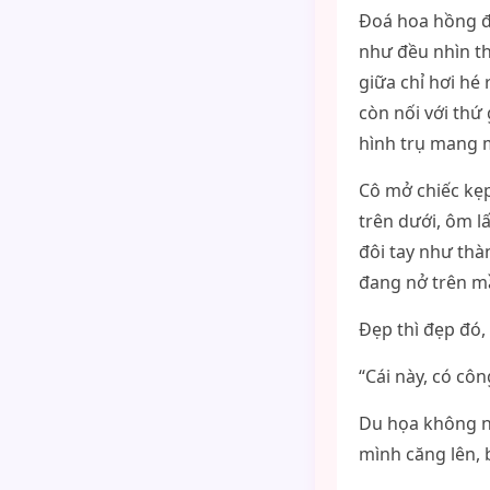
Đoá hoa hồng đư
như đều nhìn th
giữa chỉ hơi hé
còn nối với thứ
hình trụ mang m
Cô mở chiếc kẹp
trên dưới, ôm l
đôi tay như thà
đang nở trên m
Đẹp thì đẹp đó,
“Cái này, có côn
Du họa không n
mình căng lên, b