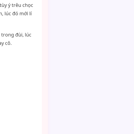
ùy ý trêu chọc
 lúc đó mới lí
trong đùi, lúc
ay cô.