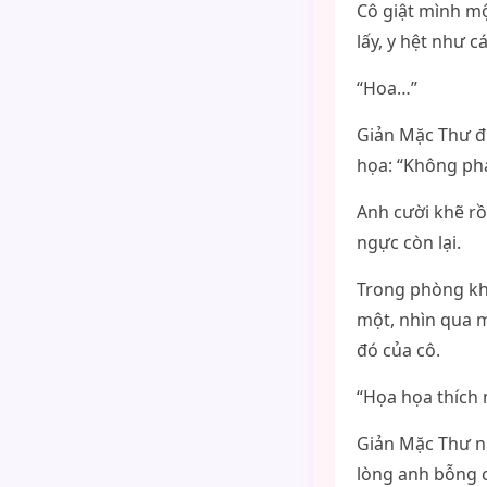
Cô giật mình mộ
lấy, y hệt như c
“Hoa…”
Giản Mặc Thư đ
họa: “Không phả
Anh cười khẽ rồ
ngực còn lại.
Trong phòng kh
một, nhìn qua m
đó của cô.
“Họa họa thích
Giản Mặc Thư nh
lòng anh bỗng 