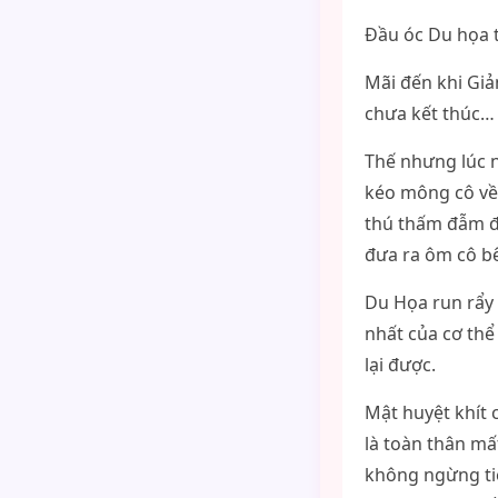
Đầu óc Du họa t
Mãi đến khi Giả
chưa kết thúc… 
Thế nhưng lúc n
kéo mông cô về 
thú thấm đẫm đủ
đưa ra ôm cô b
Du Họa run rẩy
nhất của cơ th
lại được.
Mật huyệt khít c
là toàn thân mất
không ngừng tiết