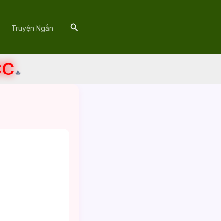
Search
Truyện Ngắn
CC
🔥