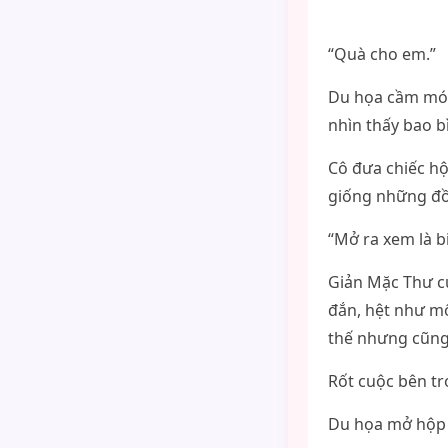
“Quà cho em.”
Du họa cầm món 
nhìn thấy bao b
Cô đưa chiếc hộ
giống những đồ 
“Mở ra xem là bi
Giản Mặc Thư c
đắn, hệt như mộ
thế nhưng cũng
Rốt cuộc bên tr
Du họa mở hộp r