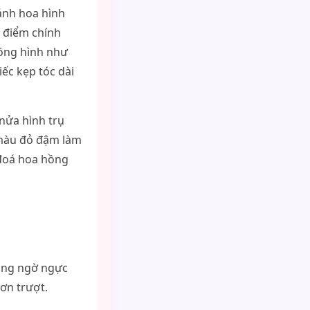
cánh hoa hình
, điểm chính
hồng hình như
iếc kẹp tóc dài
 nửa hình trụ
 màu đỏ đậm làm
 đoá hoa hồng
hông ngờ ngực
rơn trượt.