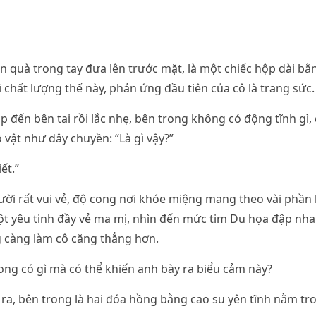
quà trong tay đưa lên trước mặt, là một chiếc hộp dài bằ
ì chất lượng thế này, phản ứng đầu tiên của cô là trang sức.
p đến bên tai rồi lắc nhẹ, bên trong không có động tĩnh gì
vật như dây chuyền: “Là gì vậy?”
ết.”
ười rất vui vẻ, độ cong nơi khóe miệng mang theo vài phầ
t yêu tinh đầy vẻ ma mị, nhìn đến mức tim Du họa đập nhan
 càng làm cô căng thẳng hơn.
ong có gì mà có thể khiến anh bày ra biểu cảm này?
a, bên trong là hai đóa hồng bằng cao su yên tĩnh nằm tr