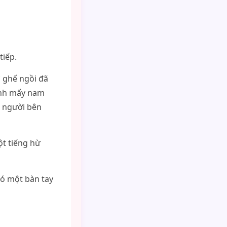
tiếp.
ì ghế ngồi đã
cạnh mấy nam
, người bên
ột tiếng hừ
có một bàn tay