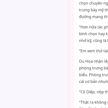
chọn chuyên ngh
trưng bày mỹ th
đường mang tính
“Hơn nữa tác ph
bình chọn hay k
nhớ kỹ, cũng là 
“Em xem thử tài
Du Họa nhận lấy
phòng trưng bà
biểu. Phòng trư
cái cơ bản nhưn
“Cô Diệp, nộp t
“Thật ra không 