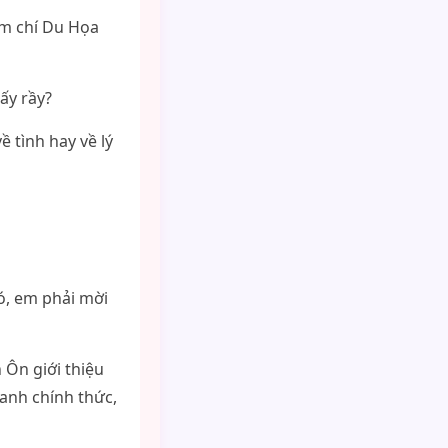
ậm chí Du Họa
ấy rầy?
 tình hay về lý
đó, em phải mời
 Ôn giới thiệu
anh chính thức,