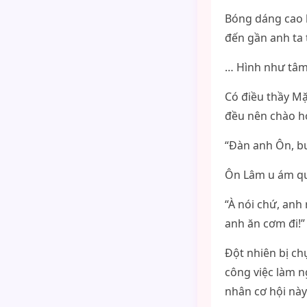
Bóng dáng cao l
đến gần anh ta 
… Hình như tâm 
Có điều thầy Mặ
đều nên chào hỏ
“Đàn anh Ôn, bu
Ôn Lâm u ám qua
“À nói chứ, anh
anh ăn cơm đi!”
Đột nhiên bị ch
công việc làm 
nhân cơ hội này