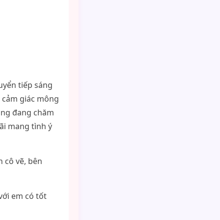
uyển tiếp sáng
g cảm giác mông
dàng đang chăm
ãi mang tình ý
 cô vẽ, bên
với em có tốt