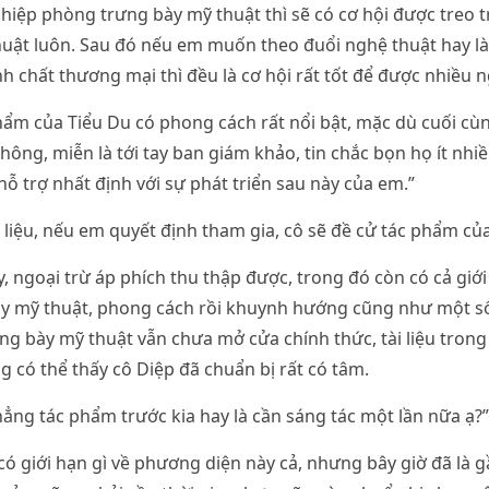
iệp phòng trưng bày mỹ thuật thì sẽ có cơ hội được treo 
uật luôn. Sau đó nếu em muốn theo đuổi nghệ thuật hay là
 chất thương mại thì đều là cơ hội rất tốt để được nhiều ng
ẩm của Tiểu Du có phong cách rất nổi bật, mặc dù cuối cù
hông, miễn là tới tay ban giám khảo, tin chắc bọn họ ít nhi
hỗ trợ nhất định với sự phát triển sau này của em.”
 liệu, nếu em quyết định tham gia, cô sẽ đề cử tác phẩm của
, ngoại trừ áp phích thu thập được, trong đó còn có cả giới
y mỹ thuật, phong cách rồi khuynh hướng cũng như một số
ng bày mỹ thuật vẫn chưa mở cửa chính thức, tài liệu trong 
g có thể thấy cô Diệp đã chuẩn bị rất có tâm.
hẳng tác phẩm trước kia hay là cần sáng tác một lần nữa ạ?”
có giới hạn gì về phương diện này cả, nhưng bây giờ đã là 