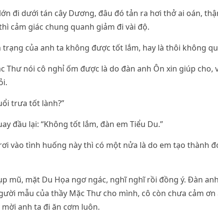
ớn đi dưới tán cây Dương, đâu đó tản ra hơi thở ai oán, th
thì cảm giác chung quanh giảm đi vài độ.
trạng của anh ta không được tốt lắm, hay là thôi không qu
c Thư nói cô nghỉ ốm được là do đàn anh Ôn xin giúp cho, về
i.
ổi trưa tốt lành?”
y đầu lại: “Không tốt lắm, đàn em Tiểu Du.”
 rơi vào tình huống này thì có một nửa là do em tạo thành 
ụp mũ, mặt Du Họa ngơ ngác, nghĩ nghĩ rồi đồng ý. Đàn anh
người mẫu của thầy Mặc Thư cho mình, cô còn chưa cảm ơn 
 mời anh ta đi ăn cơm luôn.