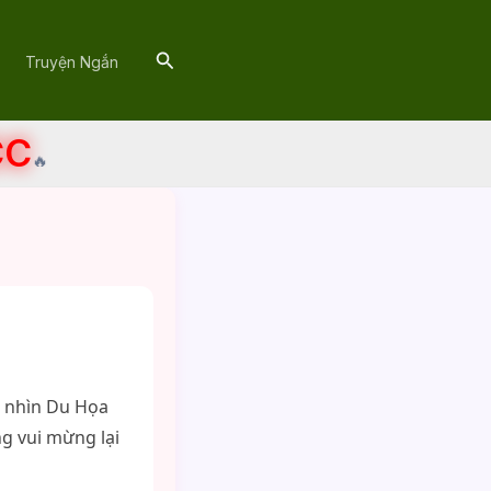
Search
Truyện Ngắn
CC
🔥
t nhìn Du Họa
ng vui mừng lại