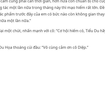
nh cảm cũng phải cần thời gian, hơn nữa còn chuẩn bị cho cuộ
ng tác một lần nữa trong tháng này thì mạo hiểm rất lớn. Đề 
ác phẩm trước đây của em có bức nào còn không gian thay 
hữa một lần nữa.”
ại một chút, nhấn mạnh với cô: “Cơ hội hiếm có, Tiểu Du hã
” Du Họa thoáng cúi đầu: “Vô cùng cảm ơn cô Diệp.”