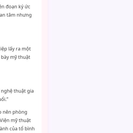
lên đoạn ký ức
uan tâm nhưng
iệp lấy ra một
 bày mỹ thuật
 nghệ thuật gia
ổi.”
ho nên phòng
 Viện mỹ thuật
ành của tổ bình