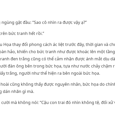
ngùng gật đầu: “Sao cô nhìn ra được vậy ạ?”
rên bức tranh hết rồi.”
 Họa thay đổi phong cách ác liệt trước đây, thời gian và ch
hoàn hảo, khiến cho bức tranh như được khoác lên một tần
à tranh đen trắng cũng có thể cảm nhận được ánh mắt dịu 
gười đàn ông bên trong bức họa, tựa như nước chảy chậm r
ấy trắng, người như thể hiện ra bên ngoài bức họa.
 hoài cũng không thấy được nguyên nhân, bức họa do chính
g dán nhãn gì mà.
, cười mà không nói: “Cậu con trai đó nhìn không tệ, đối xử 