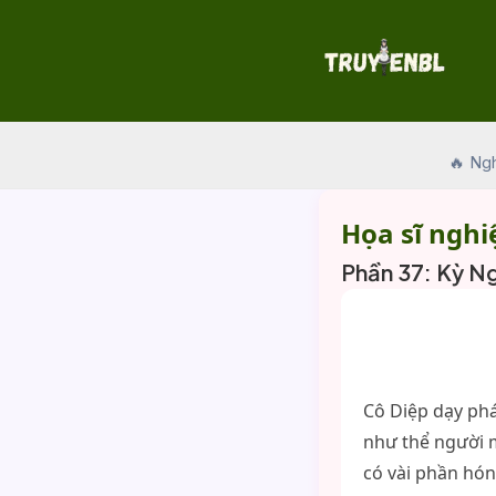
Skip
to
content
🔥 Ng
Họa sĩ nghi
Phần 37: Kỳ N
Cô Diệp dạy phá
như thể người m
có vài phần hó