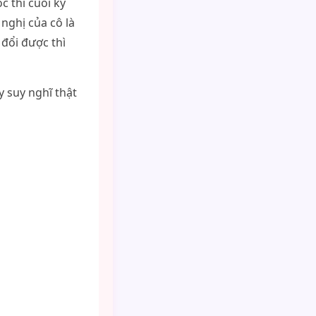
c thi cuối kỳ
nghị của cô là
đổi được thì
y suy nghĩ thật