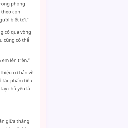
trong phòng
 theo con
ười biết tới.”
ng có qua vòng
ều cũng có thể
 em lên trên.”
 thiệu cơ bản về
 tác phẩm tiêu
tay chủ yếu là
gần giữa tháng