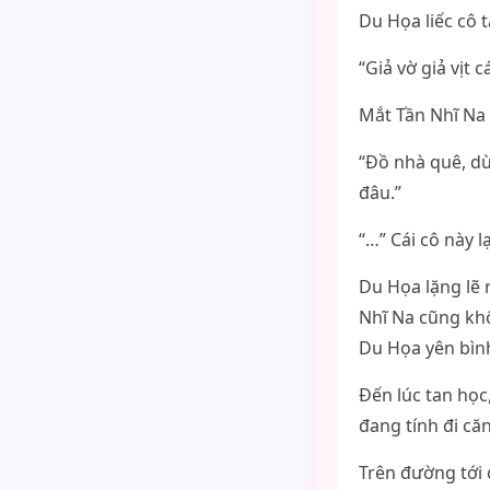
Du Họa liếc cô t
“Giả vờ giả vịt 
Mắt Tần Nhĩ Na 
“Đồ nhà quê, dù
đâu.”
“…” Cái cô này l
Du Họa lặng lẽ 
Nhĩ Na cũng khô
Du Họa yên bình 
Đến lúc tan học
đang tính đi căn
Trên đường tới 