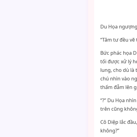
Du Họa ngượng 
“Tâm tư đều vẽ t
Bức phác họa Du
tối được xử lý 
lung, cho dù l
chú nhìn vào n
thấm đẫm lên gi
“?” Du Họa nhìn
trên cũng khôn
Cô Diệp lắc đầu
không?”