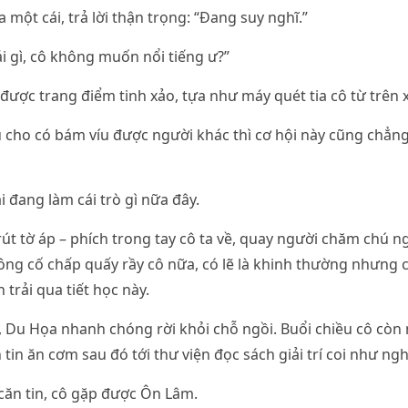
a một cái, trả lời thận trọng: “Đang suy nghĩ.”
cái gì, cô không muốn nổi tiếng ư?”
được trang điểm tinh xảo, tựa như máy quét tia cô từ trên 
 cho có bám víu được người khác thì cơ hội này cũng chẳng
ại đang làm cái trò gì nữa đây.
rút tờ áp – phích trong tay cô ta về, quay người chăm chú n
ng cố chấp quấy rầy cô nữa, có lẽ là khinh thường nhưng 
trải qua tiết học này.
, Du Họa nhanh chóng rời khỏi chỗ ngồi. Buổi chiều cô còn m
 tin ăn cơm sau đó tới thư viện đọc sách giải trí coi như ngh
căn tin, cô gặp được Ôn Lâm.