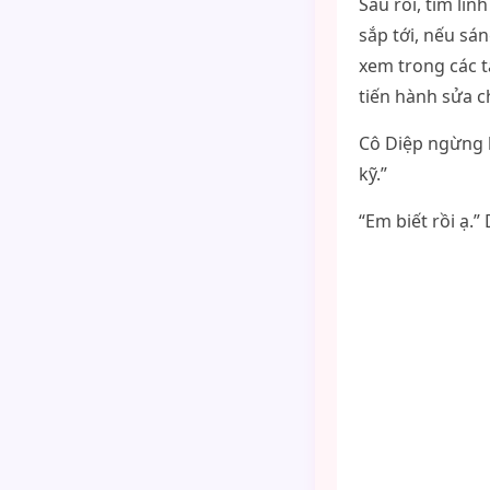
Sáu rồi, tìm li
sắp tới, nếu sá
xem trong các t
tiến hành sửa c
Cô Diệp ngừng l
kỹ.”
“Em biết rồi ạ.