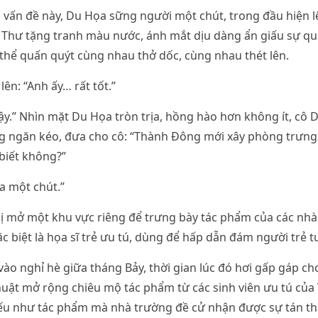
i vấn đề này, Du Họa sững người một chút, trong đầu hiện 
 Thư tặng tranh màu nước, ánh mắt dịu dàng ẩn giấu sự q
 thể quấn quýt cùng nhau thở dốc, cùng nhau thét lên.
lên: “Anh ấy… rất tốt.”
ậy.” Nhìn mặt Du Họa tròn trịa, hồng hào hơn không ít, cô D
ong ngăn kéo, đưa cho cô: “Thành Đông mới xây phòng trưng
biết không?”
a một chút.”
ị mở một khu vực riêng để trưng bày tác phẩm của các nhà
c biệt là họa sĩ trẻ ưu tú, dùng để hấp dẫn đám người trẻ tu
vào nghỉ hè giữa tháng Bảy, thời gian lúc đó hơi gấp gáp c
uật mở rộng chiêu mộ tác phẩm từ các sinh viên ưu tú của
ếu như tác phẩm mà nhà trường đề cử nhận được sự tán th