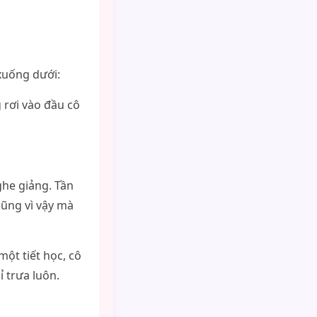
xuống dưới:
 rơi vào đầu cô
ghe giảng. Tần
cũng vì vậy mà
ột tiết học, cô
ỉ trưa luôn.