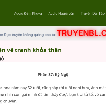
Audio Đêm Khuya
Audio Người Lớn
Truyện Dài Tập
TRUYENBL.
he Đọc truyện không quảng cáo tại
ện vẽ tranh khỏa thân
gộ
Phần 37: Kỳ Ngộ
c họa năm nay 52 tuổi, cũng sắp tới tuổi nghỉ hưu, ánh mắ
ẹ nhìn con gái mình đã tìm thấy được bạn trai tử tế, vô cù
ng chuyện.