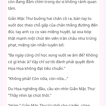
còn đang đắm chìm trong dư vị không rảnh quan
tâm.
Giản Mặc Thư buông hai chân cô ra, bàn tay to
vuốt dọc theo chỗ gấp của chân thẳng đường đến
đùi, tay anh cọ cọ vào miệng huyệt, lại xoa bóp
thật mạnh một chút lên viên trân châu như trừng
phạt, miệng tàn nhẫn tuyên bố:
“Ba ngày cũng chỉ học xong vuốt ve âm đế? Không
có gì khác à? Vậy chỉ sợ tôi đành phải quyết định
Họa Họa không đạt tiêu chuẩn.”
“Không phải! Còn nữa, còn nữa…”
Du Họa nghiêng đầu, cầu xin nhìn Giản Mặc Thư:
“Thầy nhìn lại chút thôi.”
“Hừm.” Giản Mặc Thư từ chối cho ý kiến, cũng