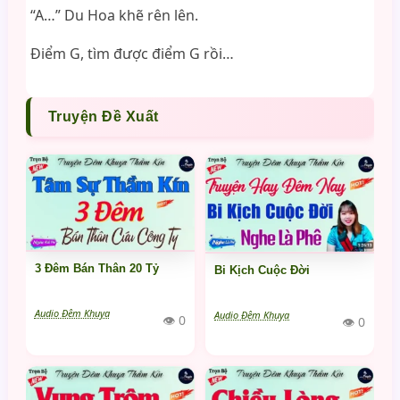
“A…” Du Hoa khẽ rên lên.
Điểm G, tìm được điểm G rồi…
Truyện Đề Xuất
3 Đêm Bán Thân 20 Tỷ
Bi Kịch Cuộc Đời
Audio Đêm Khuya
Audio Đêm Khuya
👁 0
👁 0