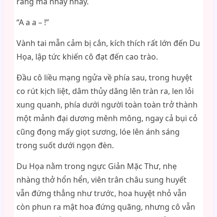
răng mà nhay nhay.
“A a a – !”
Vành tai mẫn cảm bị cắn, kích thích rất lớn đến Du
Họa, lập tức khiến cô đạt đến cao trào.
Đầu cô liều mạng ngửa về phía sau, trong huyệt
co rút kịch liệt, dâm thủy dâng lên tràn ra, len lỏi
xung quanh, phía dưới người toàn toàn trở thành
một mảnh đại dương mênh mông, ngay cả bụi cỏ
cũng đọng mấy giọt sương, lóe lên ánh sáng
trong suốt dưới ngọn đèn.
Du Họa nằm trong ngực Giản Mặc Thư, nhẹ
nhàng thở hổn hển, viên trân châu sung huyết
vẫn đứng thẳng như trước, hoa huyệt nhỏ vẫn
còn phun ra mật hoa đứng quãng, nhưng cô vẫn