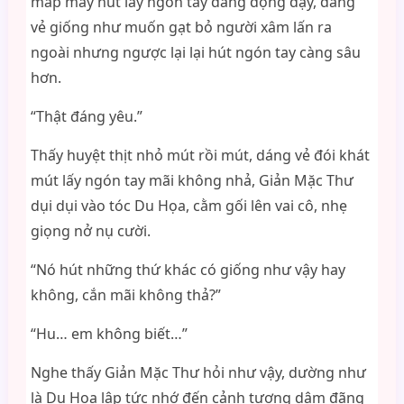
mấp máy hút lấy ngón tay đang động đậy, dáng
vẻ giống như muốn gạt bỏ người xâm lấn ra
ngoài nhưng ngược lại lại hút ngón tay càng sâu
hơn.
“Thật đáng yêu.”
Thấy huyệt thịt nhỏ mút rồi mút, dáng vẻ đói khát
mút lấy ngón tay mãi không nhả, Giản Mặc Thư
dụi dụi vào tóc Du Họa, cằm gối lên vai cô, nhẹ
giọng nở nụ cười.
“Nó hút những thứ khác có giống như vậy hay
không, cắn mãi không thả?”
“Hu… em không biết…”
Nghe thấy Giản Mặc Thư hỏi như vậy, dường như
là Du Họa lập tức nhớ đến cảnh tượng dâm đãng