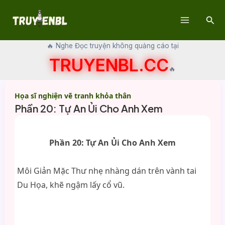
Skip
Sear
to
Main
content
🔥 Nghe Đọc truyện không quảng cáo tại
Menu
TRUYENBL.CC
🔥
Họa sĩ nghiện vẽ tranh khỏa thân
Phần 20: Tự An Ủi Cho Anh Xem
Phần 20: Tự An Ủi Cho Anh Xem
Môi Giản Mặc Thư nhẹ nhàng dán trên vành tai
Du Họa, khẽ ngậm lấy cổ vũ.