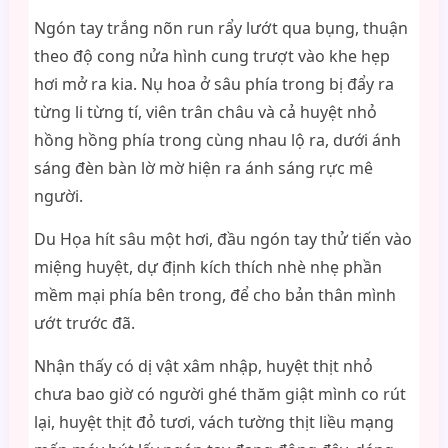
Ngón tay trắng nõn run rẩy lướt qua bụng, thuận
theo độ cong nửa hình cung trượt vào khe hẹp
hơi mở ra kia. Nụ hoa ở sâu phía trong bị đẩy ra
từng li từng tí, viên trân châu và cả huyệt nhỏ
hồng hồng phía trong cùng nhau lộ ra, dưới ánh
sáng đèn bàn lờ mờ hiện ra ánh sáng rực mê
người.
Du Họa hít sâu một hơi, đầu ngón tay thử tiến vào
miệng huyệt, dự định kích thích nhè nhẹ phần
mềm mại phía bên trong, để cho bản thân mình
ướt trước đã.
Nhận thấy có dị vật xâm nhập, huyệt thịt nhỏ
chưa bao giờ có người ghé thăm giật mình co rút
lại, huyệt thịt đỏ tươi, vách tường thịt liều mạng