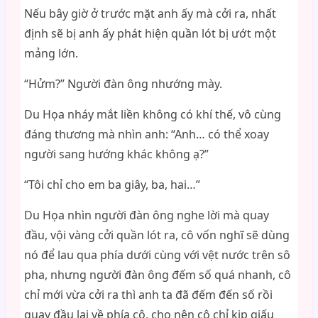
Nếu bây giờ ở trước mặt anh ấy mà cởi ra, nhất
định sẽ bị anh ấy phát hiện quần lót bị ướt một
mảng lớn.
“Hửm?” Người đàn ông nhướng mày.
Du Họa nháy mắt liền không có khí thế, vô cùng
đáng thương mà nhìn anh: “Anh… có thể xoay
người sang hướng khác không ạ?”
“Tôi chỉ cho em ba giây, ba, hai…”
Du Họa nhìn người đàn ông nghe lời mà quay
đầu, vội vàng cởi quần lót ra, cô vốn nghĩ sẽ dùng
nó để lau qua phía dưới cùng với vệt nước trên sô
pha, nhưng người đàn ông đếm số quá nhanh, cô
chỉ mới vừa cởi ra thì anh ta đã đếm đến số rồi
quay đầu lại về phía cô, cho nên cô chỉ kịp giấu