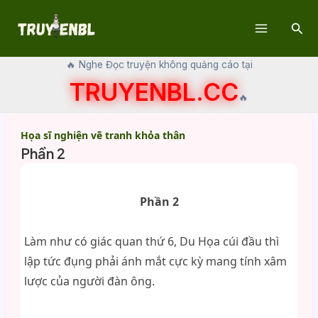
Skip
Sear
to
Main
content
🔥 Nghe Đọc truyện không quảng cáo tại
Menu
TRUYENBL.CC
🔥
Họa sĩ nghiện vẽ tranh khỏa thân
Phần 2
Phần 2
Làm như có giác quan thứ 6, Du Họa cúi đầu thì
lập tức đụng phải ánh mắt cực kỳ mang tính xâm
lược của người đàn ông.