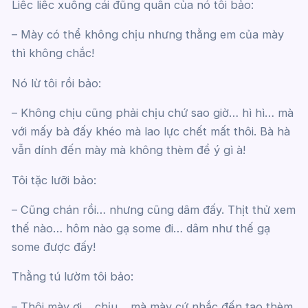
Liếc liếc xuống cái đũng quần của nó tôi bảo:
– Mày có thể không chịu nhưng thằng em của mày
thì không chắc!
Nó lừ tôi rồi bảo:
– Không chịu cũng phải chịu chứ sao giờ… hì hì… mà
với mấy bà đấy khéo mà lao lực chết mất thôi. Bà hà
vẫn dính đến mày mà không thèm để ý gì à!
Tôi tặc lưỡi bảo:
– Cũng chán rồi… nhưng cũng dâm đấy. Thịt thử xem
thế nào… hôm nào gạ some đi… dâm như thế gạ
some được đấy!
Thằng tú lườm tôi bảo:
– Thôi mày ơi… chịu… mà mày cứ nhắc đến tao thèm.