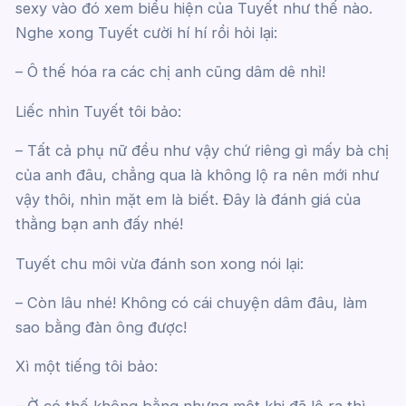
sexy vào đó xem biểu hiện của Tuyết như thế nào.
Nghe xong Tuyết cười hí hí rồi hỏi lại:
– Ô thế hóa ra các chị anh cũng dâm dê nhỉ!
Liếc nhìn Tuyết tôi bảo:
– Tất cả phụ nữ đều như vậy chứ riêng gì mấy bà chị
của anh đâu, chẳng qua là không lộ ra nên mới như
vậy thôi, nhìn mặt em là biết. Đây là đánh giá của
thằng bạn anh đấy nhé!
Tuyết chu môi vừa đánh son xong nói lại:
– Còn lâu nhé! Không có cái chuyện dâm đâu, làm
sao bằng đàn ông được!
Xì một tiếng tôi bảo:
– Ờ có thế không bằng nhưng một khi đã lộ ra thì