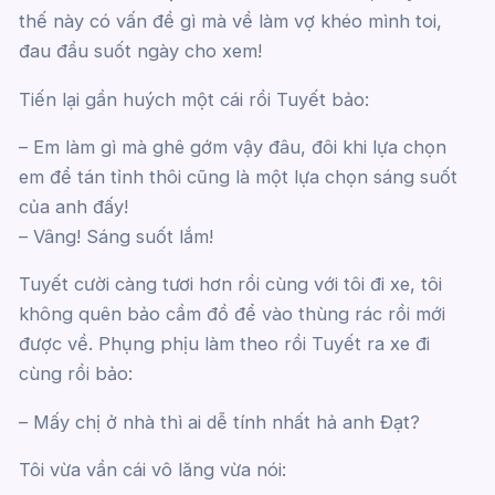
thế này có vấn đề gì mà về làm vợ khéo mình toi,
đau đầu suốt ngày cho xem!
Tiến lại gần huých một cái rồi Tuyết bảo:
– Em làm gì mà ghê gớm vậy đâu, đôi khi lựa chọn
em để tán tỉnh thôi cũng là một lựa chọn sáng suốt
của anh đấy!
– Vâng! Sáng suốt lắm!
Tuyết cười càng tươi hơn rồi cùng với tôi đi xe, tôi
không quên bảo cầm đồ để vào thùng rác rồi mới
được về. Phụng phịu làm theo rồi Tuyết ra xe đi
cùng rồi bảo:
– Mấy chị ở nhà thì ai dễ tính nhất hả anh Đạt?
Tôi vừa vần cái vô lăng vừa nói: