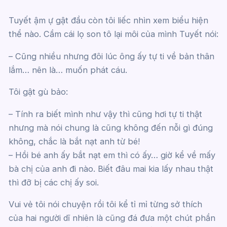
Tuyết ậm ự gật đầu còn tôi liếc nhìn xem biểu hiện
thể nào. Cầm cái lọ son tô lại môi của mình Tuyết nói:
– Cũng nhiều nhưng đôi lúc ông ấy tự ti về bản thân
lắm… nên là… muốn phát cáu.
Tôi gật gù bảo:
– Tính ra biết mình như vậy thì cũng hơi tự ti thật
nhưng mà nói chung là cũng không đến nỗi gì đúng
không, chắc là bắt nạt anh từ bé!
– Hồi bé anh ấy bắt nạt em thì có ấy… giờ kể về mấy
bà chị của anh đi nào. Biết đâu mai kia lấy nhau thật
thì đỡ bị các chị ấy soi.
Vui vẻ tôi nói chuyện rồi tôi kể tỉ mỉ từng sở thích
của hai người dĩ nhiên là cũng đá đưa một chút phần