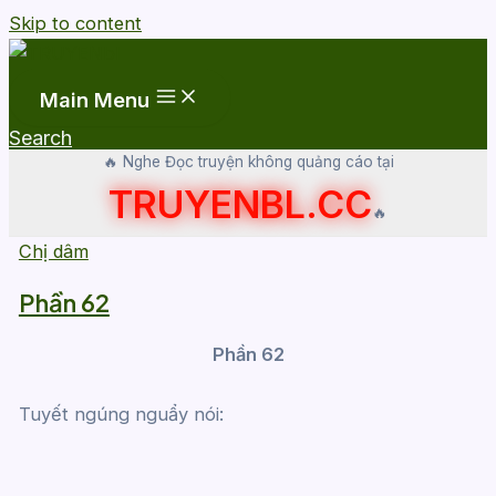
Skip to content
Main Menu
Search
🔥 Nghe Đọc truyện không quảng cáo tại
TRUYENBL.CC
🔥
Chị dâm
Phần 62
Phần 62
Tuyết ngúng nguẩy nói: