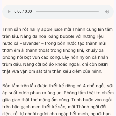
Trinh sẵn rót hai ly apple juice mời Thành cùng lên tắm
trên lầu. Nàng đã hòa loảng bubble với hương liệu
nước xả – lavender – trong bồn nước tạo thành mùi
thơm êm ái thanh thoát trong không khí, khuấy xà
phòng nổi bọt vun cao xong. Lấy nón nylon cá nhân
trùm đầu. Nàng cởi bỏ áo khoác ngoài, chỉ còn bikini
thật vừa vặn ôm sát tấm thân kiều diễm của mình.
Bồn tắm trên lầu được thiết kế riêng có 4 chỗ ngồi, với
áp suất nước phun ra ùng ục. Phòng tắm thật to chiếm
giữa gian thật thơ mộng ấm cúng. Trinh bước vào ngồi
trên bậc gạch men thiết kế sẵn, mời Thành ngồi đối
diện, rồi tự choài người cho ngập hết mình, người bạn