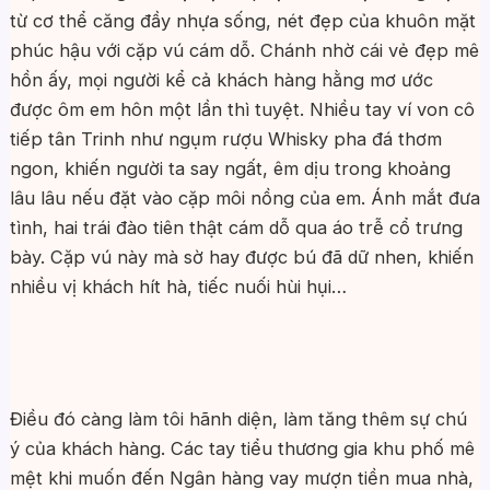
từ cơ thể căng đầy nhựa sống, nét đẹp của khuôn mặt
phúc hậu với cặp vú cám dỗ. Chánh nhờ cái vẻ đẹp mê
hồn ấy, mọi người kể cả khách hàng hằng mơ ước
được ôm em hôn một lần thì tuyệt. Nhiều tay ví von cô
tiếp tân Trinh như ngụm rượu Whisky pha đá thơm
ngon, khiến người ta say ngất, êm dịu trong khoảng
lâu lâu nếu đặt vào cặp môi nồng của em. Ánh mắt đưa
tình, hai trái đào tiên thật cám dỗ qua áo trễ cổ trưng
bày. Cặp vú này mà sờ hay được bú đã dữ nhen, khiến
nhiều vị khách hít hà, tiếc nuối hùi hụi…
Điều đó càng làm tôi hãnh diện, làm tăng thêm sự chú
ý của khách hàng. Các tay tiểu thương gia khu phố mê
mệt khi muốn đến Ngân hàng vay mượn tiền mua nhà,