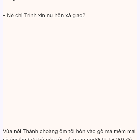
– Nè chị Trinh xin nụ hôn xã giao?
Vừa nói Thành choàng ôm tôi hôn vào gò má mềm mại
và ấm ấm hơi thở của tôi, rồi quay người tôi lại 180 độ,