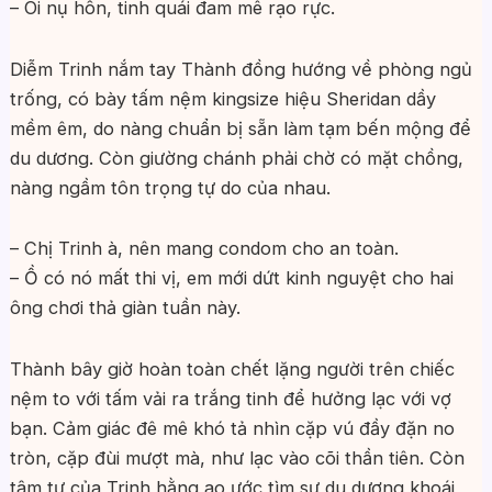
– Ôi nụ hôn, tinh quái đam mê rạo rực.
Diễm Trinh nắm tay Thành đồng hướng về phòng ngủ
trống, có bày tấm nệm kingsize hiệu Sheridan dầy
mềm êm, do nàng chuẩn bị sẵn làm tạm bến mộng để
du dương. Còn giường chánh phải chờ có mặt chồng,
nàng ngầm tôn trọng tự do của nhau.
– Chị Trinh à, nên mang condom cho an toàn.
– Ồ có nó mất thi vị, em mới dứt kinh nguyệt cho hai
ông chơi thả giàn tuần này.
Thành bây giờ hoàn toàn chết lặng người trên chiếc
nệm to với tấm vải ra trắng tinh để hưởng lạc với vợ
bạn. Cảm giác đê mê khó tả nhìn cặp vú đầy đặn no
tròn, cặp đùi mượt mà, như lạc vào cõi thần tiên. Còn
tâm tư của Trinh hằng ao ước tìm sự du dương khoái