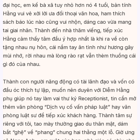
đại học, em kế bà xã tuy nhỏ hơn nó 4 tuổi, bản tính
Hằng vui vẻ xởi lởi ưa đối thoại văn hoa, ham thích
sách báo lúc nào cũng vui nhộn, dáng cao vừa mang
tai giai nhân. Thành đến nhà thăm viếng, tiếp xúc
Hằng cảm thấy tâm đầu ý hợp nhất là khi ra về còn
tặng nhau nụ hôn, cái nắm tay ân tình như hương gây
mùi nhớ, rời nhau mà lòng rào rạt vẫn thèm thuồng cái
gì đó của nhau.
Thành con người năng động có tài lãnh đạo và vốn có
đầu óc thích tự lập, muốn nên duyên với Diễm Hằng
phụ giúp nó tay làm vai thư ký Receptionist, tin cẩn mở
thêm văn phòng “Dịch vụ cố vấn pháp luật” hay văn
phòng luật sư để tiếp xúc khách hàng. Thành tâm sự
riêng với tôi, tao mày thường giao du thân mật, dám
bắt “ghệ” về “phang” chung hai thằng một lỗ. Giờ ưng