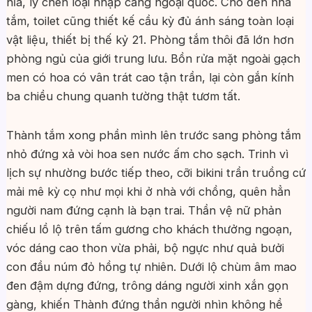
nĩa, ly chén loại nhập cảng ngoại quốc. Cho đến nhà
tắm, toilet cũng thiết kế cầu kỳ đủ ánh sáng toàn loại
vật liệu, thiết bị thế kỷ 21. Phòng tắm thôi đã lớn hơn
phòng ngủ của giới trung lưu. Bồn rửa mặt ngoài gạch
men có hoa có vân trát cao tận trần, lại còn gắn kính
ba chiều chung quanh tường thật tươm tất.
Thành tắm xong phần mình lên trước sang phòng tắm
nhỏ đứng xả vòi hoa sen nước ấm cho sạch. Trinh vì
lịch sự nhường bước tiếp theo, cỡi bikini trần truồng cứ
mải mê kỳ cọ như mọi khi ở nhà với chồng, quên hẳn
người nam đứng cạnh là bạn trai. Thần vệ nữ phản
chiếu lồ lộ trên tấm gương cho khách thưởng ngoạn,
vóc dáng cao thon vừa phải, bộ ngực như quả bưởi
con đầu núm đỏ hồng tự nhiên. Dưới lộ chùm âm mao
đen đậm dựng đứng, trông dáng người xinh xắn gọn
gàng, khiến Thành đứng thần người nhìn không hề