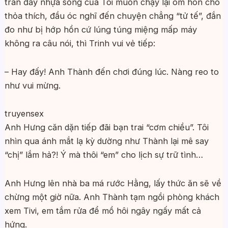
tràn đầy nhựa sống của Tôi muốn chạy lại ôm hôn cho
thỏa thích, đầu óc nghĩ đến chuyện chẳng “tử tế”, đắn
đo như bị hớp hồn cứ lúng túng miệng mấp máy
không ra câu nói, thì Trinh vui vẻ tiếp:
– Hay đấy! Anh Thành đến chơi đúng lúc. Nàng reo to
như vui mừng.
truyensex
Anh Hưng căn dặn tiếp đãi bạn trai “cơm chiều”. Tôi
nhìn qua ánh mắt lạ kỳ dường như Thành lại mê say
“chị” lắm hả?! Ý mà thôi “em” cho lịch sự trữ tình…
Anh Hưng lên nhà ba má rước Hằng, lấy thức ăn sẽ về
chừng một giờ nữa. Anh Thành tạm ngồi phòng khách
xem Tivi, em tắm rửa để mồ hôi ngây ngấy mất cả
hứng.