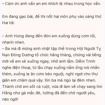
– Cảm ơn anh vấn an em khích lệ nhau trong học vấn.
Em đang gạo bài, để thi nốt hai môn phụ vào sáng thứ
Hai tới.
– Anh Hưng đang đến đón em xuống dùng cơm tối,
nhanh nhen.
– Ba má đi mừng sinh nhật tập thể trong Hội Người Tỵ
Nạn Đông Dương tổ chức hằng tháng, chừng vài tiếng
mới về em sẽ xuống ngay, nhớ anh lắm. Diễm Trinh
nghe điện thoại, từ lầu chạy xuống nắm ống nói nhắn
thêm, xuống lẹ ăn cơm kẻo nguội, nghỉ ngơi cho thư
giãn em chăm quá vậy. Xin ba má ngủ lại đêm nhen.
Thành chờ em sốt cả ruột, vừa đi làm về chạy sang tìm
Hằng như gà mắc đẻ, tưởng đã đến chờ người yêu,
nào ngờ!