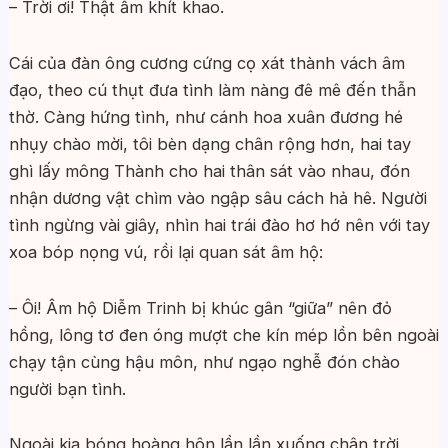
– Trời ơi! Thật ấm khít khao.
Cái của đàn ông cương cứng cọ xát thành vách âm
đạo, theo cú thụt đưa tình làm nàng đê mê đến thẫn
thờ. Càng hứng tình, như cánh hoa xuân đương hé
nhụy chào mời, tôi bèn dạng chân rộng hơn, hai tay
ghì lấy mông Thành cho hai thân sát vào nhau, đón
nhận dương vật chìm vào ngập sâu cách hả hê. Người
tình ngừng vài giây, nhìn hai trái đào hơ hớ nên với tay
xoa bóp nọng vú, rồi lại quan sát âm hộ:
– Ôi! Âm hộ Diễm Trinh bị khúc gân “giữa” nên đỏ
hồng, lông tơ đen óng mượt che kín mép lồn bên ngoài
chạy tận cùng hậu môn, như ngạo nghễ đón chào
người bạn tình.
Ngoài kia bóng hoàng hôn lần lần xuống chân trời,