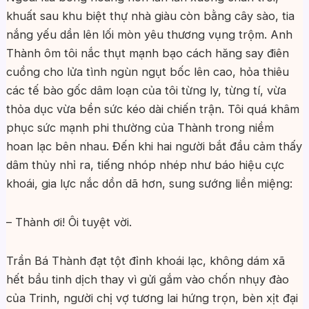
khuất sau khu biệt thự nhà giàu còn bằng cây sào, tia
nắng yếu dần lên lối mòn yêu thương vụng trộm. Anh
Thành ôm tôi nắc thụt mạnh bạo cách hăng say điên
cuồng cho lửa tình ngùn ngụt bốc lên cao, hỏa thiêu
các tế bào gốc dâm loạn của tôi từng ly, từng tí, vừa
thỏa dục vừa bền sức kéo dài chiến trận. Tôi quá khâm
phục sức mạnh phi thường của Thành trong niềm
hoan lạc bên nhau. Đến khi hai người bắt đầu cảm thấy
dâm thủy nhỉ ra, tiếng nhóp nhép như báo hiệu cực
khoái, gia lực nắc dồn dã hơn, sung sướng liền miệng:
– Thành ơi! Ôi tuyệt vời.
Trần Bá Thành đạt tột đỉnh khoái lạc, không dám xã
hết bầu tinh dịch thay vì gửi gắm vào chốn nhụy đào
của Trinh, người chị vợ tương lai hứng trọn, bèn xịt đại