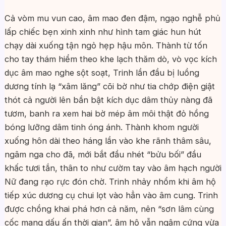
Cả vòm mu vun cao, âm mao đen đậm, ngạo nghễ phủ
lấp chiếc bẹn xinh xinh như hình tam giác hun hút
chạy dài xuống tận ngỏ hẹp hậu môn. Thành từ tốn
cho tay thám hiểm theo khe lạch thăm dò, vò vọc kích
dục âm mao nghe sột soạt, Trinh lần đầu bị luồng
dương tính lạ “xâm lăng” cõi bờ như tia chớp điện giật
thót cả người lên bần bật kích dục dâm thủy nàng đã
tươm, banh ra xem hai bờ mép âm môi thật đỏ hồng
bóng lưỡng dâm tinh óng ánh. Thành khom người
xuống hôn dài theo háng lần vào khe rãnh thâm sâu,
ngâm nga cho đã, mới bắt đầu nhét “bửu bối” đầu
khấc tươi tắn, thân to như cườm tay vào âm hạch người
Nữ đang rạo rực đón chờ. Trinh nhảy nhổm khi âm hộ
tiếp xúc dương cụ chui lọt vào hẳn vào âm cung. Trinh
được chồng khai phá hơn cả năm, nên “sơn lâm cùng
cốc mang dấu ấn thời gian”, âm hộ vẫn ngậm cứng vừa