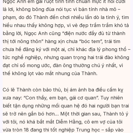
Ngọc Anh em gái ruột tính tình chuẩn mực ít nói cười
lả lơi, không bông đùa nói tục vì bản tính nhà mô –
phạm, do đó Thành đến chơi nhiều lần dò la tình ý, tìm
hiểu nhau thấy không hợp, vì vẻ đẹp trầm trầm khó tả
bằng lời, Ngọc Anh cũng “điện nước đầy đủ từ thành
thị tới nông thôn” hàng xịn chưa “bóc tem”, trái tim
chưa hề đăng ký với một ai, chỉ khác địa lý phong thổ –
tức nghề nghiệp, nhưng quan trọng hai trái đào không
đạt chỉ số mong ước, đàn ông thường chú ý nhất, vì
thế không lọt vào mắt nhung của Thành.
Có lẽ Thành còn bảo thủ, bị ám ảnh ba điều cấm kỵ
xưa nay: “Con thầy, em bạn, gái cơ quan”. Tuy nhiên
biết tận dụng những mối quan hệ đó hai người bạn trai
sẽ trở nên gắn bó hơn… Một thời gian sau, Thành tỏ ý
với tôi, nó khá bắt mắt Diễm Hằng, cô em vợ của tôi
vừa tròn 18 đang thi tốt nghiệp Trung học – sắp vào