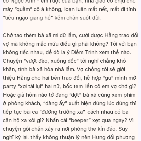
cô Ngọc Anh – em ruột của bạn, nhà giáo có chịu cho
mày “quằm” cô ả không, loạn luân mất nết, mất đi tính
“tiếu ngạo giang hồ” kềm chân suốt đời.
Chớ tao thèm bà xã mi dữ lắm, cưới được Hằng trao đổi
vợ mà không mắc mứu điều gì phải không? Tôi với bạn
không tiếc nhau, để dò la ý Diễm Trinh xem thể nào.
Chuyện “vượt đèo, xuống dốc” tôi nghĩ chẳng khó
khăn, tính bà xã hòa nhã lắm. Vợ chồng tôi sẽ giới
thiệu Hằng cho hai bên trao đổi, hễ hợp “gu” mình mở
party “xơi tái lụi” hai nữ, bốc tem liền cô em vợ chớ gì?
Hoặc giả hôm nào tớ đang “dợt” bà xã cùng xem phim
ở phòng khách, “đàng ấy” xuất hiện đúng lúc đúng thì
tiếp tục bài ca “đường trường xa”, cách nhau có ba
căn hộ xa xôi gì? Nhấn cái “beeper” xẹt qua ngay? Vì
chuyện gối chăn xảy ra nơi phòng the kín đáo. Suy
nghĩ kỷ lại, thấy không thuận lý nên Hưng đổi phương