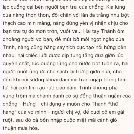
lạc cuồng dại bên người bạn trai của chồng. Kìa lưng
của nàng thon thon, đôi chân với làn da trắng như bột
thạch cao mịn màng, nàng đứng yên vị nhận chịu cho
bạn trai tự do mơn trớn, vuốt ve… Hai tay Thành ôm
choàng người vợ bạn, để mút bờ môi ngọt ngào của
Trinh, nàng cũng hăng say tích cực tạo nổi hứng bên
nhau, hai chiếc lưỡi được dịp tung tăng đùa giỡn lúc
quyện chặt, lúc buông lững cho nước bọt tuôn ra, hai
người nuốt ừng ực cho sạch lại trửng giỡn nữa, cho
đến khi nổi sướng khoái đam mê tràn ngập trong tâm
tư, hai con tim rạo rực giao dâm. Trinh không phải
vụng trộm mà chánh danh có sự đồng thuận ngầm của
chồng – Hưng – chỉ dụng ý muốn cho Thành “thử
hàng” của vợ mình – người chị vợ, để cưới cô em gái
ruột, sau đó cả bốn nhập cuộc miệt mài cảnh gió
thuận mưa hòa.