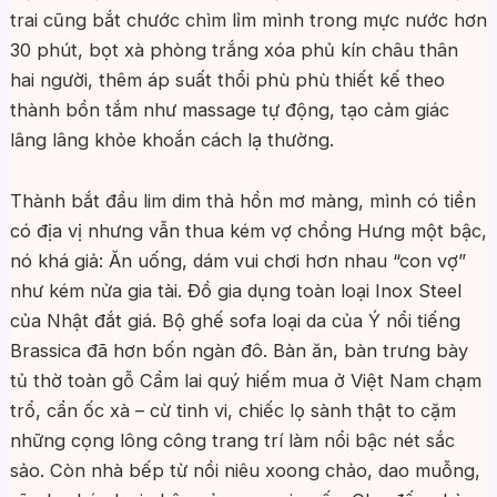
trai cũng bắt chước chìm lỉm mình trong mực nước hơn
30 phút, bọt xà phòng trắng xóa phủ kín châu thân
hai người, thêm áp suất thổi phù phù thiết kế theo
thành bồn tắm như massage tự động, tạo cảm giác
lâng lâng khỏe khoắn cách lạ thường.
Thành bắt đầu lim dim thả hồn mơ màng, mình có tiền
có địa vị nhưng vẫn thua kém vợ chồng Hưng một bậc,
nó khá giả: Ăn uống, dám vui chơi hơn nhau “con vợ”
như kém nửa gia tài. Đồ gia dụng toàn loại Inox Steel
của Nhật đắt giá. Bộ ghế sofa loại da của Ý nổi tiếng
Brassica đã hơn bốn ngàn đô. Bàn ăn, bàn trưng bày
tủ thờ toàn gỗ Cẩm lai quý hiếm mua ở Việt Nam chạm
trổ, cẩn ốc xà – cừ tinh vi, chiếc lọ sành thật to cặm
những cọng lông công trang trí làm nổi bậc nét sắc
sảo. Còn nhà bếp từ nồi niêu xoong chảo, dao muỗng,