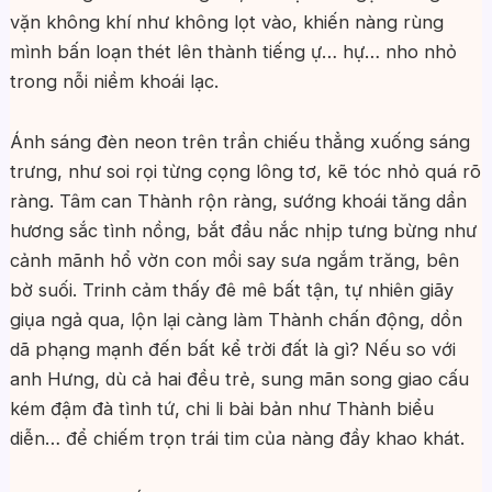
vặn không khí như không lọt vào, khiến nàng rùng
mình bấn loạn thét lên thành tiếng ự… hự… nho nhỏ
trong nỗi niềm khoái lạc.
Ánh sáng đèn neon trên trần chiếu thẳng xuống sáng
trưng, như soi rọi từng cọng lông tơ, kẽ tóc nhỏ quá rõ
ràng. Tâm can Thành rộn ràng, sướng khoái tăng dần
hương sắc tình nồng, bắt đầu nắc nhịp tưng bừng như
cảnh mãnh hổ vờn con mồi say sưa ngắm trăng, bên
bờ suối. Trinh cảm thấy đê mê bất tận, tự nhiên giãy
giụa ngả qua, lộn lại càng làm Thành chấn động, dồn
dã phạng mạnh đến bất kể trời đất là gì? Nếu so với
anh Hưng, dù cả hai đều trẻ, sung mãn song giao cấu
kém đậm đà tình tứ, chi li bài bản như Thành biểu
diễn… để chiếm trọn trái tim của nàng đầy khao khát.