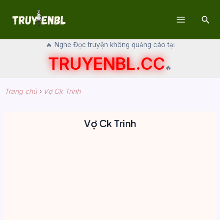
Skip
Sear
to
Main
content
🔥 Nghe Đọc truyện không quảng cáo tại
Menu
TRUYENBL.CC
🔥
Trang chủ
›
Vợ Ck Trinh
Vợ Ck Trinh