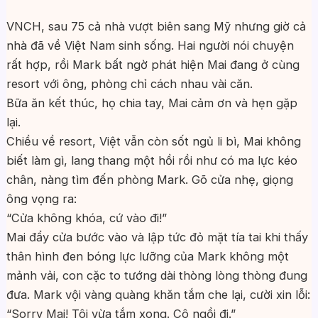
VNCH, sau 75 cả nhà vượt biên sang Mỹ nhưng giờ cả
nhà đã về Việt Nam sinh sống. Hai người nói chuyện
rất hợp, rồi Mark bất ngờ phát hiện Mai đang ở cùng
resort với ông, phòng chỉ cách nhau vài căn.
Bữa ăn kết thúc, họ chia tay, Mai cảm ơn và hẹn gặp
lại.
Chiều về resort, Việt vẫn còn sốt ngủ li bì, Mai không
biết làm gì, lang thang một hồi rồi như có ma lực kéo
chân, nàng tìm đến phòng Mark. Gõ cửa nhẹ, giọng
ông vọng ra:
“Cửa không khóa, cứ vào đi!”
Mai đẩy cửa bước vào và lập tức đỏ mặt tía tai khi thấy
thân hình đen bóng lực lưỡng của Mark không một
mảnh vải, con cặc to tướng dài thòng lòng thòng đung
đưa. Mark vội vàng quàng khăn tắm che lại, cười xin lỗi:
“Sorry Mai! Tôi vừa tắm xong. Cô ngồi đi.”