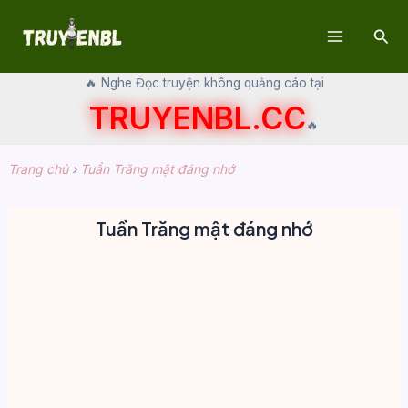
Skip
Sear
to
Main
content
🔥 Nghe Đọc truyện không quảng cáo tại
Menu
TRUYENBL.CC
🔥
Trang chủ
›
Tuần Trăng mật đáng nhớ
Tuần Trăng mật đáng nhớ