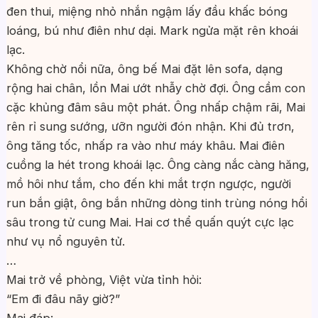
đen thui, miệng nhỏ nhắn ngậm lấy đầu khấc bóng
loáng, bú như điên như dại. Mark ngửa mặt rên khoái
lạc.
Không chờ nổi nữa, ông bế Mai đặt lên sofa, dạng
rộng hai chân, lồn Mai ướt nhẫy chờ đợi. Ông cầm con
cặc khủng đâm sâu một phát. Ông nhấp chậm rãi, Mai
rên rỉ sung sướng, ưỡn người đón nhận. Khi đủ trơn,
ông tăng tốc, nhấp ra vào như máy khâu. Mai điên
cuồng la hét trong khoái lạc. Ông càng nắc càng hăng,
mồ hôi như tắm, cho đến khi mắt trợn ngược, người
run bắn giật, ông bắn những dòng tinh trùng nóng hổi
sâu trong tử cung Mai. Hai cơ thể quấn quýt cực lạc
như vụ nổ nguyên tử.
…
Mai trở về phòng, Việt vừa tỉnh hỏi:
“Em đi đâu nãy giờ?”