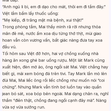
Mai đáp:
“Anh ngủ li bì, em đi dạo cho mát, thôi em đi tắm đây.”
Việt lẩm bẩm lấy thuốc uống:
“Mẹ kiếp, đi trăng mật mà bệnh, xui thật!”
Trong phòng tắm, Mai thấy mình rã rời nhưng thỏa
mãn đê mê, nước ấm xoa dịu từng thớ thịt, mùi giao
hoan vẫn còn vương vấn, bất giác nàng đưa tay xoa
đầu vú.
Tối hôm sau Việt đỡ hơn, hai vợ chồng xuống nhà
hàng ăn xong ghé bar uống rượu. Một lát Mark cũng
xuất hiện, đèn mờ ảo, ông ngồi sát Mai. Việt chẳng hay
biết gì, mải xem bóng đá trên tivi. Tay Mark lần mò lên
đùi Mai, Mai liếc ông rồi liếc chồng như muốn nói “coi
chừng”. Nhưng Mark vẫn tỉnh bơ luồn tay vào quần
jean bó sát, xoa bóp bên ngoài. Mai dạng chân ra, nghĩ
thầm “điên thật, chồng đang ngồi cạnh đây mà”. Nàng
vừa sợ vừa sướng run.