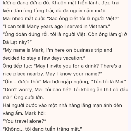
lưỡng đang đứng đó. Khuôn mặt hiền lành, đẹp trai
kiểu đàn ông từng trải, dù đã ngoài năm mươi.
Mai nheo mắt cười: “Sao ông biết tôi là người Việt?”
“I can tell! Many years ago I served in Vietnam.”
“Ông đoán đúng rồi, tôi là người Việt. Còn ông làm gì ở
Đà Lạt này?”
“My name is Mark, I’m here on business trip and
decided to stay a few days vacation.”
Ông tiếp tục: “May I invite you for a drink? There’s a
nice place nearby. May I know your name?”
“Ừm… được thôi” Mai hơi ngập ngừng, “Tên tôi là Mai.”
“Don’t worry, Mai, tôi bao hết! Tôi không ăn thịt cô đâu
mà!” Ông cười lớn.
Hai người bước vào một nhà hàng lãng mạn ánh đèn
vàng ấm. Mark hỏi:
“You travel alone?”
“Không… tôi đang tuần trăng mật.”