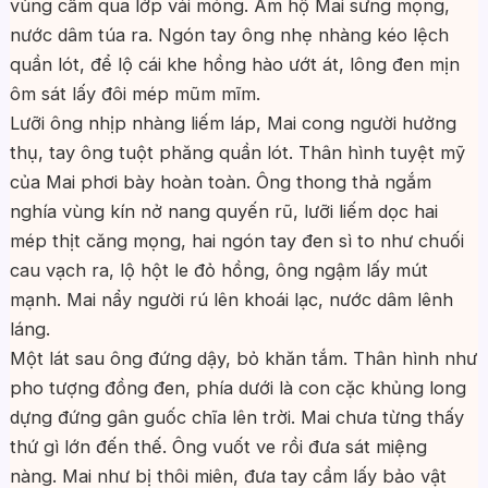
vùng cấm qua lớp vải mỏng. Âm hộ Mai sưng mọng,
nước dâm túa ra. Ngón tay ông nhẹ nhàng kéo lệch
quần lót, để lộ cái khe hồng hào ướt át, lông đen mịn
ôm sát lấy đôi mép mũm mĩm.
Lưỡi ông nhịp nhàng liếm láp, Mai cong người hưởng
thụ, tay ông tuột phăng quần lót. Thân hình tuyệt mỹ
của Mai phơi bày hoàn toàn. Ông thong thả ngắm
nghía vùng kín nở nang quyến rũ, lưỡi liếm dọc hai
mép thịt căng mọng, hai ngón tay đen sì to như chuối
cau vạch ra, lộ hột le đỏ hồng, ông ngậm lấy mút
mạnh. Mai nẩy người rú lên khoái lạc, nước dâm lênh
láng.
Một lát sau ông đứng dậy, bỏ khăn tắm. Thân hình như
pho tượng đồng đen, phía dưới là con cặc khủng long
dựng đứng gân guốc chĩa lên trời. Mai chưa từng thấy
thứ gì lớn đến thế. Ông vuốt ve rồi đưa sát miệng
nàng. Mai như bị thôi miên, đưa tay cầm lấy bảo vật