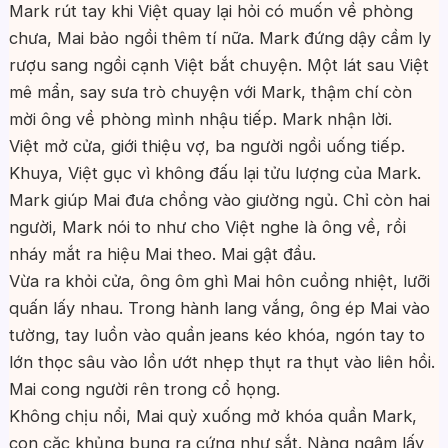
Mark rút tay khi Việt quay lại hỏi có muốn về phòng
chưa, Mai bảo ngồi thêm tí nữa. Mark đứng dậy cầm ly
rượu sang ngồi cạnh Việt bắt chuyện. Một lát sau Việt
mê mẩn, say sưa trò chuyện với Mark, thậm chí còn
mời ông về phòng mình nhậu tiếp. Mark nhận lời.
Việt mở cửa, giới thiệu vợ, ba người ngồi uống tiếp.
Khuya, Việt gục vì không đấu lại tửu lượng của Mark.
Mark giúp Mai đưa chồng vào giường ngủ. Chỉ còn hai
người, Mark nói to như cho Việt nghe là ông về, rồi
nháy mắt ra hiệu Mai theo. Mai gật đầu.
Vừa ra khỏi cửa, ông ôm ghì Mai hôn cuồng nhiệt, lưỡi
quấn lấy nhau. Trong hành lang vắng, ông ép Mai vào
tường, tay luồn vào quần jeans kéo khóa, ngón tay to
lớn thọc sâu vào lồn ướt nhẹp thụt ra thụt vào liên hồi.
Mai cong người rên trong cổ họng.
Không chịu nổi, Mai quỳ xuống mở khóa quần Mark,
con cặc khủng bung ra cứng như sắt. Nàng ngậm lấy