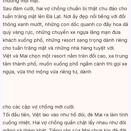
thường mọi mặt.
Sau đám cưới, hai vợ chồng chuẩn bị thật chu đáo cho
tuần trăng mật lên Đà Lạt. Nơi ấy đẹp nổi tiếng với đồi
thông xanh mướt, những con dốc quanh co đầy hoa dã
quỳ vàng rực, những chuyến xe ngựa lãng mạn đưa
khách xuống phố, những resort sang trọng dành riêng
cho tuần trăng mật và những nhà hàng tuyệt vời.
Việt và Mai chọn một resort nằm trên đồi cao, xa trung
tâm thành phố, muốn xuống phố ngắm cảnh thì gọi xe
ngựa, vừa thơ mộng vừa riêng tư, dành
cho các cặp vợ chồng mới cưới.
Tối đầu tiên, Việt lao vào như hổ đói, đè Mai ra làm tình
cuồng nhiệt. Hai vợ chồng quấn chặt lấy nhau như đôi
mãng xà thèm khát. Tiếng rên của Mai chưa kịp đã đời