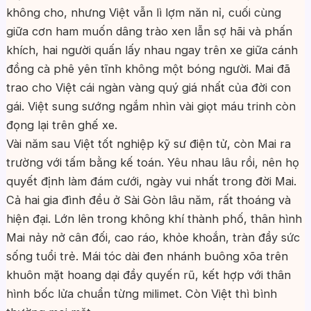
không cho, nhưng Việt vẫn lì lợm năn nỉ, cuối cùng
giữa cơn ham muốn dâng trào xen lẫn sợ hãi và phấn
khích, hai người quấn lấy nhau ngay trên xe giữa cánh
đồng cà phê yên tĩnh không một bóng người. Mai đã
trao cho Việt cái ngàn vàng quý giá nhất của đời con
gái. Việt sung sướng ngắm nhìn vài giọt máu trinh còn
đọng lại trên ghế xe.
Vài năm sau Việt tốt nghiệp kỹ sư điện tử, còn Mai ra
trường với tấm bằng kế toán. Yêu nhau lâu rồi, nên họ
quyết định làm đám cưới, ngày vui nhất trong đời Mai.
Cả hai gia đình đều ở Sài Gòn lâu năm, rất thoáng và
hiện đại. Lớn lên trong không khí thành phố, thân hình
Mai nảy nở cân đối, cao ráo, khỏe khoắn, tràn đầy sức
sống tuổi trẻ. Mái tóc dài đen nhánh buông xõa trên
khuôn mặt hoang dại đầy quyến rũ, kết hợp với thân
hình bốc lửa chuẩn từng milimet. Còn Việt thì bình