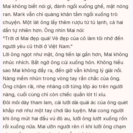
Mai không biết nói gì, đành ngồi xuống ghế, mặt nóng
ran. Mark vẫn chỉ quàng khăn tắm ngồi xuống trò
chuyện. Một lát ông lấy thêm rượu từ tủ lạnh, cả hai
dần tự nhiên hơn. Ông nhìn Mai nói:
“Trời ơi Mai đẹp quá! Vẻ đẹp của cô làm tôi nhớ đến
người yêu cũ thời ở Việt Nam.”
Lời ông ngọt như mật, ông tiến lại gần hơn, Mai không
nhúc nhích. Bất ngờ ông cúi xuống hôn. Không hiểu
sao Mai không đẩy ra, đến giờ vẫn không lý giải nổi.
Nàng mềm nhũn trong vòng tay rắn chắc của ông.
Ông chậm rãi, nhẹ nhàng cởi từng lớp áo trên người
nàng, cuối cùng chỉ còn chiếc quần lót tí xíu.
Đôi môi dày tham lam, cái lưỡi dài quái ác của ông quét
khắp nơi như một tay chơi lão luyện. Mai cong người
khi ông mút hai đầu vú đỏ au, lưỡi ông lướt xuống rốn
rồi xuống nữa. Mai ưỡn người rên rỉ khi lưỡi ông chạm