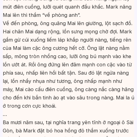
mút điên cuồng, lưỡi quét quanh đầu khấc. Mark nâng
Mai lên thì thầm “về phòng anh”.
Về đến phòng, ông quăng Mai lên giường, lột sạch đồ.
Hai chân Mai dạng rộng, lồn sưng mọng chờ đợi. Mark
gầm gừ cúi xuống liếm láp khắp người nàng, tiếng rên
của Mai làm cặc ông cương hết cỡ. Ông lật nàng nằm
sấp, mông tròn nhổng cao, lưỡi ông bú mạnh vào khe
lồn ướt át. Rồi ông đứng lên đâm mạnh con cặc vào từ
phía sau, nhấp liên hồi bất tận. Sau đó lật ngửa nàng
lại, lồn nhầy nhụa như tương, ông nhấp mạnh như
máy, Mai cào cấu điên cuồng, ông càng nắc càng hăng
cho đến khi bắn tinh ào ạt vào sâu trong nàng. Mai la ú
ớ trong cơn cực khoái.
…
Ba mươi năm sau, tại nghĩa trang yên tĩnh ở ngoại ô Sài
Gòn, bà Mark đặt bó hoa hồng đỏ thắm xuống trước