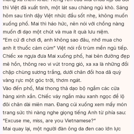
thì Việt đã xuất tinh, một lát sau chàng ngủ khò. Sáng
hôm sau tỉnh dậy Việt nhức đầu sốt nhẹ, không muốn
xuống phố. Mai thì háo hức, nên nói với chồng nàng
muốn đi dạo một chút và mua ít quà lưu niệm.
“Em cứ đi chơi đi, anh không sao đâu, nhớ mua cho
anh ít thuốc cảm cúm” Việt nói rồi trùm mền ngủ tiếp.
Chiếc xe ngựa đưa Mai xuống phố, hai bên đường đẹp
mê hồn, thông reo vi vút trong gió, xa xa là những đồi
chập chùng sương trắng, dưới chân đồi hoa dã quỳ
vàng rực một góc trời, thơm ngát.
Vào đến phố, Mai thong thả dạo bộ ngắm các cửa
hàng xinh xắn. Chiếc váy ngắn màu xanh ngọc để lộ
đôi chân dài miên man. Đang cúi xuống xem mấy món
trang sức thì nàng nghe giọng tiếng Anh từ phía sau:
“Excuse me, miss, are you Vietnamese?”
Mai quay lại, một người đàn ông da đen cao lớn lực