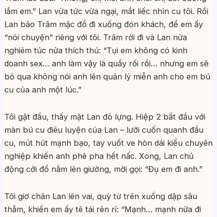
lắm em.” Lan vừa tức vừa ngại, mắt liếc nhìn cu tôi. Rồi
Lan bảo Trâm mặc đồ đi xuống đón khách, để em ấy
“nói chuyện” riêng với tôi. Trâm rời đi và Lan nửa
nghiêm túc nửa thích thú: “Tụi em không có kinh
doanh sex… anh làm vậy là quấy rối rồi… nhưng em sẽ
bỏ qua không nói anh lên quản lý miễn anh cho em bú
cu của anh một lúc.”
Tôi gật đầu, thấy mặt Lan đỏ lựng. Hiệp 2 bắt đầu với
màn bú cu điêu luyện của Lan – lưỡi cuốn quanh đầu
cu, mút hút mạnh bạo, tay vuốt ve hòn dái kiểu chuyên
nghiệp khiến anh phê pha hết nấc. Xong, Lan chủ
động cởi đồ nằm lên giường, mời gọi: “Đụ em đi anh.”
Tôi giơ chân Lan lên vai, quỳ từ trên xuống dập sâu
thẳm, khiến em ấy tê tái rên rỉ: “Mạnh… mạnh nữa đi