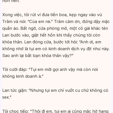
hổn hển.
Xong việc, tôi rút ví đưa tiền boa, kẹp ngay vào vú
Trâm và nói: “Của em nè.” Trâm cảm ơn, đứng dậy mặc
quần áo. Bất ngờ, cửa phòng mở, một cô gái khác tên
Lan bước vào, giật hết hồn khi thấy chúng tôi còn
khỏa thân. Lan đóng cửa, bước tới hỏi: “Anh ơi, em
không nhớ là tụi em có kinh doanh dịch vụ địt như này.
Sao anh lại bắt bạn khỏa thân vậy?”
Tôi cười đáp: “Tụi em mời gọi anh vậy mà còn nói
không kinh doanh à.”
Lan tức giận: “Nhưng tụi em chỉ vuốt cu chứ không có
sex.”
Tôi chọc tiếp: “Thôi đi em, tụi em ai cũng mặc hở hang