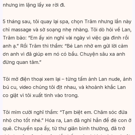
nhưng im lặng lấy xe rời đi.
5 tháng sau, tôi quay lại spa, chọn Trâm nhưng lần này
chỉ massage và sờ soạng nhẹ nhàng. Tôi dò hỏi về Lan,
Trâm bảo: “Em ấy xin nghỉ vài ngày vì việc gia đình rồi
anh ạ.” Rồi Trâm thì thầm: “Bé Lan nhờ em gửi lời cảm
ơn anh vì đã giúp em nó có bầu. Chuyện sâu xa anh
đừng quan tâm.”
Tôi mở điện thoại xem lại – từng tấm ảnh Lan nude, ảnh
bú cu, video chúng tôi địt nhau, và khoảnh khắc Lan
co giật vì tôi xuất tinh vào trong.
Tôi mỉm cười nghĩ thầm: “Tạm biệt em. Chăm sóc đứa
nhỏ cho tốt nhé.” Hóa ra, Lan đã nghỉ hẳn để đẻ con ở
quê. Chuyến spa ấy, từ thư giãn bình thường, đã trở