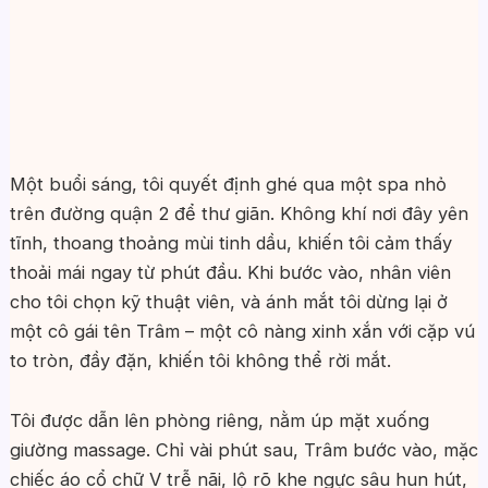
Một buổi sáng, tôi quyết định ghé qua một spa nhỏ
trên đường quận 2 để thư giãn. Không khí nơi đây yên
tĩnh, thoang thoảng mùi tinh dầu, khiến tôi cảm thấy
thoải mái ngay từ phút đầu. Khi bước vào, nhân viên
cho tôi chọn kỹ thuật viên, và ánh mắt tôi dừng lại ở
một cô gái tên Trâm – một cô nàng xinh xắn với cặp vú
to tròn, đầy đặn, khiến tôi không thể rời mắt.
Tôi được dẫn lên phòng riêng, nằm úp mặt xuống
giường massage. Chỉ vài phút sau, Trâm bước vào, mặc
chiếc áo cổ chữ V trễ nãi, lộ rõ khe ngực sâu hun hút,