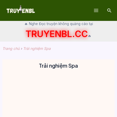
Skip
Sear
to
Main
content
🔥 Nghe Đọc truyện không quảng cáo tại
Menu
TRUYENBL.CC
🔥
Trang chủ
›
Trải nghiệm Spa
Trải nghiệm Spa