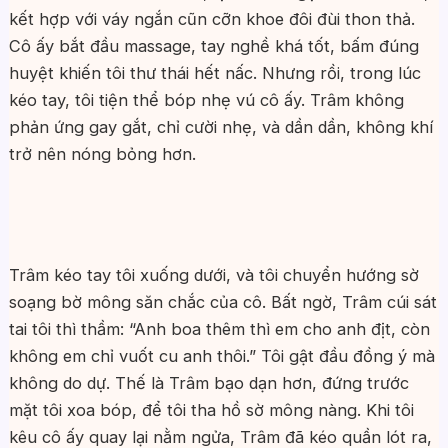
kết hợp với váy ngắn cũn cỡn khoe đôi đùi thon thả.
Cô ấy bắt đầu massage, tay nghề khá tốt, bấm đúng
huyệt khiến tôi thư thái hết nấc. Nhưng rồi, trong lúc
kéo tay, tôi tiện thể bóp nhẹ vú cô ấy. Trâm không
phản ứng gay gắt, chỉ cười nhẹ, và dần dần, không khí
trở nên nóng bỏng hơn.
Trâm kéo tay tôi xuống dưới, và tôi chuyển hướng sờ
soạng bờ mông săn chắc của cô. Bất ngờ, Trâm cúi sát
tai tôi thì thầm: “Anh boa thêm thì em cho anh địt, còn
không em chỉ vuốt cu anh thôi.” Tôi gật đầu đồng ý mà
không do dự. Thế là Trâm bạo dạn hơn, đứng trước
mặt tôi xoa bóp, để tôi tha hồ sờ mông nàng. Khi tôi
kêu cô ấy quay lại nằm ngửa, Trâm đã kéo quần lót ra,