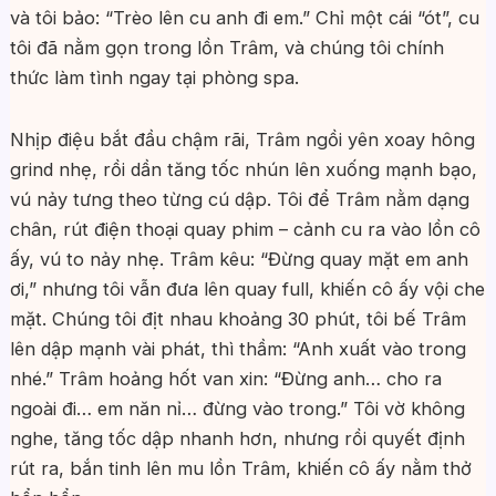
và tôi bảo: “Trèo lên cu anh đi em.” Chỉ một cái “ót”, cu
tôi đã nằm gọn trong lồn Trâm, và chúng tôi chính
thức làm tình ngay tại phòng spa.
Nhịp điệu bắt đầu chậm rãi, Trâm ngồi yên xoay hông
grind nhẹ, rồi dần tăng tốc nhún lên xuống mạnh bạo,
vú nảy tưng theo từng cú dập. Tôi để Trâm nằm dạng
chân, rút điện thoại quay phim – cảnh cu ra vào lồn cô
ấy, vú to nảy nhẹ. Trâm kêu: “Đừng quay mặt em anh
ơi,” nhưng tôi vẫn đưa lên quay full, khiến cô ấy vội che
mặt. Chúng tôi địt nhau khoảng 30 phút, tôi bế Trâm
lên dập mạnh vài phát, thì thầm: “Anh xuất vào trong
nhé.” Trâm hoảng hốt van xin: “Đừng anh… cho ra
ngoài đi… em năn nỉ… đừng vào trong.” Tôi vờ không
nghe, tăng tốc dập nhanh hơn, nhưng rồi quyết định
rút ra, bắn tinh lên mu lồn Trâm, khiến cô ấy nằm thở