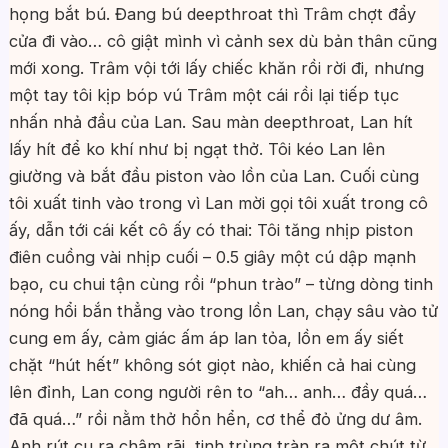
họng bắt bú. Đang bú deepthroat thì Trâm chợt đẩy
cửa đi vào… cô giật mình vì cảnh sex dù bản thân cũng
mới xong. Trâm vội tới lấy chiếc khăn rồi rời đi, nhưng
một tay tôi kịp bóp vú Trâm một cái rồi lại tiếp tục
nhấn nhả đầu của Lan. Sau màn deepthroat, Lan hít
lấy hít để ko khí như bị ngạt thở. Tôi kéo Lan lên
giường và bắt đầu piston vào lồn của Lan. Cuối cùng
tôi xuất tinh vào trong vì Lan mời gọi tôi xuất trong cô
ấy, dẫn tới cái kết cô ấy có thai: Tôi tăng nhịp piston
điên cuồng vài nhịp cuối – 0.5 giây một cú dập mạnh
bạo, cu chui tận cùng rồi “phun trào” – từng dòng tinh
nóng hổi bắn thẳng vào trong lồn Lan, chạy sâu vào tử
cung em ấy, cảm giác ấm áp lan tỏa, lồn em ấy siết
chặt “hút hết” không sót giọt nào, khiến cả hai cùng
lên đỉnh, Lan cong người rên to “ah… anh… đầy quá…
đã quá…” rồi nằm thở hổn hển, cơ thể đỏ ửng dư âm.
Anh rút cu ra chậm rãi, tinh trùng tràn ra một chút từ