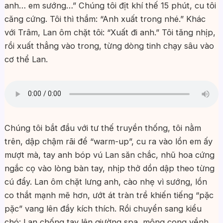
anh… em sướng…” Chúng tôi địt khí thế 15 phút, cu tôi
căng cứng. Tôi thì thầm: “Anh xuất trong nhé.” Khác
với Trâm, Lan ôm chặt tôi: “Xuất đi anh.” Tôi tăng nhịp,
rồi xuất thẳng vào trong, từng dòng tinh chạy sâu vào
cơ thể Lan.
Chúng tôi bắt đầu với tư thế truyền thống, tôi nằm
trên, dập chậm rãi để “warm-up”, cu ra vào lồn em ấy
mượt mà, tay anh bóp vú Lan săn chắc, nhũ hoa cứng
ngắc cọ vào lòng bàn tay, nhịp thở dồn dập theo từng
cú đẩy. Lan ôm chặt lưng anh, cào nhẹ vì sướng, lồn
co thắt mạnh mẽ hơn, ướt át tràn trề khiến tiếng “pặc
pặc” vang lên đầy kích thích. Rồi chuyển sang kiểu
chó: Lan chống tay lên giường spa, mông cong vểnh