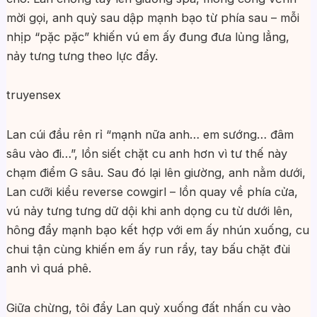
mời gọi, anh quỳ sau dập mạnh bạo từ phía sau – mỗi
nhịp “pặc pặc” khiến vú em ấy đung đưa lủng lẳng,
nảy tưng tưng theo lực đẩy.
truyensex
Lan cúi đầu rên rỉ “mạnh nữa anh… em sướng… đâm
sâu vào đi…”, lồn siết chặt cu anh hơn vì tư thế này
chạm điểm G sâu. Sau đó lại lên giường, anh nằm dưới,
Lan cưỡi kiểu reverse cowgirl – lồn quay về phía cửa,
vú nảy tưng tưng dữ dội khi anh dọng cu từ dưới lên,
hông đẩy mạnh bạo kết hợp với em ấy nhún xuống, cu
chui tận cùng khiến em ấy run rẩy, tay bấu chặt đùi
anh vì quá phê.
Giữa chừng, tôi đẩy Lan quỳ xuống đất nhấn cu vào