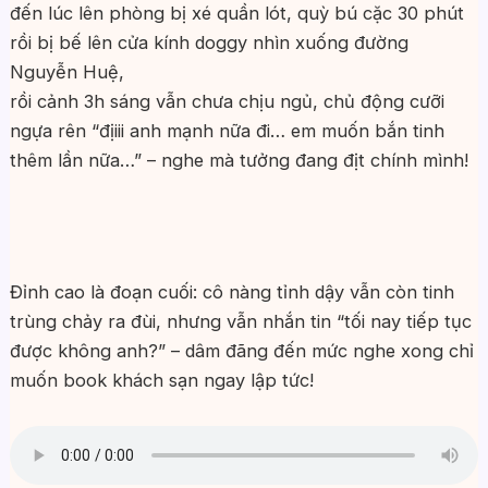
đến lúc lên phòng bị xé quần lót, quỳ bú cặc 30 phút
rồi bị bế lên cửa kính doggy nhìn xuống đường
Nguyễn Huệ,
rồi cảnh 3h sáng vẫn chưa chịu ngủ, chủ động cưỡi
ngựa rên “địiii anh mạnh nữa đi… em muốn bắn tinh
thêm lần nữa…” – nghe mà tưởng đang địt chính mình!
Đỉnh cao là đoạn cuối: cô nàng tỉnh dậy vẫn còn tinh
trùng chảy ra đùi, nhưng vẫn nhắn tin “tối nay tiếp tục
được không anh?” – dâm đãng đến mức nghe xong chỉ
muốn book khách sạn ngay lập tức!