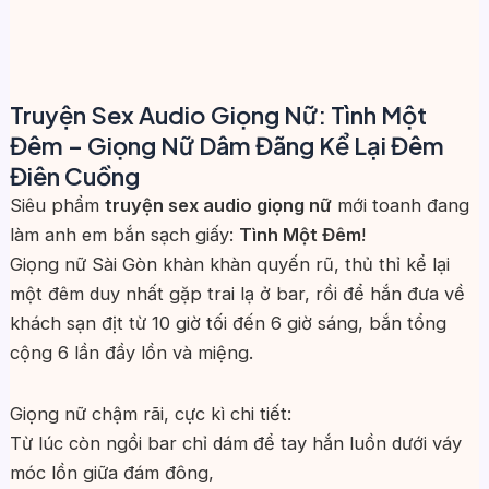
Truyện Sex Audio Giọng Nữ: Tình Một
Đêm – Giọng Nữ Dâm Đãng Kể Lại Đêm
Điên Cuồng
Siêu phẩm
truyện sex audio giọng nữ
mới toanh đang
làm anh em bắn sạch giấy:
Tình Một Đêm
!
Giọng nữ Sài Gòn khàn khàn quyến rũ, thủ thỉ kể lại
một đêm duy nhất gặp trai lạ ở bar, rồi để hắn đưa về
khách sạn địt từ 10 giờ tối đến 6 giờ sáng, bắn tổng
cộng 6 lần đầy lồn và miệng.
Giọng nữ chậm rãi, cực kì chi tiết:
Từ lúc còn ngồi bar chỉ dám để tay hắn luồn dưới váy
móc lồn giữa đám đông,