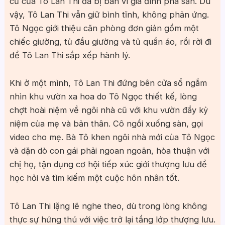
cũ của Tô Lan Thi đã bị bán vì gia đình phá sản. Dù
vậy, Tô Lan Thi vẫn giữ bình tĩnh, không phản ứng.
Tô Ngọc giới thiệu căn phòng đơn giản gồm một
chiếc giường, tủ đầu giường và tủ quần áo, rồi rời đi
để Tô Lan Thi sắp xếp hành lý.
Khi ở một mình, Tô Lan Thi đứng bên cửa sổ ngắm
nhìn khu vườn xa hoa do Tô Ngọc thiết kế, lòng
chợt hoài niệm về ngôi nhà cũ với khu vườn đầy kỷ
niệm của mẹ và bản thân. Cô ngồi xuống sàn, gọi
video cho mẹ. Bà Tô khen ngôi nhà mới của Tô Ngọc
và dặn dò con gái phải ngoan ngoãn, hòa thuận với
chị họ, tận dụng cơ hội tiếp xúc giới thượng lưu để
học hỏi và tìm kiếm một cuộc hôn nhân tốt.
Tô Lan Thi lặng lẽ nghe theo, dù trong lòng không
thực sự hứng thú với việc trở lại tầng lớp thượng lưu.