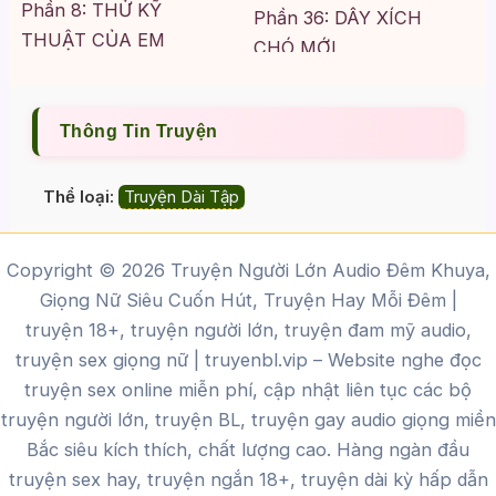
Phần 8: THỬ KỸ
Phần 36: DÂY XÍCH
THUẬT CỦA EM
CHÓ MỚI
Phần 9: BỊ QUẤT ĐẾN
Phần 37: DẮT CHÓ ĐI
XUẤT TINH
DẠO
Thông Tin Truyện
Phần 10: EM ƯỚT RỒI
Phần 38: ĐÁI VÀO BÊN
TRONG
Phần 11: SỜ LỒN
Thể loại:
Truyện Dài Tập
Phần 39: SỰ THẬT
Phần 12: XOA LỒN
Copyright © 2026 Truyện Người Lớn Audio Đêm Khuya,
Phần 40: BẠN TRAI
Phần 13: ANH RỂ, ANH
Giọng Nữ Siêu Cuốn Hút, Truyện Hay Mỗi Đêm |
HẾT SỨC RỒI À?
Phần 41: ANH THÍCH
truyện 18+, truyện người lớn, truyện đam mỹ audio,
EM
Phần 14: LÊN ĐỈNH
truyện sex giọng nữ |
truyenbl.vip
– Website nghe đọc
Phần 42: LÀM HÀI
Phần 15: BÍ MẬT
truyện sex online miễn phí, cập nhật liên tục các bộ
LÒNG EM
truyện người lớn, truyện BL, truyện gay audio giọng miền
Phần 16: Nghịch NÚM
Bắc siêu kích thích, chất lượng cao.
Hàng ngàn đầu
Phần 43: CHỈ LÀ CHƠI
VÚ
truyện sex hay, truyện ngắn 18+, truyện dài kỳ hấp dẫn
ĐÙA MÀ THÔI