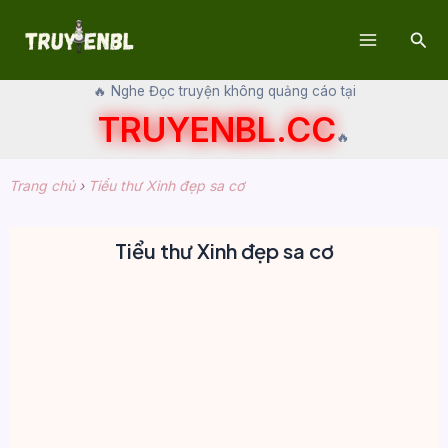
Skip
Sear
to
Main
content
🔥 Nghe Đọc truyện không quảng cáo tại
Menu
TRUYENBL.CC
🔥
Trang chủ
›
Tiểu thư Xinh đẹp sa cơ
Tiểu thư Xinh đẹp sa cơ