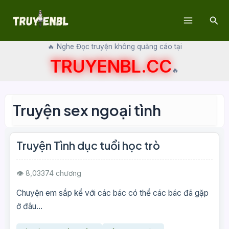
Skip
Sear
to
Main
content
🔥 Nghe Đọc truyện không quảng cáo tại
Menu
TRUYENBL.CC
🔥
Truyện sex ngoại tình
Truyện Tình dục tuổi học trò
👁 8,033
74 chương
Chuyện em sắp kể với các bác có thể các bác đã gặp
ở đâu...