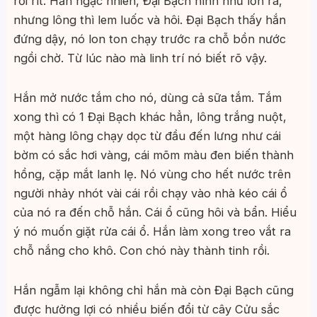
rối rít. Hắn ngạc nhiên, Đại Bạch hình như lớn ra,
nhưng lông thì lem luốc và hôi. Đại Bạch thấy hắn
đứng dậy, nó lon ton chạy trước ra chỗ bồn nước
ngồi chờ. Từ lúc nào mà linh trí nó biết rõ vậy.
Hắn mở nước tắm cho nó, dùng cả sữa tắm. Tắm
xong thì có 1 Đại Bạch khác hẳn, lông trắng nuột,
một hàng lông chạy dọc từ đầu đến lưng như cái
bờm có sắc hơi vàng, cái mõm màu đen biến thành
hồng, cặp mắt lanh lẹ. Nó vùng cho hết nước trên
người nhảy nhót vài cái rồi chạy vào nhà kéo cái ổ
của nó ra đến chỗ hắn. Cái ổ cũng hôi và bẩn. Hiểu
ý nó muốn giặt rửa cái ổ. Hắn làm xong treo vắt ra
chỗ nắng cho khô. Con chó này thành tinh rồi.
Hắn ngẫm lại không chỉ hắn mà còn Đại Bạch cũng
được hưởng lợi có nhiều biến đổi từ cây Cửu sắc