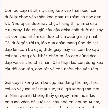
Con bò cạp rít sìt sit, càng kẹp vào thân kéo, cái
đuôi lại chọc vào thân kéo phụt ra thêm tia nọc đen
kịt. Nếu bị cái đuôi này chọc trúng thì phải đi cấp
cứu ngay. Lão ghì giữ cây gậy ghim chặt đuôi nó, tay
rút con dao, nhắm cái đuôi chém xuống mấy nhát.
Cái đuôi gần rời ra, lão đưa chân mang ủng đế sắt
đạp lên con bò cạp, di đế giày mấy cái con bò cạp
coi như xong đời. Nhấc chân ra lão còn dùng dao
đập vài cái cho chết hẳn. Cẩn thận lão còn dùng kéo
cắt đôi con rắn, con rết và con nhện cho yên tâm.
Giải quyết xong con bò cạp lão đứng thở một hồi,
chỉ có vậy mà thật mất sức, tuổi già không tha một
ai. Nhìn quanh không thấy gì nguy hiểm nữa, lão
nhìn lên vách đá. Một cái cây nhỏ chỉ chừng 40cm,