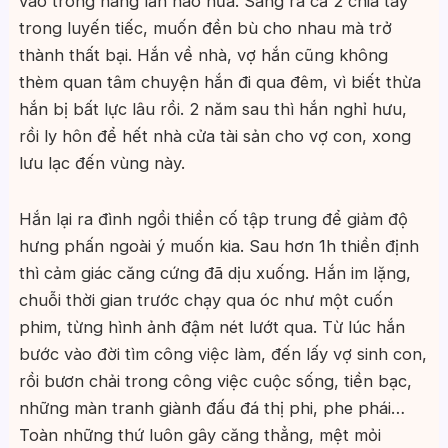
vào trong nàng lần nào nữa. Sáng ra cả 2 chia tay
trong luyến tiếc, muốn đền bù cho nhau mà trở
thành thất bại. Hắn về nhà, vợ hắn cũng không
thèm quan tâm chuyện hắn đi qua đêm, vì biết thừa
hắn bị bất lực lâu rồi. 2 năm sau thì hắn nghỉ hưu,
rồi ly hôn để hết nhà cửa tài sản cho vợ con, xong
lưu lạc đến vùng này.
Hắn lại ra đình ngồi thiền cố tập trung để giảm độ
hưng phấn ngoài ý muốn kia. Sau hơn 1h thiền định
thì cảm giác căng cứng đã dịu xuống. Hắn im lặng,
chuỗi thời gian trước chạy qua óc như một cuốn
phim, từng hình ảnh đậm nét lướt qua. Từ lúc hắn
bước vào đời tìm công việc làm, đến lấy vợ sinh con,
rồi bươn chải trong công việc cuộc sống, tiền bạc,
những màn tranh giành đấu đá thị phi, phe phái…
Toàn những thứ luôn gây căng thẳng, mệt mỏi