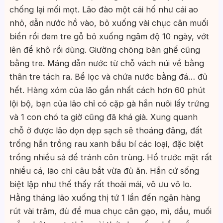
chống lại mối mọt. Lão đào một cái hố như cái ao
nhỏ, dẫn nước hồ vào, bỏ xuống vài chục cân muối
biển rồi đem tre gỗ bỏ xuống ngâm độ 10 ngày, vớt
lên để khô rồi dùng. Giường chõng bàn ghế cũng
bằng tre. Máng dẫn nước từ chỗ vách núi về bằng
thân tre tách ra. Bể lọc và chứa nước bằng đá… đủ
hết. Hàng xóm của lão gần nhất cách hơn 60 phút
lội bộ, bạn của lão chỉ có cặp gà hắn nuôi lấy trứng
và 1 con chó ta giờ cũng đã khá già. Xung quanh
chỗ ở được lão dọn dẹp sạch sẽ thoáng đãng, đất
trống hắn trồng rau xanh bầu bí các loại, đặc biệt
trồng nhiều sả để tránh côn trùng. Hồ trước mặt rất
nhiều cá, lão chỉ câu bắt vừa đủ ăn. Hắn cứ sống
biệt lập như thế thấy rất thoải mái, vô ưu vô lo.
Hằng tháng lão xuống thị tứ 1 lần đến ngân hàng
rút vài trăm, đủ để mua chục cân gạo, mì, dầu, muối