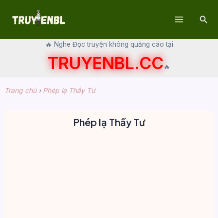
Skip
Sear
to
Main
content
🔥 Nghe Đọc truyện không quảng cáo tại
Menu
TRUYENBL.CC
🔥
Trang chủ
›
Phép lạ Thầy Tư
Phép lạ Thầy Tư