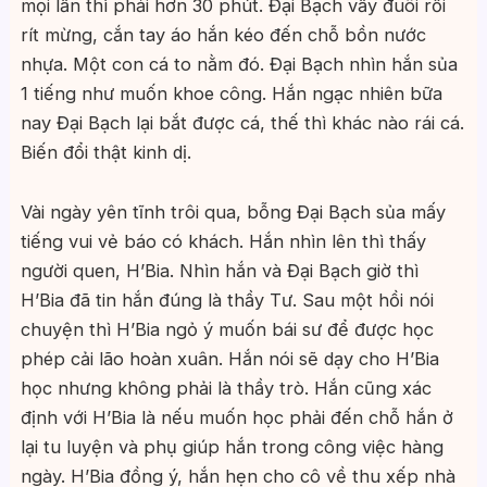
mọi lần thì phải hơn 30 phút. Đại Bạch vẫy đuôi rối
rít mừng, cắn tay áo hắn kéo đến chỗ bồn nước
nhựa. Một con cá to nằm đó. Đại Bạch nhìn hắn sủa
1 tiếng như muốn khoe công. Hắn ngạc nhiên bữa
nay Đại Bạch lại bắt được cá, thế thì khác nào rái cá.
Biến đổi thật kinh dị.
Vài ngày yên tĩnh trôi qua, bỗng Đại Bạch sủa mấy
tiếng vui vẻ báo có khách. Hắn nhìn lên thì thấy
người quen, H’Bia. Nhìn hắn và Đại Bạch giờ thì
H’Bia đã tin hắn đúng là thầy Tư. Sau một hồi nói
chuyện thì H’Bia ngỏ ý muốn bái sư để được học
phép cải lão hoàn xuân. Hắn nói sẽ dạy cho H’Bia
học nhưng không phải là thầy trò. Hắn cũng xác
định với H’Bia là nếu muốn học phải đến chỗ hắn ở
lại tu luyện và phụ giúp hắn trong công việc hàng
ngày. H’Bia đồng ý, hắn hẹn cho cô về thu xếp nhà