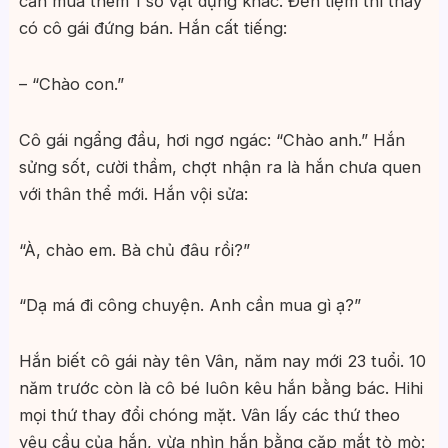
cần mua thêm 1 số vật dụng khác. Đến tiệm thì thấy
có cô gái đứng bán. Hắn cất tiếng:
– “Chào con.”
Cô gái ngẩng đầu, hơi ngơ ngác: “Chào anh.” Hắn
sửng sốt, cười thầm, chợt nhận ra là hắn chưa quen
với thân thể mới. Hắn vội sửa:
“À, chào em. Bà chủ đâu rồi?”
“Dạ má đi công chuyện. Anh cần mua gì ạ?”
Hắn biết cô gái này tên Vân, năm nay mới 23 tuổi. 10
năm trước còn là cô bé luôn kêu hắn bằng bác. Hihi
mọi thứ thay đổi chóng mặt. Vân lấy các thứ theo
yêu cầu của hắn, vừa nhìn hắn bằng cặp mắt tò mò: