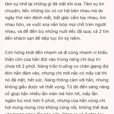
tâm sự nhớ lại những gì đã mất khi xưa. Tâm sự ôn
chuyện, tiếc những lúc có cơ hội bên nhau mà do
ngây thơ nên đánh mất, bất giác cầm tay nhau, ôm
nhau hôn, ve vuốt xoa nắn bóp mọi chỗ trên người
nhau, và để đền bù những nuối tiếc đã qua, cả 2 tìm
đến khách sạn để tiếp tục ôn kỷ niệm.
Cơn hứng khởi đến nhanh và đi cũng nhanh vì khẩu
thần côn của hắn đút vào trong nàng chỉ duy trì
chưa tới 2 phút. Nàng trần truồng co chân giạng đùi
đón hắn đâm vào, nhưng chỉ mới nắc có mấy cái thì
nó đã mệt, hết sức. Nàng thông cảm với hắn, nhưng
không giấu được vẻ thất vọng. Từ đó đến sáng nàng
cố giúp hắn nhiều lần mân mê hôn hít, mấy lần
ngậm bú mút hơn 5 phút, nhưng của hắn cũng chỉ
hơi mưng mưng chứ không cứng nổi, không thể đưa