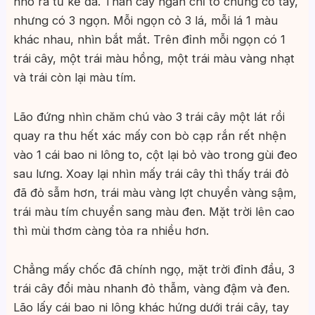
nhô ra từ kẽ đá. Thân cây ngắn chỉ to chừng cổ tay,
nhưng có 3 ngọn. Mỗi ngọn cỏ 3 lá, mỗi lá 1 màu
khác nhau, nhìn bắt mắt. Trên đỉnh mỗi ngọn có 1
trái cây, một trái màu hồng, một trái màu vàng nhạt
và trái còn lại màu tím.
Lão đứng nhìn chăm chú vào 3 trái cây một lát rồi
quay ra thu hết xác mấy con bò cạp rắn rết nhện
vào 1 cái bao ni lông to, cột lại bỏ vào trong gùi đeo
sau lưng. Xoay lại nhìn mấy trái cây thì thấy trái đỏ
đã đỏ sẫm hơn, trái màu vàng lợt chuyển vàng sậm,
trái màu tím chuyển sang màu đen. Mặt trời lên cao
thì mùi thơm càng tỏa ra nhiều hơn.
Chẳng mấy chốc đã chính ngọ, mặt trời đỉnh đầu, 3
trái cây đổi màu nhanh đỏ thẫm, vàng đậm và đen.
Lão lấy cái bao ni lông khác hứng dưới trái cây, tay