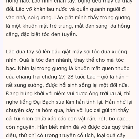
hồng hào. Lão nhìn chân tay, bụng đều thấy da thay
đổi. Lão vớ khăn lau nước và quấn quanh người đi
vào nhà, soi gương. Lão giật mình thấy trong gương
là một khuôn mặt trẻ trung, mắt đen sáng, da hồng
căng, đặc biệt tóc đen tuyền.
Lão đưa tay sờ lên đầu giật mấy sợi tóc đưa xuống
nhìn. Quả là tóc đen nhánh, thay thế cho mái tóc
bạc. Nhìn lại trong gương là khuôn mặt quen thuộc
của chàng trai chừng 27, 28 tuổi. Lão – giờ là hắn –
rất sung sướng, được hồi sinh sống lại một đời nữa.
Đang hứng khởi với niềm vui được ông trời ưu ái, thì
nghe tiếng Đại Bạch sủa làm hắn tỉnh lại. Hắn nhớ lại
chuyện xảy ra hôm qua, hắn vội lục cái gùi thì thấy
cái túi nilon chứa xác các con vật rắn, rết, bò cạp…
còn nguyên. Hắn biết mình đã vớ được của quý thần
diệu, thứ chỉ có trong truyện cổ tích, loại quả cây