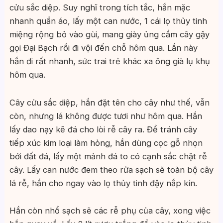
cửu sắc diệp. Suy nghĩ trong tích tắc, hắn mặc
nhanh quần áo, lấy một can nước, 1 cái lọ thủy tinh
miệng rộng bỏ vào gùi, mang giày ủng cầm cây gậy
gọi Đại Bạch rồi đi vội đến chỗ hôm qua. Lần này
hắn đi rất nhanh, sức trai trẻ khác xa ông già lụ khụ
hôm qua.
Cây cửu sắc diệp, hắn đặt tên cho cây như thế, vẫn
còn, nhưng lá không được tươi như hôm qua. Hắn
lấy dao nạy kẽ đá cho lòi rễ cây ra. Để tránh cây
tiếp xúc kim loại làm hỏng, hắn dùng cọc gỗ nhọn
bới đất đá, lấy một mảnh đá to có cạnh sắc chặt rễ
cây. Lấy can nước đem theo rửa sạch sẽ toàn bộ cây
lá rễ, hắn cho ngay vào lọ thủy tinh đậy nắp kín.
Hắn còn nhổ sạch sẽ các rễ phụ của cây, xong việc