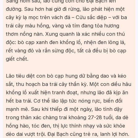
Sáng hôm sau, lão cùng con chó Đại Bạch lên
đường. Sau hơn hai giờ đi rừng, lão phát hiện một
cây kỳ lạ mọc trên vách đá – Cửu sắc diệp – với ba
trái cây màu hồng, vàng và tím đang tỏa hương
thơm nồng nàn. Xung quanh là xác nhiều con thú
độc: bò cạp xanh đen khổng lồ, nhện đen lông lá,
rết vàng đỏ và rắn sừng độc, tất cả đều bị bò cạp
giết chết.
Lão tiêu diệt con bò cạp hung dữ bằng dao và kéo
sắt, thu hoạch ba trái cây thần kỳ. Một con diều hâu
khổng lồ xuất hiện tranh đoạt, nhưng lão đã kịp ăn
hết ba trái. Cơ thể lão lập tức nóng rực, biến đổi
mạnh mẽ. Sau khi thiếp đi một ngày, lão tỉnh dậy
trong thân xác chàng trai khoảng 27-28 tuổi, da dẻ
hồng hào, tóc đen, thị lực thính nhạy và sức khỏe
dẻo dai vượt trội. Đại Bạch cũng trẻ ra, lanh lợi hơn.