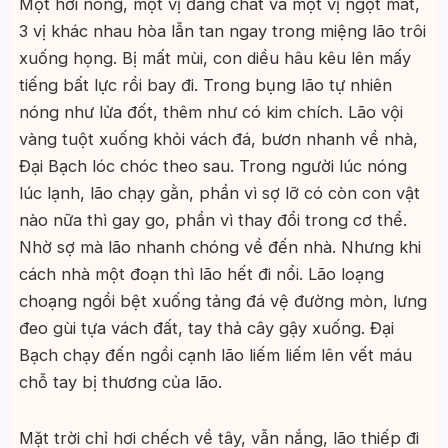
Một hơi nóng, một vị đắng chát và một vị ngọt mát,
3 vị khác nhau hòa lẫn tan ngay trong miệng lão trôi
xuống họng. Bị mất mùi, con diều hâu kêu lên mấy
tiếng bất lực rồi bay đi. Trong bụng lão tự nhiên
nóng như lửa đốt, thêm như có kim chích. Lão vội
vàng tuột xuống khỏi vách đá, bươn nhanh về nhà,
Đại Bạch lóc chóc theo sau. Trong người lúc nóng
lúc lạnh, lão chạy gằn, phần vì sợ lỡ có còn con vật
nào nữa thì gay go, phần vì thay đổi trong cơ thể.
Nhờ sợ mà lão nhanh chóng về đến nhà. Nhưng khi
cách nhà một đoạn thì lão hết đi nổi. Lão loạng
choạng ngồi bệt xuống tảng đá vệ đường mòn, lưng
đeo gùi tựa vách đất, tay thả cây gậy xuống. Đại
Bạch chạy đến ngồi cạnh lão liếm liếm lên vết máu
chỗ tay bị thương của lão.
Mặt trời chỉ hơi chếch về tây, vẫn nắng, lão thiếp đi