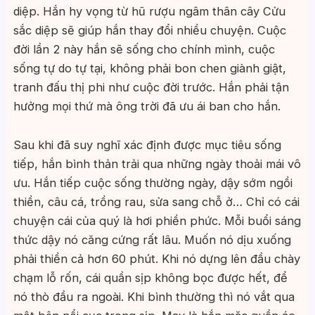
diệp. Hắn hy vọng từ hũ rượu ngâm thân cây Cửu
sắc diệp sẽ giúp hắn thay đổi nhiều chuyện. Cuộc
đời lần 2 này hắn sẽ sống cho chính mình, cuộc
sống tự do tự tại, không phải bon chen giành giật,
tranh đấu thị phi như cuộc đời trước. Hắn phải tận
hưởng mọi thứ mà ông trời đã ưu ái ban cho hắn.
Sau khi đã suy nghĩ xác định được mục tiêu sống
tiếp, hắn bình thản trải qua những ngày thoải mái vô
ưu. Hắn tiếp cuộc sống thường ngày, dậy sớm ngồi
thiền, câu cá, trồng rau, sửa sang chỗ ở… Chỉ có cái
chuyện cái của quý là hơi phiền phức. Mỗi buổi sáng
thức dậy nó căng cứng rất lâu. Muốn nó dịu xuống
phải thiền cả hơn 60 phút. Khi nó dựng lên đầu chày
chạm lỗ rốn, cái quần sịp không bọc được hết, để
nó thò đầu ra ngoài. Khi bình thường thì nó vắt qua