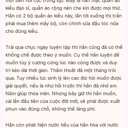
một bên nổi cục trong sịp. May là hắn mặc quần áo
kiểu đạo sĩ, quần áo rộng nên che kín được mọi thứ.
Hắn có 2 bộ quần áo kiểu này, lần tới xuống thị trấn
phải mua thêm mấy bộ, còn chỉnh sửa đầu tóc nữa
cho đúng kiểu.
Trải qua chục ngày luyện tập thì hắn cũng đã có thể
khống chế được theo ý muốn. Cụ thể hắn luyện để
muốn tùy ý cương cứng lúc nào cũng được và duy
trì kéo dài thời gian. Thấm thoắt đã một tháng trôi
qua. Tuy nhiều lúc sinh lý lên cao đòi hỏi muốn được
giải quyết, nếu là như hồi trước thì hắn đã nhờ em
Năm giúp thỏa mãn. Nhưng bây giờ thì hắn muốn,
cái lần đầu tiên của cuộc đời mới, sẽ phải được xuất
phun vào đúng chỗ, không thể lãng phí.
Hắn còn phát hiện nước tiểu của hắn hòa với nước