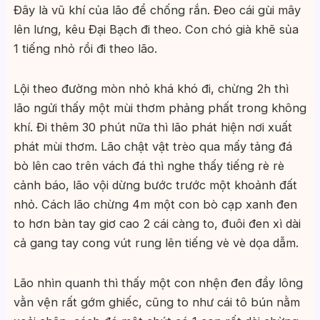
Đây là vũ khí của lão để chống rắn. Đeo cái gùi mây
lên lưng, kêu Đại Bạch đi theo. Con chó già khẽ sủa
1 tiếng nhỏ rồi đi theo lão.
Lội theo đường mòn nhỏ khá khó đi, chừng 2h thì
lão ngửi thấy một mùi thơm phảng phất trong không
khí. Đi thêm 30 phút nữa thì lão phát hiện nơi xuất
phát mùi thơm. Lão chật vật trèo qua mấy tảng đá
bò lên cao trên vách đá thì nghe thấy tiếng rè rè
cảnh báo, lão vội dừng bước trước một khoảnh đất
nhỏ. Cách lão chừng 4m một con bò cạp xanh đen
to hơn bàn tay giơ cao 2 cái càng to, đuôi đen xì dài
cả gang tay cong vút rung lên tiếng vè vè dọa dẫm.
Lão nhìn quanh thì thấy một con nhện đen đầy lông
vằn vện rất gớm ghiếc, cũng to như cái tô bún nằm