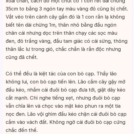
xoải chân, cách đó một chút có 1 con rết dài chừng
35cm to bằng 3 ngón tay màu vàng đỏ cũng bị chết.
Vắt vẻo trên cành cây gần đó là 1 con rắn lạ không
biết tên dài chừng 1m, thân nhỏ bằng đầu ngón
chân cái nhưng dọc trên thân chạy các sọc màu
đen, đỏ trắng vàng, đầu tam giác có cái sừng, thỏng
thân lắc lư trong gió, chắc chắn là rắn độc nhưng
cũng đã chết.
Có thể đều là kiệt tác của con bò cạp. Thấy lão
không lui, con bò cạp tiến lên. Lão cầm cây gậy mở
đầu kéo, nhắm cái đuôi bò cạp đưa tới, giật dây kéo
cắt mạnh. Chỉ nghe tiếng xẹt, nhưng đuôi bò cạp
vẫn chĩa lên và chọc vào mặt kéo phun ra một tia
nọc đen. Lão vội ghìm đầu kéo chận cái đuôi bò cạp
cắm vào vách đất. Không ngờ cái đuôi bò cạp cứng
chắc đến thế.