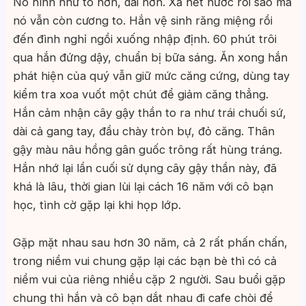
Nó hình như to hơn, dài hơn. Xả hết nước rồi sao mà
nó vẫn còn cương to. Hắn vệ sinh răng miệng rồi
đến đình nghỉ ngồi xuống nhập định. 60 phút trôi
qua hắn đứng dậy, chuẩn bị bữa sáng. Ăn xong hắn
phát hiện của quý vẫn giữ mức căng cứng, dùng tay
kiểm tra xoa vuốt một chút để giảm căng thẳng.
Hắn cảm nhận cây gậy thần to ra như trái chuối sứ,
dài cả gang tay, đầu chày tròn bự, đỏ căng. Thân
gậy màu nâu hồng gân guốc trông rất hùng tráng.
Hắn nhớ lại lần cuối sử dụng cây gậy thần này, đã
khá là lâu, thời gian lùi lại cách 16 năm với cô bạn
học, tình cờ gặp lại khi họp lớp.
Gặp mặt nhau sau hơn 30 năm, cả 2 rất phấn chấn,
trong niềm vui chung gặp lại các bạn bè thì có cả
niềm vui của riêng nhiều cặp 2 người. Sau buổi gặp
chung thì hắn và cô bạn dắt nhau đi cafe chòi để