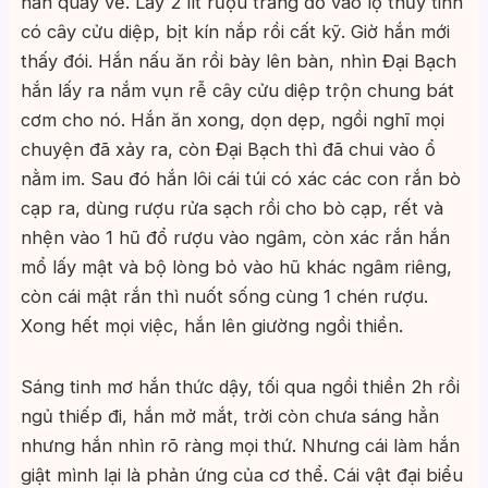
hắn quay về. Lấy 2 lít rượu trắng đổ vào lọ thủy tinh
có cây cửu diệp, bịt kín nắp rồi cất kỹ. Giờ hắn mới
thấy đói. Hắn nấu ăn rồi bày lên bàn, nhìn Đại Bạch
hắn lấy ra nắm vụn rễ cây cửu diệp trộn chung bát
cơm cho nó. Hắn ăn xong, dọn dẹp, ngồi nghĩ mọi
chuyện đã xảy ra, còn Đại Bạch thì đã chui vào ổ
nằm im. Sau đó hắn lôi cái túi có xác các con rắn bò
cạp ra, dùng rượu rửa sạch rồi cho bò cạp, rết và
nhện vào 1 hũ đổ rượu vào ngâm, còn xác rắn hắn
mổ lấy mật và bộ lòng bỏ vào hũ khác ngâm riêng,
còn cái mật rắn thì nuốt sống cùng 1 chén rượu.
Xong hết mọi việc, hắn lên giường ngồi thiền.
Sáng tinh mơ hắn thức dậy, tối qua ngồi thiền 2h rồi
ngủ thiếp đi, hắn mở mắt, trời còn chưa sáng hẳn
nhưng hắn nhìn rõ ràng mọi thứ. Nhưng cái làm hắn
giật mình lại là phản ứng của cơ thể. Cái vật đại biểu