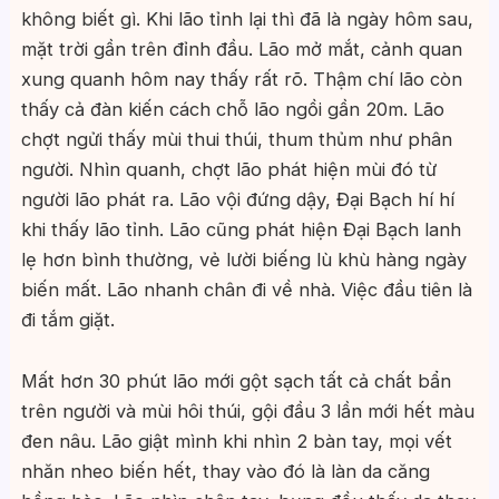
không biết gì. Khi lão tỉnh lại thì đã là ngày hôm sau,
mặt trời gần trên đỉnh đầu. Lão mở mắt, cảnh quan
xung quanh hôm nay thấy rất rõ. Thậm chí lão còn
thấy cả đàn kiến cách chỗ lão ngồi gần 20m. Lão
chợt ngửi thấy mùi thui thúi, thum thủm như phân
người. Nhìn quanh, chợt lão phát hiện mùi đó từ
người lão phát ra. Lão vội đứng dậy, Đại Bạch hí hí
khi thấy lão tỉnh. Lão cũng phát hiện Đại Bạch lanh
lẹ hơn bình thường, vẻ lười biếng lù khù hàng ngày
biến mất. Lão nhanh chân đi về nhà. Việc đầu tiên là
đi tắm giặt.
Mất hơn 30 phút lão mới gột sạch tất cả chất bẩn
trên người và mùi hôi thúi, gội đầu 3 lần mới hết màu
đen nâu. Lão giật mình khi nhìn 2 bàn tay, mọi vết
nhăn nheo biến hết, thay vào đó là làn da căng