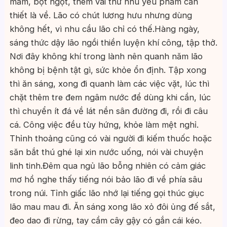
mắm, bột ngọt, thêm vài thứ nhu yếu phẩm cần
thiết là về. Lão có chút lương hưu nhưng dùng
không hết, vì nhu cầu lão chỉ có thế.Hàng ngày,
sáng thức dậy lão ngồi thiền luyện khí công, tập thở.
Nơi đây không khí trong lành nên quanh năm lão
không bị bệnh tật gì, sức khỏe ổn định. Tập xong
thì ăn sáng, xong đi quanh làm các việc vặt, lúc thì
chặt thêm tre đem ngâm nước để dùng khi cần, lúc
thì chuyển ít đá về lát nền sân đường đi, rồi đi câu
cá. Công việc đều tùy hứng, khỏe làm mệt nghỉ.
Thỉnh thoảng cũng có vài người đi kiếm thuốc hoặc
săn bắt thú ghé lại xin nước uống, nói vài chuyện
linh tinh.Đêm qua ngủ lão bỗng nhiên có cảm giác
mơ hồ nghe thấy tiếng nói bảo lão đi về phía sâu
trong núi. Tỉnh giấc lão nhớ lại tiếng gọi thúc giục
lão mau mau đi. Ăn sáng xong lão xỏ đôi ủng đế sắt,
đeo dao đi rừng, tay cầm cây gậy có gắn cái kéo.