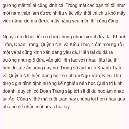
gương mặt thì ai cũng xinh cả. Trong mắt các bạn thì tôi như
một nam thần làm được nhiều việc vậy, thôi thì chịu khổ mấy
việc nặng xíu mà được mấy nàng yêu mến thì cũng đáng.
Ngày còn đi học tôi có chơi chung nhóm với 4 đứa là: Khánh
Trân, Đoan Trang, Quỳnh Nhi và Kiều Thư, 4 ẻm mỗi người
một vẻ ai cũng xinh xắn đáng yêu cả. Hiện tại dù đã ra
trường nhưng 5 đứa vẫn giữ liên lạc với nhau, lâu lâu thì
hẹn đi cafe ăn uống này nọ. Trong số ấy thì có Khánh Trân
và Quỳnh Nhi hiện đang học sư phạm Ngữ Văn, Kiều Thư
được gia đình định hướng kế nghiệp nên học Quản trị kinh
doanh, duy chỉ có Đoan Trang sắp tới sẽ đi du học âm nhạc
tại Áo. Cũng vì thế mà cuối tuần nay chúng tôi hẹn nhau qua
nhà nó để nhậu một bữa chia tay.