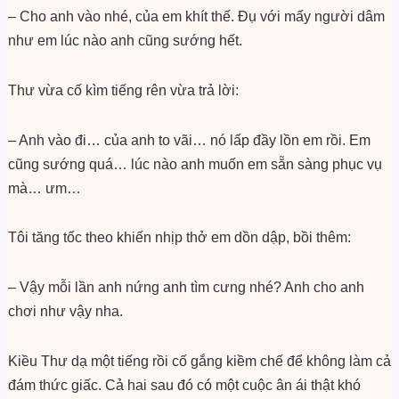
– Cho anh vào nhé, của em khít thế. Đụ với mấy người dâm
như em lúc nào anh cũng sướng hết.
Thư vừa cố kìm tiếng rên vừa trả lời:
– Anh vào đi… của anh to vãi… nó lấp đầy lồn em rồi. Em
cũng sướng quá… lúc nào anh muốn em sẵn sàng phục vụ
mà… ưm…
Tôi tăng tốc theo khiến nhịp thở em dồn dập, bồi thêm:
– Vậy mỗi lần anh nứng anh tìm cưng nhé? Anh cho anh
chơi như vậy nha.
Kiều Thư dạ một tiếng rồi cố gắng kiềm chế để không làm cả
đám thức giấc. Cả hai sau đó có một cuộc ân ái thật khó