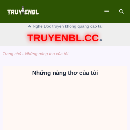
Skip
Sear
to
Main
content
🔥 Nghe Đọc truyện không quảng cáo tại
Menu
TRUYENBL.CC
🔥
Trang chủ
›
Những nàng thơ của tôi
Những nàng thơ của tôi