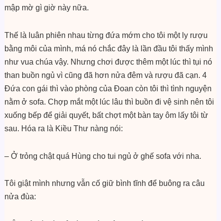
mập mờ gì giờ này nữa.
Thế là luân phiên nhau từng đứa mớm cho tôi một ly rượu
bằng môi của mình, má nó chắc đây là lần đầu tôi thấy mình
như vua chúa vậy. Nhưng chơi được thêm một lúc thì tụi nó
than buồn ngủ vì cũng đã hơn nửa đêm và rượu đã cạn. 4
Đứa con gái thì vào phòng của Đoan còn tôi thì tình nguyện
nằm ở sofa. Chợp mắt một lúc lâu thì buồn đi vệ sinh nên tôi
xuống bếp để giải quyết, bất chợt một bàn tay ôm lấy tôi từ
sau. Hóa ra là Kiều Thư nàng nói:
– Ở trỏng chật quá Hùng cho tui ngủ ở ghế sofa với nha.
Tôi giật mình nhưng vẫn cố giữ bình tĩnh để buông ra câu
nửa đùa: