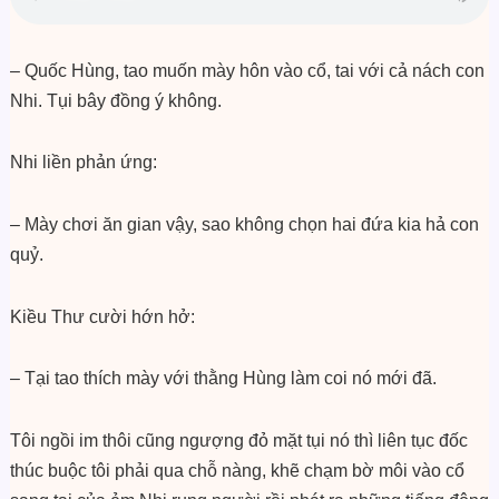
– Quốc Hùng, tao muốn mày hôn vào cổ, tai với cả nách con
Nhi. Tụi bây đồng ý không.
Nhi liền phản ứng:
– Mày chơi ăn gian vậy, sao không chọn hai đứa kia hả con
quỷ.
Kiều Thư cười hớn hở:
– Tại tao thích mày với thằng Hùng làm coi nó mới đã.
Tôi ngồi im thôi cũng ngượng đỏ mặt tụi nó thì liên tục đốc
thúc buộc tôi phải qua chỗ nàng, khẽ chạm bờ môi vào cổ