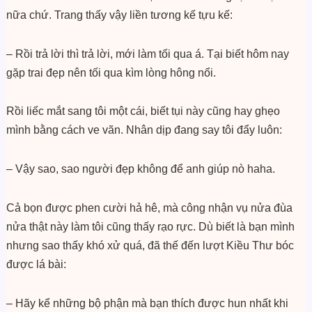
nữa chứ. Trang thấy vậy liền tương kế tựu kế:
– Rồi trả lời thì trả lời, mới làm tối qua á. Tại biết hôm nay
gặp trai đẹp nên tối qua kìm lòng hông nổi.
Rồi liếc mắt sang tôi một cái, biết tụi này cũng hay ghẹo
mình bằng cách ve vãn. Nhân dịp đang say tôi đẩy luôn:
– Vậy sao, sao người đẹp không để anh giúp nò haha.
Cả bọn được phen cười hả hê, mà công nhận vụ nửa đùa
nửa thật này làm tôi cũng thấy rạo rực. Dù biết là bạn mình
nhưng sao thấy khó xử quá, đã thế đến lượt Kiều Thư bóc
được lá bài:
– Hãy kể những bộ phận mà bạn thích được hun nhất khi