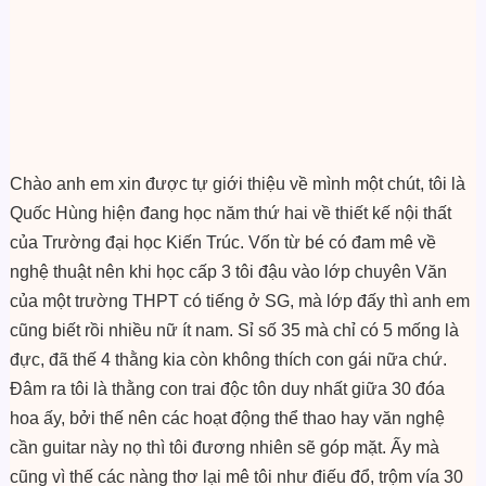
Chào anh em xin được tự giới thiệu về mình một chút, tôi là
Quốc Hùng hiện đang học năm thứ hai về thiết kế nội thất
của Trường đại học Kiến Trúc. Vốn từ bé có đam mê về
nghệ thuật nên khi học cấp 3 tôi đậu vào lớp chuyên Văn
của một trường THPT có tiếng ở SG, mà lớp đấy thì anh em
cũng biết rồi nhiều nữ ít nam. Sỉ số 35 mà chỉ có 5 mống là
đực, đã thế 4 thằng kia còn không thích con gái nữa chứ.
Đâm ra tôi là thằng con trai độc tôn duy nhất giữa 30 đóa
hoa ấy, bởi thế nên các hoạt động thể thao hay văn nghệ
cần guitar này nọ thì tôi đương nhiên sẽ góp mặt. Ấy mà
cũng vì thế các nàng thơ lại mê tôi như điếu đổ, trộm vía 30