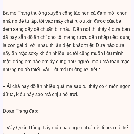
Ba mẹ Trang thường xuyên công tác nên cả đám mới chọn
nhà nó để tụ tập, tôi vác mấy chai rượu xin được của ba
đem sang đấy để chuẩn bị nhậu. Đến nơi thì thấy 4 đứa bạn
đã bày sẵn đồ ăn chỉ chờ tôi mang rượu đến nhập tiệc, đúng
là con gái đi với nhau thì ăn diện khác thiệt. Đứa nào đứa
nấy ăn mặc sexy khiến nhiều lúc tôi cũng muốn liều mình
thật, dáng em nào em ấy cũng như người mẫu mà toàn mặc
những bộ đồ thiếu vải. Tôi mới buông lời trêu:
– Ái chà nay đồ ăn nhiều quá mà sao tui thấy có 4 món ngon
dữ ta, kiểu này sao mà chịu nổi trời.
Đoan Trang đáp:
– Vậy Quốc Hùng thấy món nào ngon nhất nè, tí nữa có thể