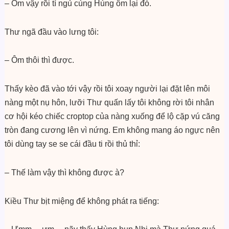
– Ôm vậy rồi tí ngủ cùng Hùng ôm lại đó.
Thư ngã đầu vào lưng tôi:
– Ôm thôi thì được.
Thấy kèo đã vào tới vậy rồi tôi xoay người lại đặt lên môi
nàng một nụ hôn, lưỡi Thư quấn lấy tôi không rời tôi nhân
cơ hội kéo chiếc croptop của nàng xuống để lộ cặp vú căng
tròn đang cương lên vì nứng. Em không mang áo ngực nên
tôi dùng tay se se cái đầu ti rồi thủ thỉ:
– Thế làm vậy thì không được à?
Kiều Thư bịt miệng để không phát ra tiếng: