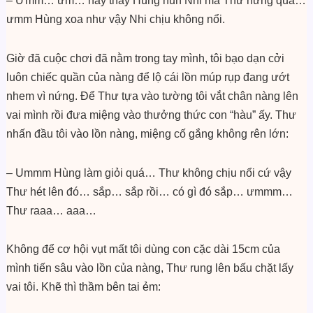
– Ưmm… ưm… nãy thấy Hùng hun Nhi mà Thư nứng quá…
ưmm Hùng xoa như vậy Nhi chịu không nổi.
Giờ đã cuộc chơi đã nằm trong tay mình, tôi bạo dạn cởi
luôn chiếc quần của nàng để lộ cái lồn múp rụp đang ướt
nhem vì nứng. Để Thư tựa vào tường tôi vắt chân nàng lên
vai mình rồi đưa miệng vào thưởng thức con “hàu” ấy. Thư
nhấn đầu tôi vào lồn nàng, miệng cố gắng không rên lớn:
– Ummm Hùng làm giỏi quá… Thư không chịu nổi cứ vậy
Thư hét lên đó… sắp… sắp rồi… có gì đó sắp… ưmmm…
Thư raaa… aaa…
Không để cơ hội vụt mất tôi dùng con cặc dài 15cm của
mình tiến sâu vào lồn của nàng, Thư rung lên bấu chặt lấy
vai tôi. Khẽ thì thầm bên tai ẻm: