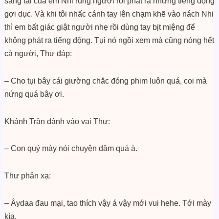
sang tai của ẻm Nhi rung người rồi phát ra những tiếng động
gợi dục. Và khi tôi nhấc cánh tay lên chạm khẽ vào nách Nhi
thì em bất giác giật người nhẹ rồi dùng tay bịt miệng để
không phát ra tiếng động. Tụi nó ngồi xem mà cũng nóng hết
cả người, Thư đáp:
– Cho tụi bây cái giường chắc đóng phim luôn quá, coi mà
nứng quá bây ơi.
Khánh Trân đánh vào vai Thư:
– Con quỷ mày nói chuyện dâm quá à.
Thư phản xạ:
– Âydaa đau mại, tao thích vậy á vậy mới vui hehe. Tới mày
kìa.