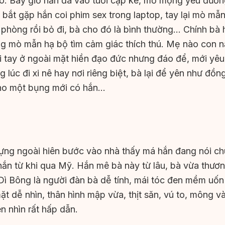
 do. Bây giờ hắn đã vào tuổi cập kê, mơ mộng yêu đươn
 bắt gặp hắn coi phim sex trong laptop, tay lại mò mẫ
phòng rồi bỏ đi, bà cho đó là bình thường… Chính bà h
g mò mẫn hạ bộ tìm cảm giác thích thú. Mẹ nào con nấy
i tay ở ngoài mặt hiền đạo đức nhưng đáo để, mới yê
 lúc đi xi nê hay nơi riêng biệt, bà lại để yên như đồn
ho một bụng mới có hắn…
ựng ngoài hiên bước vào nhà thấy má hắn đang nói ch
ắn từ khi qua Mỹ. Hắn mê bà này từ lâu, bà vừa thương
Dì Bông là người đàn bà dễ tính, mái tóc đen mềm uố
t dễ nhìn, thân hình mập vừa, thịt săn, vú to, mông và
n nhìn rất hấp dẫn.