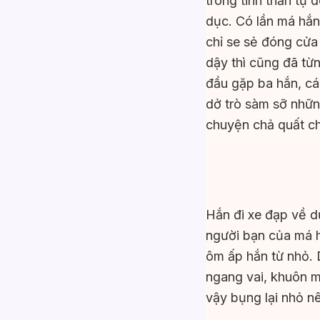
trong tinh thần tự
dục. Có lần má hắn
chỉ se sẻ đóng cửa 
dậy thì cũng đã từn
đầu gặp ba hắn, cá
dở trò sàm sỡ những
chuyện chả quất c
Hắn đi xe đạp về d
người bạn của má h
ôm ấp hắn từ nhỏ. 
ngang vai, khuôn mặ
vậy bụng lại nhỏ nê