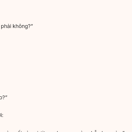
 phải không?”
o?”
i: