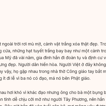
 ngoài trời rơi mù mịt, cảnh vật trắng xóa thật đẹp. T
g cửa, những hạt tuyết trắng bay bay như một cảnh t
Qua Mỹ đã vài năm, gia đình hắn đi đoàn tụ và định cư
hưng đẹp. Người dân hiền hòa. Người Việt ở đây không
 tuy vậy, họ gặp nhau trong nhà thờ Công giáo tay bắt 
ít đi lễ vì ba nó có đạo, má nó bên Phật giáo.
nhau hơi khó vì khác đạo nhưng ông cho bà một bụng b
n tính dễ chịu cởi mở như người Tây Phương, nên hắn p