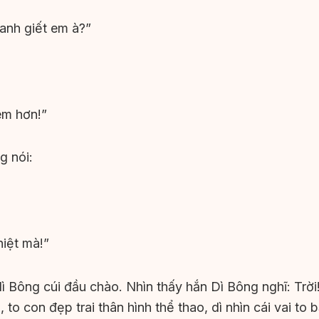
anh giết em à?”
em hơn!”
g nói:
hiệt mà!”
ì Bông cúi đầu chào. Nhìn thấy hắn Dì Bông nghĩ: Trờ
 to con đẹp trai thân hình thể thao, dì nhìn cái vai to