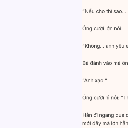
“Nếu cho thì sao… 
Ông cười lớn nói:
“Không… anh yêu 
Bà đánh vào má ôn
“Anh xạo!”
Ông cười hì nói: “T
Hắn đi ngang qua d
mới đây mà lớn hẳn,