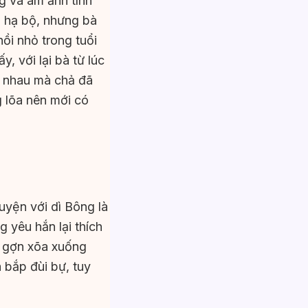
g và ám ảnh tình
n hạ bộ, nhưng bà
ồi nhỏ trong tuổi
, với lại bà từ lúc
u nhau mà chả đã
g lõa nên mới có
uyện với dì Bông là
 yêu hắn lại thích
n gợn xõa xuống
 bắp đùi bự, tuy