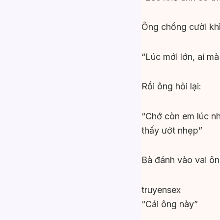
Ông chồng cười khì
“Lúc mới lớn, ai m
Rồi ông hỏi lại:
“Chớ còn em lúc n
thấy ướt nhẹp”
Bà đánh vào vai ôn
truyensex
“Cái ông này”