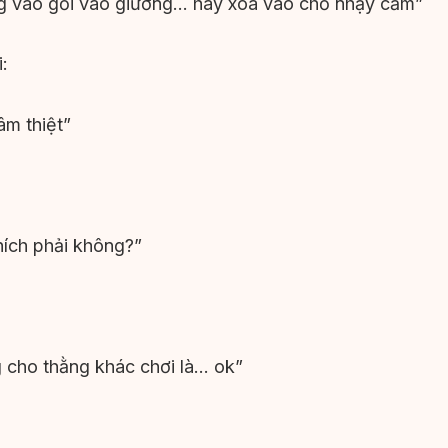
g vào gối vào giường… hay xoa vào chỗ nhạy cảm”
:
âm thiệt”
ích phải không?”
 cho thằng khác chơi là… ok”