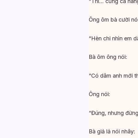
“Thì… cũng cà hán
Ông ôm bà cười nói
“Hèn chi nhìn em d
Bà ôm ông nói:
“Có dâm anh mới th
Ông nói:
“Đúng, nhưng đừng
Bà giả lả nói nhây: