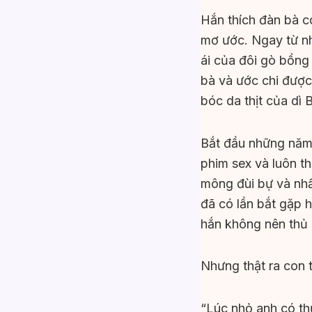
Hắn thích đàn bà có
mơ ước. Ngay từ nh
ái của đôi gò bồng 
bà và ước chi được 
bóc da thịt của dì
Bắt đầu những năm 
phim sex và luôn th
mông đùi bự và nhất
đã có lần bắt gặp h
hắn không nên thủ 
Nhưng thật ra con t
“Lúc nhỏ anh có t