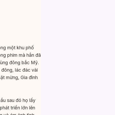
rong một khu phố
rong phim mà hắn đã
 vùng đông bắc Mỹ.
 đông, lác đác vài
mặt mừng, Gia đình
ầu sau đó họ lấy
hát triển lớn lên