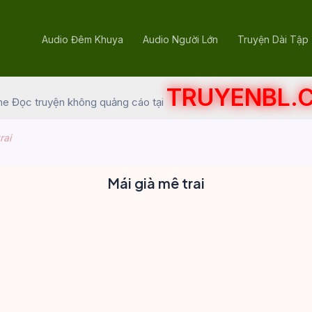
Audio Đêm Khuya
Audio Người Lớn
Truyện Dài Tập
TRUYENBL.
he Đọc truyện không quảng cáo tại
rai
Mái già mê trai