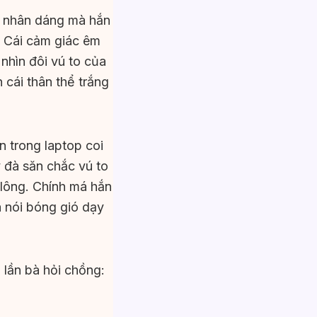
ột nhân dáng mà hắn
. Cái cảm giác êm
 nhìn đôi vú to của
 cái thân thể trắng
 trong laptop coi
y đà săn chắc vú to
 lông. Chính má hắn
à nói bóng gió dạy
 lần bà hỏi chồng: