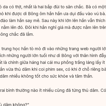
 da có thịt, nhất là hai bắp đùi to săn chắc. Bà có m
ỏ khi được dì Bông ôm hắn hắn ưa dụi đầu vào vú bà
đảo làm hắn say mê. Sau này khi lớn lên hắn vẫn thích
nằm lên đó. Đôi khi hắn nghĩ giá mà được nằm lên trên
 Bông chắc đã lắm.
trung học hắn tò mò đi vào những trang web người lớn
ích những người lớn tuổi như dì Bông với thân hình đẫ
 là chính giữa háng hai cái mu phồng trắng láng lẩy ít
ắn vừa thủ dâm khi coi phim sex, có khi ở chỗ riêng b
dâm nhiều không tốt cho sức khỏe và tâm thần.
rai bình thường nào ít nhiều cũng đã từng thủ dâm. Có
hủ dâm không?”