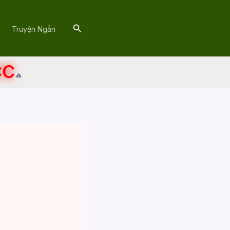
Search
Truyện Ngắn
CC
🔥