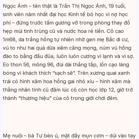
Ngọc Ánh – tên thật là Trần Thị Ngọc Ánh, 19 tuổi,
sinh viên năm nhất đại học Kinh tế bỏ học vì nợ học
phí – đứng trước tấm gương vỡ trong phòng thay đồ
hẹp mùi tinh trùng cũ và nước hoa rẻ tiền. Cô cao
1m68, da trắng hồng tự nhiên nhờ gen mẹ Bắc di cư,
vú to như hai quả dừa xiêm căng mọng, núm vú hồng
đào to bằng đầu đũa, luôn luôn cương vì lạnh và vì sợ.
Eo thon 56, mông 96, đùi dài thẳng tắp, lồn cạo láng
bóng vì khách thích “sạch sẽ”. Trên xương quai xanh
trái có hình xăm hoa hồng gai nhỏ xíu – hình xăm mà
thằng nhân tình cũ đâm lúc cô còn học lớp 12, giờ trở
thành “thương hiệu” của cô trong giới chơi đêm.
Mẹ nuôi – bà Tư béo ú, mặt đầy mụn cơm – dúi vào tay