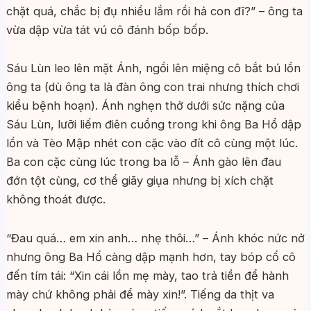
chặt quá, chắc bị đụ nhiều lắm rồi hả con đĩ?” – ông ta
vừa dập vừa tát vú cô đánh bốp bốp.
Sáu Lùn leo lên mặt Ánh, ngồi lên miệng cô bắt bú lồn
ông ta (dù ông ta là đàn ông con trai nhưng thích chơi
kiểu bệnh hoạn). Ánh nghẹn thở dưới sức nặng của
Sáu Lùn, lưỡi liếm điên cuồng trong khi ông Ba Hổ dập
lồn và Tèo Mập nhét con cặc vào đít cô cùng một lúc.
Ba con cặc cùng lúc trong ba lỗ – Ánh gào lên đau
đớn tột cùng, cơ thể giãy giụa nhưng bị xích chặt
không thoát được.
“Đau quá… em xin anh… nhẹ thôi…” – Ánh khóc nức nở
nhưng ông Ba Hổ càng dập mạnh hơn, tay bóp cổ cô
đến tím tái: “Xin cái lồn mẹ mày, tao trả tiền để hành
mày chứ không phải để mày xin!”. Tiếng da thịt va