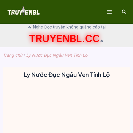
Skip
Sear
to
Main
content
🔥 Nghe Đọc truyện không quảng cáo tại
Menu
TRUYENBL.CC
🔥
Trang chủ
›
Ly Nước Đục Ngầu Ven Tỉnh Lộ
Ly Nước Đục Ngầu Ven Tỉnh Lộ