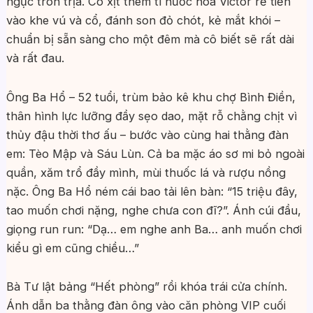
ngực tròn trịa. Cô xịt thêm tí nước hoa Victor rẻ tiền
vào khe vú và cổ, đánh son đỏ chót, kẻ mắt khói –
chuẩn bị sẵn sàng cho một đêm mà cô biết sẽ rất dài
và rất đau.
Ông Ba Hổ – 52 tuổi, trùm bảo kê khu chợ Bình Điền,
thân hình lực lưỡng đầy sẹo dao, mặt rỗ chằng chịt vì
thủy đậu thời thơ ấu – bước vào cùng hai thằng đàn
em: Tèo Mập và Sáu Lùn. Cả ba mặc áo sơ mi bỏ ngoài
quần, xăm trổ đầy mình, mùi thuốc lá và rượu nồng
nặc. Ông Ba Hổ ném cái bao tải lên bàn: “15 triệu đây,
tao muốn chơi nặng, nghe chưa con đĩ?”. Ánh cúi đầu,
giọng run run: “Dạ… em nghe anh Ba… anh muốn chơi
kiểu gì em cũng chiều…”
Bà Tư lật bảng “Hết phòng” rồi khóa trái cửa chính.
Ánh dẫn ba thằng đàn ông vào căn phòng VIP cuối