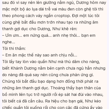
sau đó vì say nên lên giường nằm ngủ, Dương hôm nay
mặc một bộ áo lụa dài trễ vai màu đen còn ghệ tôi thì
theo phong cách váy ngắn croptop. Đợi một lúc tôi
cùng ghệ bắt đầu mơn trớn nhau tạo ra những âm
thanh gợi dục cho Dương, Như khẽ rên:
– Ưm ưm… em nứng quá… anh nhẹ thôi… bạn em
nghe…
Tôi thì thầm:
– Em ăn mặc thế này sao anh chịu nỗi…
Tôi lấy tay lòn vào quần Như mà thủ dâm cho nàng,
biết Khánh Dương nằm bên cạnh chưa ngủ hẳn nhưng
do nàng đã quá say nên cũng chưa phản ứng gì.
Chúng tôi bắt đầu bạo dạng hơn đồng thời phát ra
những âm thanh gợi dục. Thoáng thấy bạn thân của
bồ mình liên tục trở người rồi ép sát hai đùi vào nhau,
tôi biết cá đã cắn câu. Ra hiệu cho bạn gái, Như kéo
chiếc quần tôi xuống rồi cho con cặc đã cứng ấy vào