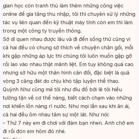
gian học còn tranh thủ làm thêm những công việc
online để gia tăng thu nhập, tôi thì chuyên xử lý những
tác vụ liên quan đến kỹ thuật máy tính còn em thì làm
trong một công ty truyền thông.
Sở dĩ quen nhau được lâu và đi đến sống thử cũng vì
cả hai đều có chung sở thích về chuyện chăn gối, mỗi
khi gặp những áp lực thì chúng tôi luôn muốn gặp gỡ
rồi lao vào nhau thật mãnh liệt. Em tuy không quá cao
nhưng sở hữu một thân hình cân đối, đặc biệt là quả
vòng 3 căng đét do chịu khó tập luyện thể thao.
Quỳnh Như cũng mê tôi như đíu đổ bởi lẽ tôi hiểu
tường tận về cơ thể nàng, biết cách chạm vào những
nơi khiến lồn nàng rỉ nước. Như mọi lần sau khi ân ái,
cả hai đều ôm nhau tâm sự một lát. Như nói:
– Thứ 7 này em đi chơi với đám bạn nhen. Anh chở em
đi rồi đón em hôm đó nhé.