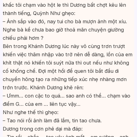
khấc tôi chạm vào hột le thì Dương bất chợt kêu lên
thành tiếng, Quỳnh Như ghẹo:
– Ảnh sắp vào đó, nay tui cho bà mượn ảnh một xíu.
Nghe bà kể chưa bao giờ thoả mãn chuyện giường
chiếu phải hơm ?
Bên trong Khánh Dương lúc này vô cùng trơn trượt
khiến việc thâm nhập vào trở nên dễ dàng, lồn của em
khít thật nó khiến tôi suýt nữa thì out nếu như không
cố khống chế. Đợi một hồi để quen tôi bắt đầu di
chuyển hông tạo ra những tiếp xúc nhẹ nhàng mơn
trớn trước. Khánh Dương khẽ rên:
– Ưmm… con cặc to quá… sao anh có thể… chạm vào
điểm G… của em … liên tục vậy…
Như nghe thế thì ghẹo:
– Tao nói rồi ảnh làm đã lắm, tin tao chưa.
Dương trong cơn phê dại mà đáp: