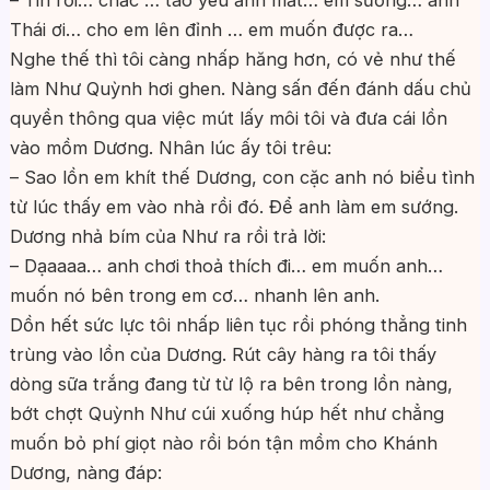
– Tin rồi… chắc … tao yêu ảnh mất… em sướng… anh
Thái ơi… cho em lên đỉnh … em muốn được ra…
Nghe thế thì tôi càng nhấp hăng hơn, có vẻ như thế
làm Như Quỳnh hơi ghen. Nàng sấn đến đánh dấu chủ
quyền thông qua việc mút lấy môi tôi và đưa cái lồn
vào mồm Dương. Nhân lúc ấy tôi trêu:
– Sao lồn em khít thế Dương, con cặc anh nó biểu tình
từ lúc thấy em vào nhà rồi đó. Để anh làm em sướng.
Dương nhả bím của Như ra rồi trả lời:
– Dạaaaa… anh chơi thoả thích đi… em muốn anh…
muốn nó bên trong em cơ… nhanh lên anh.
Dồn hết sức lực tôi nhấp liên tục rồi phóng thẳng tinh
trùng vào lồn của Dương. Rút cây hàng ra tôi thấy
dòng sữa trắng đang từ từ lộ ra bên trong lồn nàng,
bớt chợt Quỳnh Như cúi xuống húp hết như chẳng
muốn bỏ phí giọt nào rồi bón tận mồm cho Khánh
Dương, nàng đáp: