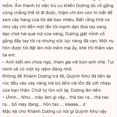
mồm. Âm thanh từ việc bú cu khiến Dương dù cố gắng
cũng chẳng thể lờ đi được, thậm chí ẻm còn hí mắt để
xem cây hàng của tôi dài bao nhiêu. Biết rằng thời cơ
như vậy chỉ đến một lần tôi mạnh dạn đưa tay sang
dạo chơi hai quả núi của nàng, Dương giật mình cố
gắng đẩy tay tôi ra nhưng sức lực nàng đã cạn. Một nụ
hôn được tôi đặt lên môi mềm mại ấy, khẽ thì thầm vào
tai em:
– Anh biết em chưa ngủ, tham gia với bọn anh nhé. Tụi
mình sẽ có một kỷ niệm đáng nhớ.
Không để Khánh Dương trả lời, Quỳnh Như đã tiến lại
rúc đầu vào váy nàng mà bú liếm cái lồn đã ướt nhẹp
của bạn thân. Chút tự tôn sót lại, Dương lên tiến:
– Ưmm… Như… mày làm gì vậy… thả tao ra… thả tao
ra… bồ mày đang… hôn tao … kìaaaa… ơ
Mặc kệ cho Khánh Dương có nói gì Quỳnh Như vậy