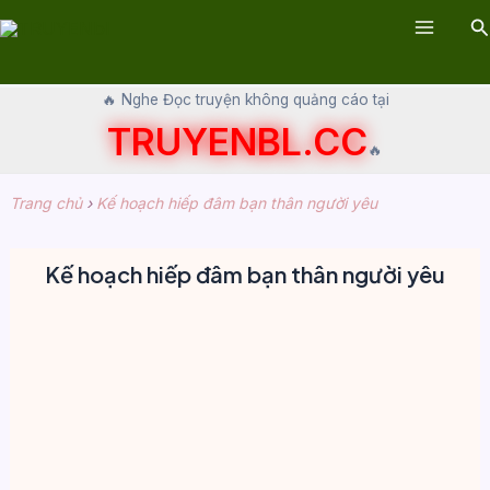
Skip
Se
to
Main
content
Menu
🔥 Nghe Đọc truyện không quảng cáo tại
TRUYENBL.CC
🔥
Trang chủ
›
Kế hoạch hiếp đâm bạn thân người yêu
Kế hoạch hiếp đâm bạn thân người yêu