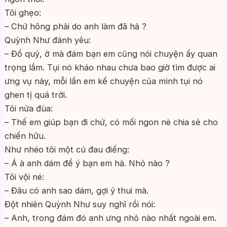
Tôi ghẹo:
– Chứ hông phải do anh làm đã hả ?
Quỳnh Như đánh yêu:
– Đồ quỷ, ờ mà đám bạn em cũng nói chuyện ấy quan
trọng lắm. Tụi nó kháo nhau chưa bao giờ tìm được ai
ưng vụ này, mỗi lần em kể chuyện của mình tụi nó
ghen tị quá trời.
Tôi nửa đùa:
– Thế em giúp bạn đi chứ, có mối ngon nè chia sẻ cho
chiến hữu.
Như nhéo tôi một cú đau điếng:
– Á à anh dám để ý bạn em hả. Nhỏ nào ?
Tôi vội né:
– Đâu có anh sao dám, gợi ý thui mà.
Đột nhiên Quỳnh Như suy nghĩ rồi nói:
– Anh, trong đám đó anh ưng nhỏ nào nhất ngoài em.