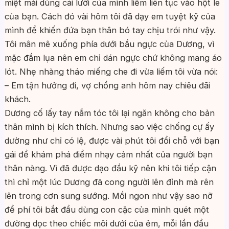
miệt mài dùng cái lưỡi của mình liếm liên tục vào hột le
của bạn. Cách đó vài hôm tôi đã dạy em tuyệt kỹ của
mình để khiến đứa bạn thân bó tay chịu trói như vậy.
Tôi mân mê xuống phía dưới bầu ngực của Dương, vì
mặc đầm lụa nên em chỉ dán ngực chứ không mang áo
lót. Nhẹ nhàng tháo miếng che đi vừa liếm tôi vừa nói:
– Em tận hưởng đi, vợ chồng anh hôm nay chiêu đãi
khách.
Dương cố lấy tay nắm tóc tôi lại ngăn không cho bản
thân mình bị kích thích. Nhưng sao việc chống cự ấy
dường như chỉ có lệ, được vài phút tôi đổi chỗ với bạn
gái để khám phá điểm nhạy cảm nhất của người bạn
thân nàng. Vì đã được dạo đầu kỹ nên khi tôi tiếp cận
thì chỉ một lúc Dương đã cong người lên đỉnh mà rên
lên trong cơn sung sướng. Mồi ngon như vậy sao nỡ
để phí tôi bắt đầu dùng con cặc của mình quét một
đường dọc theo chiếc môi dưới của ẻm, mỗi lần đầu