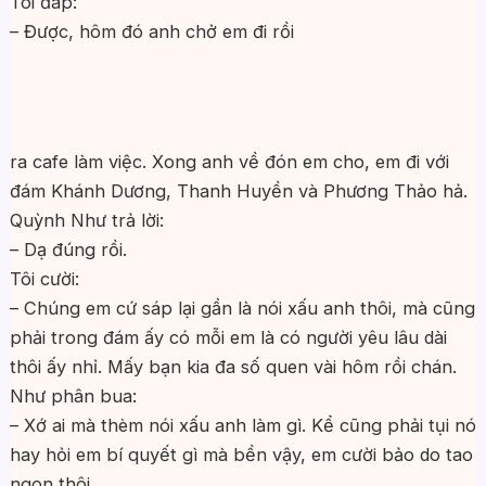
Tôi đáp:
– Được, hôm đó anh chở em đi rồi
ra cafe làm việc. Xong anh về đón em cho, em đi với
đám Khánh Dương, Thanh Huyền và Phương Thảo hả.
Quỳnh Như trả lời:
– Dạ đúng rồi.
Tôi cười:
– Chúng em cứ sáp lại gần là nói xấu anh thôi, mà cũng
phải trong đám ấy có mỗi em là có người yêu lâu dài
thôi ấy nhỉ. Mấy bạn kia đa số quen vài hôm rồi chán.
Như phân bua:
– Xớ ai mà thèm nói xấu anh làm gì. Kể cũng phải tụi nó
hay hỏi em bí quyết gì mà bền vậy, em cười bảo do tao
ngon thôi.