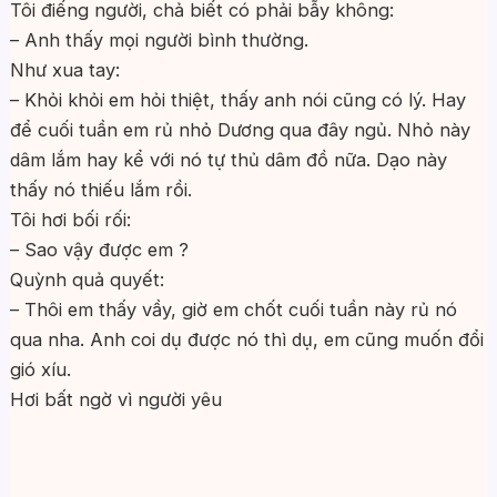
Tôi điếng người, chả biết có phải bẫy không:
– Anh thấy mọi người bình thường.
Như xua tay:
– Khỏi khỏi em hỏi thiệt, thấy anh nói cũng có lý. Hay
để cuối tuần em rủ nhỏ Dương qua đây ngủ. Nhỏ này
dâm lắm hay kể với nó tự thủ dâm đồ nữa. Dạo này
thấy nó thiếu lắm rồi.
Tôi hơi bối rối:
– Sao vậy được em ?
Quỳnh quả quyết:
– Thôi em thấy vầy, giờ em chốt cuối tuần này rủ nó
qua nha. Anh coi dụ được nó thì dụ, em cũng muốn đổi
gió xíu.
Hơi bất ngờ vì người yêu