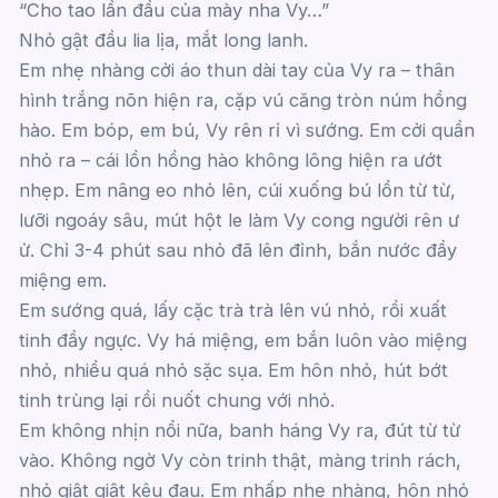
“Cho tao lần đầu của mày nha Vy…”
Nhỏ gật đầu lia lịa, mắt long lanh.
Em nhẹ nhàng cởi áo thun dài tay của Vy ra – thân
hình trắng nõn hiện ra, cặp vú căng tròn núm hồng
hào. Em bóp, em bú, Vy rên rỉ vì sướng. Em cởi quần
nhỏ ra – cái lồn hồng hào không lông hiện ra ướt
nhẹp. Em nâng eo nhỏ lên, cúi xuống bú lồn từ từ,
lưỡi ngoáy sâu, mút hột le làm Vy cong người rên ư
ử. Chỉ 3-4 phút sau nhỏ đã lên đỉnh, bắn nước đầy
miệng em.
Em sướng quá, lấy cặc trà trà lên vú nhỏ, rồi xuất
tinh đầy ngực. Vy há miệng, em bắn luôn vào miệng
nhỏ, nhiều quá nhỏ sặc sụa. Em hôn nhỏ, hút bớt
tinh trùng lại rồi nuốt chung với nhỏ.
Em không nhịn nổi nữa, banh háng Vy ra, đút từ từ
vào. Không ngờ Vy còn trinh thật, màng trinh rách,
nhỏ giật giật kêu đau. Em nhấp nhẹ nhàng, hôn nhỏ