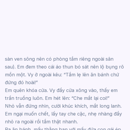
sàn ven sông nên có phòng tắm riêng ngoài sân
sau). Em đem theo cái áo thun bó sát nên lộ bụng rõ
mồn một. Vy ở ngoài kêu: “Tắm lẹ lên ăn bánh chứ
đứng đó hoài!”
Em quên khóa cửa. Vy đẩy cửa xông vào, thấy em
trần truồng luôn. Em hét lên: “Che mắt lại coi!”
Nhỏ vẫn đứng nhìn, cười khúc khích, mắt long lanh.
Em ngại muốn chết, lấy tay che cặc, nhẹ nhàng đẩy
nhỏ ra ngoài rồi tắm thật nhanh.
Ra ăn bánh, mấy thằng bạn với mấy đứa con gái ép