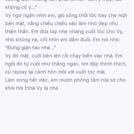
không cố ý…”
Vy ngơ ngẩn nhìn em, gió sông thổi tóc bay che một
bên mặt, nắng chiều chiếu vào làm nhỏ đẹp như
thiên thần. Em đưa tay nhẹ nhàng vuốt tóc cho Vy,
nhỏ không né, chỉ nhìn em đắm đuối. Em nói nhỏ:
“Đừng giận tao nhé…”
Vy đỏ mặt, cười bẽn lẽn rồi chạy biến vào nhà. Em
ngồi đó tự cười như thằng ngáo, tim đập thình thịch,
cứ replay lại cảnh hôn môi với vuốt tóc mãi.
Làm xong hết việc, em mượn phòng tắm rửa sơ cho
khỏi hôi (nhà Vy là nhà