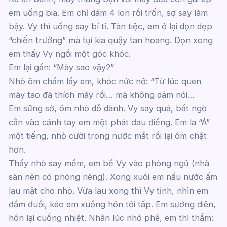
em uống bia. Em chỉ dám 4 lon rồi trốn, sợ say làm
bậy. Vy thì uống say bí tỉ. Tàn tiệc, em ở lại dọn dẹp
“chiến trường” mà tụi kia quậy tan hoang. Dọn xong
em thấy Vy ngồi một góc khóc.
Em lại gần: “Mày sao vậy?”
Nhỏ ôm chầm lấy em, khóc nức nở: “Từ lúc quen
mày tao đã thích mày rồi… mà không dám nói…
Em sững sờ, ôm nhỏ dỗ dành. Vy say quá, bất ngờ
cắn vào cánh tay em một phát đau điếng. Em la “Á”
một tiếng, nhỏ cười trong nước mắt rồi lại ôm chặt
hơn.
Thấy nhỏ say mềm, em bế Vy vào phòng ngủ (nhà
sàn nên có phòng riêng). Xong xuôi em nấu nước ấm
lau mặt cho nhỏ. Vừa lau xong thì Vy tỉnh, nhìn em
đắm đuối, kéo em xuống hôn tới tấp. Em sướng điên,
hôn lại cuồng nhiệt. Nhân lúc nhỏ phê, em thì thầm: