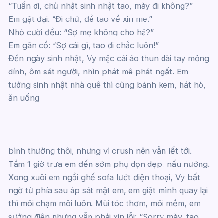
“Tuấn ơi, chủ nhật sinh nhật tao, mày đi không?”
Em gật đại: “Đi chứ, để tao về xin mẹ.”
Nhỏ cười đểu: “Sợ mẹ không cho hả?”
Em gân cổ: “Sợ cái gì, tao đi chắc luôn!”
Đến ngày sinh nhật, Vy mặc cái áo thun dài tay mỏng
dính, ôm sát người, nhìn phát mê phát ngất. Em
tưởng sinh nhật nhà quê thì cũng bánh kem, hát hò,
ăn uống
bình thường thôi, nhưng vì crush nên vẫn lết tới.
Tầm 1 giờ trưa em đến sớm phụ dọn dẹp, nấu nướng.
Xong xuôi em ngồi ghế sofa lướt điện thoại, Vy bất
ngờ từ phía sau áp sát mặt em, em giật mình quay lại
thì môi chạm môi luôn. Mùi tóc thơm, môi mềm, em
sướng điên nhưng vẫn phải xin lỗi: “Sorry mày, tao