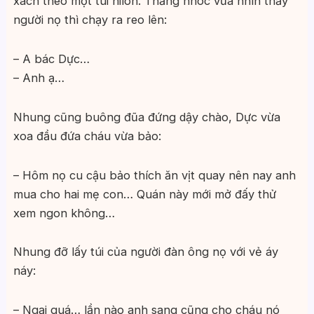
xách theo một túi nilon. Thằng nhóc vừa nhìn thấy
người nọ thì chạy ra reo lên:
– A bác Dực…
– Anh ạ…
Nhung cũng buông đũa đứng dậy chào, Dực vừa
xoa đầu đứa cháu vừa bảo:
– Hôm nọ cu cậu bảo thích ăn vịt quay nên nay anh
mua cho hai mẹ con… Quán này mới mở đấy thử
xem ngon không…
Nhung đỡ lấy túi của người đàn ông nọ với vẻ áy
náy:
– Ngại quá… lần nào anh sang cũng cho cháu nó