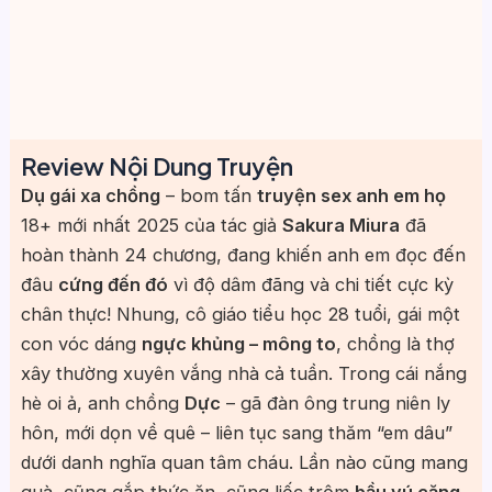
Review Nội Dung Truyện
Dụ gái xa chồng
– bom tấn
truyện sex anh em họ
18+ mới nhất 2025 của tác giả
Sakura Miura
đã
hoàn thành 24 chương, đang khiến anh em đọc đến
đâu
cứng đến đó
vì độ dâm đãng và chi tiết cực kỳ
chân thực! Nhung, cô giáo tiểu học 28 tuổi, gái một
con vóc dáng
ngực khủng – mông to
, chồng là thợ
xây thường xuyên vắng nhà cả tuần. Trong cái nắng
hè oi ả, anh chồng
Dực
– gã đàn ông trung niên ly
hôn, mới dọn về quê – liên tục sang thăm “em dâu”
dưới danh nghĩa quan tâm cháu. Lần nào cũng mang