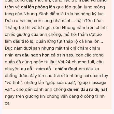
quà, cũng gắp thức ăn, cũng liếc trộm
bầu vú căng
tròn
và
cái lồn phồng lên
qua lớp quần lửng mỏng
tang của Nhung. Đỉnh điểm là trưa hè nóng kỷ lục,
Dực rủ hai mẹ con sang nhà mình… bật điều hòa.
Thằng bé thì vô tư ngủ, còn Nhung nằm trên chính
chiếc giường của anh chồng, mồ hôi thấm ướt áo
làm
đầu ti lồ lộ
, quần lửng tụt thấp lộ cả khe lồn…
Dực nằm dưới sàn nhưng mắt thì chỉ chăm chăm
nhìn
em dâu ngon hơn cả osin sex
, con cặc trong
quần đã cứng ngắc từ lâu! Với 24 chương full, câu
chuyện
dụ dỗ – cám dỗ – chiếm đoạt
em dâu xa
chồng được đẩy lên cao trào: từ những cái chạm tay
“vô tình”, những lần “giúp sửa quạt”, “giúp massage
vai”… cho đến cảnh anh chồng
đè em dâu ra đụ nát
ngay trên giường khi chồng vẫn đang ở công trình
xa!