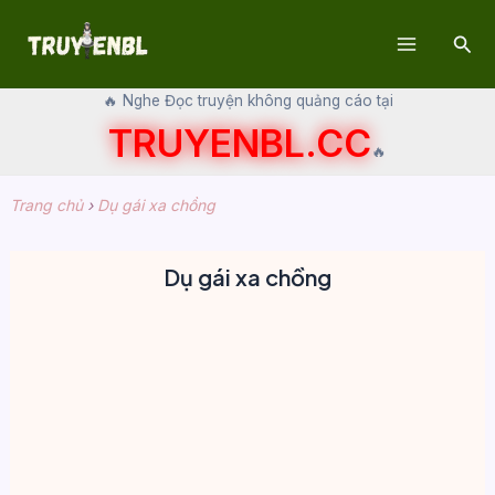
Skip
Sear
to
Main
content
🔥 Nghe Đọc truyện không quảng cáo tại
Menu
TRUYENBL.CC
🔥
Trang chủ
›
Dụ gái xa chồng
Dụ gái xa chồng