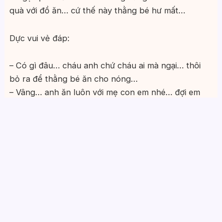
quà với đồ ăn… cứ thế này thằng bé hư mất…
Dực vui vẻ đáp:
– Có gì đâu… cháu anh chứ cháu ai mà ngại… thôi
bỏ ra để thằng bé ăn cho nóng…
– Vâng… anh ăn luôn với mẹ con em nhé… đợi em
một chút…
Nhung nói rồi xuống bếp bày thịt ra đĩa, lấy thêm
bát đũa mang lên. Ba người cùng dùng bữa trong
không khí khá thân mật gần gũi.
Người đàn ông vừa tới này là anh chồng của Nhung,
vốn dĩ sống trên thành phố, nhưng sau khi ly hôn
với vợ thì lại chuyển về đây, mua một căn nhà ngay