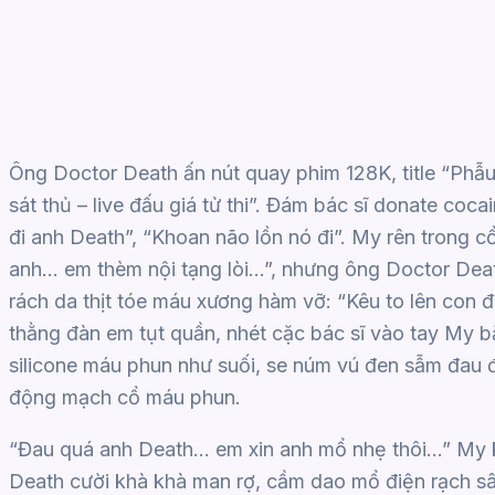
Ông Doctor Death ấn nút quay phim 128K, title “Phẫu
sát thủ – live đấu giá tử thi”. Đám bác sĩ donate coc
đi anh Death”, “Khoan não lồn nó đi”. My rên trong
anh… em thèm nội tạng lòi…”, nhưng ông Doctor Deat
rách da thịt tóe máu xương hàm vỡ: “Kêu to lên con đ
thằng đàn em tụt quần, nhét cặc bác sĩ vào tay My b
silicone máu phun như suối, se núm vú đen sẫm đau
động mạch cổ máu phun.
“Đau quá anh Death… em xin anh mổ nhẹ thôi…” My
Death cười khà khà man rợ, cầm dao mổ điện rạch sâu