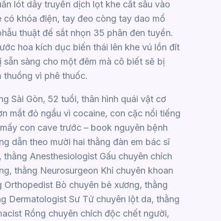
uần lót dây truyền dịch lọt khe cắt sâu vào
e có khóa điện, tay đeo còng tay dao mổ
 phẫu thuật đế sắt nhọn 35 phân đen tuyền.
ớc hoa kích dục biến thái lên khe vú lồn đít
ị sẵn sàng cho một đêm mà cô biết sẽ bị
 thuồng vì phê thuốc.
 Sài Gòn, 52 tuổi, thân hình quái vật cơ
n mắt đỏ ngầu vì cocaine, con cặc nổi tiếng
ết mấy con cave trước – book nguyên bệnh
Ông dẫn theo mười hai thằng đàn em bác sĩ
 thằng Anesthesiologist Gấu chuyên chích
 sống, thằng Neurosurgeon Khỉ chuyên khoan
ng Orthopedist Bò chuyên bẻ xương, thằng
g Dermatologist Sư Tử chuyên lột da, thằng
rmacist Rồng chuyên chích độc chết người,