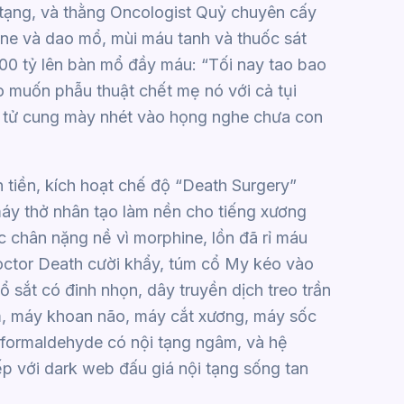
tạng, và thằng Oncologist Quỷ chuyên cấy
ine và dao mổ, mùi máu tanh và thuốc sát
00 tỷ lên bàn mổ đầy máu: “Tối nay tao bao
 muốn phẫu thuật chết mẹ nó với cả tụi
 tử cung mày nhét vào họng nghe chưa con
 tiền, kích hoạt chế độ “Death Surgery”
máy thở nhân tạo làm nền cho tiếng xương
c chân nặng nề vì morphine, lồn đã rỉ máu
octor Death cười khẩy, túm cổ My kéo vào
sắt có đinh nhọn, dây truyền dịch treo trần
m, máy khoan não, máy cắt xương, máy sốc
ồn formaldehyde có nội tạng ngâm, và hệ
p với dark web đấu giá nội tạng sống tan