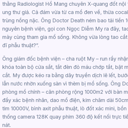
thằng Radiologist Hổ Mang chuyên X-quang đốt nội 
ung thư giả. Cả đám vừa từ ca mổ đen về, thừa coca
trùng nồng nặc. Ông Doctor Death ném bao tải tiền 1
nguyên bệnh viện, gọi con Ngọc Diễm My ra đây, tao
mày cùng tham gia mổ sống. Không vừa lòng tao cắt
đĩ phẫu thuật?”.
Ông giám đốc bệnh viện – cha ruột My – run rẩy nhận
khóa toàn bộ cửa sắt, tắt đèn đỏ máu chớp tắt, bật 
cắt. My được kéo ra bằng dây truyền dịch lê lết, bướ
lẫn nước nhờn xuống sàn vì thèm bị mổ sống. Ông D
phòng mổ chính – căn phòng rộng 1000m2 với bàn mổ 
đầy xác bệnh nhân, dao mổ điện, kim châm dài 50c
tim 10000V, bình axit phẫu thuật, lò đốt xác mini, b
thống camera 128K quay phim 360 độ kết nối trực tiế
nát.