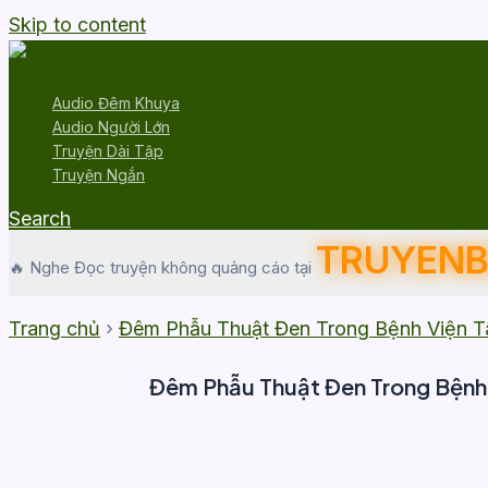
Skip to content
Audio Đêm Khuya
Audio Người Lớn
Truyện Dài Tập
Truyện Ngắn
Search
TRUYENB
🔥 Nghe Đọc truyện không quảng cáo tại
Trang chủ
›
Đêm Phẫu Thuật Đen Trong Bệnh Viện 
Đêm Phẫu Thuật Đen Trong Bệnh