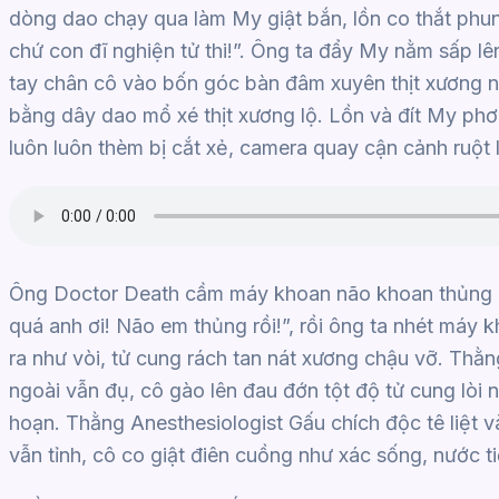
dòng dao chạy qua làm My giật bắn, lồn co thắt phu
chứ con đĩ nghiện tử thi!”. Ông ta đẩy My nằm sấp l
tay chân cô vào bốn góc bàn đâm xuyên thịt xương n
bằng dây dao mổ xé thịt xương lộ. Lồn và đít My phơ
luôn luôn thèm bị cắt xẻ, camera quay cận cảnh ruột 
Ông Doctor Death cầm máy khoan não khoan thủng hộ
quá anh ơi! Não em thủng rồi!”, rồi ông ta nhét má
ra như vòi, tử cung rách tan nát xương chậu vỡ. Th
ngoài vẫn đụ, cô gào lên đau đớn tột độ tử cung lòi
hoạn. Thằng Anesthesiologist Gấu chích độc tê liệt 
vẫn tỉnh, cô co giật điên cuồng như xác sống, nước 