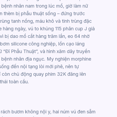
m bệnh nhân nam trong lúc mổ, giờ làm nữ
n thèm bị phẫu thuật sống – đứng trước
rùng tanh nồng, máu khô và tinh trùng đặc
e hàng ngày, vú to khủng 115 phân cup J giả
ì bị dao mổ cắt hàng trăm lần, eo 64 nhờ
 bơm silicone công nghiệp, lồn cạo láng
 “Đĩ Phẫu Thuật”, và hình xăm dây truyền
ư bệnh nhân địa ngục. My nghiện morphine
ống đến nội tạng lòi mới phê, nên tự
hí còn chủ động quay phim 32K đăng lên
thái toàn cầu.
 rách bươm không nội y, hai núm vú đen sẫm