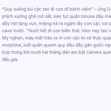
“Quỳ xuống bú cặc tao đi con đĩ bệnh viện!” – ông D
phịch xuống ghế mổ sắt, kéo tụt quần blouse đầy má
đầy nội tạng vụn, miệng há ra ngậm lấy con cặc voi p
cave trước. “Nuốt hết đi con biến thái, hôm nay tao 
My nghẹn, máu mắt trào ra vì con cặc to xé thực qu
morphine, lưỡi quấn quanh quy đầu đầy gân guốc nạm
bóp trong khi mười hai thằng đàn em bật camera quay
đấu giá.