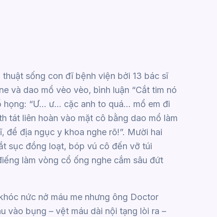
 thuật sống con đĩ bệnh viện bởi 13 bác sĩ
aine và dao mổ vèo vèo, bình luận “Cắt tim nó
 cổ họng: “Ư… ư… cặc anh to quá… mổ em đi
h tát liên hoàn vào mặt cô bằng dao mổ làm
ĩ, để địa ngục y khoa nghe rõ!”. Mười hai
ắt sục đồng loạt, bóp vú cô đến vỡ túi
 điếng làm vòng cổ ống nghe cắm sâu đứt
 khóc nức nở máu me nhưng ông Doctor
 vào bụng – vệt máu dài nội tạng lòi ra –