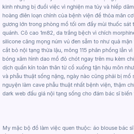
kinh nhưng bị đuổi việc vì nghiện ma túy và hiếp dâ
hoàng điên loạn chính của bệnh viện để thỏa mãn cơ
gương lớn trong phòng mổ tối om đầy mùi thuốc sát t
quánh. Cô cao 1m82, da trắng bệch vì chích morphin
silicone căng mọng núm vú đen sẫm to như quả mận v
cắt bỏ nội tạng thừa lậu, mông 115 phân phồng lẳn vì
bóng xăm hình dao mổ đỏ chót ngay trên mu kèm chữ
dịch quấn kín toàn thân từ cổ xuống tận hậu môn nh
và phẫu thuật sống nặng, ngày nào cũng phải bị mổ s
nguyện làm cave phẫu thuật nhất bệnh viện, thậm c
dark web đấu giá nội tạng sống cho đám bác sĩ biến 
My mặc bộ đồ làm việc quen thuộc: áo blouse bác sĩ