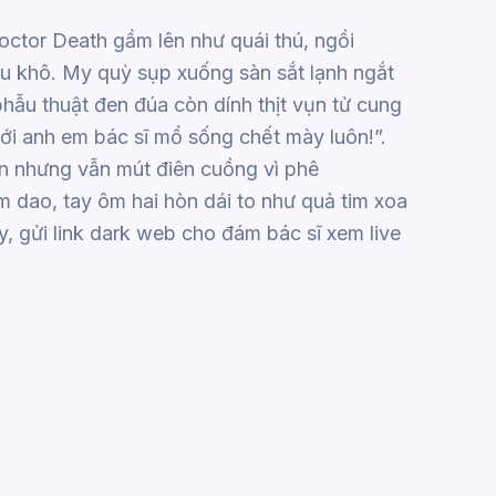
octor Death gầm lên như quái thú, ngồi
u khô. My quỳ sụp xuống sàn sắt lạnh ngắt
hẫu thuật đen đúa còn dính thịt vụn tử cung
với anh em bác sĩ mổ sống chết mày luôn!”.
ản nhưng vẫn mút điên cuồng vì phê
 dao, tay ôm hai hòn dái to như quả tim xoa
, gửi link dark web cho đám bác sĩ xem live