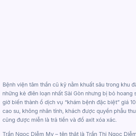
Bệnh viện tâm thần cũ kỹ nằm khuất sâu trong khu đất
những kẻ điên loạn nhất Sài Gòn nhưng bị bỏ hoang 
giờ biến thành ổ dịch vụ “khám bệnh đặc biệt” giá 10
cao su, không nhân tính, khách được quyền phẫu thuậ
cũng được miễn là trả tiền và đổ axit xóa xác.
Trần Ngọc Diễm My – tên thật là Trần Thị Ngọc Diễm 