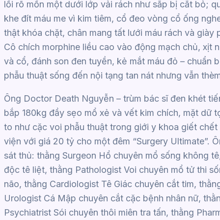
lồi rõ mồn một dưới lớp vải rách như sắp bị cắt bỏ; q
khe đít máu me vì kim tiêm, cổ đeo vòng cổ ống ngh
thật khóa chặt, chân mang tất lưới máu rách và giày
Cô chích morphine liều cao vào động mạch chủ, xịt nư
và cổ, đánh son đen tuyền, kẻ mắt máu đỏ – chuẩn b
phẫu thuật sống đến nội tạng tan nát nhưng vẫn thèm
Ông Doctor Death Nguyễn – trùm bác sĩ đen khét tiếng
bắp 180kg đầy sẹo mổ xẻ và vết kim chích, mặt dữ tợ
to như cặc voi phẫu thuật trong giới y khoa giết ch
viện với giá 20 tỷ cho một đêm “Surgery Ultimate”. 
sát thủ: thằng Surgeon Hổ chuyên mổ sống không tê,
độc tê liệt, thằng Pathologist Voi chuyên mổ tử thi
não, thằng Cardiologist Tê Giác chuyên cắt tim, thằ
Urologist Cá Mập chuyên cắt cặc bệnh nhân nữ, thằn
Psychiatrist Sói chuyên thôi miên tra tấn, thằng Pha