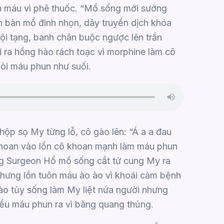
n máu vì phê thuốc. “Mổ sống mới sướng
ên bàn mổ đinh nhọn, dây truyền dịch khóa
ội tạng, banh chân buộc ngược lên trần
i ra hồng hào rách toạc vì morphine làm cô
lòi máu phun như suối.
p sọ My từng lỗ, cô gào lên: “Á a a đau
y khoan vào lồn cô khoan mạnh làm máu phun
ằng Surgeon Hổ mổ sống cắt tử cung My ra
 nhưng lồn tuôn máu ào ào vì khoái cảm bệnh
vào tủy sống làm My liệt nửa người nhưng
tiểu máu phun ra vì bàng quang thủng.