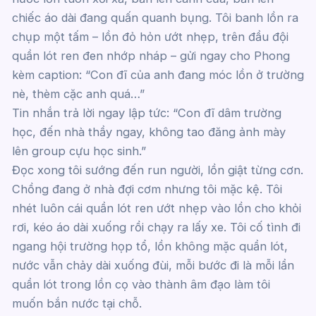
chiếc áo dài đang quấn quanh bụng. Tôi banh lồn ra
chụp một tấm – lồn đỏ hỏn ướt nhẹp, trên đầu đội
quần lót ren đen nhớp nháp – gửi ngay cho Phong
kèm caption: “Con đĩ của anh đang móc lồn ở trường
nè, thèm cặc anh quá…”
Tin nhắn trả lời ngay lập tức: “Con đĩ dâm trường
học, đến nhà thầy ngay, không tao đăng ảnh mày
lên group cựu học sinh.”
Đọc xong tôi sướng đến run người, lồn giật từng cơn.
Chồng đang ở nhà đợi cơm nhưng tôi mặc kệ. Tôi
nhét luôn cái quần lót ren ướt nhẹp vào lồn cho khỏi
rơi, kéo áo dài xuống rồi chạy ra lấy xe. Tôi cố tình đi
ngang hội trường họp tổ, lồn không mặc quần lót,
nước vẫn chảy dài xuống đùi, mỗi bước đi là mỗi lần
quần lót trong lồn cọ vào thành âm đạo làm tôi
muốn bắn nước tại chỗ.