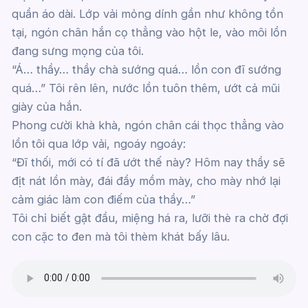
quần áo dài. Lớp vải mỏng dính gần như không tồn
tại, ngón chân hắn cọ thẳng vào hột le, vào môi lồn
đang sưng mọng của tôi.
“Á… thầy… thầy chà sướng quá… lồn con đĩ sướng
quá…” Tôi rên lên, nước lồn tuôn thêm, ướt cả mũi
giày của hắn.
Phong cười khà khà, ngón chân cái thọc thẳng vào
lồn tôi qua lớp vải, ngoáy ngoáy:
“Đĩ thối, mới có tí đã ướt thế này? Hôm nay thầy sẽ
địt nát lồn mày, đái đầy mồm mày, cho mày nhớ lại
cảm giác làm con điếm của thầy…”
Tôi chỉ biết gật đầu, miệng há ra, lưỡi thè ra chờ đợi
con cặc to đen mà tôi thèm khát bấy lâu.