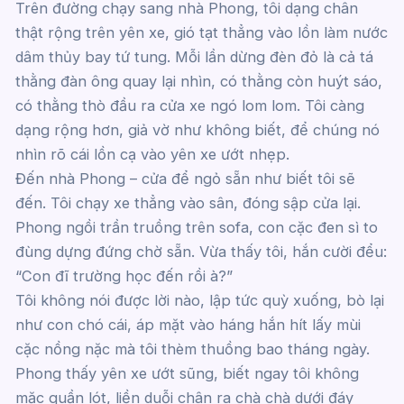
Trên đường chạy sang nhà Phong, tôi dạng chân
thật rộng trên yên xe, gió tạt thẳng vào lồn làm nước
dâm thủy bay tứ tung. Mỗi lần dừng đèn đỏ là cả tá
thằng đàn ông quay lại nhìn, có thằng còn huýt sáo,
có thằng thò đầu ra cửa xe ngó lom lom. Tôi càng
dạng rộng hơn, giả vờ như không biết, để chúng nó
nhìn rõ cái lồn cạ vào yên xe ướt nhẹp.
Đến nhà Phong – cửa để ngỏ sẵn như biết tôi sẽ
đến. Tôi chạy xe thẳng vào sân, đóng sập cửa lại.
Phong ngồi trần truồng trên sofa, con cặc đen sì to
đùng dựng đứng chờ sẵn. Vừa thấy tôi, hắn cười đểu:
“Con đĩ trường học đến rồi à?”
Tôi không nói được lời nào, lập tức quỳ xuống, bò lại
như con chó cái, áp mặt vào háng hắn hít lấy mùi
cặc nồng nặc mà tôi thèm thuồng bao tháng ngày.
Phong thấy yên xe ướt sũng, biết ngay tôi không
mặc quần lót, liền duỗi chân ra chà chà dưới đáy