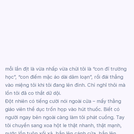
mỗi lần địt là vừa nhấp vừa chửi tôi là “con đĩ trường
học”, “con điếm mặc áo dài dâm loạn”, rồi đái thẳng
vào miệng tôi khi tôi đang lên đỉnh. Chỉ nghĩ thôi mà
lồn tôi đã co thắt dữ dội.
Đột nhiên có tiếng cười nói ngoài cửa – mấy thằng
giáo viên thể dục trốn họp vào hút thuốc. Biết có
người ngay bên ngoài càng làm tôi phát cuồng. Tay
tôi chuyển sang xoa hột le thật nhanh, thật mạnh,
nước lồn tuôn xối xả, bắn lên cánh cửa, bắn lên