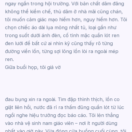
ngay ngắn trong hội trường. Với bản chất dâm đãng
không thể kiềm chế, thủ dâm ở nhà mãi cũng chán,
tôi muốn cảm giác mạo hiểm hơn, nguy hiểm hơn. Tôi
chọn chiếc áo dài lụa mỏng nhất tủ, loại gần như
trong suốt dưới ánh đèn, cố tình mặc quần lót ren
đen lưới để bất cứ ai nhìn kỹ cũng thấy rõ từng
đường viền lồn, từng sợi lông lồn lòi ra ngoài mép
ren.
Giữa buổi họp, tôi giả vờ
đau bụng xin ra ngoài. Tim đập thình thịch, lồn co
giật liên hồi, nước đã rỉ ra thấm đũng quần lót từ lúc
ngồi nghe hiệu trưởng đọc báo cáo. Tôi lẻn thẳng
vào nhà vệ sinh nam giáo viên – nơi ít người dùng
nhất vào giờ này. Vừa đóng cửa buồng cuối cùng, tôi