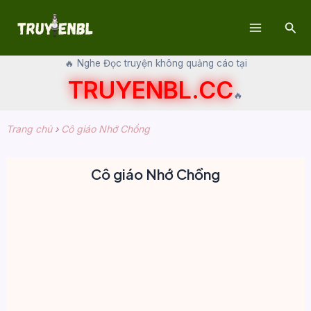
Skip
Sear
to
Main
content
🔥 Nghe Đọc truyện không quảng cáo tại
Menu
TRUYENBL.CC
🔥
Trang chủ
›
Cô giáo Nhớ Chồng
Cô giáo Nhớ Chồng