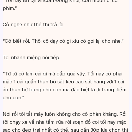
“Tối nay 8h tại Vincom Đồng Khởi, con muốn đi coi
phim.”
Cô nghe như thế thì trả lời.
“Cô biết rồi. Thôi cô dạy có gì xíu cô gọi lại cho nhe.”
Tôi nhanh miệng nói tiếp.
“Từ từ cô làm cái gì mà gấp quá vậy. Tối nay cô phải
mặc 1 cái quần thun bó sát kéo cao sát háng với 1 cái
áo thun hở bụng cho con mà đặc biệt là đi trang điểm
cho con.”
Nói rồi tôi tắt máy luôn không cho cô phản kháng. Rồi
tôi chạy xe về nhà tắm rửa rồi soạn đồ coi tối nay mặc
sao cho đẹp trai nhất có thể, sau gần 30p lựa chọn thì