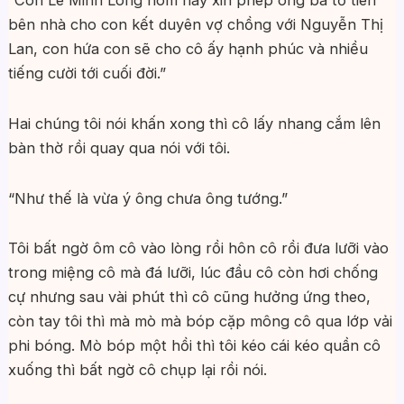
“Con Lê Minh Long hôm nay xin phép ông bà tổ tiên
bên nhà cho con kết duyên vợ chồng với Nguyễn Thị
Lan, con hứa con sẽ cho cô ấy hạnh phúc và nhiều
tiếng cười tới cuối đời.”
Hai chúng tôi nói khấn xong thì cô lấy nhang cắm lên
bàn thờ rồi quay qua nói với tôi.
“Như thế là vừa ý ông chưa ông tướng.”
Tôi bất ngờ ôm cô vào lòng rồi hôn cô rồi đưa lưỡi vào
trong miệng cô mà đá lưỡi, lúc đầu cô còn hơi chống
cự nhưng sau vài phút thì cô cũng hưởng ứng theo,
còn tay tôi thì mà mò mà bóp cặp mông cô qua lớp vải
phi bóng. Mò bóp một hồi thì tôi kéo cái kéo quần cô
xuống thì bất ngờ cô chụp lại rồi nói.