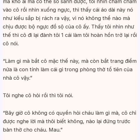
mà khó ai mà có thể so sánh được, tôi nhìn chầm chầm
vào cô rồi nhìn xuống ngực, thì thấy cái áo dài này nó
như kiểu sắp bị rách ra vậy, vì nó không thể nào mà
chịu được bộ ngực đồ sộ của cô ấy. Thấy tôi nhìn như
thế thì cô đi lại đành tôi 1 cái làm tôi hoàn hồn trở lại rồi
cô nói.
“Làm gì mà bắt cô mặc thế này, mà còn bắt trang điểm
nửa là con tính làm cái gì trong phòng thờ tổ tiên của
nhà cô vậy.”
Tôi nghe cô hỏi rồi thì tôi nói.
“Bây giờ cô không có quyền hỏi cháu làm gì mà, cô chỉ
được nghe lời mà thôi biết không, nào lại đứng trước
bàn thờ cho cháu. Mau.”