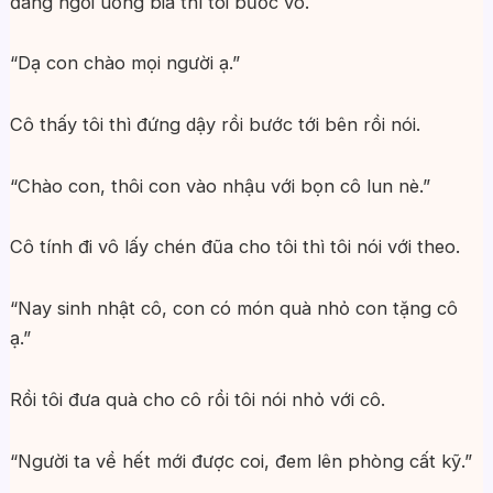
đang ngồi uống bia thì tôi bước vô.
“Dạ con chào mọi người ạ.”
Cô thấy tôi thì đứng dậy rồi bước tới bên rồi nói.
“Chào con, thôi con vào nhậu với bọn cô lun nè.”
Cô tính đi vô lấy chén đũa cho tôi thì tôi nói với theo.
“Nay sinh nhật cô, con có món quà nhỏ con tặng cô
ạ.”
Rồi tôi đưa quà cho cô rồi tôi nói nhỏ với cô.
“Người ta về hết mới được coi, đem lên phòng cất kỹ.”