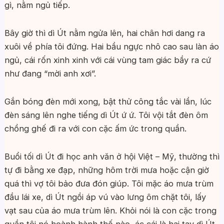
gì, nằm ngủ tiếp.
Bây giờ thì dì Út nằm ngửa lên, hai chân hơi dang ra
xuôi về phía tôi đứng. Hai bầu ngực nhô cao sau làn áo
ngủ, cái rốn xinh xinh với cái vùng tam giác bầy ra cứ
như đang “mời anh xơi”.
Gắn bóng đèn mới xong, bật thử công tắc vài lần, lúc
đèn sáng lên nghe tiếng dì Út ứ ứ. Tôi vội tắt đèn ôm
chồng ghế đi ra với con cặc ấm ức trong quần.
Buổi tối dì Út đi học anh văn ở hội Việt – Mỹ, thường thì
tự đi bằng xe đạp, những hôm trời mưa hoặc cận giờ
quá thì vợ tôi bảo đưa đón giúp. Tôi mặc áo mưa trùm
đầu lái xe, dì Út ngồi áp vú vào lưng ôm chặt tôi, lấy
vạt sau của áo mưa trùm lên. Khỏi nói là con cặc trong
quần tôi nó hoành hành thế nào, ác cái là hai tay dì Út