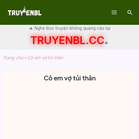
Skip
Sear
to
Main
content
🔥 Nghe Đọc truyện không quảng cáo tại
Menu
TRUYENBL.CC
🔥
Trang chủ
›
Cô em vợ tủi thân
Cô em vợ tủi thân