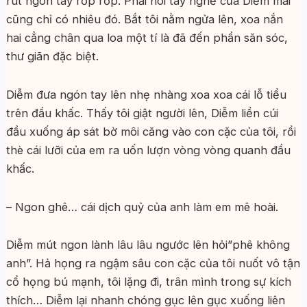
rút ngón tay rốp rốp. Phải nói tay nghề của Diễm mãi
cũng chỉ có nhiêu đó. Bắt tôi nằm ngửa lên, xoa nắn
hai cẳng chân qua loa một tí là đã đến phần săn sóc,
thư giãn đặc biệt.
Diễm đưa ngón tay lên nhẹ nhàng xoa xoa cái lỗ tiểu
trên đầu khấc. Thấy tôi giật người lên, Diễm liền cúi
đầu xuống áp sát bờ môi căng vào con cặc của tôi, rồi
thè cái lưỡi của em ra uốn lượn vòng vòng quanh đầu
khấc.
– Ngon ghê… cái dịch quỷ của anh làm em mê hoài.
Diễm mút ngon lành lâu lâu ngước lên hỏi”phê không
anh”. Hả họng ra ngậm sâu con cặc của tôi nuốt vô tận
cổ họng bú mạnh, tôi lặng đi, trân mình trong sự kích
thích… Diễm lại nhanh chóng gục lên gục xuống liên