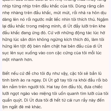
nhịp từng nhịp trên đầu khấc của tôi. Dùng răng cắn
nhẹ nhàng trên đầu khấc, mút mút, rồi nhả ra hôn dịu
dàng lên nó rồi ngước mắt liếc nhìn tôi thích thú. Ngậm
lại đầu khấc trong miệng mình, dì Út đẩy lưỡi trên khe
đầu khấc đang ửng đỏ. Cứ với những động tác lúc hờ
hững lúc săn đón không ngừng kích thích đó, làm tôi
hứng lên tột độ bèn nắm chặt hai bên đầu của dì Út
sục lên sục xuống vào con cặc cứng của tôi mỗi lúc
một nhanh hơn.
Biết nếu cứ để cho tôi đụ như vậy, cặc tôi sẽ bắn lũ
tinh binh ào ra ngay. Dì Út gỡ tay tôi ra khỏi đầu rồi bò
lên nẳm trên người tôi. Hai tay ôm đầu tôi, đưa chiếc
lưỡi ngọt ngào vào miệng tôi uốn quanh tìm lưỡi của tôi
quấn quýt. Dì Út đưa tôi đi hết từ cái run rẩy này đến
lịm ngất đê mê khác.