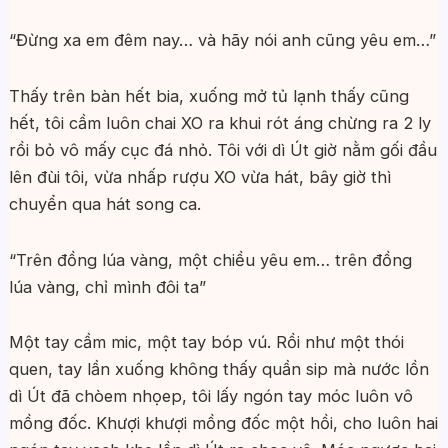
“Đừng xa em đêm nay… và hãy nói anh cũng yêu em…”
Thấy trên bàn hết bia, xuống mở tủ lạnh thấy cũng
hết, tôi cầm luôn chai XO ra khui rót áng chừng ra 2 ly
rồi bỏ vô mấy cục đá nhỏ. Tôi với dì Út giờ nằm gối đầu
lên đùi tôi, vừa nhấp rượu XO vừa hát, bây giờ thì
chuyển qua hát song ca.
“Trên đồng lúa vàng, một chiều yêu em… trên đồng
lúa vàng, chỉ mình đôi ta”
Một tay cầm mic, một tay bóp vú. Rồi như một thói
quen, tay lần xuống không thấy quần sip mà nước lồn
dì Út đã chòem nhọep, tôi lấy ngón tay móc luôn vô
mồng đốc. Khượi khượi mồng đốc một hồi, cho luôn hai