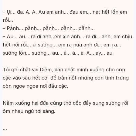
– Ụi… đa. A. A. Au em anh… đau em… nát hết lồn em
rồi…
– Pằnh… pằnh… pằnh… pằnh… pằnh…
– Au… au… ra đi anh, em xin anh… ra đi… anh, em chịu
hết nổi rồi… ui sướng… em ra nữa anh ơi… em ra…
sướng lồn… sướng… au… á… á… a. A… ay… au.
Tôi ghì chặt vai Diễm, dán chặt mình xuống cho con
cặc vào sâu hết cỡ, để bắn nốt những con tình trùng
còn ngoe ngoe nơi đầu cặc.
Nằm xuống hai đứa cùng thở dốc đầy sung sướng rồi
ôm nhau ngủ tới sáng.
…