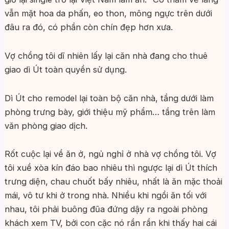
vẫn mặt hoa da phấn, eo thon, mông ngực trên dưới
đâu ra đó, có phần còn chín đẹp hơn xưa.
Vợ chồng tôi dĩ nhiên lấy lại căn nhà đang cho thuê
giao dì Út toàn quyền sử dụng.
Dì Út cho remodel lại toàn bộ căn nhà, tầng dưới làm
phòng trưng bày, giới thiệu mỹ phẩm… tầng trên làm
văn phòng giao dịch.
Rốt cuộc lại về ăn ở, ngủ nghỉ ở nhà vợ chồng tôi. Vợ
tôi xuề xòa kín đáo bao nhiêu thì ngược lại dì Út thích
trưng diện, chau chuốt bấy nhiêu, nhất là ăn mặc thoải
mái, vô tư khi ở trong nhà. Nhiều khi ngồi ăn tối với
nhau, tôi phải buông đũa đứng dậy ra ngoài phòng
khách xem TV, bởi con cặc nó rần rần khi thấy hai cái