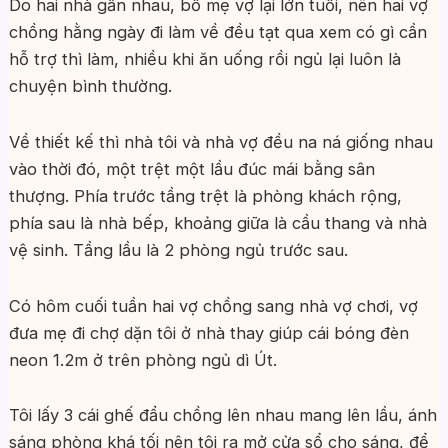
Do hai nhà gần nhau, bố mẹ vợ lại lớn tuổi, nên hai vợ
chồng hằng ngày đi làm về đều tạt qua xem có gì cần
hỗ trợ thì làm, nhiều khi ăn uống rồi ngủ lại luôn là
chuyện bình thường.
Về thiết kế thì nhà tôi và nhà vợ đều na ná giống nhau
vào thời đó, một trệt một lầu đúc mái bằng sân
thượng. Phía trước tầng trệt là phòng khách rộng,
phía sau là nhà bếp, khoảng giữa là cầu thang và nhà
vệ sinh. Tầng lầu là 2 phòng ngủ trước sau.
Có hôm cuối tuần hai vợ chồng sang nhà vợ chơi, vợ
đưa mẹ đi chợ dặn tôi ở nhà thay giúp cái bóng đèn
neon 1.2m ở trên phòng ngủ dì Út.
Tôi lấy 3 cái ghế đẩu chồng lên nhau mang lên lầu, ánh
sáng phòng khá tối nên tôi ra mở cửa sổ cho sáng, để