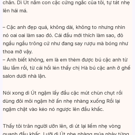
chân. Dì Út nắm con cặc cứng ngắc của tôi, tự tát nhẹ
lên hái má.
– Cặc anh đẹp quá, không dài, không to nhưng nhìn
nó oai oai làm sao đó. Cái đầu mới thích làm sao, đỏ
ngầu ngầu trông cứ như đang say rượu mà bóng như
thoa mỡ vậy.
– Anh biết không, em là em thèm được bú cặc anh từ
lâu lắm rồi, từ cái hồi lén thấy chị Hà bú cặc anh ở ghế
salon dưới nhà lận.
Nói xong dì Út ngậm lấy đầu cặc mút chùn chụt rồi
dùng đôi môi ngậm hờ ấn nhẹ nhàng xuống Rồi lại
ngậm chặt vào kéo nó ngược lên đầu khấc.
Thấy tôi trân người ưỡn lên, dì út lại liếm nhẹ vòng
quanh đầu khấc. Lưỡi dì Út nhẹ nhàng múa nhảy từng