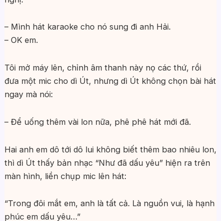
– Mình hát karaoke cho nó sung đi anh Hải.
– OK em.
Tôi mở máy lên, chỉnh âm thanh này nọ các thứ, rồi
đưa một mic cho dì Út, nhưng dì Út không chọn bài hát
ngay mà nói:
– Để uống thêm vài lon nữa, phê phê hát mới đã.
Hai anh em dô tới dô lui không biết thêm bao nhiêu lon,
thì dì Út thấy bản nhạc “Như đã dấu yêu” hiện ra trên
màn hình, liền chụp mic lên hát:
“Trong đôi mắt em, anh là tất cả. Là nguồn vui, là hạnh
phúc em dấu yêu…”