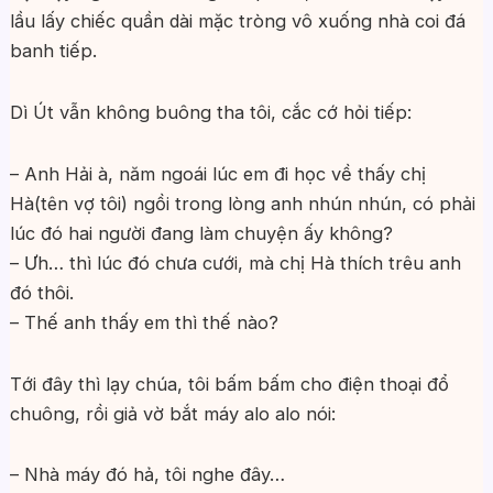
lầu lấy chiếc quần dài mặc tròng vô xuống nhà coi đá
banh tiếp.
Dì Út vẫn không buông tha tôi, cắc cớ hỏi tiếp:
– Anh Hải à, năm ngoái lúc em đi học về thấy chị
Hà(tên vợ tôi) ngồi trong lòng anh nhún nhún, có phải
lúc đó hai người đang làm chuyện ấy không?
– Ưh… thì lúc đó chưa cưới, mà chị Hà thích trêu anh
đó thôi.
– Thế anh thấy em thì thế nào?
Tới đây thì lạy chúa, tôi bấm bấm cho điện thoại đổ
chuông, rồi giả vờ bắt máy alo alo nói:
– Nhà máy đó hả, tôi nghe đây…