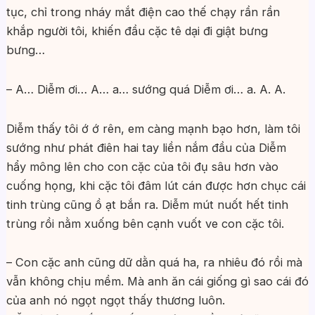
tục, chỉ trong nháy mắt điện cao thế chạy rần rần
khắp người tôi, khiến đầu cặc tê dại đi giật bưng
bưng…
– A… Diễm ơi… A… a… sướng quá Diễm ơi… a. A. A.
Diễm thấy tôi ớ ớ rên, em càng mạnh bạo hơn, làm tôi
sướng như phát điên hai tay liền nắm đầu của Diễm
hẩy mông lên cho con cặc của tôi đụ sâu hơn vào
cuống họng, khi cặc tôi đâm lút cán được hơn chục cái
tinh trùng cũng ồ ạt bắn ra. Diễm mút nuốt hết tinh
trùng rồi nằm xuống bên cạnh vuốt ve con cặc tôi.
– Con cặc anh cũng dữ dằn quá ha, ra nhiêu đó rồi mà
vẫn không chịu mềm. Mà anh ăn cái giống gì sao cái đó
của anh nó ngọt ngọt thấy thương luôn.