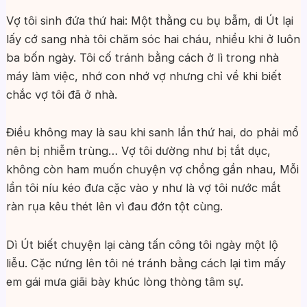
Vợ tôi sinh đứa thứ hai: Một thằng cu bụ bẫm, di Út lại
lấy cớ sang nhà tôi chăm sóc hai cháu, nhiều khi ở luôn
ba bốn ngày. Tôi cố tránh bằng cách ở lì trong nhà
máy làm việc, nhớ con nhớ vợ nhưng chỉ về khi biết
chắc vợ tôi đã ở nhà.
Điều không may là sau khi sanh lần thứ hai, do phải mổ
nên bị nhiễm trùng… Vợ tôi dường như bị tắt dục,
không còn ham muốn chuyện vợ chồng gần nhau, Mỗi
lần tôi níu kéo đưa cặc vào y như là vợ tôi nước mắt
ràn rụa kêu thét lên vì đau đớn tột cùng.
Dì Út biết chuyện lại càng tấn công tôi ngày một lộ
liễu. Cặc nứng lên tôi né tránh bằng cách lại tìm mấy
em gái mưa giãi bày khúc lòng thòng tâm sự.