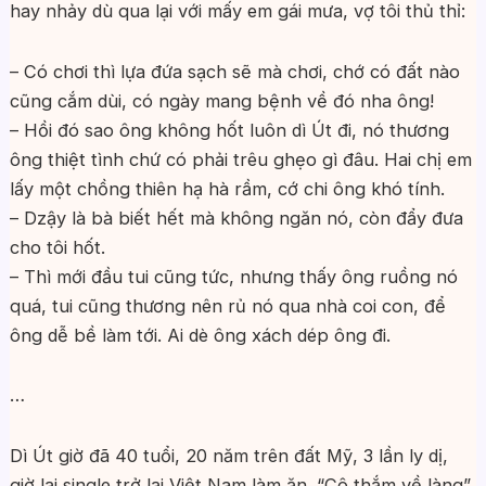
hay nhảy dù qua lại với mấy em gái mưa, vợ tôi thủ thỉ:
– Có chơi thì lựa đứa sạch sẽ mà chơi, chớ có đất nào
cũng cắm dùi, có ngày mang bệnh về đó nha ông!
– Hồi đó sao ông không hốt luôn dì Út đi, nó thương
ông thiệt tình chứ có phải trêu ghẹo gì đâu. Hai chị em
lấy một chồng thiên hạ hà rầm, cớ chi ông khó tính.
– Dzậy là bà biết hết mà không ngăn nó, còn đẩy đưa
cho tôi hốt.
– Thì mới đầu tui cũng tức, nhưng thấy ông ruồng nó
quá, tui cũng thương nên rủ nó qua nhà coi con, để
ông dễ bề làm tới. Ai dè ông xách dép ông đi.
…
Dì Út giờ đã 40 tuổi, 20 năm trên đất Mỹ, 3 lần ly dị,
giờ lại single trở lại Việt Nam làm ăn. “Cô thắm về làng”