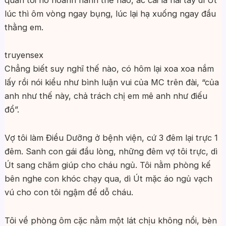
lúc thì ôm vòng ngay bụng, lúc lại hạ xuống ngay đầu
thằng em.
truyensex
Chẳng biết suy nghĩ thế nào, có hôm lại xoa xoa nắm
lấy rồi nói kiểu như bình luận vui của MC trên đài, “của
anh như thế này, chả trách chị em mê anh như điếu
đổ”.
Vợ tôi làm Điều Dưỡng ở bệnh viện, cứ 3 đêm lại trực 1
đêm. Sanh con gái đầu lòng, những đêm vợ tôi trực, dì
Út sang chăm giúp cho cháu ngủ. Tôi nằm phòng kế
bên nghe con khóc chạy qua, dì Út mặc áo ngủ vạch
vú cho con tôi ngậm để dỗ cháu.
Tôi về phòng ôm cặc nằm một lát chịu không nổi, bèn