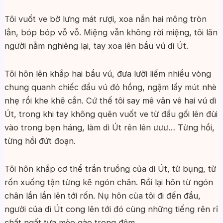
Tôi vuốt ve bờ lưng mát rượi, xoa nắn hai mông tròn
lẳn, bóp bóp vỗ vỗ. Miệng vẫn không rời miệng, tôi lăn
người nằm nghiêng lại, tay xoa lên bầu vú dì Út.
Tôi hôn lên khắp hai bầu vú, đưa lưỡi liếm nhiều vòng
chung quanh chiếc đầu vú đỏ hồng, ngậm lấy mút nhè
nhẹ rồi khe khẽ cắn. Cứ thế tôi say mê vân vê hai vú dì
Út, trong khi tay không quên vuốt ve từ đầu gối lên đùi
vào trong bẹn háng, làm dì Út rên lên ưưư… Từng hồi,
từng hồi đứt đoạn.
Tôi hôn khắp cơ thể trần truồng của dì Út, từ bụng, từ
rốn xuống tận từng kẽ ngón chân. Rồi lại hôn từ ngón
chân lần lần lên tới rốn. Nụ hôn của tôi đi đến đầu,
người của dì Út cong lên tới đó cùng những tiếng rên rỉ
chất ngất tựa mèo gào trong đêm.