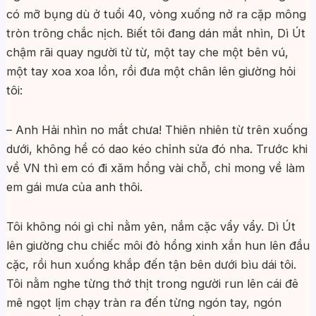
có mỡ bụng dù ở tuổi 40, vòng xuống nở ra cặp mông
tròn trông chắc nịch. Biết tôi đang dán mắt nhìn, Dì Út
chậm rãi quay người từ từ, một tay che một bên vú,
một tay xoa xoa lồn, rồi đưa một chân lên giường hỏi
tôi:
– Anh Hải nhìn no mắt chưa! Thiên nhiên từ trên xuống
dưới, không hề có dao kéo chỉnh sửa đó nha. Trước khi
về VN thì em có đi xăm hồng vài chỗ, chỉ mong về làm
em gái mưa của anh thôi.
Tôi không nói gì chỉ nằm yên, nắm cặc vẩy vẩy. Dì Út
lên giường chu chiếc môi đỏ hồng xinh xắn hun lên đầu
cặc, rồi hun xuống khắp đến tận bên dưới bìu dái tôi.
Tôi nằm nghe từng thớ thịt trong người run lên cái đê
mê ngọt lịm chạy tràn ra đến từng ngón tay, ngón