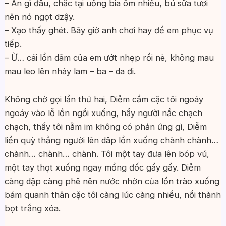
– Ăn gì đâu, chắc tại uống bia ôm nhiều, bú sữa tươi
nên nó ngọt dzậy.
– Xạo thấy ghét. Bây giờ anh chơi hay để em phục vụ
tiếp.
– Ừ… cái lồn dâm của em ướt nhẹp rồi nè, không mau
mau leo lên nhảy lam – ba – da đi.
Không chờ gọi lần thứ hai, Diễm cầm cặc tôi ngoáy
ngoáy vào lỗ lồn ngồi xuống, hẩy người nắc chạch
chạch, thấy tôi nằm im không có phản ứng gì, Diễm
liền quỳ thẳng người lên dâp lồn xuống chành chành…
chành… chành… chành. Tôi một tay đưa lên bóp vú,
một tay thọt xuống ngay mồng đốc gẩy gẩy. Diễm
càng dập càng phê nên nước nhờn của lồn trào xuống
bám quanh thân cặc tôi càng lúc càng nhiều, nổi thành
bọt trắng xóa.