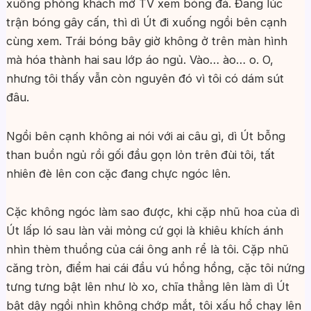
xuống phòng khách mở TV xem bóng đá. Đang lúc
trận bóng gây cấn, thì dì Út đi xuống ngồi bên cạnh
cùng xem. Trái bóng bây giờ không ở trên màn hình
mà hóa thành hai sau lớp áo ngủ. Vào… ào… o. O,
nhưng tôi thấy vẫn còn nguyên đó vì tôi có dám sút
đâu.
Ngồi bên cạnh không ai nói với ai câu gì, dì Út bỗng
than buồn ngủ rồi gối đầu gọn lỏn trên đùi tôi, tất
nhiên đè lên con cặc đang chực ngóc lên.
Cặc không ngóc làm sao được, khi cặp nhũ hoa của dì
Út lấp ló sau làn vải mỏng cứ gọi là khiêu khích ánh
nhìn thèm thuồng của cái ông anh rể là tôi. Cặp nhũ
căng tròn, điểm hai cái đầu vú hồng hồng, cặc tôi nứng
tưng tưng bật lên như lò xo, chĩa thẳng lên làm dì Út
bật dậy ngồi nhìn không chớp mắt, tôi xấu hổ chạy lên