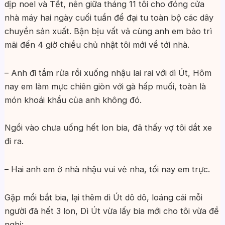
dịp noel và Tết, nên giữa tháng 11 tôi cho đóng cửa
nhà máy hai ngày cuối tuần để đại tu toàn bộ các dây
chuyền sản xuất. Bận bịu vất vả cùng anh em bảo trì
mãi đến 4 giờ chiều chủ nhật tôi mới về tới nhà.
– Anh đi tắm rửa rồi xuống nhậu lai rai với dì Út, Hôm
nay em làm mực chiên giòn với gà hấp muối, toàn là
món khoái khẩu của anh không đó.
Ngồi vào chưa uống hết lon bia, đã thấy vợ tôi dắt xe
đi ra.
– Hai anh em ở nhà nhậu vui vẻ nha, tối nay em trực.
Gặp mồi bắt bia, lại thêm dì Út dô dô, loáng cái mỗi
người đã hết 3 lon, Dì Út vừa lấy bia mới cho tôi vừa đề
nghị: