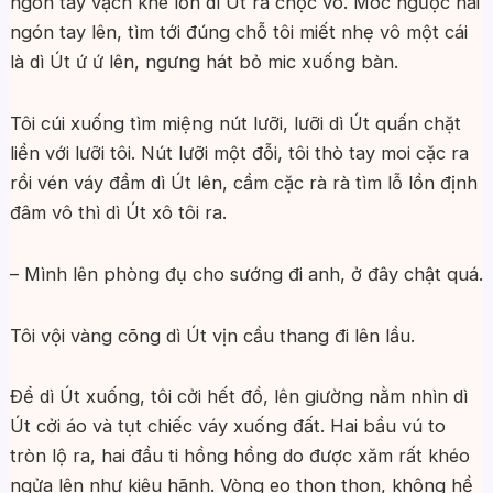
ngón tay vạch khe lồn dì Út ra chọc vô. Móc ngược hai
ngón tay lên, tìm tới đúng chỗ tôi miết nhẹ vô một cái
là dì Út ứ ứ lên, ngưng hát bỏ mic xuống bàn.
Tôi cúi xuống tìm miệng nút lưỡi, lưỡi dì Út quấn chặt
liền với lưỡi tôi. Nút lưỡi một đỗi, tôi thò tay moi cặc ra
rồi vén váy đầm dì Út lên, cầm cặc rà rà tìm lỗ lồn định
đâm vô thì dì Út xô tôi ra.
– Mình lên phòng đụ cho sướng đi anh, ở đây chật quá.
Tôi vội vàng cõng dì Út vịn cầu thang đi lên lầu.
Để dì Út xuống, tôi cởi hết đồ, lên giường nằm nhìn dì
Út cởi áo và tụt chiếc váy xuống đất. Hai bầu vú to
tròn lộ ra, hai đầu ti hồng hồng do được xăm rất khéo
ngửa lên như kiêu hãnh. Vòng eo thon thon, không hề