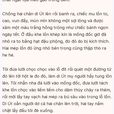
Chống hai chân dì Út lên rồi banh ra, chiếc mu lồn to,
cao, vun đầy, mủn mĩn không một sợi lông và được
xăm một màu trắng hồng trông như chiếc bánh ngon
ngày tết. Ở đầu khe lồn khép kín là mồng đốc giờ đã
nhô ra to bằng hạt đậu phộng, đo đỏ do bị kích thích.
Hai mép lồn đỏ ửng nhỏ bên trong cũng thập thò ra
he hé.
Tôi đưa lưỡi chọc chọc vào lỗ đít rồi quét một đường từ
đó lên tới hột le đo đỏ, làm dì Út mụ người hẩy tung lồn
lên. Tôi nhẫn nha đá lưỡi vào mồng đốc, đưa lưỡi tách
khe lồn chọc vào liếm liếm cho dâm thủy chảy ra thêm,
rồi mới lấy tay vạch hai mép ra bú sâu vào trong lỗ lồn.
Dì Út oằn người dơ cả hai chân lên trời, hai tay nắm
chặt lấy đầu tôi đè xuống.