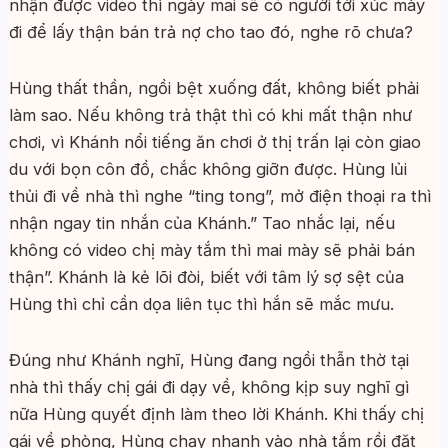
nhận được video thì ngày mai sẽ có người tới xúc mày
đi để lấy thận bán trả nợ cho tao đó, nghe rõ chưa?
Hùng thất thần, ngồi bệt xuống đất, không biết phải
làm sao. Nếu không trả thật thì có khi mất thận như
chơi, vì Khánh nổi tiếng ăn chơi ở thị trấn lại còn giao
du với bọn côn đồ, chắc không giỡn được. Hùng lủi
thủi đi về nhà thì nghe “ting tong”, mở điện thoại ra thì
nhận ngay tin nhắn của Khánh.” Tao nhắc lại, nếu
không có video chị mày tắm thì mai mày sẽ phải bán
thận”. Khánh là kẻ lõi đòi, biết với tâm lý sợ sệt của
Hùng thì chỉ cần dọa liên tục thì hắn sẽ mắc mưu.
Đúng như Khánh nghĩ, Hùng đang ngồi thẫn thờ tại
nhà thì thấy chị gái đi dạy về, không kịp suy nghĩ gì
nữa Hùng quyết định làm theo lời Khánh. Khi thấy chị
gái về phòng, Hùng chạy nhanh vào nhà tắm rồi đặt