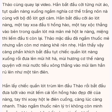
Thảo cùng quay lại video. Hắn bắt đầu cởi từng nút áo,
tụt quần nàng xuống ngắm nghía cơ thể trắng nõn nà
cùng với bộ đồ lót gợi cảm. Hắn bắt đầu cởi áo lót
nàng, một tay xoa đầu ti hồng hào, một tay xộc thẳng
vào bên trong quần lót mà mân mê hột le nàng, miệng
thì liếm đầu ti còn lại. Thảo mặc dầu đã ngấm thuốc mê
nhưng vẫn còn mơ màng khẽ rên nhẹ. Hắn thấy vậy
càng phấn khích bắt đầu tụt chiếc quần lót nàng
xuống rồi đưa lên mũi hít hà, mùi hương cơ thể nàng
quyện với mùi nước tiểu xông thẳng vào mũi làm hắn
rú lên như một tên điên.
Hắn lấy chiếc quần lót trùm lên đầu Thảo rồi bắt đầu
đưa lưỡi vào mút liếm cái lồn hồng hào đẹp đẽ của
nàng, tay thì xoay hột le điên cuồng, càng lúc càng
nhanh. Thảo ngấm thuốc nên lý trí không còn minh