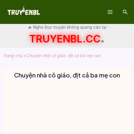
Skip
Sear
to
Main
content
🔥 Nghe Đọc truyện không quảng cáo tại
Menu
TRUYENBL.CC
🔥
Trang chủ
›
Chuyện nhà cô giáo, địt cả ba mẹ con
Chuyện nhà cô giáo, địt cả ba mẹ con