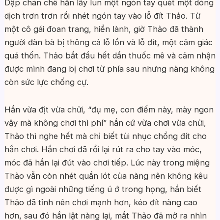
Dập chán chê hắn lấy lun một ngón tay quét một dòng
dịch trơn trơn rồi nhét ngón tay vào lỗ đít Thảo. Từ
một cô gái đoan trang, hiền lành, giờ Thảo đã thành
người đàn bà bị thông cả lỗ lồn và lỗ đít, một cảm giác
quá thốn. Thảo bắt đầu hết dần thuốc mê và cảm nhận
được mình đang bị chơi từ phía sau nhưng nàng không
còn sức lực chống cự.
Hắn vừa địt vừa chửi, “đụ mẹ, con điếm này, mày ngon
vậy mà không chơi thì phí” hắn cứ vừa chơi vừa chửi,
Thảo thì nghe hết mà chỉ biết tủi nhục chổng đít cho
hắn chơi. Hắn chơi đã rồi lại rút ra cho tay vào móc,
móc đã hắn lại đút vào chơi tiếp. Lúc này trong miệng
Thảo vẫn còn nhét quần lót của nàng nên không kêu
được gì ngoài những tiếng ú ớ trong họng, hắn biết
Thảo đã tỉnh nên chơi mạnh hơn, kéo đít nàng cao
hơn, sau đó hắn lật nàng lại, mắt Thảo đã mở ra nhìn