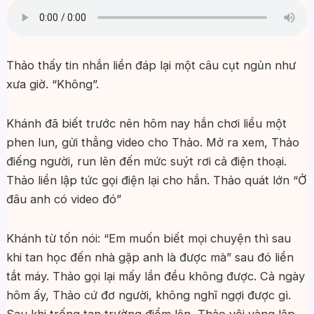
Thảo thấy tin nhắn liền đáp lại một câu cụt ngủn như
xưa giờ. “Không”.
Khánh đã biết trước nên hôm nay hắn chơi liều một
phen lun, gửi thẳng video cho Thảo. Mở ra xem, Thảo
điếng người, run lên đến mức suýt rơi cả điện thoại.
Thảo liền lập tức gọi điện lại cho hắn. Thảo quát lớn “Ở
đâu anh có video đó”
Khánh từ tốn nói: “Em muốn biết mọi chuyện thì sau
khi tan học đến nhà gặp anh là được mà” sau đó liền
tắt máy. Thảo gọi lại mấy lần đều không được. Cả ngày
hôm ấy, Thảo cứ đơ người, không nghĩ ngợi được gì.
Sau khi trống tan trường điểm lên, Thảo vội vàng lập