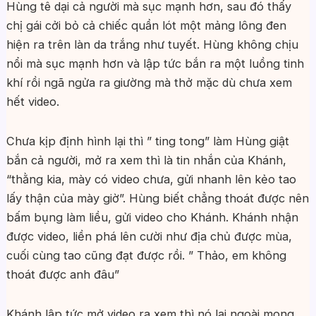
Hùng tê dại cả người mà sục mạnh hơn, sau đó thấy
chị gái cởi bỏ cả chiếc quần lót một mảng lông đen
hiện ra trên làn da trắng như tuyết. Hùng không chịu
nổi mà sục mạnh hơn và lập tức bắn ra một luồng tinh
khí rồi ngã ngửa ra giường mà thở mặc dù chưa xem
hết video.
Chưa kịp định hình lại thì ” ting tong” làm Hùng giật
bắn cả người, mở ra xem thì là tin nhắn của Khánh,
“thằng kia, mày có video chưa, gửi nhanh lên kẻo tao
lấy thận của mày giờ”. Hùng biết chẳng thoát được nên
bấm bụng làm liều, gửi video cho Khánh. Khánh nhận
được video, liền phá lên cười như địa chủ được mùa,
cuối cùng tao cũng đạt được rồi. ” Thảo, em không
thoát được anh đâu”
Khánh lập tức mở video ra xem thì nó lại ngoài mong