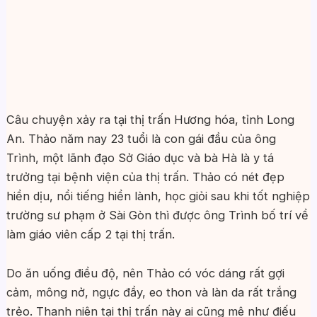
Câu chuyện xảy ra tại thị trấn Hương hóa, tỉnh Long
An. Thảo năm nay 23 tuổi là con gái đầu của ông
Trình, một lãnh đạo Sở Giáo dục và bà Hà là y tá
trưởng tại bệnh viện của thị trấn. Thảo có nét đẹp
hiền dịu, nổi tiếng hiền lành, học giỏi sau khi tốt nghiệp
trường sư phạm ở Sài Gòn thì được ông Trình bố trí về
làm giáo viên cấp 2 tại thị trấn.
Do ăn uống điều độ, nên Thảo có vóc dáng rất gợi
cảm, mông nở, ngực đầy, eo thon và làn da rất trắng
trẻo. Thanh niên tại thị trấn này ai cũng mê như điếu