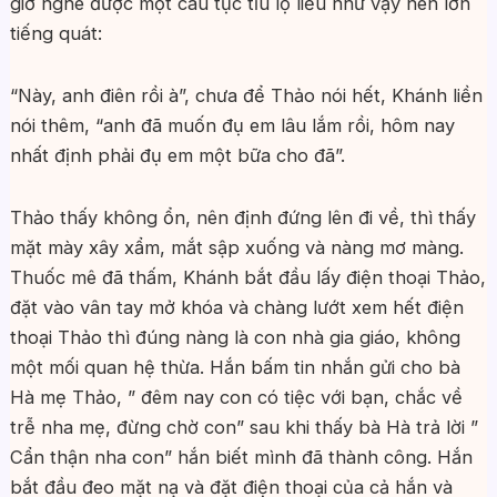
giờ nghe được một câu tục tĩu lộ liễu như vậy nên lớn
tiếng quát:
“Này, anh điên rồi à”, chưa để Thảo nói hết, Khánh liền
nói thêm, “anh đã muốn đụ em lâu lắm rồi, hôm nay
nhất định phải đụ em một bữa cho đã”.
Thảo thấy không ổn, nên định đứng lên đi về, thì thấy
mặt mày xây xẩm, mắt sập xuống và nàng mơ màng.
Thuốc mê đã thấm, Khánh bắt đầu lấy điện thoại Thảo,
đặt vào vân tay mở khóa và chàng lướt xem hết điện
thoại Thảo thì đúng nàng là con nhà gia giáo, không
một mối quan hệ thừa. Hắn bấm tin nhắn gửi cho bà
Hà mẹ Thảo, ” đêm nay con có tiệc với bạn, chắc về
trễ nha mẹ, đừng chờ con” sau khi thấy bà Hà trả lời ”
Cẩn thận nha con” hắn biết mình đã thành công. Hắn
bắt đầu đeo mặt nạ và đặt điện thoại của cả hắn và