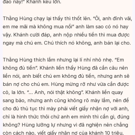
đao này!” Khánh kêu lớn.
Thằng Hùng chạy lại thấy thì thốt lên. “Ôi, anh đỉnh vãi,
em me mãi mà không mua nổi” anh làm sao có nó hay
vậy. Khánh cười đáp, anh nộp nhiều tiền thì mua được
ngay mà chú em. Chú thích nó không, anh bán lại cho.
Thằng Hùng thích lắm nhưng lại lí nhí nhỏ nhẹ. “Em
không đủ tiền”. Khánh liền thấy Hùng đã cắn câu nên
liền nói, anh biết chú em không đủ tiền, nhưng anh sẽ
bán nợ cho chú em. Hùng mừng rỡ như vừa cắn được
cỏ, la lớn. “… Anh, nói thật không”. Khánh liền quay
sang bảo, nhưng anh cũng không rõ mày lắm, nên để
cho đủ thủ tục thì mày phải viết giấy nhận nợ với anh,
chỉ là hình thức thôi chứ anh em mình thì cần gì, đúng
không? Hùng lưỡng lự nhưng vì đã nghiện nên chẳng
còn cách nào, viết giấy nhận nợ của khánh 10 triệu,