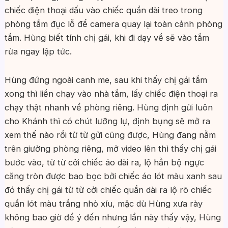
chiếc điện thoại dấu vào chiếc quần dài treo trong
phòng tắm đục lỗ để camera quay lại toàn cảnh phòng
tắm. Hùng biết tính chị gái, khi đi dạy về sẽ vào tắm
rửa ngay lập tức.
Hùng đứng ngoài canh me, sau khi thấy chị gái tắm
xong thì liền chạy vào nhà tắm, lấy chiếc điện thoại ra
chạy thật nhanh về phòng riêng. Hùng định gửi luôn
cho Khánh thì có chút lưỡng lự, định bụng sẽ mở ra
xem thế nào rồi từ từ gửi cũng được, Hùng đang nằm
trên giường phòng riêng, mở video lên thì thấy chị gái
bước vào, từ từ cởi chiếc áo dài ra, lộ hẳn bộ ngực
căng tròn được bao bọc bởi chiếc áo lót màu xanh sau
đó thấy chị gái từ từ cởi chiếc quần dài ra lộ rõ chiếc
quần lót màu trắng nhỏ xíu, mặc dù Hùng xưa rày
không bao giờ để ý đến nhưng lần này thấy vậy, Hùng