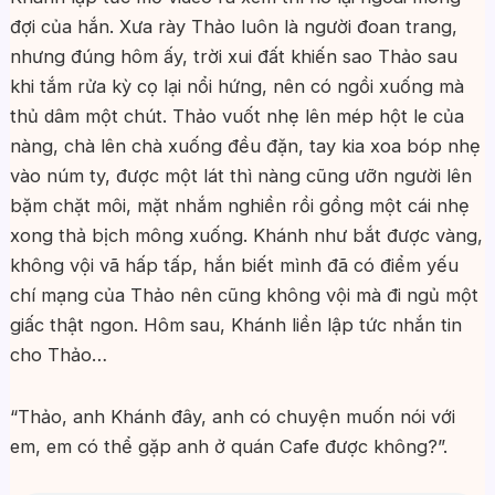
đợi của hắn. Xưa rày Thảo luôn là người đoan trang,
nhưng đúng hôm ấy, trời xui đất khiến sao Thảo sau
khi tắm rửa kỳ cọ lại nổi hứng, nên có ngồi xuống mà
thủ dâm một chút. Thảo vuốt nhẹ lên mép hột le của
nàng, chà lên chà xuống đều đặn, tay kia xoa bóp nhẹ
vào núm ty, được một lát thì nàng cũng ưỡn người lên
bặm chặt môi, mặt nhắm nghiền rồi gồng một cái nhẹ
xong thả bịch mông xuống. Khánh như bắt được vàng,
không vội vã hấp tấp, hắn biết mình đã có điểm yếu
chí mạng của Thảo nên cũng không vội mà đi ngủ một
giấc thật ngon. Hôm sau, Khánh liền lập tức nhắn tin
cho Thảo…
“Thảo, anh Khánh đây, anh có chuyện muốn nói với
em, em có thể gặp anh ở quán Cafe được không?”.