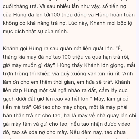
cuối tháng trả. Và sau nhiều lần như vậy, số tiền nợ
của Hùng đã lên tới 100 triệu đồng và Hùng hoàn toàn
không có khả năng trả nợ. Lúc này, Khánh mới bộc lộ
mục đích thật sự của mình.
Khánh gọi Hùng ra sau quán nét liền quát lớn. “Ê,
thằng kia mày đã nợ tao 100 triệu và quá hạn trả rồi,
giờ mày muốn gì đây”. Hùng thấy Khánh lớn giọng, mắt
trợn tròng thì khiếp vía quỳ xuống van xin ríu rít “Anh
làm ơn cho em thêm thời gian, em hứa sẽ trả”. Khánh
liền đạp Hùng một cái ngã nhào ra đất, cầm lấy cục
gạch dưới đất giơ lên cao và hét lớn ” Mày, làm gì có
tiền mà trả”. Giờ tao cho mày chọn, một là mày phải
bán thận trả nợ cho tao, hai là mày về nhà quay lén chị
gái mày tắm và gửi cho tao, nếu tao nhận được video
đó, tao sẽ xóa nợ cho mày. Nếu đêm nay, tao chưa