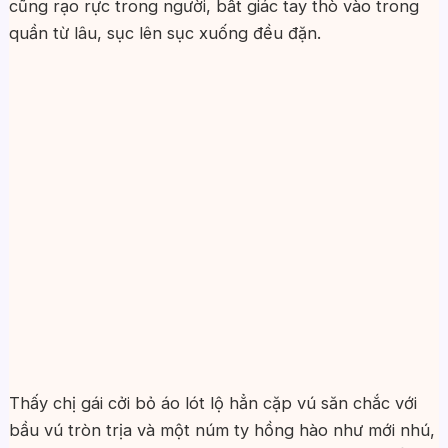
cũng rạo rực trong người, bất giác tay thò vào trong
quần từ lâu, sục lên sục xuống đều đặn.
Thấy chị gái cởi bỏ áo lót lộ hẳn cặp vú săn chắc với
bầu vú tròn trịa và một núm ty hồng hào như mới nhú,