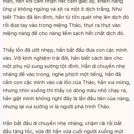
mẫn, nên khi cảm nhận hết cảm giác ấy, khiến nàng
ững ự không ngừng và xịt ra một ít dịch trắng. Như
biết Thảo đã lên đỉnh, hắn từ tốn quét nhẹ lên dịch đó
rồi đưa tay vào trong miệng Thảo, thụt ra thụt vào
miệng nàng để cho nàng liếm sạch hết chất dịch đó.
Thấy lồn đã ướt nhẹp, hắn bắt đầu đưa con cặc mình
vào. Với kinh nghiệm trải đời, hắn biết cách làm cho
một phụ nữ sung sướng tột đỉnh. Hắn di chuyển nhẹ
nhàng để vào trong, nghe phịch một tiếng, hắn đã
cắm con cặc mình vào cái lồn của Thảo, hắn vui mừng,
nhưng nhìn xuống thì thấy có dòng máu nhỏ chạy ra,
hắn giật mình không nghĩ đây là lần đầu tiên của nàng,
nhưng lại vui sướng vì là người phá trinh Thảo.
Hắn bắt đầu di chuyển nhẹ nhàng, chậm rãi rồi bắt
đầu tăng tốc, vừa địt hắn vừa cuối người xuống mút