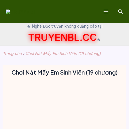
Skip
Sear
to
Main
content
🔥 Nghe Đọc truyện không quảng cáo tại
Menu
TRUYENBL.CC
🔥
Trang chủ
›
Chơi Nát Mấy Em Sinh Viên (19 chương)
Chơi Nát Mấy Em Sinh Viên (19 chương)