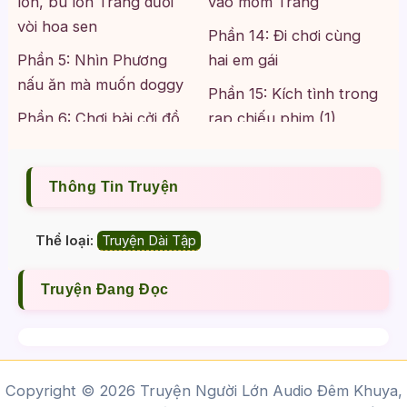
lồn, bú lồn Trang dưới
vào mồm Trang
vòi hoa sen
Phần 14: Đi chơi cùng
Phần 5: Nhìn Phương
hai em gái
nấu ăn mà muốn doggy
Phần 15: Kích tình trong
Phần 6: Chơi bài cởi đồ
rạp chiếu phim (1)
(1)
Phần 16: Kích tình trong
Phần 7: Chơi bài cởi đồ
rạp chiếu phim (2)
Thông Tin Truyện
(2)
Phần 17: Âm thầm hôn
Phần 8: Trang ép
môi bóp vú Trang ngay
Thể loại:
Truyện Dài Tập
Phương tụt váy
bên cạnh Phương
Truyện Đang Đọc
Phần 9: Cởi quần lót ra
Phần 18: Bị Phương bú
cặc trong lúc đang sờ
Phần 10: Cả hai em gái
lồn Trang
đều lộ hàng
Phần 19: Xuất tinh vào
Copyright © 2026 Truyện Người Lớn Audio Đêm Khuya,
mồm Phương