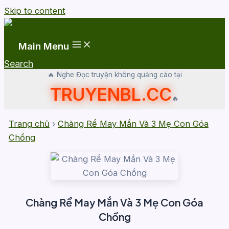
Skip to content
Main Menu
Search
🔥 Nghe Đọc truyện không quảng cáo tại
TRUYENBL.CC
🔥
Trang chủ
›
Chàng Rể May Mắn Và 3 Mẹ Con Góa
Chồng
Chàng Rể May Mắn Và 3 Mẹ Con Góa
Chồng