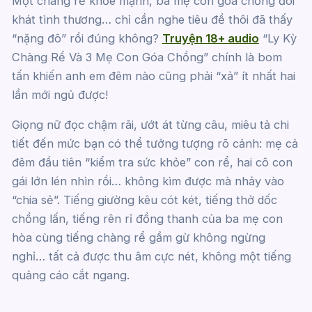
Một chàng rể khỏe mạnh, ba mẹ con góa chồng đói
khát tình thương… chỉ cần nghe tiêu đề thôi đã thấy
“nặng đô” rồi đúng không?
Truyện 18+ audio
“Ly Kỳ
Chàng Rể Và 3 Mẹ Con Góa Chồng” chính là bom
tấn khiến anh em đêm nào cũng phải “xả” ít nhất hai
lần mới ngủ được!
Giọng nữ đọc chậm rãi, ướt át từng câu, miêu tả chi
tiết đến mức bạn có thể tưởng tượng rõ cảnh: mẹ cả
đêm đầu tiên “kiểm tra sức khỏe” con rể, hai cô con
gái lớn lén nhìn rồi… không kìm được mà nhảy vào
“chia sẻ”. Tiếng giường kêu cót két, tiếng thở dốc
chồng lấn, tiếng rên rỉ đồng thanh của ba mẹ con
hòa cùng tiếng chàng rể gầm gừ không ngừng
nghỉ… tất cả được thu âm cực nét, không một tiếng
quảng cáo cắt ngang.