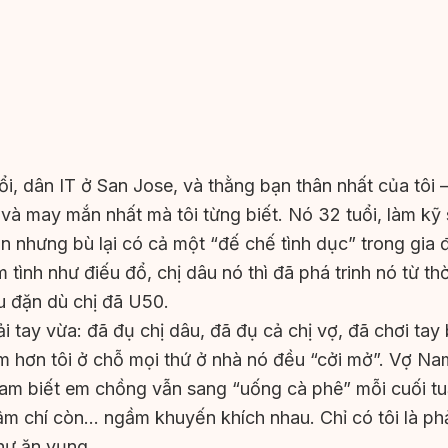
ổi, dân IT ở San Jose, và thằng bạn thân nhất của tôi 
à may mắn nhất mà tôi từng biết. Nó 32 tuổi, làm k
 nhưng bù lại có cả một “đế chế tình dục” trong gia đ
 tình như điếu đổ, chị dâu nó thì đã phá trinh nó từ thờ
ều đặn dù chị đã U50.
 tay vừa: đã đụ chị dâu, đã đụ cả chị vợ, đã chơi tay 
m hơn tôi ở chỗ mọi thứ ở nhà nó đều “cởi mở”. Vợ Na
Nam biết em chồng vẫn sang “uống cà phê” mỗi cuối tu
hậm chí còn… ngầm khuyến khích nhau. Chỉ có tôi là phả
như ăn vụng.