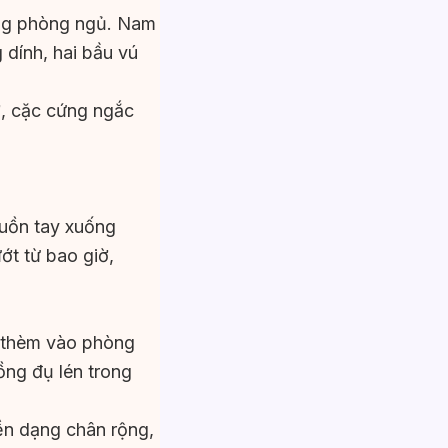
ong phòng ngủ. Nam
 dính, hai bầu vú
ợ, cặc cứng ngắc
luồn tay xuống
ớt từ bao giờ,
 thèm vào phòng
ồng đụ lén trong
ền dạng chân rộng,