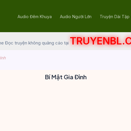
Audio Đêm Khuya
Audio Người Lớn
Truyện Dài Tập
TRUYENBL.
he Đọc truyện không quảng cáo tại
ình
Bí Mật Gia Đình