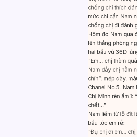
chồng chỉ thích đá
mức chỉ cần Nam nh
chồng chị đi đánh g
Hôm đó Nam qua đú
lên thẳng phòng ng
hai bầu vú 36D lủn
“Em… chị thèm quá
Nam đẩy chị nằm ng
chín”: mép dày, mà
Chanel No.5. Nam k
Chị Minh rên ầm ĩ:
chết…”
Nam liếm từ lỗ đít l
bấu tóc em rể:
“Đụ chị đi em… chị