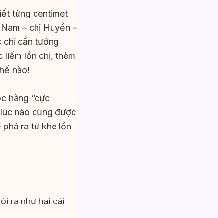
iết từng centimet
ợ Nam – chị Huyền –
c chỉ cần tưởng
 liếm lồn chị, thèm
hế nào!
ộc hàng “cực
g lúc nào cũng được
 phả ra từ khe lồn
i ra như hai cái