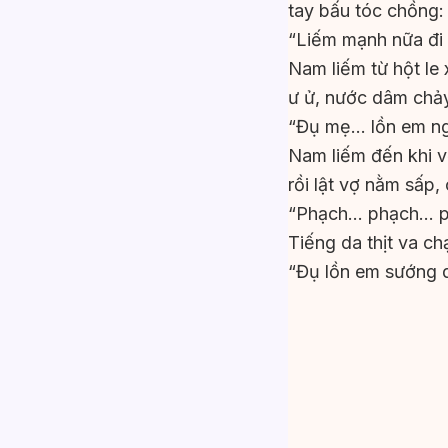
tay bấu tóc chồng:
“Liếm mạnh nữa đi
Nam liếm từ hột le
ư ử, nước dâm chả
“Đụ mẹ… lồn em ng
Nam liếm đến khi v
rồi lật vợ nằm sấp,
“Phạch… phạch… 
Tiếng da thịt va 
“Đụ lồn em sướng 