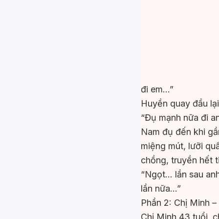
đi em…”
Huyền quay đầu lại,
“Đụ mạnh nữa đi an
Nam đụ đến khi gần
miệng mút, lưỡi qu
chồng, truyền hết 
“Ngọt… lần sau an
lần nữa…”
Phần 2: Chị Minh 
Chị Minh 43 tuổi, c