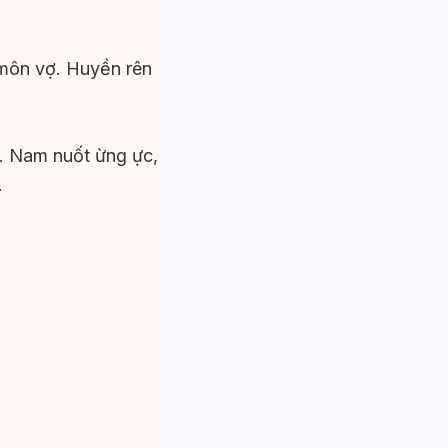
 môn vợ. Huyền rên
. Nam nuốt ừng ực,
.