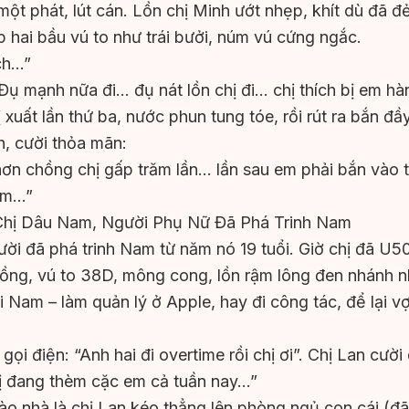
t phát, lút cán. Lồn chị Minh ướt nhẹp, khít dù đã đ
p hai bầu vú to như trái bưởi, núm vú cứng ngắc.
ch…”
“Đụ mạnh nữa đi… đụ nát lồn chị đi… chị thích bị em 
xuất lần thứ ba, nước phun tung tóe, rồi rút ra bắn đầy
nh, cười thỏa mãn:
ơn chồng chị gấp trăm lần… lần sau em phải bắn vào t
em…”
 Chị Dâu Nam, Người Phụ Nữ Đã Phá Trinh Nam
gười đã phá trinh Nam từ năm nó 19 tuổi. Giờ chị đã U
hồng, vú to 38D, mông cong, lồn rậm lông đen nhánh 
i Nam – làm quản lý ở Apple, hay đi công tác, để lại v
ọi điện: “Anh hai đi overtime rồi chị ơi”. Chị Lan cười 
ị đang thèm cặc em cả tuần nay…”
o nhà là chị Lan kéo thẳng lên phòng ngủ con cái (đã 