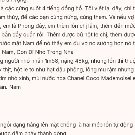
 cặc cứng suốt 4 tiếng đồng hồ. Tôi viết lại đây, chi t
 dâm thủy, để các bạn cùng nứng, cùng thèm. Và nếu v
i, em là Phong đây, em thèm lồn chị lắm, thèm đến mứ
 bắn đầy quần rồi. Thèm được bú hột le chị, thèm được
trước mặt Nam để nó thấy em đụ vợ nó sướng hơn nó t
ợ Nam, Con Đĩ Nhỏ Trong Nhà
g người nhỏ nhắn 1m58, nặng 48kg, nhưng lồn thì thu
 thịt, hột le to như hạt đậu phộng, lông mu rậm nhưn
i tim nhỏ xinh, mùi nước hoa Chanel Coco Mademoiselle
hân. Nam
gồi dạng háng lên mặt chồng là hai mép lồn tự động lò
 nước dâm chảy thành dòng.