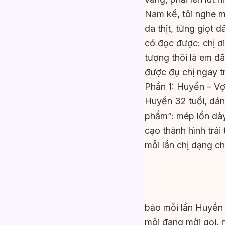
Nam kể, tôi nghe mà
da thịt, từng giọt
có đọc được: chị ơ
tượng thôi là em đã
được đụ chị ngay 
Phần 1: Huyền – V
Huyền 32 tuổi, dán
phẩm”: mép lồn dày
cạo thành hình trá
mỗi lần chị dạng c
bảo mỗi lần Huyền n
môi đang mời gọi,