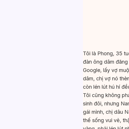
Tôi là Phong, 35 tu
đàn ông dâm đãng v
Google, lấy vợ muộn
dâm, chị vợ nó thèm
còn lén lút hú hí đ
Tôi cũng không phải
sinh đôi, nhưng Na
gái mình, chị dâu 
thế sống vui vẻ, t
vàng, phải lén lút 