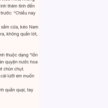
Minh thèm tình đến
 trước: “Chiều nay
g sầm cửa, kéo Nam
a, không quần lót,
inh thuộc dạng “lồn
nàn quyện nước hoa
t chùn chụt.
 cái lưỡi em muốn
inh quằn quại, tay