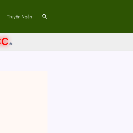
Search
Truyện Ngắn
CC
🔥