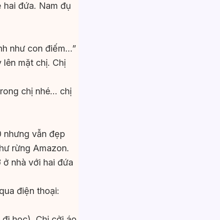
ẻ hai đứa. Nam đụ
hành như con điếm…”
 lên mặt chị. Chị
rong chị nhé… chị
50 nhưng vẫn đẹp
như rừng Amazon.
ợ ở nhà với hai đứa
qua điện thoại:
đi học). Chị cởi áo