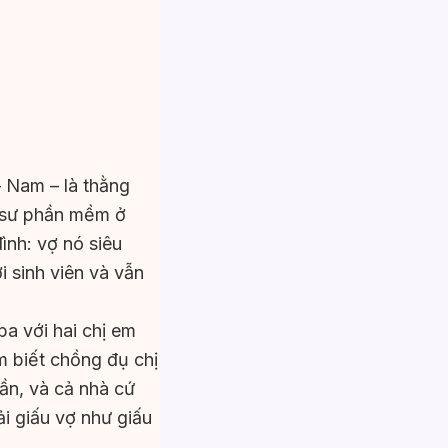
– Nam – là thằng
ỹ sư phần mềm ở
ình: vợ nó siêu
i sinh viên và vẫn
ba với hai chị em
m biết chồng đụ chị
ần, và cả nhà cứ
i giấu vợ như giấu