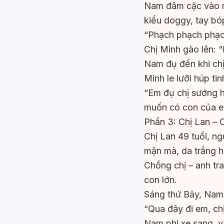
Nam đâm cặc vào mộ
kiểu doggy, tay bó
“Phạch phạch phạ
Chị Minh gào lên: 
Nam đụ đến khi chị 
Minh le lưỡi húp ti
“Em đụ chị sướng h
muốn có con của 
Phần 3: Chị Lan –
Chị Lan 49 tuổi, n
mặn mà, da trắng 
Chồng chị – anh tra
con lớn.
Sáng thứ Bảy, Nam g
“Qua đây đi em, ch
Nam phi xe sang, và