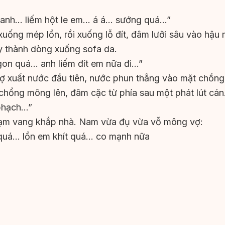
 anh… liếm hột le em… á á… sướng quá…”
 xuống mép lồn, rồi xuống lỗ đít, đâm lưỡi sâu vào hậu
y thành dòng xuống sofa da.
on quá… anh liếm đít em nữa đi…”
ợ xuất nước đầu tiên, nước phun thẳng vào mặt chồng
 chổng mông lên, đâm cặc từ phía sau một phát lút cán
phạch…”
chạm vang khắp nhà. Nam vừa đụ vừa vỗ mông vợ:
quá… lồn em khít quá… co mạnh nữa