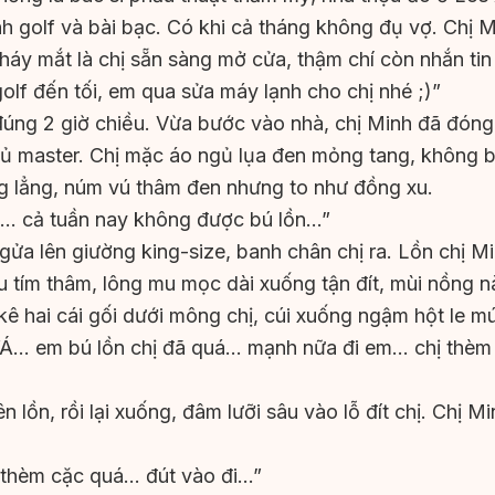
nh golf và bài bạc. Có khi cả tháng không đụ vợ. Chị 
áy mắt là chị sẵn sàng mở cửa, thậm chí còn nhắn tin
olf đến tối, em qua sửa máy lạnh cho chị nhé ;)”
ng 2 giờ chiều. Vừa bước vào nhà, chị Minh đã đón
ủ master. Chị mặc áo ngủ lụa đen mỏng tang, không br
g lẳng, núm vú thâm đen nhưng to như đồng xu.
… cả tuần nay không được bú lồn…”
ửa lên giường king-size, banh chân chị ra. Lồn chị M
u tím thâm, lông mu mọc dài xuống tận đít, mùi nồng 
ê hai cái gối dưới mông chị, cúi xuống ngậm hột le mú
 “Á… em bú lồn chị đã quá… mạnh nữa đi em… chị thèm
ên lồn, rồi lại xuống, đâm lưỡi sâu vào lỗ đít chị. Chị M
 thèm cặc quá… đút vào đi…”