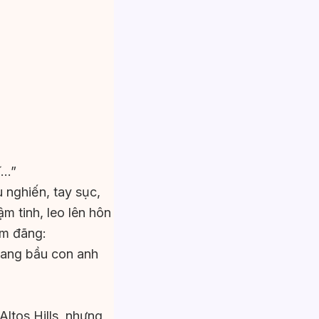
ĩ…”
 nghiến, tay sục,
 tinh, leo lên hôn
âm đãng:
mang bầu con anh
Altos Hills, nhưng