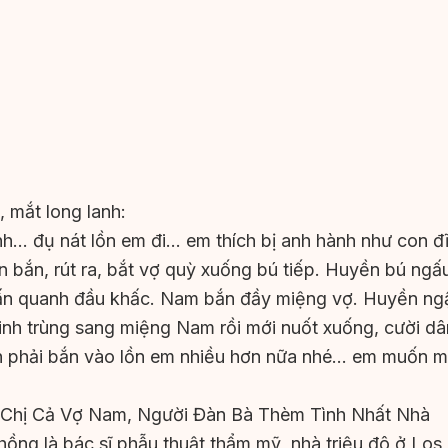
 mắt long lanh:
h… đụ nát lồn em đi… em thích bị anh hành như con đ
 bắn, rút ra, bắt vợ quỳ xuống bú tiếp. Huyền bú ngấu
ấn quanh đầu khấc. Nam bắn đầy miệng vợ. Huyền ngậm
tinh trùng sang miệng Nam rồi mới nuốt xuống, cười d
h phải bắn vào lồn em nhiều hơn nữa nhé… em muốn 
– Chị Cả Vợ Nam, Người Đàn Bà Thèm Tình Nhất Nhà
hồng là bác sĩ phẫu thuật thẩm mỹ, nhà triệu đô ở Los 