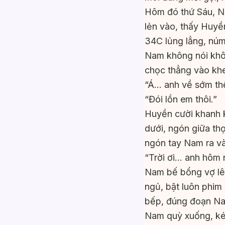
Hôm đó thứ Sáu, N
lẻn vào, thấy Huyề
34C lủng lẳng, núm
Nam không nói khôn
chọc thẳng vào khe
“Á… anh về sớm th
“Đói lồn em thôi.”
Huyền cười khanh k
dưới, ngón giữa th
ngón tay Nam ra v
“Trời ơi… anh hôm
Nam bế bổng vợ lê
ngủ, bật luôn phim
bếp, đúng đoạn Na
Nam quỳ xuống, kéo