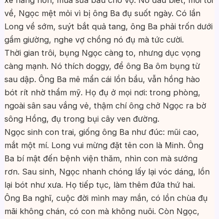
xe hăng hơn, mua sữa bầu cho vợ. Nó đâu biết, mỗi tối
về, Ngọc mệt mỏi vì bị ông Ba đụ suốt ngày. Có lần
Long về sớm, suýt bắt quả tang, ông Ba phải trốn dưới
gầm giường, nghe vợ chồng nó đụ mà tức cười.
Thời gian trôi, bụng Ngọc càng to, nhưng dục vọng
càng mạnh. Nó thích doggy, để ông Ba ôm bụng từ
sau dập. Ông Ba mê mẩn cái lồn bầu, vẫn hồng hào
bót rít nhờ thẩm mỹ. Họ đụ ở mọi nơi: trong phòng,
ngoài sân sau vắng vẻ, thậm chí ông chở Ngọc ra bờ
sông Hồng, đụ trong bụi cây ven đường.
Ngọc sinh con trai, giống ông Ba như đúc: mũi cao,
mắt một mí. Long vui mừng đặt tên con là Minh. Ông
Ba bí mật đến bệnh viện thăm, nhìn con mà sướng
rơn. Sau sinh, Ngọc nhanh chóng lấy lại vóc dáng, lồn
lại bót như xưa. Họ tiếp tục, làm thêm đứa thứ hai.
Ông Ba nghĩ, cuộc đời mình may mắn, có lồn chùa đụ
mãi không chán, có con mà không nuôi. Còn Ngọc,