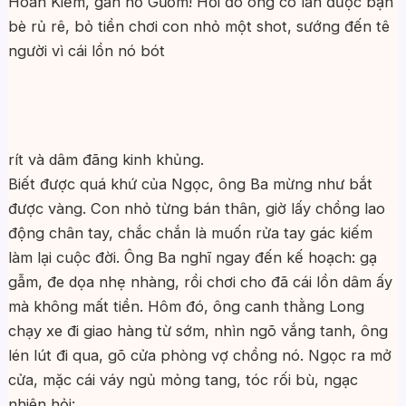
Hoàn Kiếm, gần hồ Gươm! Hồi đó ông có lần được bạn
bè rủ rê, bỏ tiền chơi con nhỏ một shot, sướng đến tê
người vì cái lồn nó bót
rít và dâm đãng kinh khủng.
Biết được quá khứ của Ngọc, ông Ba mừng như bắt
được vàng. Con nhỏ từng bán thân, giờ lấy chồng lao
động chân tay, chắc chắn là muốn rửa tay gác kiếm
làm lại cuộc đời. Ông Ba nghĩ ngay đến kế hoạch: gạ
gẫm, đe dọa nhẹ nhàng, rồi chơi cho đã cái lồn dâm ấy
mà không mất tiền. Hôm đó, ông canh thằng Long
chạy xe đi giao hàng từ sớm, nhìn ngõ vắng tanh, ông
lén lút đi qua, gõ cửa phòng vợ chồng nó. Ngọc ra mở
cửa, mặc cái váy ngủ mỏng tang, tóc rối bù, ngạc
nhiên hỏi: