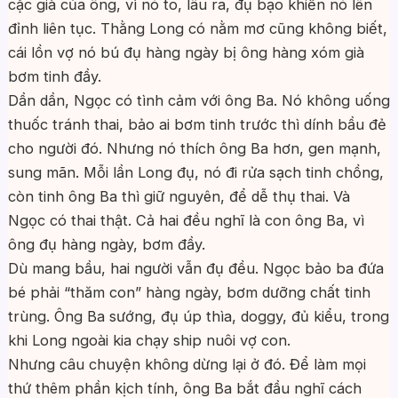
cặc già của ông, vì nó to, lâu ra, đụ bạo khiến nó lên
đỉnh liên tục. Thằng Long có nằm mơ cũng không biết,
cái lồn vợ nó bú đụ hàng ngày bị ông hàng xóm già
bơm tinh đầy.
Dần dần, Ngọc có tình cảm với ông Ba. Nó không uống
thuốc tránh thai, bảo ai bơm tinh trước thì dính bầu đẻ
cho người đó. Nhưng nó thích ông Ba hơn, gen mạnh,
sung mãn. Mỗi lần Long đụ, nó đi rửa sạch tinh chồng,
còn tinh ông Ba thì giữ nguyên, để dễ thụ thai. Và
Ngọc có thai thật. Cả hai đều nghĩ là con ông Ba, vì
ông đụ hàng ngày, bơm đầy.
Dù mang bầu, hai người vẫn đụ đều. Ngọc bảo ba đứa
bé phải “thăm con” hàng ngày, bơm dưỡng chất tinh
trùng. Ông Ba sướng, đụ úp thìa, doggy, đủ kiểu, trong
khi Long ngoài kia chạy ship nuôi vợ con.
Nhưng câu chuyện không dừng lại ở đó. Để làm mọi
thứ thêm phần kịch tính, ông Ba bắt đầu nghĩ cách