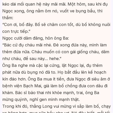
kéo dài mối quan hệ này mãi mãi. Một hôm, sau khi đụ
Ngọc xong, ông nằm ôm nó, vuốt ve bụng bầu, thì
thầm:
“Con ơi, bố đây. Bố sẽ chăm con tốt, dù bố không nuôi
con trực tiếp.”
Ngọc cười dâm đãng, hôn ông Ba:
“Bác cứ đụ cháu mãi nhé. Đẻ xong đứa này, mình làm
thêm đứa nữa. Cháu muốn có con gái giống cháu, dâm
như cháu, để sau này… hehe.”
Ông Ba nghe mà cặc lại cứng, lật Ngọc lại, đụ thêm
phát nữa dù bụng nó đã to. Họ bắt đầu lên kế hoạch
kín đáo hơn. Ông Ba mua ít tiền, đưa Ngọc đi siêu âm ở
bệnh viện Bạch Mai, giả làm bố chồng đưa con dâu đi
khám. Bác sĩ bảo thai nhi khỏe mạnh, trai, ông Ba
mừng quýnh, nghĩ gen mình mạnh thật.
Trong khi đó, thằng Long vui mừng vì sắp làm bố, chạy