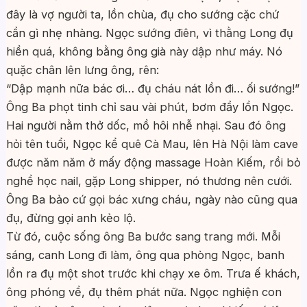
đây là vợ người ta, lồn chùa, đụ cho sướng cặc chứ
cần gì nhẹ nhàng. Ngọc sướng điên, vì thằng Long đụ
hiền quá, không bằng ông già này dập như máy. Nó
quặc chân lên lưng ông, rên:
“Dập mạnh nữa bác ơi… đụ cháu nát lồn đi… ối sướng!”
Ông Ba phọt tinh chỉ sau vài phút, bơm đầy lồn Ngọc.
Hai người nằm thở dốc, mồ hôi nhễ nhại. Sau đó ông
hỏi tên tuổi, Ngọc kể quê Cà Mau, lên Hà Nội làm cave
được năm năm ở mấy động massage Hoàn Kiếm, rồi bỏ
nghề học nail, gặp Long shipper, nó thương nên cưới.
Ông Ba bảo cứ gọi bác xưng cháu, ngày nào cũng qua
đụ, đừng gọi anh kẻo lộ.
Từ đó, cuộc sống ông Ba bước sang trang mới. Mỗi
sáng, canh Long đi làm, ông qua phòng Ngọc, banh
lồn ra đụ một shot trước khi chạy xe ôm. Trưa ế khách,
ông phóng về, đụ thêm phát nữa. Ngọc nghiện con