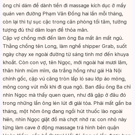
ông chỉ dám để dành tiền đi massage kích dục ở mấy
quán ven đường Phạm Văn Đồng hai lần mỗi tháng,
còn lại thì tự sục cặc trong căn phòng tối tăm, tưởng
tượng đủ thứ dâm loạn để thỏa mãn.
Cặp vợ chồng mới đến làm ông Ba mất ăn mất ngủ.
Thằng chồng tên Long, làm nghề shipper Grab, suốt
ngày chạy xe ngoài đường từ sáng tinh mơ đến khuya
khoắt. Còn con vợ, tên Ngọc, mới ngoài hai mươi lăm,
thân hình mũm mĩm, da trắng hồng như gái Hà Nội
chính gốc, cặp vú căng tròn lấp ló sau lớp áo mỏng,
mông cong vút mỗi khi đi qua ngõ. Ban đầu ông Ba chỉ
nhìn Ngọc mà thấy quen quen, như đã gặp ở đâu đó
trong những lần ông lén lút đi giải tỏa. Phải mất gần ba
tháng, một hôm ông đang ngồi hút thuốc lào ngoài
hiên, nhìn Ngọc giặt đồ mà chợt nhớ ra: con nhỏ này
từng làm cave ở động massage trá hình bên quận