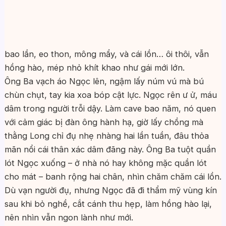
bao lần, eo thon, mông mẩy, và cái lồn… ôi thôi, vẫn
hồng hào, mép nhỏ khít khao như gái mới lớn.
Ông Ba vạch áo Ngọc lên, ngậm lấy núm vú mà bú
chùn chụt, tay kia xoa bóp cật lực. Ngọc rên ư ử, máu
dâm trong người trỗi dậy. Làm cave bao năm, nó quen
với cảm giác bị đàn ông hành hạ, giờ lấy chồng mà
thằng Long chỉ đụ nhẹ nhàng hai lần tuần, đâu thỏa
mãn nổi cái thân xác dâm đãng này. Ông Ba tuột quần
lót Ngọc xuống – ở nhà nó hay không mặc quần lót
cho mát – banh rộng hai chân, nhìn chăm chăm cái lồn.
Dù vạn người đụ, nhưng Ngọc đã đi thẩm mỹ vùng kín
sau khi bỏ nghề, cắt cánh thu hẹp, làm hồng hào lại,
nên nhìn vẫn ngon lành như mới.