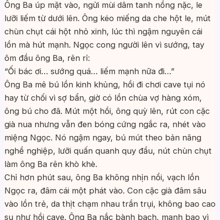
Ông Ba úp mặt vào, ngửi mùi dâm tanh nồng nặc, le
lưỡi liếm từ dưới lên. Ông kéo miếng da che hột le, mút
chùn chụt cái hột nhỏ xinh, lúc thì ngậm nguyên cái
lồn mà hút mạnh. Ngọc cong người lên vì sướng, tay
ôm đầu ông Ba, rên rỉ:
“Ối bác ơi… sướng quá… liếm mạnh nữa đi…”
Ông Ba mê bú lồn kinh khủng, hồi đi chơi cave tụi nó
hay từ chối vì sợ bẩn, giờ có lồn chùa vợ hàng xóm,
ông bú cho đã. Mút một hồi, ông quỳ lên, rút con cặc
già nua nhưng vẫn đen bóng cứng ngắc ra, nhét vào
miệng Ngọc. Nó ngậm ngay, bú mút theo bản năng
nghề nghiệp, lưỡi quấn quanh quy đầu, nút chùn chụt
làm ông Ba rên khò khè.
Chỉ hơn phút sau, ông Ba không nhịn nổi, vạch lồn
Ngọc ra, đâm cái một phát vào. Con cặc già đâm sâu
vào lồn trẻ, da thịt chạm nhau trần trụi, không bao cao
su như hồi cave. Ông Ba nắc bành bạch, mạnh bạo vì