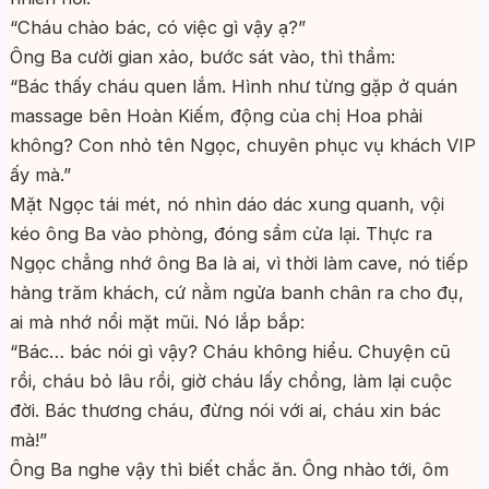
“Cháu chào bác, có việc gì vậy ạ?”
Ông Ba cười gian xảo, bước sát vào, thì thầm:
“Bác thấy cháu quen lắm. Hình như từng gặp ở quán
massage bên Hoàn Kiếm, động của chị Hoa phải
không? Con nhỏ tên Ngọc, chuyên phục vụ khách VIP
ấy mà.”
Mặt Ngọc tái mét, nó nhìn dáo dác xung quanh, vội
kéo ông Ba vào phòng, đóng sầm cửa lại. Thực ra
Ngọc chẳng nhớ ông Ba là ai, vì thời làm cave, nó tiếp
hàng trăm khách, cứ nằm ngửa banh chân ra cho đụ,
ai mà nhớ nổi mặt mũi. Nó lắp bắp:
“Bác… bác nói gì vậy? Cháu không hiểu. Chuyện cũ
rồi, cháu bỏ lâu rồi, giờ cháu lấy chồng, làm lại cuộc
đời. Bác thương cháu, đừng nói với ai, cháu xin bác
mà!”
Ông Ba nghe vậy thì biết chắc ăn. Ông nhào tới, ôm