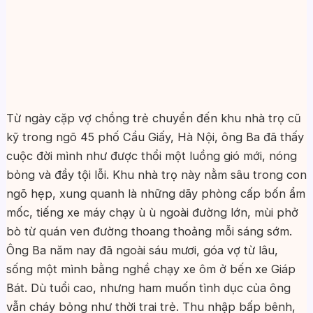
Từ ngày cặp vợ chồng trẻ chuyển đến khu nhà trọ cũ
kỹ trong ngõ 45 phố Cầu Giấy, Hà Nội, ông Ba đã thấy
cuộc đời mình như được thổi một luồng gió mới, nóng
bỏng và đầy tội lỗi. Khu nhà trọ này nằm sâu trong con
ngõ hẹp, xung quanh là những dãy phòng cấp bốn ẩm
mốc, tiếng xe máy chạy ù ù ngoài đường lớn, mùi phở
bò từ quán ven đường thoang thoảng mỗi sáng sớm.
Ông Ba năm nay đã ngoài sáu mươi, góa vợ từ lâu,
sống một mình bằng nghề chạy xe ôm ở bến xe Giáp
Bát. Dù tuổi cao, nhưng ham muốn tình dục của ông
vẫn cháy bỏng như thời trai trẻ. Thu nhập bấp bênh,