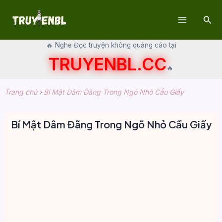
Skip
Sear
to
Main
content
🔥 Nghe Đọc truyện không quảng cáo tại
Menu
TRUYENBL.CC
🔥
Trang chủ
›
Bí Mật Dâm Đãng Trong Ngõ Nhỏ Cầu Giấy
Bí Mật Dâm Đãng Trong Ngõ Nhỏ Cầu Giấy