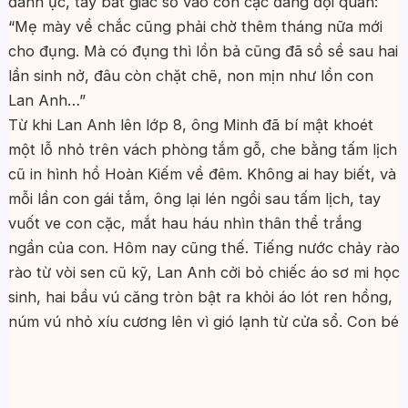
đánh ực, tay bất giác sờ vào con cặc đang đội quần:
“Mẹ mày về chắc cũng phải chờ thêm tháng nữa mới
cho đụng. Mà có đụng thì lồn bả cũng đã sồ sề sau hai
lần sinh nở, đâu còn chặt chẽ, non mịn như lồn con
Lan Anh…”
Từ khi Lan Anh lên lớp 8, ông Minh đã bí mật khoét
một lỗ nhỏ trên vách phòng tắm gỗ, che bằng tấm lịch
cũ in hình hồ Hoàn Kiếm về đêm. Không ai hay biết, và
mỗi lần con gái tắm, ông lại lén ngồi sau tấm lịch, tay
vuốt ve con cặc, mắt hau háu nhìn thân thể trắng
ngần của con. Hôm nay cũng thế. Tiếng nước chảy rào
rào từ vòi sen cũ kỹ, Lan Anh cởi bỏ chiếc áo sơ mi học
sinh, hai bầu vú căng tròn bật ra khỏi áo lót ren hồng,
núm vú nhỏ xíu cương lên vì gió lạnh từ cửa sổ. Con bé