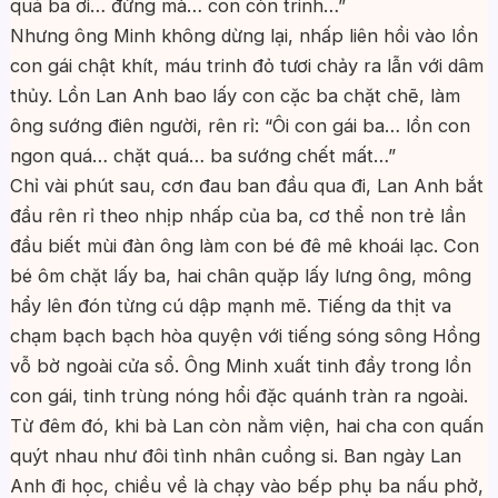
quá ba ơi… đừng mà… con còn trinh…”
Nhưng ông Minh không dừng lại, nhấp liên hồi vào lồn
con gái chật khít, máu trinh đỏ tươi chảy ra lẫn với dâm
thủy. Lồn Lan Anh bao lấy con cặc ba chặt chẽ, làm
ông sướng điên người, rên rỉ: “Ôi con gái ba… lồn con
ngon quá… chặt quá… ba sướng chết mất…”
Chỉ vài phút sau, cơn đau ban đầu qua đi, Lan Anh bắt
đầu rên rỉ theo nhịp nhấp của ba, cơ thể non trẻ lần
đầu biết mùi đàn ông làm con bé đê mê khoái lạc. Con
bé ôm chặt lấy ba, hai chân quặp lấy lưng ông, mông
hẩy lên đón từng cú dập mạnh mẽ. Tiếng da thịt va
chạm bạch bạch hòa quyện với tiếng sóng sông Hồng
vỗ bờ ngoài cửa sổ. Ông Minh xuất tinh đầy trong lồn
con gái, tinh trùng nóng hổi đặc quánh tràn ra ngoài.
Từ đêm đó, khi bà Lan còn nằm viện, hai cha con quấn
quýt nhau như đôi tình nhân cuồng si. Ban ngày Lan
Anh đi học, chiều về là chạy vào bếp phụ ba nấu phở,