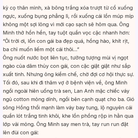
kỳ cọ thân mình, xà bông trắng xóa trượt từ cổ xuống
ngực, xuống bụng phẳng lì, rồi xuống cái lồn múp míp
không một sợi lông vì mới cạo sạch sẽ hôm qua. Ông
Minh thở hổn hển, tay tuột quần vọc cặc nhanh hơn:
“Ôi trời ơi, lồn con gái ba đẹp quá, hồng hào, khít rịt,
ba chỉ muốn liếm một cái thôi…”
Ông nuốt nước bọt liên tục, tưởng tượng mùi vị ngọt
ngào của dâm thủy con gái, con cặc giật giật như sắp
xuất tinh. Nhưng ông kiềm chế, chờ đợi cơ hội thực sự.
Tối đó, sau khi đi thăm vợ ở bệnh viện về, ông Minh
ngồi ngoài hiên uống trà sen, Lan Anh mặc chiếc váy
ngủ cotton mỏng dính, ngồi bên cạnh quạt cho ba. Gió
sông Hồng thổi mạnh làm váy bay tung, lộ nguyên cái
quần lót trắng tinh khôi, khe lồn phồng rộp in hằn qua
lớp vải mỏng. Ông Minh say men trà, tay run run đặt
lên đùi con gái: