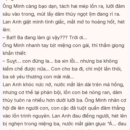
Ông Minh càng bạo dạn, tách hai mép lồn ra, lưỡi đâm
sâu vào trong, mút lấy dâm thủy ngọt lịm đang rỉ ra.
Lan Anh giật mình tỉnh giấc, mắt mở to hoảng hốt, hét
lên:
– Ba!!! Ba đang làm gì vậy??? Trời ơi…
Ông Minh nhanh tay bịt miệng con gái, thì thầm giọng
khẩn thiết:
– Suỵt… con đừng la… ba xin lỗi… nhưng ba không
kiềm chế được nữa… Con cho ba đi, chỉ một lần thôi,
ba sẽ yêu thương con mãi mãi…
Lan Anh khóc nức nở, nước mắt lăn dài trên má hồng,
nhưng cơ thể lại phản bội, lồn con bé nóng ran, dâm
thủy tuôn ra nhiều hơn dưới lưỡi ba. Ông Minh nhân cơ
hội đè lên người con, con cặc đã tuột quần đâm thẳng
vào lồn trinh nguyên. Lan Anh đau điếng người, hét lên
bị nghẹn trong miệng ba, nước mắt giàn giụa: “Á… đau