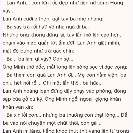
– Lan Anh… con lớn rồi, đẹp như tiên nữ sông Hồng
vậy…
Lan Anh cười e thẹn, gạt tay ba nhẹ nhàng:
– Ba say trà rồi hả? Vô nhà ngủ đi ba.
Nhưng ông không dừng lại, tay lần mò lên cao hơn,
chạm vào mép quần lót ẩm ướt. Lan Anh giật mình,
mặt đỏ bừng như trái gấc chín:
– Ba… ba làm gì vậy? Con sợ…
Ông Minh thở dốc, mắt long lên sòng sọc vì dục vọng:
– Ba thèm con quá Lan Anh ơi… Mẹ con nằm viện, ba
chịu hết nổi rồi… Chỉ một lần thôi, ba hứa…
Lan Anh hoảng loạn đứng dậy chạy vào phòng, đóng
sập cửa gỗ cũ kỹ. Ông Minh ngồi ngoài, giọng khàn
khàn van xin:
– Ba xin lỗi con… nhưng ba thương con thật lòng… Để
ba vào nói chuyện một chút thôi, con gái…
Lan Anh im lặng, tiếng khóc thút thít vang lên từ trong