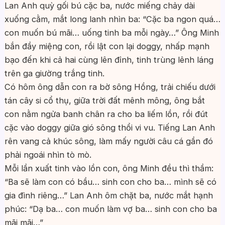
Lan Anh quỳ gối bú cặc ba, nước miếng chảy dài
xuống cằm, mắt long lanh nhìn ba: “Cặc ba ngon quá…
con muốn bú mãi… uống tinh ba mỗi ngày…” Ông Minh
bắn đầy miệng con, rồi lật con lại doggy, nhấp mạnh
bạo đến khi cả hai cùng lên đỉnh, tinh trùng lênh láng
trên ga giường trắng tinh.
Có hôm ông dẫn con ra bờ sông Hồng, trải chiếu dưới
tán cây si cổ thụ, giữa trời đất mênh mông, ông bắt
con nằm ngửa banh chân ra cho ba liếm lồn, rồi đút
cặc vào doggy giữa gió sông thổi vi vu. Tiếng Lan Anh
rên vang cả khúc sông, làm mấy người câu cá gần đó
phải ngoái nhìn tò mò.
Mỗi lần xuất tinh vào lồn con, ông Minh đều thì thầm:
“Ba sẽ làm con có bầu… sinh con cho ba… mình sẽ có
gia đình riêng…” Lan Anh ôm chặt ba, nước mắt hạnh
phúc: “Dạ ba… con muốn làm vợ ba… sinh con cho ba
mãi mãi…”