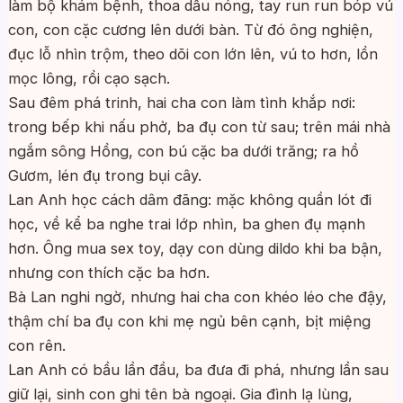
làm bộ khám bệnh, thoa dầu nóng, tay run run bóp vú
con, con cặc cương lên dưới bàn. Từ đó ông nghiện,
đục lỗ nhìn trộm, theo dõi con lớn lên, vú to hơn, lồn
mọc lông, rồi cạo sạch.
Sau đêm phá trinh, hai cha con làm tình khắp nơi:
trong bếp khi nấu phở, ba đụ con từ sau; trên mái nhà
ngắm sông Hồng, con bú cặc ba dưới trăng; ra hồ
Gươm, lén đụ trong bụi cây.
Lan Anh học cách dâm đãng: mặc không quần lót đi
học, về kể ba nghe trai lớp nhìn, ba ghen đụ mạnh
hơn. Ông mua sex toy, dạy con dùng dildo khi ba bận,
nhưng con thích cặc ba hơn.
Bà Lan nghi ngờ, nhưng hai cha con khéo léo che đậy,
thậm chí ba đụ con khi mẹ ngủ bên cạnh, bịt miệng
con rên.
Lan Anh có bầu lần đầu, ba đưa đi phá, nhưng lần sau
giữ lại, sinh con ghi tên bà ngoại. Gia đình lạ lùng,