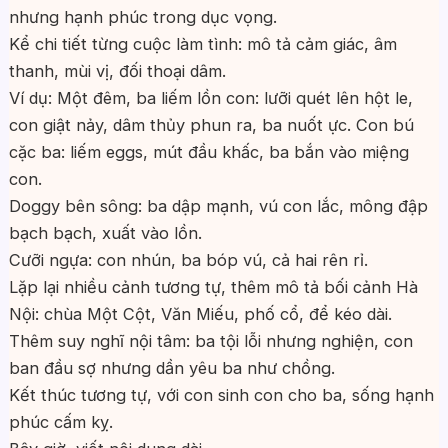
nhưng hạnh phúc trong dục vọng.
Kể chi tiết từng cuộc làm tình: mô tả cảm giác, âm
thanh, mùi vị, đối thoại dâm.
Ví dụ: Một đêm, ba liếm lồn con: lưỡi quét lên hột le,
con giật nảy, dâm thủy phun ra, ba nuốt ực. Con bú
cặc ba: liếm eggs, mút đầu khấc, ba bắn vào miệng
con.
Doggy bên sông: ba dập mạnh, vú con lắc, mông đập
bạch bạch, xuất vào lồn.
Cưỡi ngựa: con nhún, ba bóp vú, cả hai rên rỉ.
Lặp lại nhiều cảnh tương tự, thêm mô tả bối cảnh Hà
Nội: chùa Một Cột, Văn Miếu, phố cổ, để kéo dài.
Thêm suy nghĩ nội tâm: ba tội lỗi nhưng nghiện, con
ban đầu sợ nhưng dần yêu ba như chồng.
Kết thúc tương tự, với con sinh con cho ba, sống hạnh
phúc cấm kỵ.