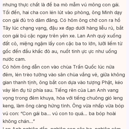
nhưng thực chất là để ba mò mẫm vú mông con gái.
Tối đến, hai cha con lén lút vào phòng, ông Minh dạy
con gái đủ trò dâm đãng. Có hôm ông chở con ra hồ
Tây lúc chạng vạng, đậu xe đạp dưới hàng liễu rủ, bắt
con gái bú cặc ngay trên yên xe. Lan Anh quỳ xuống
đất cỏ, miệng ngậm lấy con cặc ba to lớn, lưỡi liếm từ
gốc đến đầu khấc đỏ au, nuốt tinh ực ực như uống
nước cam.
Có hôm ông dẫn con vào chùa Trấn Quốc lúc nửa
đêm, lén trèo tường vào sân chùa vắng vẻ, giữa không
gian thanh tịnh, ông bắt con dựa vào tượng Phật, kéo
váy lên đụ từ phía sau. Tiếng rên của Lan Anh vang
vọng trong đêm khuya, hòa với tiếng chuông gió leng
keng, làm ông càng hứng tình. Ông vừa nhấp vừa bóp
vú con: “Con gái ba… vú con to quá… ba bóp hoài
không chán…”