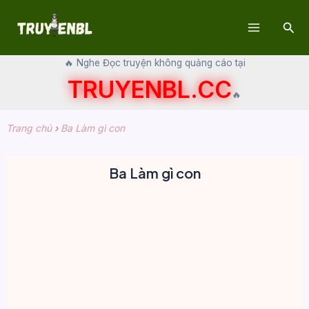
Skip
Sear
to
Main
content
🔥 Nghe Đọc truyện không quảng cáo tại
Menu
TRUYENBL.CC
🔥
Trang chủ
›
Ba Làm gì con
Ba Làm gì con