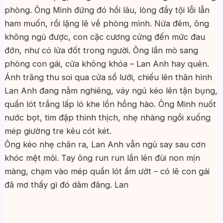
phòng. Ông Minh đứng đó hồi lâu, lòng đầy tội lỗi lẫn
ham muốn, rồi lặng lẽ về phòng mình. Nửa đêm, ông
không ngủ được, con cặc cương cứng đến mức đau
đớn, như có lửa đốt trong người. Ông lần mò sang
phòng con gái, cửa không khóa – Lan Anh hay quên.
Ánh trăng thu soi qua cửa sổ lưới, chiếu lên thân hình
Lan Anh đang nằm nghiêng, váy ngủ kéo lên tận bụng,
quần lót trắng lấp ló khe lồn hồng hào. Ông Minh nuốt
nước bọt, tim đập thình thịch, nhẹ nhàng ngồi xuống
mép giường tre kêu cót két.
Ông kéo nhẹ chăn ra, Lan Anh vẫn ngủ say sau cơn
khóc mệt mỏi. Tay ông run run lần lên đùi non mịn
màng, chạm vào mép quần lót ẩm ướt – có lẽ con gái
đã mơ thấy gì đó dâm đãng. Lan