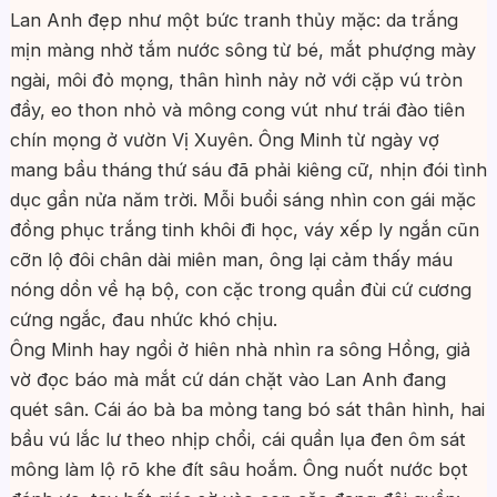
Lan Anh đẹp như một bức tranh thủy mặc: da trắng
mịn màng nhờ tắm nước sông từ bé, mắt phượng mày
ngài, môi đỏ mọng, thân hình nảy nở với cặp vú tròn
đầy, eo thon nhỏ và mông cong vút như trái đào tiên
chín mọng ở vườn Vị Xuyên. Ông Minh từ ngày vợ
mang bầu tháng thứ sáu đã phải kiêng cữ, nhịn đói tình
dục gần nửa năm trời. Mỗi buổi sáng nhìn con gái mặc
đồng phục trắng tinh khôi đi học, váy xếp ly ngắn cũn
cỡn lộ đôi chân dài miên man, ông lại cảm thấy máu
nóng dồn về hạ bộ, con cặc trong quần đùi cứ cương
cứng ngắc, đau nhức khó chịu.
Ông Minh hay ngồi ở hiên nhà nhìn ra sông Hồng, giả
vờ đọc báo mà mắt cứ dán chặt vào Lan Anh đang
quét sân. Cái áo bà ba mỏng tang bó sát thân hình, hai
bầu vú lắc lư theo nhịp chổi, cái quần lụa đen ôm sát
mông làm lộ rõ khe đít sâu hoắm. Ông nuốt nước bọt