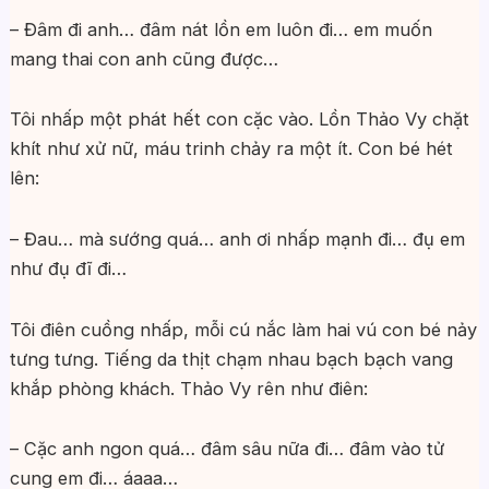
– Đâm đi anh… đâm nát lồn em luôn đi… em muốn
mang thai con anh cũng được…
Tôi nhấp một phát hết con cặc vào. Lồn Thảo Vy chặt
khít như xử nữ, máu trinh chảy ra một ít. Con bé hét
lên:
– Đau… mà sướng quá… anh ơi nhấp mạnh đi… đụ em
như đụ đĩ đi…
Tôi điên cuồng nhấp, mỗi cú nắc làm hai vú con bé nảy
tưng tưng. Tiếng da thịt chạm nhau bạch bạch vang
khắp phòng khách. Thảo Vy rên như điên:
– Cặc anh ngon quá… đâm sâu nữa đi… đâm vào tử
cung em đi… áaaa…