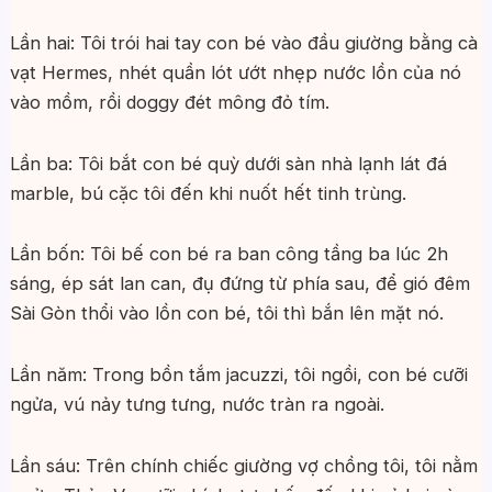
Lần hai: Tôi trói hai tay con bé vào đầu giường bằng cà
vạt Hermes, nhét quần lót ướt nhẹp nước lồn của nó
vào mồm, rồi doggy đét mông đỏ tím.
Lần ba: Tôi bắt con bé quỳ dưới sàn nhà lạnh lát đá
marble, bú cặc tôi đến khi nuốt hết tinh trùng.
Lần bốn: Tôi bế con bé ra ban công tầng ba lúc 2h
sáng, ép sát lan can, đụ đứng từ phía sau, để gió đêm
Sài Gòn thổi vào lồn con bé, tôi thì bắn lên mặt nó.
Lần năm: Trong bồn tắm jacuzzi, tôi ngồi, con bé cưỡi
ngửa, vú nảy tưng tưng, nước tràn ra ngoài.
Lần sáu: Trên chính chiếc giường vợ chồng tôi, tôi nằm