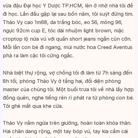
vừa đậu Đại học Y Dược TP.HCM, lên ở nhờ nhà tôi để
đi học. Lần đầu gặp lại sau bốn năm, tôi suýt đứng tim.
Thảo Vy cao 1m68, da trắng bóc, eo 56, mông 96,
ngực 92cm cup E, tóc dài nhuộm light brown, mặc
croptop lộ nửa vú với quần short jeans ngắn cũn cỡn.
Mỗi lần con bé đi ngang, mùi nước hoa Creed Aventus
phả ra làm cặc tôi cứng ngắc.
Nhà biệt thự rộng, vợ chồng tôi đi làm từ 7h sáng đến
8h tối, phòng Thảo Vy ở tầng hai, đối diện phòng
master của chúng tôi. Một buổi trưa tôi về nhà lấy hợp
đồng quên, nghe tiếng rên rỉ phát ra từ phòng con bé.
Tôi ghé mắt qua khe cửa.
Thảo Vy nằm ngửa trên giường, hoàn toàn khỏa thân.
Hai chân dang rộng, một tay bóp vú, tay kia cầm cái