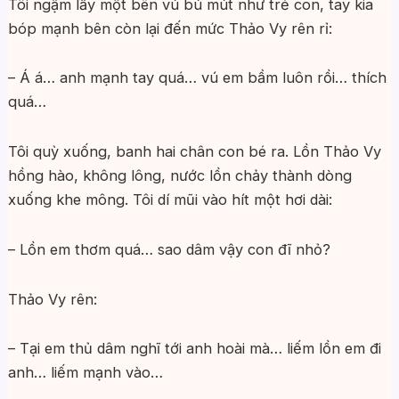
Tôi ngậm lấy một bên vú bú mút như trẻ con, tay kia
bóp mạnh bên còn lại đến mức Thảo Vy rên rỉ:
– Á á… anh mạnh tay quá… vú em bầm luôn rồi… thích
quá…
Tôi quỳ xuống, banh hai chân con bé ra. Lồn Thảo Vy
hồng hào, không lông, nước lồn chảy thành dòng
xuống khe mông. Tôi dí mũi vào hít một hơi dài:
– Lồn em thơm quá… sao dâm vậy con đĩ nhỏ?
Thảo Vy rên:
– Tại em thủ dâm nghĩ tới anh hoài mà… liếm lồn em đi
anh… liếm mạnh vào…