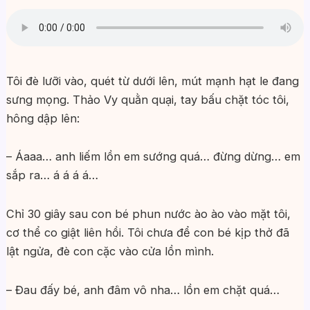
Tôi đè lưỡi vào, quét từ dưới lên, mút mạnh hạt le đang
sưng mọng. Thảo Vy quằn quại, tay bấu chặt tóc tôi,
hông dập lên:
– Áaaa… anh liếm lồn em sướng quá… đừng dừng… em
sắp ra… á á á á…
Chỉ 30 giây sau con bé phun nước ào ào vào mặt tôi,
cơ thể co giật liên hồi. Tôi chưa để con bé kịp thở đã
lật ngửa, đè con cặc vào cửa lồn mình.
– Đau đấy bé, anh đâm vô nha… lồn em chặt quá…