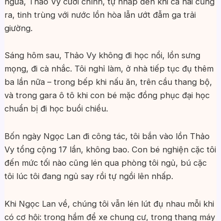
ngửa, Thảo Vy cưỡi chính, tự nhấp đến khi cả hai cùng
ra, tinh trùng với nước lồn hòa lẫn ướt đẫm ga trải
giường.
Sáng hôm sau, Thảo Vy không đi học nổi, lồn sưng
mọng, đi cà nhắc. Tôi nghỉ làm, ở nhà tiếp tục đụ thêm
ba lần nữa – trong bếp khi nấu ăn, trên cầu thang bộ,
và trong gara ô tô khi con bé mặc đồng phục đại học
chuẩn bị đi học buổi chiều.
Bốn ngày Ngọc Lan đi công tác, tôi bắn vào lồn Thảo
Vy tổng cộng 17 lần, không bao. Con bé nghiện cặc tôi
đến mức tối nào cũng lén qua phòng tôi ngủ, bú cặc
tôi lúc tôi đang ngủ say rồi tự ngồi lên nhấp.
Khi Ngọc Lan về, chúng tôi vẫn lén lút đụ nhau mỗi khi
có cơ hội: trong hầm để xe chung cư, trong thang máy