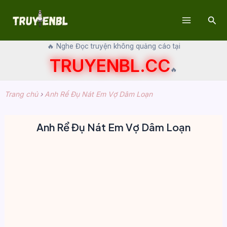
Skip
Sear
to
Main
content
🔥 Nghe Đọc truyện không quảng cáo tại
Menu
TRUYENBL.CC
🔥
Trang chủ
›
Anh Rể Đụ Nát Em Vợ Dâm Loạn
Anh Rể Đụ Nát Em Vợ Dâm Loạn