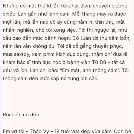
Nhưng có một thứ khiến tôi phát điên: chuyện giường
chiếu. Lan gần như lãnh cảm. Mỗi tháng may ra được
một lần, mà lần nào cô ấy cũng nằm im thin thít, mắt
nhắm nghiền, chờ tôi xong việc. Tôi thì ngược lại, nhu
cầu cao đến mức bệnh hoạn. Có tuần tôi thủ dâm bốn,
năm lần vẫn không đủ. Tôi đã cố gắng thuyết phục,
mua sextoy, xem phim kích dục cùng, thậm chí đưa đi
khám bác sĩ tình dục học ở bệnh viện Từ Dũ – tất cả
đều vô ích. Lan chỉ bảo: “Em mệt, anh thông cảm”. Tôi
thông cảm đến mức sắp nổ tung lồn cặc.
Rồi biến cố đến.
Em vợ tôi – Thảo Vy – 18 tuổi vừa đẹp vừa dâm. Con bé