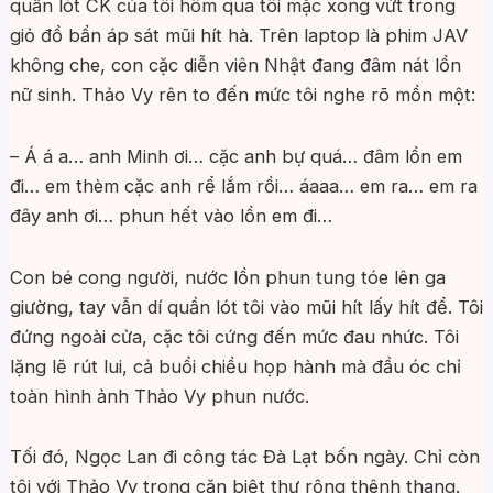
quần lót CK của tôi hôm qua tôi mặc xong vứt trong
giỏ đồ bẩn áp sát mũi hít hà. Trên laptop là phim JAV
không che, con cặc diễn viên Nhật đang đâm nát lồn
nữ sinh. Thảo Vy rên to đến mức tôi nghe rõ mồn một:
– Á á a… anh Minh ơi… cặc anh bự quá… đâm lồn em
đi… em thèm cặc anh rể lắm rồi… áaaa… em ra… em ra
đây anh ơi… phun hết vào lồn em đi…
Con bé cong người, nước lồn phun tung tóe lên ga
giường, tay vẫn dí quần lót tôi vào mũi hít lấy hít để. Tôi
đứng ngoài cửa, cặc tôi cứng đến mức đau nhức. Tôi
lặng lẽ rút lui, cả buổi chiều họp hành mà đầu óc chỉ
toàn hình ảnh Thảo Vy phun nước.
Tối đó, Ngọc Lan đi công tác Đà Lạt bốn ngày. Chỉ còn
tôi với Thảo Vy trong căn biệt thự rộng thênh thang.