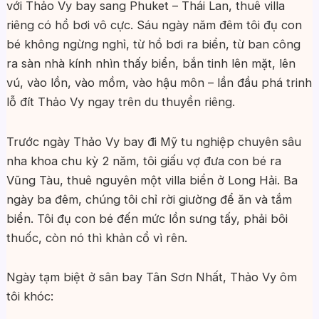
với Thảo Vy bay sang Phuket – Thái Lan, thuê villa
riêng có hồ bơi vô cực. Sáu ngày năm đêm tôi đụ con
bé không ngừng nghỉ, từ hồ bơi ra biển, từ ban công
ra sàn nhà kính nhìn thấy biển, bắn tinh lên mặt, lên
vú, vào lồn, vào mồm, vào hậu môn – lần đầu phá trinh
lỗ đít Thảo Vy ngay trên du thuyền riêng.
Trước ngày Thảo Vy bay đi Mỹ tu nghiệp chuyên sâu
nha khoa chu kỳ 2 năm, tôi giấu vợ đưa con bé ra
Vũng Tàu, thuê nguyên một villa biển ở Long Hải. Ba
ngày ba đêm, chúng tôi chỉ rời giường để ăn và tắm
biển. Tôi đụ con bé đến mức lồn sưng tấy, phải bôi
thuốc, còn nó thì khản cổ vì rên.
Ngày tạm biệt ở sân bay Tân Sơn Nhất, Thảo Vy ôm
tôi khóc: