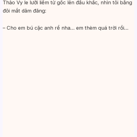
Thảo Vy le lưỡi liếm từ gốc lên đầu khấc, nhìn tôi bằng
đôi mắt dâm đãng:
– Cho em bú cặc anh rể nha… em thèm quá trời rồi…