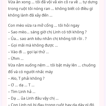
Vừa ăn xong … tôi đã vội vã xin cô ra về … tự dưng
trong ruột tôi nóng ran … không biết có điều gì
không lành đã xảy đến …
Con mèo vừa ra mở cổng … tôi hỏi ngay
– Sao mèo… sáng giờ chị Linh có tới không ?
– Ủa… sao anh kêu nhắn chị không tới rồi . ?
– Gọi mãi mà không được …
– Vào đi … gọi lại thử …
– Ừhm …
Vừa nằm xuống nệm … tôi bật máy lên … chuông
đổ và có người nhấc máy
– Alo, T phải không ?
– Ơ … dạ … T …
– Tìm Linh hả …
– Dạ … ủa Linh đâu vậy chị …
– Con Linh nó bị đau trong ruột hay dạ dày gì đó