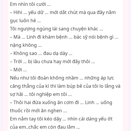
Em nhìn tôi cười …
– Hihi … yếu dữ … mới dắt chút mà qua đây nằm
gục luôn hé …
Tôi ngượng ngùng lái sang chuyện khác …
– Mà … Linh đi khám bệnh … bác sỹ nói bệnh gì …
nặng không …
– Không sao … đau dạ dày …
– Trời … bị lâu chưa hay mới đây thôi …
– Mới …
Nếu như tôi đoán không nhầm … những áp lực
căng thẳng của kì thi làm búp bê của tôi lo lắng và
sợ hãi … tôi nghiệp em tôi …
– Thôi hai đứa xuống ăn cơm đi … Linh … uống
thuốc rồi mới ăn nghen …
Em nắm tay tôi kéo dậy … nhìn cái dáng yếu ớt
của em..chắc em còn đau lắm …