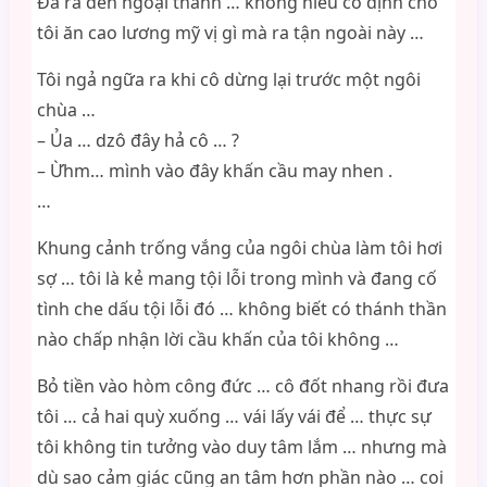
Đã ra đến ngoại thành … không hiểu cô định cho
tôi ăn cao lương mỹ vị gì mà ra tận ngoài này …
Tôi ngả ngữa ra khi cô dừng lại trước một ngôi
chùa …
– Ủa … dzô đây hả cô … ?
– Ừhm… mình vào đây khấn cầu may nhen .
…
Khung cảnh trống vắng của ngôi chùa làm tôi hơi
sợ … tôi là kẻ mang tội lỗi trong mình và đang cố
tình che dấu tội lỗi đó … không biết có thánh thần
nào chấp nhận lời cầu khấn của tôi không …
Bỏ tiền vào hòm công đức … cô đốt nhang rồi đưa
tôi … cả hai quỳ xuống … vái lấy vái để … thực sự
tôi không tin tưởng vào duy tâm lắm … nhưng mà
dù sao cảm giác cũng an tâm hơn phần nào … coi