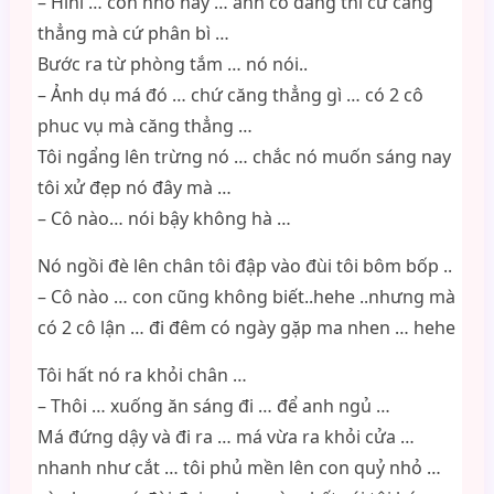
– Hihi … con nhỏ này … anh cô đang thi cử căng
thẳng mà cứ phân bì …
Bước ra từ phòng tắm … nó nói..
– Ảnh dụ má đó … chứ căng thẳng gì … có 2 cô
phuc vụ mà căng thẳng …
Tôi ngẩng lên trừng nó … chắc nó muốn sáng nay
tôi xử đẹp nó đây mà …
– Cô nào… nói bậy không hà …
Nó ngồi đè lên chân tôi đập vào đùi tôi bôm bốp ..
– Cô nào … con cũng không biết..hehe ..nhưng mà
có 2 cô lận … đi đêm có ngày gặp ma nhen … hehe
Tôi hất nó ra khỏi chân …
– Thôi … xuống ăn sáng đi … để anh ngủ …
Má đứng dậy và đi ra … má vừa ra khỏi cửa …
nhanh như cắt … tôi phủ mền lên con quỷ nhỏ …