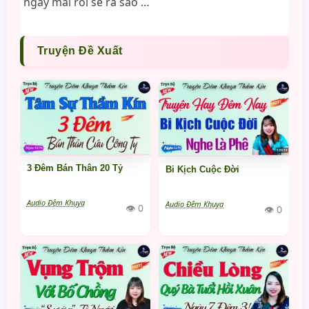
ngày mai rồi sẽ ra sao …
Truyện Đề Xuất
3 Đêm Bán Thân 20 Tỷ
Bi Kịch Cuộc Đời
Audio Đêm Khuya
Audio Đêm Khuya
👁 0
👁 0