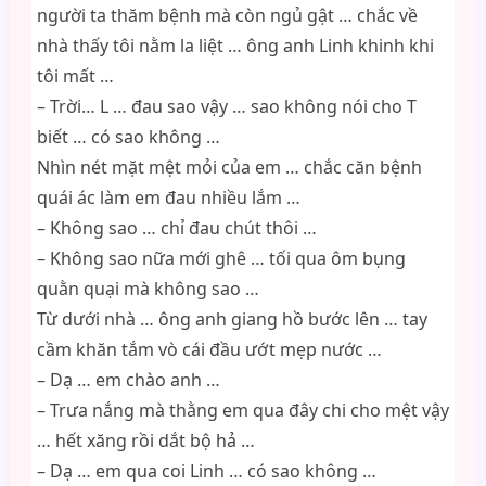
người ta thăm bệnh mà còn ngủ gật … chắc về
nhà thấy tôi nằm la liệt … ông anh Linh khinh khi
tôi mất …
– Trời… L … đau sao vậy … sao không nói cho T
biết … có sao không …
Nhìn nét mặt mệt mỏi của em … chắc căn bệnh
quái ác làm em đau nhiều lắm …
– Không sao … chỉ đau chút thôi …
– Không sao nữa mới ghê … tối qua ôm bụng
quằn quại mà không sao …
Từ dưới nhà … ông anh giang hồ bước lên … tay
cầm khăn tắm vò cái đầu ướt mẹp nước …
– Dạ … em chào anh …
– Trưa nắng mà thằng em qua đây chi cho mệt vậy
… hết xăng rồi dắt bộ hả …
– Dạ … em qua coi Linh … có sao không …