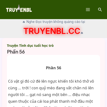
Skip
Sear
to
Main
content
🔥 Nghe Đọc truyện không quảng cáo tại
Menu
TRUYENBL.CC
🔥
Truyện Tình dục tuổi học trò
Phần 56
Phần 56
Có vật gì đó cứ đè lên ngực khiến tôi khó thở vô
cùng … trời ! con quỷ mèo đang vắt chân nó lên
người tôi … gạt nó sang một bên … điệu nhạc
quen thuộc của cái loa phát thanh mở đầu một