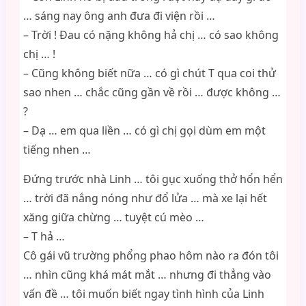
… sáng nay ông anh đưa đi viện rồi …
– Trời ! Đau có nặng không hả chị … có sao không
chị … !
– Cũng không biết nữa … có gì chút T qua coi thử
sao nhen … chắc cũng gần về rồi … được không …
?
– Dạ … em qua liền … có gì chị gọi dùm em một
tiếng nhen …
Đứng trước nhà Linh … tôi gục xuống thở hổn hển
… trời đã nắng nóng như đổ lửa … mà xe lại hết
xăng giữa chừng … tuyệt cú mèo …
– T hả …
Cô gái vũ trường phổng phao hôm nào ra đón tôi
… nhìn cũng khá mát mắt … nhưng đi thẳng vào
vấn đề … tôi muốn biết ngay tình hình của Linh