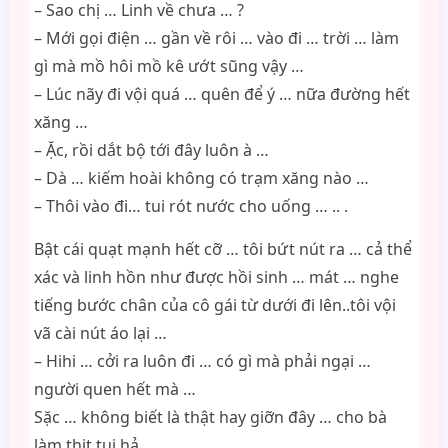
– Sao chị … Linh về chưa … ?
– Mới gọi điện … gần về rôi … vào đi … trời … làm
gì mà mồ hôi mồ kê ướt sũng vậy …
– Lúc nãy đi vội quá … quên để ý … nữa đường hết
xăng …
– Ặc, rồi dắt bộ tới đây luôn à …
– Dà … kiếm hoài không có trạm xăng nào …
– Thôi vào đi… tui rót nước cho uống … .. .
Bật cái quạt mạnh hết cỡ … tôi bứt nút ra … cả thể
xác và linh hồn như được hồi sinh … mát … nghe
tiếng bước chân của cô gái từ dưới đi lên..tôi vội
vã cài nút áo lại …
– Hihi … cởi ra luôn đi … có gì mà phải ngại …
người quen hết mà …
Sặc … không biết là thật hay giỡn đây … cho bà
làm thịt tui hả …