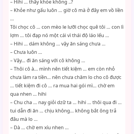
– Hihi … thấy khỏe không ..?
– Khỏe như gấu luôn … giờ cô mà ở đây em vồ liền
…
Tôi chọc cô … con mèo le lưỡi chọc quê tôi … con lì
lợm … tôi đạp nó một cái vì thái độ láo lếu …
– Hihi … dám không … vậy ăn sáng chưa …
– Chưa luôn …
– Vậy… đi ăn sáng với cô không …
– Thôi cô à… mình nên tiết kiệm … em còn nhỏ
chưa làm ra tiền… nên chưa chăm lo cho cô được
… tiết kiệm đi cô … ra mua hai gói mì… chờ em
qua nhen … hihi
– Chu cha … nay giỏi dzữ ta … hihi … thôi qua đi …
tui dẫn đi ăn … chịu không… không bắt ông trả
đâu mà lo …
– Dà … chờ em xíu nhen …