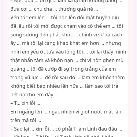
– Mệt quá … ơn gì … làm xa lạ lắm không bằng …
đưa coi … chu cha … thương quá nè …
Vén tóc em lên … tôi hôn lên đôi mắt huyền dịu …
đã lâu rồi tôi mới được chạm vào cô thể em … tôi
sung sướng đến phát khóc … chính vì sự xa cách
ấy … mà tôi lại càng khao khát em hơn … nhưng
nhìn em yếu ớt tựa vào lòng tôi … tôi lại thấy mình
thật nhẩn tâm và khốn nạn … chỉ vì hờn ghen mù
quáng… tôi đã cướp đi sự trong trắng của em
trong vũ lực … để rồi sau đó … làm em khóc thêm
không biết bao nhiêu lần nữa … làm sao tôi trả
hết nợ cho em đây …
– T… xin lỗi …
Em ngẩng lên … ngạc nhiên vì giọt nước mắt lăn
trên má tôi …
– Sao lại … xin lỗi … có phải T làm Linh đau đâu …