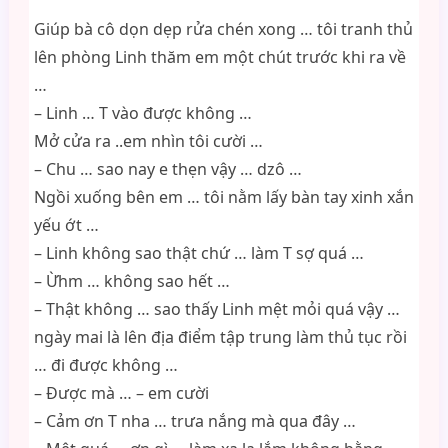
Giúp bà cô dọn dẹp rửa chén xong … tôi tranh thủ
lên phòng Linh thăm em một chút trước khi ra về
…
– Linh … T vào được không …
Mở cửa ra ..em nhìn tôi cười …
– Chu … sao nay e thẹn vậy … dzô …
Ngồi xuống bên em … tôi nằm lấy bàn tay xinh xắn
yếu ớt …
– Linh không sao thật chứ … làm T sợ quá …
– Ừhm … không sao hết …
– Thật không … sao thấy Linh mệt mỏi quá vậy …
ngày mai là lên địa điểm tập trung làm thủ tục rồi
… đi được không …
– Được mà … – em cười
– Cảm ơn T nha … trưa nắng mà qua đây …