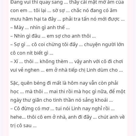
Đang vui thì quay sang … thấy cái mặt mờ ám của
con em … tôi lại … sờ sợ … chắc nó đang có âm
mưu hãm hại ta đây … phải tra tấn nó mới được …
– Mày … nhìn gì anh thế …
– Nhìn gì đâu … em sợ cho anh thôi …
– Sợ gì … cô coi chừng tôi đấy … chuyện người lớn
cô con nít biết gì …
– Xí … thôi … không thèm … vậy anh với cô đi chơi
vui vẻ nghen … em ở nhà tiếp chị Linh dùm cho …
Sặc, quên béng đi mất là hôm nay vẫn còn phải
học … mà thôi … mai thi rồi mà học gì nữa, để một
ngày thư giãn cho tinh thần nó sảng khoái …
– Cô đừng có mơ … tui nói Linh nay nghỉ rồi …
hehe… thôi cô em ở nhà, anh đi đây … chút anh về
trị cô sau …