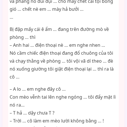
và phang nó đùi đụi … cho mày chết cái tội bóng
gió … chết nè em … mày hả bưởi …
…
Bị đập mấy cái ê ẩm … đang trên đường mò về
phòng … thì
– Anh hai … điện thoại nè … em nghe nhen …
Nó cầm chiếc điện thoại đang đổ chuông của tôi
và chạy thằng về phòng … tôi vội vã dí theo … đè
nó xuống giường tôi giật điện thoại lại … thì ra là
cô …
– A lo … em nghe đây cô …
Con mèo vễnh tai lên nghe ngóng … tôi đẩy mặt lì
nó ra…
– T hả … dậy chưa T ?
– Trời … cô làm em mèo lười không bằng … !