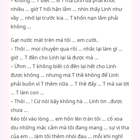
– Không … T biết … vì T mà Linh đã phải khóc
nhiều … giờ T hối hận lắm … nhìn thấy Linh như
vầy … nhớ lại trước kia … T khốn nạn lắm phải
không …
Gạt nước mát trên má tôi … em cười..
– Thôi … mọi chuyện qua rồi … nhắc lại làm gì …
giờ … T đền cho Linh lại là được mà …
– Ừhm … T không biết có đền lại hết cho Linh
được không … nhưng mà T thề không để Linh
phải buồn vì T thêm nữa … T thề đấy … T mà sai lời
… T làm con …
– Thôi … ! Cứ nói bậy không hà … Linh tin ..được
chưa …
Kéo tôi vào lòng … em hôn lên trán tôi … cố xoa
dịu những mặc cảm mà tôi đang mang … sự vị tha
của em … làm tôi thêm nhói đau … mỗi khi nghĩ