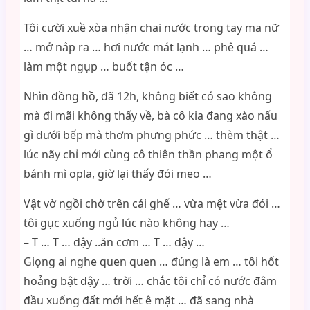
Tôi cười xuề xòa nhận chai nước trong tay ma nữ
… mở nắp ra … hơi nước mát lạnh … phê quá …
làm một ngụp … buốt tận óc …
Nhìn đồng hồ, đã 12h, không biết có sao không
mà đi mãi không thấy về, bà cô kia đang xào nấu
gì dưới bếp mà thơm phưng phức … thèm thật …
lúc nãy chỉ mới cùng cô thiên thần phang một ổ
bánh mì opla, giờ lại thấy đói meo …
Vật vờ ngồi chờ trên cái ghế … vừa mệt vừa đói …
tôi gục xuống ngủ lúc nào không hay …
– T … T … dậy ..ăn cơm … T … dậy …
Giọng ai nghe quen quen … đúng là em … tôi hốt
hoảng bật dậy … trời … chắc tôi chỉ có nước đâm
đầu xuống đất mới hết ê mặt … đã sang nhà