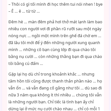
– Thôi có gì tối mình đi học thêm tui nói nhen ! bye
– Ê … ê … từ từ …
Đêm hè … màn đêm phả hơi thở mát lạnh làm bao
nhiêu con người vơi đi phần rũ rưỡi sau một ngày
nóng nực … ngồi một mình trên ghế đá chờ em …
đã lâu tôi mới để ý đến những người xung quanh
mình … những cô bạn cùng lớp đi qua chào tôi
bằng nụ cười … còn những thằng bạn đi qua chào
tôi bằng cú đấm …
Gặp lại họ dù chỉ trong khoảnh khắc … nhưng
tâm hồn tôi cũng được thanh thản phần nào … họ
vẫn ổn … và vẫn đang cố gắng như tôi … dù sao đi
nữa 3 năm qua không ít thì nhiều … chúng tôi vẫn
là những người bạn. Chỉ tiếc là tình bạn ấy chỉ
dừng lại ở mức nụ cười chào nhau … chỉ có mỗi 1