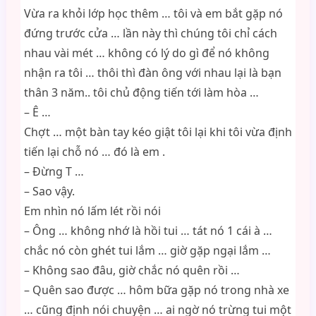
Vừa ra khỏi lớp học thêm … tôi và em bắt gặp nó
đứng trước cửa … lần này thì chúng tôi chỉ cách
nhau vài mét … không có lý do gì để nó không
nhận ra tôi … thôi thì đàn ông với nhau lại là bạn
thân 3 năm.. tôi chủ động tiến tới làm hòa …
– Ê …
Chợt … một bàn tay kéo giật tôi lại khi tôi vừa định
tiến lại chỗ nó … đó là em .
– Đừng T …
– Sao vậy.
Em nhìn nó lấm lét rồi nói
– Ông … không nhớ là hồi tui … tát nó 1 cái à …
chắc nó còn ghét tui lắm … giờ gặp ngại lắm …
– Không sao đâu, giờ chắc nó quên rồi …
– Quên sao được … hôm bữa gặp nó trong nhà xe
… cũng định nói chuyện … ai ngờ nó trừng tui một