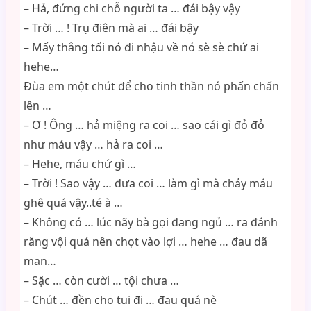
– Hả, đứng chi chỗ người ta … đái bậy vậy
– Trời … ! Trụ điên mà ai … đái bậy
– Mấy thằng tối nó đi nhậu về nó sè sè chứ ai
hehe…
Đùa em một chút để cho tinh thần nó phấn chấn
lên …
– Ơ ! Ông … hả miệng ra coi … sao cái gì đỏ đỏ
như máu vậy … hả ra coi …
– Hehe, máu chứ gì …
– Trời ! Sao vậy … đưa coi … làm gì mà chảy máu
ghê quá vậy..té à …
– Không có … lúc nãy bà gọi đang ngủ … ra đánh
răng vội quá nên chọt vào lợi … hehe … đau dã
man…
– Sặc … còn cười … tội chưa …
– Chút … đền cho tui đi … đau quá nè