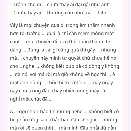
– Tránh chỗ đi … chưa thấy ai dại gái như anh
– Chưa thấy ai … thương con như má … hihi
Vậy là mọi chuyện qua đi trong êm thấm nhanh
hơn tôi tưởng … quả là chỉ cần mềm mỏng một
chút … mọi chuyện đều có thể hoàn thành dễ
dàng … đúng là cái gì cứng quá thì gãy … nhưng
mà … chuyện này mình tự quyết chứ chưa hề nói
cho L nghe … không biết búp bê có đồng ý không
… đã nói với má rồi mà giờ không về học thì … ê
mặt anh hùng … thôi thì từ từ tính … mấy ngày
nay cpu trong đầu chạy nhiều nóng máy rồi …
nghỉ mệt chút đã …
À … gọi cho L báo tin mừng hehe … không biết cô
bé phản ứng sao, chắc ban đầu sẽ ngại … nhưng
mà rồi sẽ quen thôi … má mình đâu phải dữ dằn