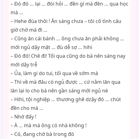
– Đó đó … lại … đòi hỏi … đền gì mà đền … qua học
mà …
– Hehe đùa thôi ! Ăn sáng chưa – tôi cố tình câu
giờ chờ má đi …
– Cũng ăn cái bánh … ông chưa ăn phải không …
mới ngủ dậy mặt … đù dễ sợ … hihi
– Đó đó! Chê đi! Tối qua cũng do bà nên sáng nay
mới dậy trễ
– Ủa, làm gi do tui, tối qua về sớm mà
– Thì về mà đâu có ngủ được … cứ nằm lăn qua
lăn lại lo cho bà nên gần sáng mới ngủ nè
– Hihi, tội nghiệp … thương ghê dzậy đó … chút
đền cho mà …
– Nhớ đấy !
– À … mà má ông có nhà không !
– Có, đang chờ bà trong đó