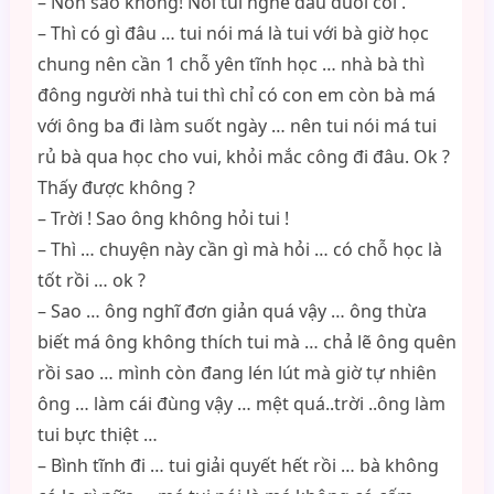
– Nôn sao không! Nói tui nghe đầu đuôi coi .
– Thì có gì đâu … tui nói má là tui với bà giờ học
chung nên cần 1 chỗ yên tĩnh học … nhà bà thì
đông người nhà tui thì chỉ có con em còn bà má
với ông ba đi làm suốt ngày … nên tui nói má tui
rủ bà qua học cho vui, khỏi mắc công đi đâu. Ok ?
Thấy được không ?
– Trời ! Sao ông không hỏi tui !
– Thì … chuyện này cần gì mà hỏi … có chỗ học là
tốt rồi … ok ?
– Sao … ông nghĩ đơn giản quá vậy … ông thừa
biết má ông không thích tui mà … chả lẽ ông quên
rồi sao … mình còn đang lén lút mà giờ tự nhiên
ông … làm cái đùng vậy … mệt quá..trời ..ông làm
tui bực thiệt …
– Bình tĩnh đi … tui giải quyết hết rồi … bà không