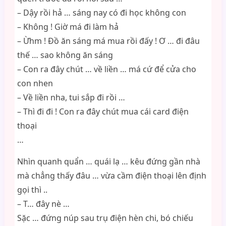
– Dậy rồi hả … sáng nay có đi học không con
– Không ! Giờ má đi làm hả
– Ừhm ! Đồ ăn sáng má mua rồi đấy ! Ơ … đi đâu
thế … sao không ăn sáng
– Con ra đây chút … về liền … má cứ để cửa cho
con nhen
– Về liền nha, tui sắp đi rồi …
– Thì đi đi ! Con ra đây chút mua cái card điện
thoại
…
Nhìn quanh quẩn … quái lạ … kêu đứng gần nhà
mà chẳng thấy đâu … vừa cầm điện thoại lên định
gọi thì ..
– T… đây nè …
Sặc … đứng núp sau trụ điện hèn chi, bó chiếu