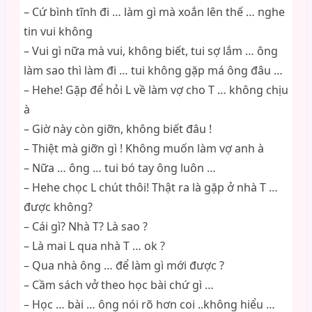
– Cứ bình tĩnh đi … làm gì mà xoắn lên thế … nghe
tin vui không
– Vui gì nữa mà vui, không biết, tui sợ lắm … ông
làm sao thì làm đi … tui không gặp má ông đâu …
– Hehe! Gặp để hỏi L về làm vợ cho T … không chịu
à
– Giờ này còn giỡn, không biết đâu !
– Thiệt mà giỡn gì ! Không muốn làm vợ anh à
– Nữa … ông … tui bó tay ông luôn …
– Hehe chọc L chút thôi! Thật ra là gặp ở nhà T …
được không?
– Cái gì? Nhà T? Là sao ?
– Là mai L qua nhà T … ok ?
– Qua nhà ông … để làm gì mới được ?
– Cầm sách vở theo học bài chứ gì …
– Học … bài … ông nói rõ hơn coi ..không hiểu …