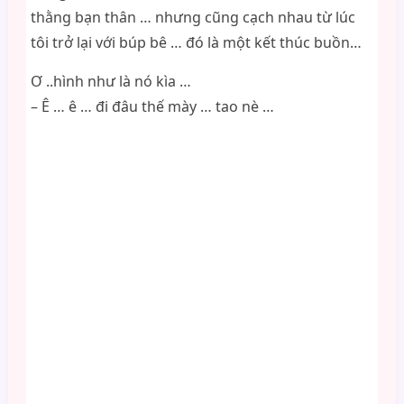
thằng bạn thân … nhưng cũng cạch nhau từ lúc
tôi trở lại với búp bê … đó là một kết thúc buồn…
Ơ ..hình như là nó kìa …
– Ê … ê … đi đâu thế mày … tao nè …