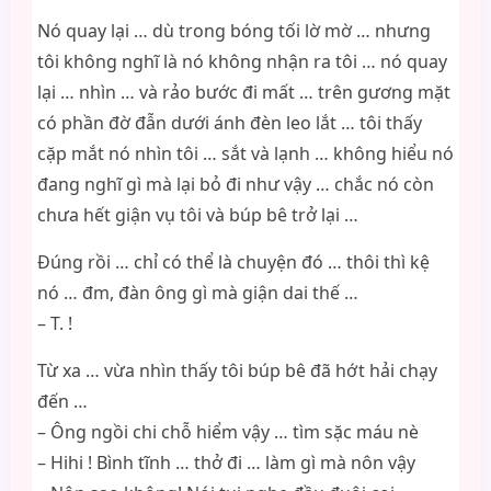
Nó quay lại … dù trong bóng tối lờ mờ … nhưng
tôi không nghĩ là nó không nhận ra tôi … nó quay
lại … nhìn … và rảo bước đi mất … trên gương mặt
có phần đờ đẫn dưới ánh đèn leo lắt … tôi thấy
cặp mắt nó nhìn tôi … sắt và lạnh … không hiểu nó
đang nghĩ gì mà lại bỏ đi như vậy … chắc nó còn
chưa hết giận vụ tôi và búp bê trở lại …
Đúng rồi … chỉ có thể là chuyện đó … thôi thì kệ
nó … đm, đàn ông gì mà giận dai thế …
– T. !
Từ xa … vừa nhìn thấy tôi búp bê đã hớt hải chạy
đến …
– Ông ngồi chi chỗ hiểm vậy … tìm sặc máu nè
– Hihi ! Bình tĩnh … thở đi … làm gì mà nôn vậy