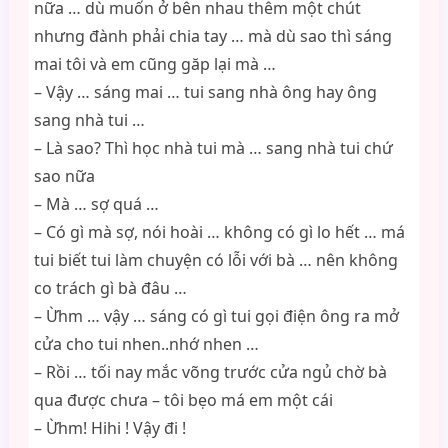
nữa … dù muốn ở bên nhau thêm một chút
nhưng đành phải chia tay … mà dù sao thì sáng
mai tôi và em cũng găp lại mà …
– Vậy … sáng mai … tui sang nhà ông hay ông
sang nhà tui …
– Là sao? Thì học nhà tui mà … sang nhà tui chứ
sao nữa
– Mà … sợ quá …
– Có gì mà sợ, nói hoài … không có gì lo hết … má
tui biết tui làm chuyện có lỗi với bà … nên không
co trách gì bà đâu …
– Ừhm … vậy … sáng có gì tui gọi điện ông ra mở
cửa cho tui nhen..nhớ nhen …
– Rồi … tối nay mắc võng trước cửa ngủ chờ bà
qua được chưa – tôi bẹo má em một cái
– Ừhm! Hihi ! Vậy đi !