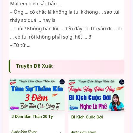
Mặt em biến sắc hẳn …
– Ông … có chắc là không la tui kkhông … sao tui
thấy sợ quá … hay là
– Thôi ! Không bàn lùi … đến đây rồi thì vào đi … đi
… có tui rồi không phải sợ gì hết … đi
– Từ từ …
Truyện Đề Xuất
3 Đêm Bán Thân 20 Tỷ
Bi Kịch Cuộc Đời
Audio Đêm Khuya
Audio Đêm Khuya