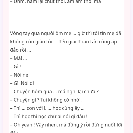
– Ừhm, hâm lại chút thôi, ấm ấm thôi mà
Vòng tay qua người ôm mẹ … giờ thì tôi tin mẹ đã
không còn giận tôi … đến giai đoạn tấn công áp
đảo rồi …
– Má! …
– Gì ! …
– Nói nè !
– Gì! Nói đi
– Chuyện hôm qua … má nghĩ lại chưa ?
– Chuyện gì ? Tui không có nhớ !
– Thì … con với L … học cùng ấy …
– Thì học thì học chứ ai nói gì đâu !
– Oh yeah ! Vậy nhen, má đồng ý rồi đừng nuốt lời