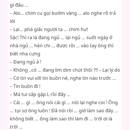
gì đâu …
– Alo… chim cu gọi bướm vàng … alo nghe rõ trả
lời
– Lại… phá giấc người ta … chim hư!
Sặc! Thì ra là đang ngủ … lại ngủ … suốt ngày ở
nhà ngủ … hèn chi … được rồi … vào tay ông thì
biết nha cưng
– Đang ngủ à !
– Không ..có … đang lim dim chút thôi ?!! – Lại lý do
– Có tin vui với tin buồn nè, nghe tin nào trước …
– Tin buồn đi !
– Má tui sắp gặp L rồi đấy …
– Cái … gì … ông nói cái gì … nói lại nghe coi ! Ông
… tụi sợ ông luôn ! Đã nói rồi … giờ làm sao đây …
không biết … ông làm sao thì làm đi … trời ơi là
trời …