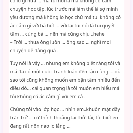
có lo gì nữa … má tui nói là má không có cấm
chuyện học tập, lúc trước má làm thế là sợ mình
yêu đương mà không lo học chứ má tui không có
ác cảm gì với bà hết … với lại tui nói là tui quyết
tâm … cùng bà … nên má cũng chịu ..hehe
– Trời … thua ông luôn … ông sao … nghĩ mọi
chuyện dễ dàng quá …
Tuy nói là vậy … nhưng em không biết rằng tôi và
má đã có một cuộc tranh luận đến tận cùng … dù
sao tôi cũng không muốn em bận tâm nhiều đến
điều đó… cái quan trọng là tôi muốn em hiểu má
tôi không có ác cảm gì với em cả …
Chúng tôi vào lớp học … nhìn em..khuôn mặt đầy
trăn trở … cứ thỉnh thoảng lại thở dài, tôi biết em
đang rất nôn nao lo lắng …