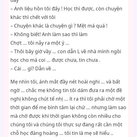
đấy
– Anh liệu hồn tôi đấy ! Học thì được, còn chuyện
khác thì chết với tôi
– Chuyện khác là chuyện gì ? Mệt má quá !
– Không biết! Anh làm sao thì làm
Chợt … tôi nảy ra một ý …
– Thôi bây giờ vầy … con dẫn L về nhà mình ngồi
học cho má coi … được chưa, tin chưa .
– Cái … gì? Dẫn về …
Mẹ nhìn tôi, ánh mắt đầy nét hoài nghi … và bất
ngờ … chắc mẹ không tin tôi dám đưa ra một đề
nghị không chút tế nhị … ít ra thì tôi phải chờ một
thời gian để mẹ bình tâm lại chứ … nhưng làm sao
mà chờ được khi thời gian không còn nhiều cho
chúng tôi và chúng tôi thực sự đang rất cần một
chỗ học đàng hoàng … tôi tin là mẹ sẽ hiểu ..