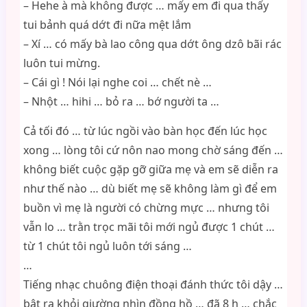
– Hehe à mà không được … mấy em đi qua thấy
tui bảnh quá dớt đi nữa mệt lắm
– Xí … có mấy bà lao công qua dớt ông dzô bãi rác
luôn tui mừng.
– Cái gì ! Nói lại nghe coi … chết nè …
– Nhột … hihi … bỏ ra … bớ người ta …
Cả tối đó … từ lúc ngồi vào bàn học đến lúc học
xong … lòng tôi cứ nôn nao mong chờ sáng đến …
không biết cuộc gặp gỡ giữa mẹ và em sẽ diễn ra
như thế nào … dù biết mẹ sẽ không làm gì để em
buồn vì mẹ là người có chừng mực … nhưng tôi
vẫn lo … trằn trọc mãi tôi mới ngủ được 1 chút …
từ 1 chút tôi ngủ luôn tới sáng …
…
Tiếng nhạc chuông điện thoại đánh thức tôi dậy …
bật ra khỏi giường nhìn đồng hồ … đã 8 h … chắc