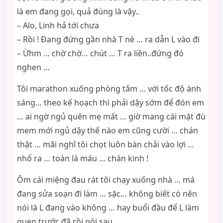
là em đang gọi, quả đúng là vậy..
– Alo, Linh hả tới chưa
– Rồi ! Đang đứng gần nhà T nè … ra dẫn L vào đi
– Ừhm … chờ chờ… chút … T ra liền..đứng đó
nghen …
Tôi marathon xuống phòng tắm … với tốc độ ánh
sáng… theo kế hoạch thì phải dậy sớm để đón em
… ai ngờ ngủ quên mẹ mất … giờ mang cái mặt đù
mem mới ngủ dậy thế nào em cũng cười … chán
thật … mãi nghĩ tôi chọt luôn bàn chải vào lợi …
nhổ ra … toàn là máu … chán kinh !
Ôm cái miệng đau rát tôi chạy xuống nhà … má
đang sửa soạn đi làm … sặc… không biết có nên
nói là L đang vào không … hay buổi đầu để L làm
quen trước đã rồi nói sau …