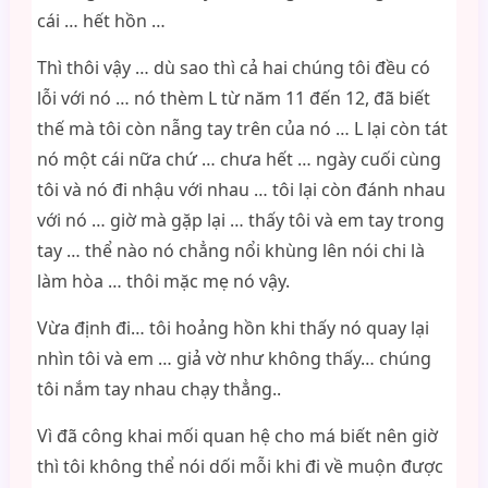
cái … hết hồn …
Thì thôi vậy … dù sao thì cả hai chúng tôi đều có
lỗi với nó … nó thèm L từ năm 11 đến 12, đã biết
thế mà tôi còn nẫng tay trên của nó … L lại còn tát
nó một cái nữa chứ … chưa hết … ngày cuối cùng
tôi và nó đi nhậu với nhau … tôi lại còn đánh nhau
với nó … giờ mà gặp lại … thấy tôi và em tay trong
tay … thể nào nó chẳng nổi khùng lên nói chi là
làm hòa … thôi mặc mẹ nó vậy.
Vừa định đi… tôi hoảng hồn khi thấy nó quay lại
nhìn tôi và em … giả vờ như không thấy… chúng
tôi nắm tay nhau chạy thẳng..
Vì đã công khai mối quan hệ cho má biết nên giờ
thì tôi không thể nói dối mỗi khi đi về muộn được