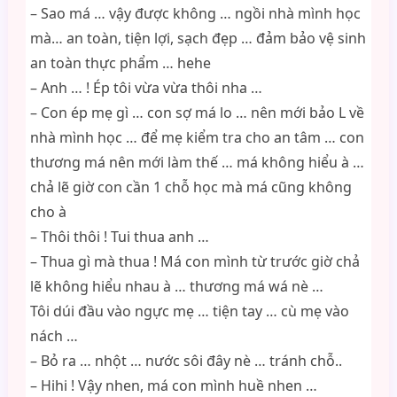
– Sao má … vậy được không … ngồi nhà mình học
mà… an toàn, tiện lợi, sạch đẹp … đảm bảo vệ sinh
an toàn thực phẩm … hehe
– Anh … ! Ép tôi vừa vừa thôi nha …
– Con ép mẹ gì … con sợ má lo … nên mới bảo L về
nhà mình học … để mẹ kiểm tra cho an tâm … con
thương má nên mới làm thế … má không hiểu à …
chả lẽ giờ con cần 1 chỗ học mà má cũng không
cho à
– Thôi thôi ! Tui thua anh …
– Thua gì mà thua ! Má con mình từ trước giờ chả
lẽ không hiểu nhau à … thương má wá nè …
Tôi dúi đầu vào ngực mẹ … tiện tay … cù mẹ vào
nách …
– Bỏ ra … nhột … nước sôi đây nè … tránh chỗ..
– Hihi ! Vậy nhen, má con mình huề nhen …