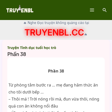
Skip
Sear
to
Main
content
🔥 Nghe Đọc truyện không quảng cáo tại
Menu
TRUYENBL.CC
🔥
Truyện Tình dục tuổi học trò
Phần 38
Phần 38
Từ phòng tắm bước ra … mẹ đang hâm thức ăn
cho tôi dưới bếp …
– Thôi má ! Trời nóng rồi mà, đun vừa thôi, nóng
quá con ăn không nổi đâu