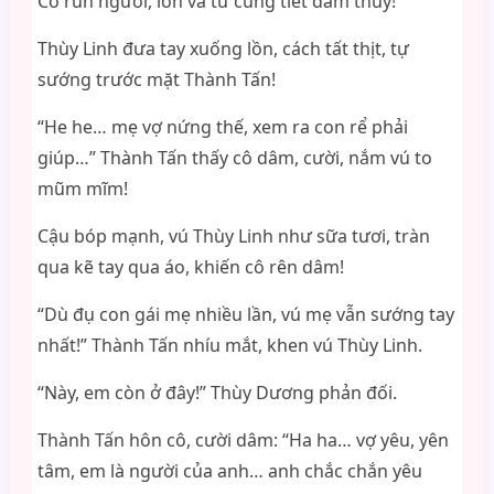
Cô run người, lồn và tử cung tiết dâm thủy!
Thùy Linh đưa tay xuống lồn, cách tất thịt, tự
sướng trước mặt Thành Tấn!
“He he… mẹ vợ nứng thế, xem ra con rể phải
giúp…” Thành Tấn thấy cô dâm, cười, nắm vú to
mũm mĩm!
Cậu bóp mạnh, vú Thùy Linh như sữa tươi, tràn
qua kẽ tay qua áo, khiến cô rên dâm!
“Dù đụ con gái mẹ nhiều lần, vú mẹ vẫn sướng tay
nhất!” Thành Tấn nhíu mắt, khen vú Thùy Linh.
“Này, em còn ở đây!” Thùy Dương phản đối.
Thành Tấn hôn cô, cười dâm: “Ha ha… vợ yêu, yên
tâm, em là người của anh… anh chắc chắn yêu