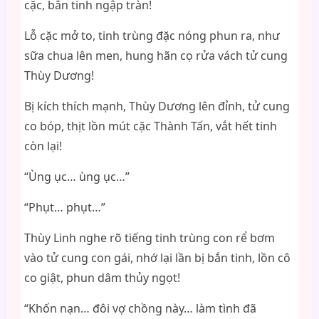
cặc, bắn tinh ngập tràn!
Lỗ cặc mở to, tinh trùng đặc nóng phun ra, như
sữa chua lên men, hung hãn cọ rửa vách tử cung
Thùy Dương!
Bị kích thích mạnh, Thùy Dương lên đỉnh, tử cung
co bóp, thịt lồn mút cặc Thành Tấn, vắt hết tinh
còn lại!
“Ùng ục… ùng ục…”
“Phụt… phụt…”
Thùy Linh nghe rõ tiếng tinh trùng con rể bơm
vào tử cung con gái, nhớ lại lần bị bắn tinh, lồn cô
co giật, phun dâm thủy ngọt!
“Khốn nạn… đôi vợ chồng này… làm tình đã