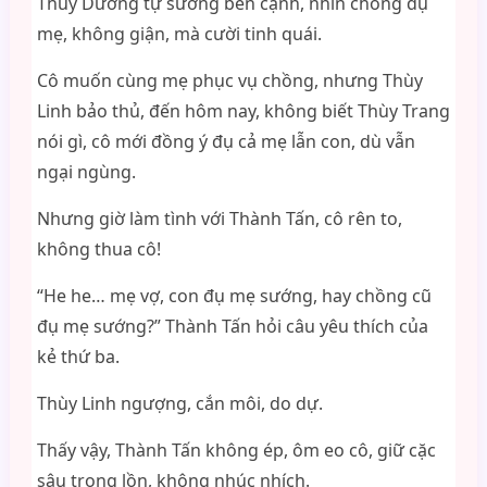
Thùy Dương tự sướng bên cạnh, nhìn chồng đụ
mẹ, không giận, mà cười tinh quái.
Cô muốn cùng mẹ phục vụ chồng, nhưng Thùy
Linh bảo thủ, đến hôm nay, không biết Thùy Trang
nói gì, cô mới đồng ý đụ cả mẹ lẫn con, dù vẫn
ngại ngùng.
Nhưng giờ làm tình với Thành Tấn, cô rên to,
không thua cô!
“He he… mẹ vợ, con đụ mẹ sướng, hay chồng cũ
đụ mẹ sướng?” Thành Tấn hỏi câu yêu thích của
kẻ thứ ba.
Thùy Linh ngượng, cắn môi, do dự.
Thấy vậy, Thành Tấn không ép, ôm eo cô, giữ cặc
sâu trong lồn, không nhúc nhích.