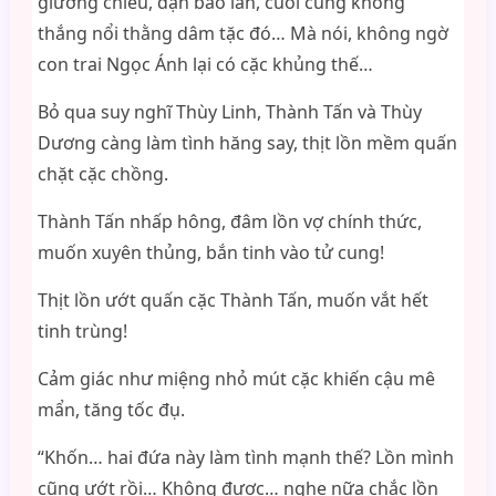
giường chiếu, dặn bao lần, cuối cùng không
thắng nổi thằng dâm tặc đó… Mà nói, không ngờ
con trai Ngọc Ánh lại có cặc khủng thế…
Bỏ qua suy nghĩ Thùy Linh, Thành Tấn và Thùy
Dương càng làm tình hăng say, thịt lồn mềm quấn
chặt cặc chồng.
Thành Tấn nhấp hông, đâm lồn vợ chính thức,
muốn xuyên thủng, bắn tinh vào tử cung!
Thịt lồn ướt quấn cặc Thành Tấn, muốn vắt hết
tinh trùng!
Cảm giác như miệng nhỏ mút cặc khiến cậu mê
mẩn, tăng tốc đụ.
“Khốn… hai đứa này làm tình mạnh thế? Lồn mình
cũng ướt rồi… Không được… nghe nữa chắc lồn