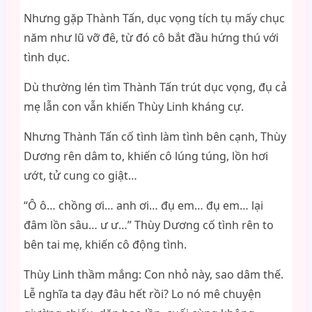
Nhưng gặp Thành Tấn, dục vọng tích tụ mấy chục
năm như lũ vỡ đê, từ đó cô bắt đầu hứng thú với
tình dục.
Dù thường lén tìm Thành Tấn trút dục vọng, đụ cả
mẹ lẫn con vẫn khiến Thùy Linh kháng cự.
Nhưng Thành Tấn cố tình làm tình bên cạnh, Thùy
Dương rên dâm to, khiến cô lúng túng, lồn hơi
ướt, tử cung co giật…
“Ô ô… chồng ơi… anh ơi… đụ em… đụ em… lại
đâm lồn sâu… ư ư…” Thùy Dương cố tình rên to
bên tai mẹ, khiến cô động tình.
Thùy Linh thầm mắng: Con nhỏ này, sao dâm thế.
Lễ nghĩa ta dạy đâu hết rồi? Lo nó mê chuyện