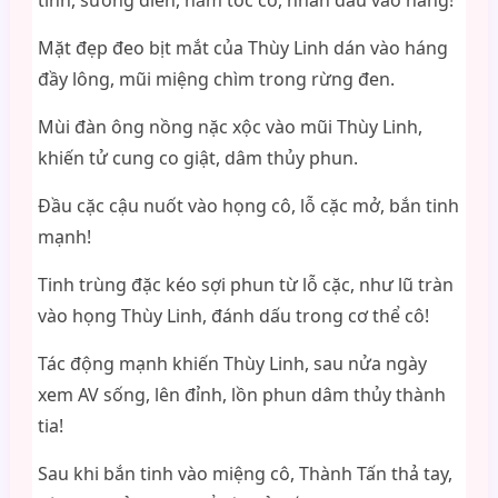
tinh, sướng điên, nắm tóc cô, nhấn đầu vào háng!
Mặt đẹp đeo bịt mắt của Thùy Linh dán vào háng
đầy lông, mũi miệng chìm trong rừng đen.
Mùi đàn ông nồng nặc xộc vào mũi Thùy Linh,
khiến tử cung co giật, dâm thủy phun.
Đầu cặc cậu nuốt vào họng cô, lỗ cặc mở, bắn tinh
mạnh!
Tinh trùng đặc kéo sợi phun từ lỗ cặc, như lũ tràn
vào họng Thùy Linh, đánh dấu trong cơ thể cô!
Tác động mạnh khiến Thùy Linh, sau nửa ngày
xem AV sống, lên đỉnh, lồn phun dâm thủy thành
tia!
Sau khi bắn tinh vào miệng cô, Thành Tấn thả tay,