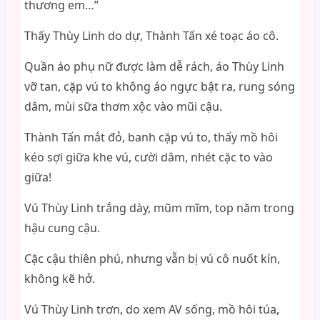
thương em…”
Thấy Thùy Linh do dự, Thành Tấn xé toạc áo cô.
Quần áo phụ nữ được làm dễ rách, áo Thùy Linh
vỡ tan, cặp vú to không áo ngực bật ra, rung sóng
dâm, mùi sữa thơm xộc vào mũi cậu.
Thành Tấn mắt đỏ, banh cặp vú to, thấy mồ hôi
kéo sợi giữa khe vú, cười dâm, nhét cặc to vào
giữa!
Vú Thùy Linh trắng dày, mũm mĩm, top năm trong
hậu cung cậu.
Cặc cậu thiên phú, nhưng vẫn bị vú cô nuốt kín,
không kẽ hở.
Vú Thùy Linh trơn, do xem AV sống, mồ hôi túa,