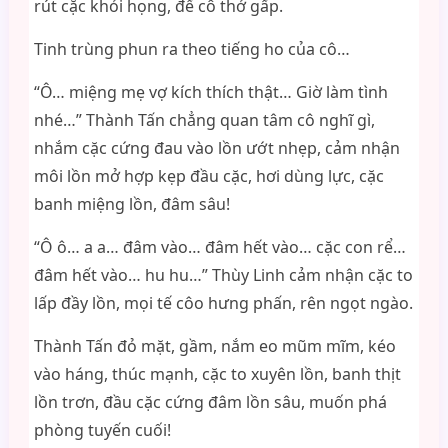
rút cặc khỏi họng, để cô thở gấp.
Tinh trùng phun ra theo tiếng ho của cô…
“Ô… miệng mẹ vợ kích thích thật… Giờ làm tình
nhé…” Thành Tấn chẳng quan tâm cô nghĩ gì,
nhắm cặc cứng đau vào lồn ướt nhẹp, cảm nhận
môi lồn mở hợp kẹp đầu cặc, hơi dùng lực, cặc
banh miệng lồn, đâm sâu!
“Ô ô… a a… đâm vào… đâm hết vào… cặc con rể…
đâm hết vào… hu hu…” Thùy Linh cảm nhận cặc to
lấp đầy lồn, mọi tế côo hưng phấn, rên ngọt ngào.
Thành Tấn đỏ mặt, gầm, nắm eo mũm mĩm, kéo
vào háng, thúc mạnh, cặc to xuyên lồn, banh thịt
lồn trơn, đầu cặc cứng đâm lồn sâu, muốn phá
phòng tuyến cuối!