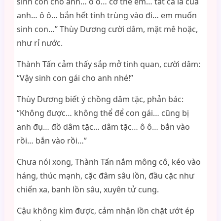
sinh con cho anh… ô ô… cơ thể em… tất cả là của
anh… ô ô… bắn hết tinh trùng vào đi… em muốn
sinh con…” Thùy Dương cười dâm, mặt mê hoặc,
như rỉ nước.
Thành Tấn cảm thấy sắp mở tinh quan, cười dâm:
“Vậy sinh con gái cho anh nhé!”
Thùy Dương biết ý chồng dâm tặc, phản bác:
“Không được… không thể để con gái… cũng bị
anh đụ… đồ dâm tặc… dâm tặc… ô ô… bắn vào
rồi… bắn vào rồi…”
Chưa nói xong, Thành Tấn nắm mông cô, kéo vào
háng, thúc mạnh, cặc đâm sâu lồn, đầu cặc như
chiến xa, banh lồn sâu, xuyên tử cung.
Cậu không kìm được, cảm nhận lồn chặt ướt ép