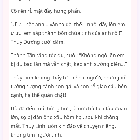
Cô rên rỉ, mặt đầy hưng phấn.
“Ư ư… cặc anh… vẫn to dài thế… nhồi đầy lồn em…
ư ư… em sắp thành bồn chứa tinh của anh rồi!”
Thùy Dương cười dâm.
Thành Tấn tăng tốc đụ, cười: “Không ngờ lồn em
bị đụ bao lần mà vẫn chặt, kẹp anh sướng điên…”
Thùy Linh không thấy tư thế hai người, nhưng dễ
tưởng tượng cảnh con gái và con rể giao cấu bên
cạnh, hạ thể quấn chặt!
Dù đã đến tuổi hừng hực, là nữ chủ tịch tập đoàn
lớn, sợ bị đàn ông xấu hãm hại, sau khi chồng
mất, Thùy Linh luôn kín đáo về chuyện riêng,
không tìm người tình.