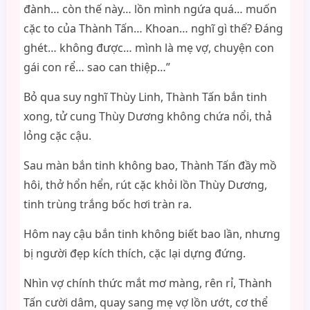
đành… còn thế này… lồn mình ngứa quá… muốn
cặc to của Thành Tấn… Khoan… nghĩ gì thế? Đáng
ghét… không được… mình là mẹ vợ, chuyện con
gái con rể… sao can thiệp…”
Bỏ qua suy nghĩ Thùy Linh, Thành Tấn bắn tinh
xong, tử cung Thùy Dương không chứa nổi, thả
lỏng cặc cậu.
Sau màn bắn tinh không bao, Thành Tấn đầy mồ
hôi, thở hổn hển, rút cặc khỏi lồn Thùy Dương,
tinh trùng trắng bốc hơi tràn ra.
Hôm nay cậu bắn tinh không biết bao lần, nhưng
bị người đẹp kích thích, cặc lại dựng đứng.
Nhìn vợ chính thức mắt mơ màng, rên rỉ, Thành
Tấn cười dâm, quay sang mẹ vợ lồn ướt, cơ thể