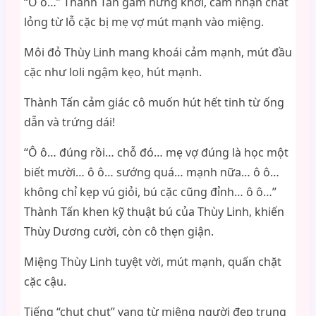
“Ô ô…” Thành Tấn gầm hứng khởi, cảm nhận chất
lỏng từ lỗ cặc bị mẹ vợ mút mạnh vào miệng.
Môi đỏ Thùy Linh mang khoái cảm mạnh, mút đầu
cặc như loli ngậm kẹo, hút mạnh.
Thành Tấn cảm giác cô muốn hút hết tinh từ ống
dẫn và trứng dái!
“Ô ô… đúng rồi… chỗ đó… mẹ vợ đúng là học một
biết mười… ô ô… sướng quá… mạnh nữa… ô ô…
không chỉ kẹp vú giỏi, bú cặc cũng đỉnh… ô ô…”
Thành Tấn khen kỹ thuật bú của Thùy Linh, khiến
Thùy Dương cười, còn cô thẹn giận.
Miệng Thùy Linh tuyệt vời, mút mạnh, quấn chặt
cặc cậu.
Tiếng “chụt chụt” vang từ miệng người đẹp trung