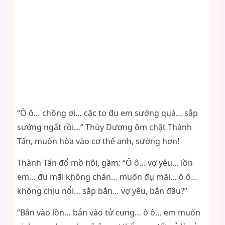
“Ô ô… chồng ơi… cặc to đụ em sướng quá… sắp
sướng ngất rồi…” Thùy Dương ôm chặt Thành
Tấn, muốn hòa vào cơ thể anh, sướng hơn!
Thành Tấn đổ mồ hôi, gầm: “Ô ô… vợ yêu… lồn
em… đụ mãi không chán… muốn đụ mãi… ô ô…
không chịu nổi… sắp bắn… vợ yêu, bắn đâu?”
“Bắn vào lồn… bắn vào tử cung… ô ô… em muốn