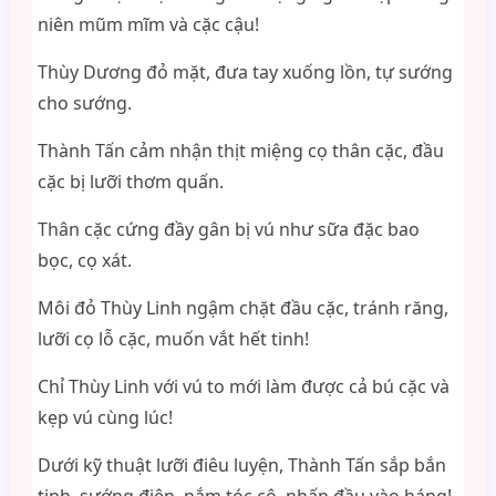
niên mũm mĩm và cặc cậu!
Thùy Dương đỏ mặt, đưa tay xuống lồn, tự sướng
cho sướng.
Thành Tấn cảm nhận thịt miệng cọ thân cặc, đầu
cặc bị lưỡi thơm quấn.
Thân cặc cứng đầy gân bị vú như sữa đặc bao
bọc, cọ xát.
Môi đỏ Thùy Linh ngậm chặt đầu cặc, tránh răng,
lưỡi cọ lỗ cặc, muốn vắt hết tinh!
Chỉ Thùy Linh với vú to mới làm được cả bú cặc và
kẹp vú cùng lúc!
Dưới kỹ thuật lưỡi điêu luyện, Thành Tấn sắp bắn