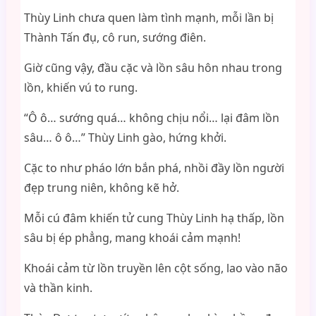
Thùy Linh chưa quen làm tình mạnh, mỗi lần bị
Thành Tấn đụ, cô run, sướng điên.
Giờ cũng vậy, đầu cặc và lồn sâu hôn nhau trong
lồn, khiến vú to rung.
“Ô ô… sướng quá… không chịu nổi… lại đâm lồn
sâu… ô ô…” Thùy Linh gào, hứng khởi.
Cặc to như pháo lớn bắn phá, nhồi đầy lồn người
đẹp trung niên, không kẽ hở.
Mỗi cú đâm khiến tử cung Thùy Linh hạ thấp, lồn
sâu bị ép phẳng, mang khoái cảm mạnh!
Khoái cảm từ lồn truyền lên cột sống, lao vào não
và thần kinh.