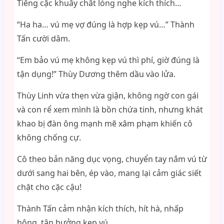
Tiếng cặc khuấy chất lỏng nghe kích thích…
“Ha ha… vú mẹ vợ đúng là hợp kẹp vú…” Thành
Tấn cười dâm.
“Em bảo vú mẹ không kẹp vú thì phí, giờ đúng là
tận dụng!” Thùy Dương thêm dầu vào lửa.
Thùy Linh vừa thẹn vừa giận, không ngờ con gái
và con rể xem mình là bồn chứa tinh, nhưng khát
khao bị đàn ông mạnh mẽ xâm phạm khiến cô
không chống cự.
Cô theo bản năng dục vọng, chuyển tay nắm vú từ
dưới sang hai bên, ép vào, mang lại cảm giác siết
chặt cho cặc cậu!
Thành Tấn cảm nhận kích thích, hít hà, nhấp
hông, tận hưởng kẹp vú.