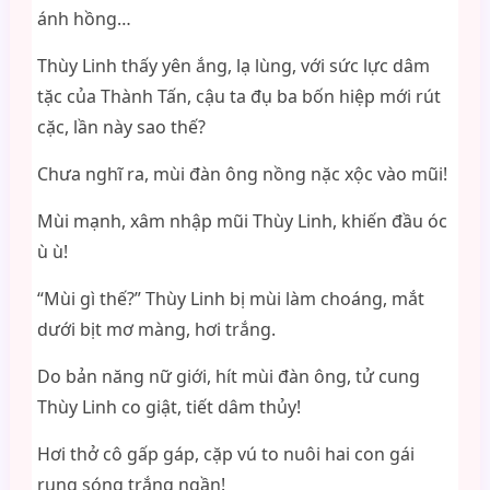
ánh hồng…
Thùy Linh thấy yên ắng, lạ lùng, với sức lực dâm
tặc của Thành Tấn, cậu ta đụ ba bốn hiệp mới rút
cặc, lần này sao thế?
Chưa nghĩ ra, mùi đàn ông nồng nặc xộc vào mũi!
Mùi mạnh, xâm nhập mũi Thùy Linh, khiến đầu óc
ù ù!
“Mùi gì thế?” Thùy Linh bị mùi làm choáng, mắt
dưới bịt mơ màng, hơi trắng.
Do bản năng nữ giới, hít mùi đàn ông, tử cung
Thùy Linh co giật, tiết dâm thủy!
Hơi thở cô gấp gáp, cặp vú to nuôi hai con gái
rung sóng trắng ngần!