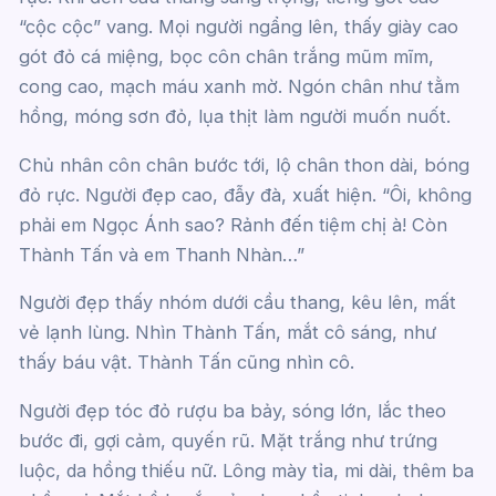
“cộc cộc” vang. Mọi người ngẩng lên, thấy giày cao
gót đỏ cá miệng, bọc côn chân trắng mũm mĩm,
cong cao, mạch máu xanh mờ. Ngón chân như tằm
hồng, móng sơn đỏ, lụa thịt làm người muốn nuốt.
Chủ nhân côn chân bước tới, lộ chân thon dài, bóng
đỏ rực. Người đẹp cao, đẫy đà, xuất hiện. “Ôi, không
phải em Ngọc Ánh sao? Rảnh đến tiệm chị à! Còn
Thành Tấn và em Thanh Nhàn…”
Người đẹp thấy nhóm dưới cầu thang, kêu lên, mất
vẻ lạnh lùng. Nhìn Thành Tấn, mắt cô sáng, như
thấy báu vật. Thành Tấn cũng nhìn cô.
Người đẹp tóc đỏ rượu ba bảy, sóng lớn, lắc theo
bước đi, gợi cảm, quyến rũ. Mặt trắng như trứng
luộc, da hồng thiếu nữ. Lông mày tỉa, mi dài, thêm ba