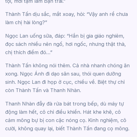
tội, mới tạm làm bạn trai.”
Thành Tấn dịu sắc, mắt xoay, hỏi: “Vậy anh rể chưa
làm chị hài lòng?”
Ngọc Lan uống sữa, đáp: “Hắn bị gia giáo nghiêm,
đọc sách nhiều nên ngố, hơi ngốc, nhưng thật thà,
chị thích điểm đó…”
Thành Tấn không nói thêm. Cả nhà nhanh chóng ăn
xong. Ngọc Ánh đi dạo sân sau, thói quen dưỡng
sinh. Ngọc Lan đi họp ở cục, chiều về. Biệt thự chỉ
còn Thành Tấn và Thanh Nhàn.
Thanh Nhàn đẫy đà rửa bát trong bếp, dù máy tự
động làm hết, cô chỉ điều khiển. Hát khe khẽ, cô
cảm mông bự bị con cặc nóng cọ. Kinh nghiệm, cô
cười, không quay lại, biết Thành Tấn đang cọ mông.