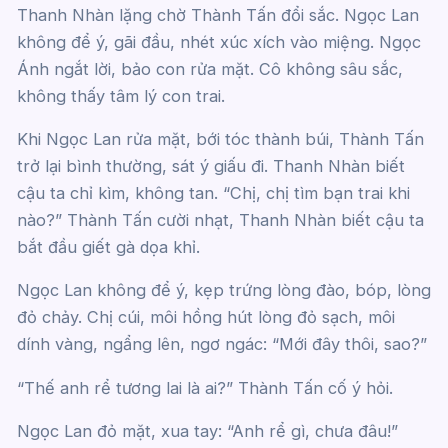
Thanh Nhàn lặng chờ Thành Tấn đổi sắc. Ngọc Lan
không để ý, gãi đầu, nhét xúc xích vào miệng. Ngọc
Ánh ngắt lời, bảo con rửa mặt. Cô không sâu sắc,
không thấy tâm lý con trai.
Khi Ngọc Lan rửa mặt, bới tóc thành búi, Thành Tấn
trở lại bình thường, sát ý giấu đi. Thanh Nhàn biết
cậu ta chỉ kìm, không tan. “Chị, chị tìm bạn trai khi
nào?” Thành Tấn cười nhạt, Thanh Nhàn biết cậu ta
bắt đầu giết gà dọa khỉ.
Ngọc Lan không để ý, kẹp trứng lòng đào, bóp, lòng
đỏ chảy. Chị cúi, môi hồng hút lòng đỏ sạch, môi
dính vàng, ngẩng lên, ngơ ngác: “Mới đây thôi, sao?”
“Thế anh rể tương lai là ai?” Thành Tấn cố ý hỏi.
Ngọc Lan đỏ mặt, xua tay: “Anh rể gì, chưa đâu!”