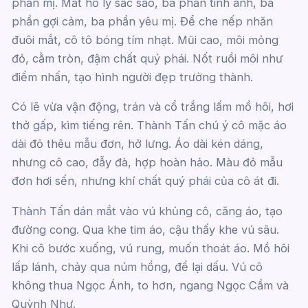
phần mị. Mắt hồ ly sắc sảo, ba phần tinh anh, ba
phần gợi cảm, ba phần yêu mị. Để che nếp nhăn
đuôi mắt, cô tô bóng tím nhạt. Mũi cao, môi mỏng
đỏ, cằm tròn, đậm chất quý phái. Nốt ruồi môi như
điểm nhấn, tạo hình người đẹp trưởng thành.
Có lẽ vừa vận động, trán và cổ trắng lấm mồ hôi, hơi
thở gấp, kìm tiếng rên. Thành Tấn chú ý cô mặc áo
dài đỏ thêu mẫu đơn, hở lưng. Áo dài kén dáng,
nhưng cô cao, đẫy đà, hợp hoàn hảo. Màu đỏ mẫu
đơn hơi sến, nhưng khí chất quý phái của cô át đi.
Thành Tấn dán mắt vào vú khủng cô, căng áo, tạo
đường cong. Qua khe tim áo, cậu thấy khe vú sâu.
Khi cô bước xuống, vú rung, muốn thoát áo. Mồ hôi
lấp lánh, chảy qua núm hồng, để lại dấu. Vú cô
không thua Ngọc Ánh, to hơn, ngang Ngọc Cầm và
Quỳnh Như.