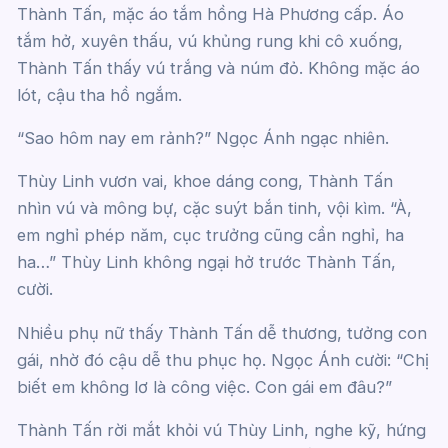
Thành Tấn, mặc áo tắm hồng Hà Phương cấp. Áo
tắm hở, xuyên thấu, vú khủng rung khi cô xuống,
Thành Tấn thấy vú trắng và núm đỏ. Không mặc áo
lót, cậu tha hồ ngắm.
“Sao hôm nay em rảnh?” Ngọc Ánh ngạc nhiên.
Thùy Linh vươn vai, khoe dáng cong, Thành Tấn
nhìn vú và mông bự, cặc suýt bắn tinh, vội kìm. “À,
em nghỉ phép năm, cục trưởng cũng cần nghỉ, ha
ha…” Thùy Linh không ngại hở trước Thành Tấn,
cười.
Nhiều phụ nữ thấy Thành Tấn dễ thương, tưởng con
gái, nhờ đó cậu dễ thu phục họ. Ngọc Ánh cười: “Chị
biết em không lơ là công việc. Con gái em đâu?”
Thành Tấn rời mắt khỏi vú Thùy Linh, nghe kỹ, hứng