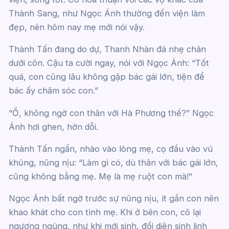
Thành Sang, như Ngọc Ánh thường đến viện làm
đẹp, nên hôm nay mẹ mới nói vậy.
Thành Tấn đang do dự, Thanh Nhàn đá nhẹ chân
dưới côn. Cậu ta cười ngay, nói với Ngọc Ánh: “Tốt
quá, con cũng lâu không gặp bác gái lớn, tiện để
bác ấy chăm sóc con.”
“Ồ, không ngờ con thân với Hà Phương thế?” Ngọc
Ánh hơi ghen, hờn dỗi.
Thành Tấn ngẩn, nhào vào lòng mẹ, cọ đầu vào vú
khủng, nũng nịu: “Làm gì có, dù thân với bác gái lớn,
cũng không bằng mẹ. Mẹ là mẹ ruột con mà!”
Ngọc Ánh bất ngờ trước sự nũng nịu, ít gần con nên
khao khát cho con tình mẹ. Khi ở bên con, cô lại
ngượng ngùng, như khi mới sinh, đối diện sinh linh