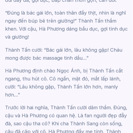
“Đúng là bác gái lớn, toàn thân đầy thịt, nhìn là nghĩ
ngay đến búp bê trên giường!” Thành Tấn thầm
khen. Với cậu, Hà Phương dáng bầu dục, gợi tình dục
và giường!
Thành Tấn cười: “Bác gái lớn, lâu không gặp! Cháu
mong được bác massage tinh dầu…”
Hà Phương định chào Ngọc Ánh, bị Thành Tấn cắt
ngang, thu hút cô. Cô ngẩn, mặt đỏ, mắt lấp lánh,
cười: “Lâu không gặp, Thành Tấn lớn hơn, manly
hơn…”
Trước lời hai nghĩa, Thành Tấn cười dâm thầm. Đúng,
cậu và Hà Phương có quan hệ. Là fan người đẹp đẫy
đà, sao cậu tha cô? Khi cha Thành Sang còn sống,
cậu đã cặp với cô. Hà Phương đầy mẹ tính, Thành