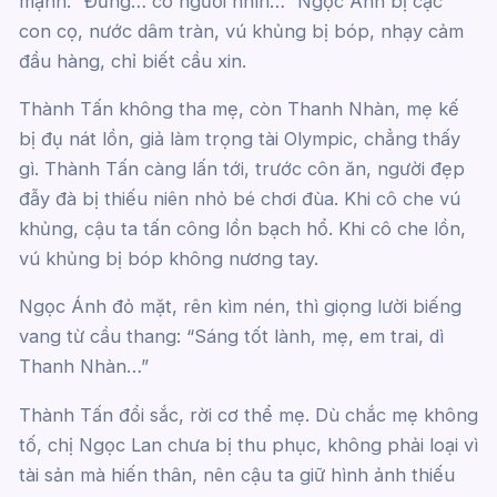
mạnh. “Đừng… có người nhìn…” Ngọc Ánh bị cặc
con cọ, nước dâm tràn, vú khủng bị bóp, nhạy cảm
đầu hàng, chỉ biết cầu xin.
Thành Tấn không tha mẹ, còn Thanh Nhàn, mẹ kế
bị đụ nát lồn, giả làm trọng tài Olympic, chẳng thấy
gì. Thành Tấn càng lấn tới, trước côn ăn, người đẹp
đẫy đà bị thiếu niên nhỏ bé chơi đùa. Khi cô che vú
khủng, cậu ta tấn công lồn bạch hổ. Khi cô che lồn,
vú khủng bị bóp không nương tay.
Ngọc Ánh đỏ mặt, rên kìm nén, thì giọng lười biếng
vang từ cầu thang: “Sáng tốt lành, mẹ, em trai, dì
Thanh Nhàn…”
Thành Tấn đổi sắc, rời cơ thể mẹ. Dù chắc mẹ không
tố, chị Ngọc Lan chưa bị thu phục, không phải loại vì
tài sản mà hiến thân, nên cậu ta giữ hình ảnh thiếu