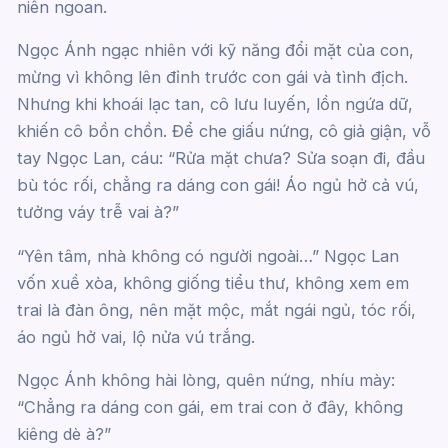
niên ngoan.
Ngọc Ánh ngạc nhiên với kỹ năng đổi mặt của con,
mừng vì không lên đỉnh trước con gái và tình địch.
Nhưng khi khoái lạc tan, cô lưu luyến, lồn ngứa dữ,
khiến cô bồn chồn. Để che giấu nứng, cô giả giận, vỗ
tay Ngọc Lan, cáu: “Rửa mặt chưa? Sửa soạn đi, đầu
bù tóc rối, chẳng ra dáng con gái! Áo ngủ hở cả vú,
tưởng váy trễ vai à?”
“Yên tâm, nhà không có người ngoài…” Ngọc Lan
vốn xuề xòa, không giống tiểu thư, không xem em
trai là đàn ông, nên mặt mộc, mắt ngái ngủ, tóc rối,
áo ngủ hở vai, lộ nửa vú trắng.
Ngọc Ánh không hài lòng, quên nứng, nhíu mày:
“Chẳng ra dáng con gái, em trai con ở đây, không
kiêng dè à?”