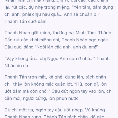
Nhàn, làm chị mắt trắng. Chị vỗ đùi cậu, cậu chậm
lại, rút cặc, đụ nhẹ trong miệng. “Yên tâm, dám đụng
chị anh, phải chịu hậu quả… Anh sẽ chuẩn bị!”
Thành Tấn cười dâm.
Thanh Nhàn giật mình, thương hại Minh Tâm. Thành
Tấn rút cặc khỏi miệng chị, Thanh Nhàn ngơ ngác.
Cậu cười dâm: “Ngồi lên cặc anh, anh đụ em!”
“Vậy không ổn… chị Ngọc Ánh còn ở nhà…” Thanh
Nhàn do dự.
Thành Tấn trợn mắt, kê ghế, đứng lên, tách chân
chị, thấy lồn không mặc quần lót. “Hừ, con đĩ, lồn
ướt đẫm mà còn chối!” Cậu đút ngón tay vào lồn, chị
cắn môi, người cứng, lồn phun nước.
Dù chỉ một tia, ngón tay cậu ướt nhẹp. Vú khủng
Thanh Nhàn rung, Thành Tấn tách chân, đỡ cặc,