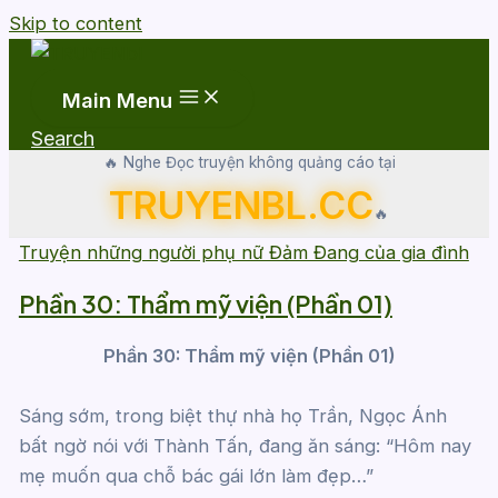
Skip to content
Main Menu
Search
🔥 Nghe Đọc truyện không quảng cáo tại
TRUYENBL.CC
🔥
Truyện những người phụ nữ Đảm Đang của gia đình
Phần 30: Thẩm mỹ viện (Phần 01)
Phần 30: Thẩm mỹ viện (Phần 01)
Sáng sớm, trong biệt thự nhà họ Trần, Ngọc Ánh
bất ngờ nói với Thành Tấn, đang ăn sáng: “Hôm nay
mẹ muốn qua chỗ bác gái lớn làm đẹp…”