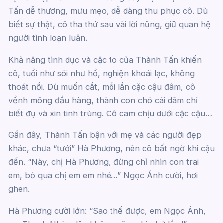
Tấn dễ thương, mưu mẹo, dễ dàng thu phục cô. Dù
biết sự thật, cô tha thứ sau vài lời nũng, giữ quan hệ
người tình loạn luân.
Khả năng tình dục và cặc to của Thành Tấn khiến
cô, tuổi như sói như hổ, nghiện khoái lạc, không
thoát nổi. Dù muốn cắt, mỗi lần cặc cậu đâm, cô
vểnh mông đầu hàng, thành con chó cái dâm chỉ
biết đụ và xin tinh trùng. Cô cam chịu dưới cặc cậu…
Gần đây, Thành Tấn bận với mẹ và các người đẹp
khác, chưa “tưới” Hà Phương, nên cô bất ngờ khi cậu
đến. “Này, chị Hà Phương, đừng chỉ nhìn con trai
em, bỏ qua chị em em nhé…” Ngọc Ánh cười, hơi
ghen.
Hà Phương cười lớn: “Sao thế được, em Ngọc Ánh,