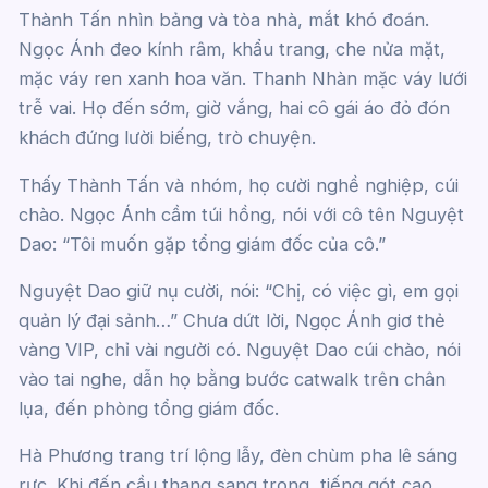
Thành Tấn nhìn bảng và tòa nhà, mắt khó đoán.
Ngọc Ánh đeo kính râm, khẩu trang, che nửa mặt,
mặc váy ren xanh hoa văn. Thanh Nhàn mặc váy lưới
trễ vai. Họ đến sớm, giờ vắng, hai cô gái áo đỏ đón
khách đứng lười biếng, trò chuyện.
Thấy Thành Tấn và nhóm, họ cười nghề nghiệp, cúi
chào. Ngọc Ánh cầm túi hồng, nói với cô tên Nguyệt
Dao: “Tôi muốn gặp tổng giám đốc của cô.”
Nguyệt Dao giữ nụ cười, nói: “Chị, có việc gì, em gọi
quản lý đại sảnh…” Chưa dứt lời, Ngọc Ánh giơ thẻ
vàng VIP, chỉ vài người có. Nguyệt Dao cúi chào, nói
vào tai nghe, dẫn họ bằng bước catwalk trên chân
lụa, đến phòng tổng giám đốc.
Hà Phương trang trí lộng lẫy, đèn chùm pha lê sáng
rực. Khi đến cầu thang sang trọng, tiếng gót cao