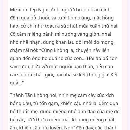
Mẹ xinh đẹp Ngọc Ánh, người bị con trai mình
đêm qua bỏ thuốc và tưới tinh trùng, mặt hồng
hào, cử chỉ như toát ra sức hút mùa xuân thứ hai.
Cô cầm miếng bánh mì nướng vàng giòn, nhai
nhỏ nhã nhặn, dùng khăn lau đôi môi đỏ mọng,
chậm rãi nói: “Cũng không lạ, chuyện này liên
quan đến ông bố quá cố của con… Hồi đó bố con
say rượu, hứa với một người bạn thân, nếu con
cái sinh ra khác giới, hai nhà sẽ kết thông gia! Kết
quả…”
Thành Tấn không nói, nhìn mẹ cắm cây xúc xích
bóng dầu, từ tốn gặm, khiến cậu nhớ lại đêm qua
bỏ thuốc mẹ, dùng miệng nhỏ anh đào của mẹ để
bú cặc, lưỡi thơm mềm mại, khoang miệng chặt
ấm, khiến cậu lưu luyến. Nghĩ đến đây, cặc Thành