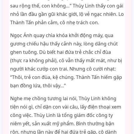
sau rộng thế, con không…” Thùy Linh thấy con gái
nhỏ lần đầu gần gũi khác giới, lộ vẻ ngạc nhiên. Lo
Thành Tấn phản cảm, cô nhẹ trách con.
Ngọc Ánh quay chìa khóa khởi động máy, qua
gương chiếu hậu thấy cảnh này, lòng dâng chút
ghen tuông. Dù biết hai đứa trẻ chắc chỉ đùa
(thực ra không phải), cô vẫn thấy mất mát, như bị
người khác cướp con trai. Nhưng cô cười nhạt:
“Thôi, trẻ con đùa, kệ chúng. Thành Tấn hiếm gặp
bạn đồng lứa, thôi vậy…”
Nghe mẹ chồng tương lai nói, Thùy Linh không
tiện nói gì, chỉ dặn con vài câu, lấy điện thoại xem
công việc. Thùy Linh là tổng giám đốc công ty
niêm yết, sản xuất mỹ phẩm. Bình thường bận
rộn, nhưng lần này để hai đứa trẻ gặp, cô dành