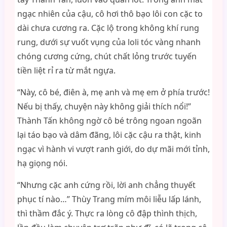
ngạc nhiên của cậu, cô hơi thô bạo lôi con cặc to
dài chưa cương ra. Cặc lộ trong không khí rung
rung, dưới sự vuốt vụng của loli tóc vàng nhanh
chóng cương cứng, chút chất lỏng trước tuyến
tiền liệt rỉ ra từ mắt ngựa.
“Này, cô bé, điên à, mẹ anh và mẹ em ở phía trước!
Nếu bị thấy, chuyện này không giải thích nổi!”
Thành Tấn không ngờ cô bé trông ngoan ngoãn
lại táo bạo và dâm đãng, lôi cặc cậu ra thật, kinh
ngạc vì hành vi vượt ranh giới, do dự mãi mới tỉnh,
hạ giọng nói.
“Nhưng cặc anh cứng rồi, lời anh chẳng thuyết
phục tí nào…” Thùy Trang mím môi liễu lấp lánh,
thì thầm đắc ý. Thực ra lòng cô đập thình thịch,