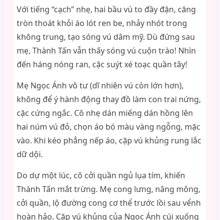
Với tiếng “cạch” nhẹ, hai bầu vú to đầy đặn, căng
tròn thoát khỏi áo lót ren be, nhảy nhót trong
không trung, tạo sóng vú dâm mỹ. Dù đứng sau
mẹ, Thành Tấn vẫn thấy sóng vú cuộn trào! Nhìn
đến háng nóng ran, cặc suýt xé toạc quần tây!
Mẹ Ngọc Ánh vô tư (dĩ nhiên vú còn lớn hơn),
không để ý hành động thay đồ làm con trai nứng,
cặc cứng ngắc. Cô nhẹ dán miếng dán hồng lên
hai núm vú đỏ, chọn áo bó màu vàng ngỗng, mặc
vào. Khi kéo phẳng nếp áo, cặp vú khủng rung lắc
dữ dội.
Do dự một lúc, cô cởi quần ngủ lụa tím, khiến
Thành Tấn mắt trừng. Mẹ cong lưng, nâng mông,
cởi quần, lộ đường cong cơ thể trước lồi sau vểnh
hoàn hảo. Cặp vú khủng của Ngọc Ánh cúi xuống