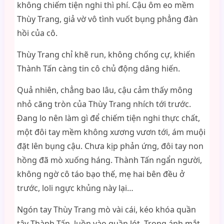
không chiếm tiện nghi thì phí. Cậu ôm eo mềm
Thùy Trang, giả vờ vô tình vuốt bụng phẳng đàn
hồi của cô.
Thùy Trang chỉ khẽ run, không chống cự, khiến
Thành Tấn càng tin cô chủ động dâng hiến.
Quả nhiên, chẳng bao lâu, cậu cảm thấy mông
nhỏ căng tròn của Thùy Trang nhích tới trước.
Đang lo nên làm gì để chiếm tiện nghi thực chất,
một đôi tay mềm không xương vươn tới, ám muội
đặt lên bụng cậu. Chưa kịp phản ứng, đôi tay non
hồng đã mò xuống háng. Thành Tấn ngẩn người,
không ngờ cô táo bạo thế, mẹ hai bên đều ở
trước, loli ngực khủng này lại…
Ngón tay Thùy Trang mò vài cái, kéo khóa quần
tây Thành Tấn, luồn vào quần lót. Trong ánh mắt