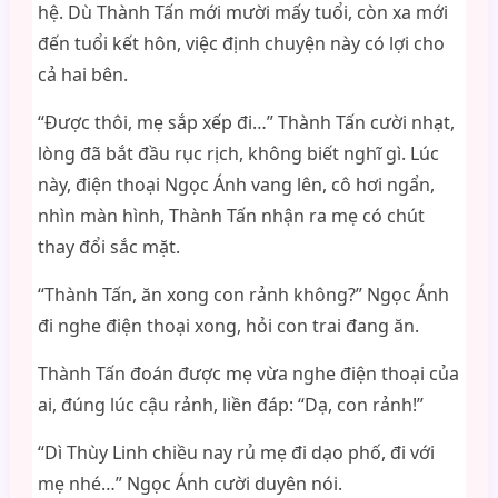
hệ. Dù Thành Tấn mới mười mấy tuổi, còn xa mới
đến tuổi kết hôn, việc định chuyện này có lợi cho
cả hai bên.
“Được thôi, mẹ sắp xếp đi…” Thành Tấn cười nhạt,
lòng đã bắt đầu rục rịch, không biết nghĩ gì. Lúc
này, điện thoại Ngọc Ánh vang lên, cô hơi ngẩn,
nhìn màn hình, Thành Tấn nhận ra mẹ có chút
thay đổi sắc mặt.
“Thành Tấn, ăn xong con rảnh không?” Ngọc Ánh
đi nghe điện thoại xong, hỏi con trai đang ăn.
Thành Tấn đoán được mẹ vừa nghe điện thoại của
ai, đúng lúc cậu rảnh, liền đáp: “Dạ, con rảnh!”
“Dì Thùy Linh chiều nay rủ mẹ đi dạo phố, đi với
mẹ nhé…” Ngọc Ánh cười duyên nói.