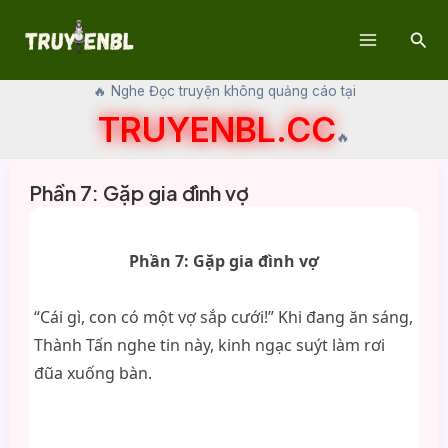
Skip
Sear
to
Main
content
🔥 Nghe Đọc truyện không quảng cáo tại
Menu
TRUYENBL.CC
🔥
Phần 7: Gặp gia đình vợ
Phần 7: Gặp gia đình vợ
“Cái gì, con có một vợ sắp cưới!” Khi đang ăn sáng,
Thành Tấn nghe tin này, kinh ngạc suýt làm rơi
đũa xuống bàn.