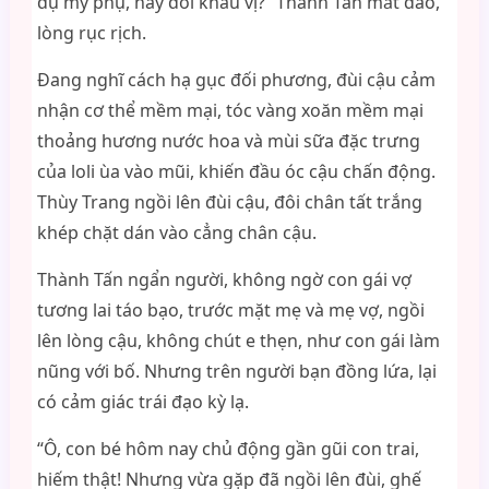
đụ mỹ phụ, hay đổi khẩu vị?” Thành Tấn mắt đảo,
lòng rục rịch.
Đang nghĩ cách hạ gục đối phương, đùi cậu cảm
nhận cơ thể mềm mại, tóc vàng xoăn mềm mại
thoảng hương nước hoa và mùi sữa đặc trưng
của loli ùa vào mũi, khiến đầu óc cậu chấn động.
Thùy Trang ngồi lên đùi cậu, đôi chân tất trắng
khép chặt dán vào cẳng chân cậu.
Thành Tấn ngẩn người, không ngờ con gái vợ
tương lai táo bạo, trước mặt mẹ và mẹ vợ, ngồi
lên lòng cậu, không chút e thẹn, như con gái làm
nũng với bố. Nhưng trên người bạn đồng lứa, lại
có cảm giác trái đạo kỳ lạ.
“Ô, con bé hôm nay chủ động gần gũi con trai,
hiếm thật! Nhưng vừa gặp đã ngồi lên đùi, ghế