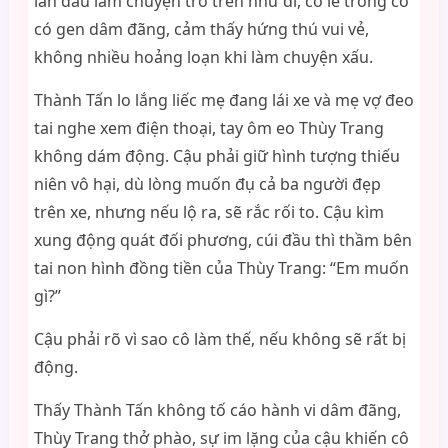
lần đầu làm chuyện trơ trẽn như đĩ, có lẽ trong cô
có gen dâm đãng, cảm thấy hứng thú vui vẻ,
không nhiều hoảng loạn khi làm chuyện xấu.
Thành Tấn lo lắng liếc mẹ đang lái xe và mẹ vợ đeo
tai nghe xem điện thoại, tay ôm eo Thùy Trang
không dám động. Cậu phải giữ hình tượng thiếu
niên vô hại, dù lòng muốn đụ cả ba người đẹp
trên xe, nhưng nếu lộ ra, sẽ rắc rối to. Cậu kìm
xung động quát đối phương, cúi đầu thì thầm bên
tai non hình đồng tiền của Thùy Trang: “Em muốn
gì?”
Cậu phải rõ vì sao cô làm thế, nếu không sẽ rất bị
động.
Thấy Thành Tấn không tố cáo hành vi dâm đãng,
Thùy Trang thở phào, sự im lặng của cậu khiến cô