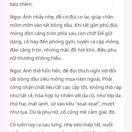
béo thêm.
Ngọc Ánh nhảy nhẹ, để cơ đùi co lại, giúp chân
mũm mĩm vào tất bóng dầu. Khi tất gần phủ đùi,
mông đồn căng tròn phía sau còn chờ! Để giữ
dáng, cô hay đến phòng gym, luyện ra cặp mông
đào căng tròn, nhưng mặc đồ hơi khó, điều phụ
nữ thường không hiểu.
Ngọc Ánh thở hổn hển, để đùi thích nghi với đôi
tất bóng dầu siêu mỏng mua năm ngoái. Phải
công nhận chất liệu tất cao cấp tốt, không thô ráp
như tất rẻ, hòa hợp tự nhiên với da cô, như lớp da
thứ hai, mát lạnh, sờ vào kêu “xoạt xoạt”, mượt
như lụa. Dù là phụ nữ, cô cũng mê cảm giác đó.
Cô luồn tay ra sau lưng, nhẹ kéo mép tất, vuốt