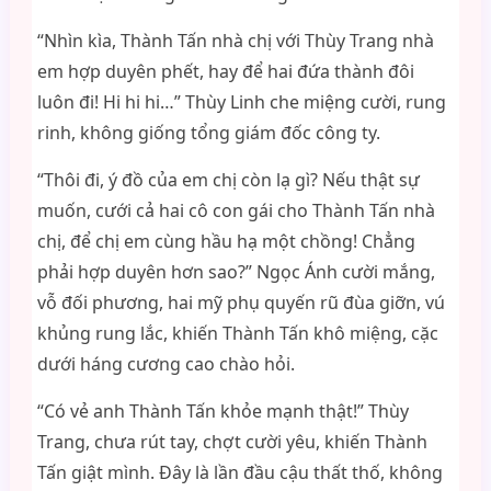
“Nhìn kìa, Thành Tấn nhà chị với Thùy Trang nhà
em hợp duyên phết, hay để hai đứa thành đôi
luôn đi! Hi hi hi…” Thùy Linh che miệng cười, rung
rinh, không giống tổng giám đốc công ty.
“Thôi đi, ý đồ của em chị còn lạ gì? Nếu thật sự
muốn, cưới cả hai cô con gái cho Thành Tấn nhà
chị, để chị em cùng hầu hạ một chồng! Chẳng
phải hợp duyên hơn sao?” Ngọc Ánh cười mắng,
vỗ đối phương, hai mỹ phụ quyến rũ đùa giỡn, vú
khủng rung lắc, khiến Thành Tấn khô miệng, cặc
dưới háng cương cao chào hỏi.
“Có vẻ anh Thành Tấn khỏe mạnh thật!” Thùy
Trang, chưa rút tay, chợt cười yêu, khiến Thành
Tấn giật mình. Đây là lần đầu cậu thất thố, không