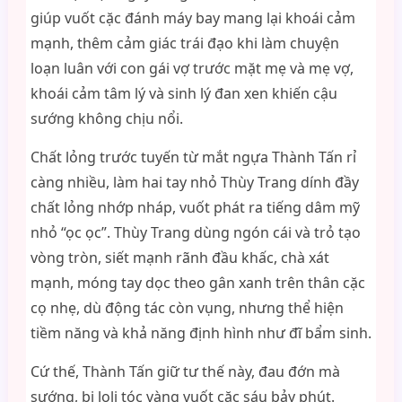
giúp vuốt cặc đánh máy bay mang lại khoái cảm
mạnh, thêm cảm giác trái đạo khi làm chuyện
loạn luân với con gái vợ trước mặt mẹ và mẹ vợ,
khoái cảm tâm lý và sinh lý đan xen khiến cậu
sướng không chịu nổi.
Chất lỏng trước tuyến từ mắt ngựa Thành Tấn rỉ
càng nhiều, làm hai tay nhỏ Thùy Trang dính đầy
chất lỏng nhớp nháp, vuốt phát ra tiếng dâm mỹ
nhỏ “ọc ọc”. Thùy Trang dùng ngón cái và trỏ tạo
vòng tròn, siết mạnh rãnh đầu khấc, chà xát
mạnh, móng tay dọc theo gân xanh trên thân cặc
cọ nhẹ, dù động tác còn vụng, nhưng thể hiện
tiềm năng và khả năng định hình như đĩ bẩm sinh.
Cứ thế, Thành Tấn giữ tư thế này, đau đớn mà
sướng, bị loli tóc vàng vuốt cặc sáu bảy phút.