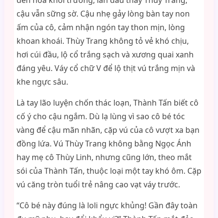
đến hoa khôi trường, lần đầu thấy Thùy Trang,
cậu vẫn sững sờ. Cậu nhẹ gảy lòng bàn tay non
ấm của cô, cảm nhận ngón tay thon mịn, lòng
khoan khoái. Thùy Trang không tỏ vẻ khó chịu,
hơi cúi đầu, lộ cổ trắng sạch và xương quai xanh
đáng yêu. Váy cổ chữ V để lộ thịt vú trắng mịn và
khe ngực sâu.
Là tay lão luyện chốn thác loạn, Thành Tấn biết cô
cố ý cho cậu ngắm. Dù lạ lùng vì sao cô bé tóc
vàng để cậu mãn nhãn, cặp vú của cô vượt xa bạn
đồng lứa. Vú Thùy Trang không bằng Ngọc Ánh
hay mẹ cô Thùy Linh, nhưng cũng lớn, theo mắt
sói của Thành Tấn, thuộc loại một tay khó ôm. Cặp
vú căng tròn tuổi trẻ nâng cao vạt váy trước.
“Cô bé này đúng là loli ngực khủng! Gần đây toàn