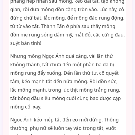
phẳng nếp nhăn sau mông, kéo dài tất, tạo không
gian, rồi đưa mông đồn căng tròn vào. Lúc này, cô
đứng chữ bát, lắc mông, để mông đào rung động,
từ từ vào tất. Thành Tấn ở phía sau thấy mông
đồn mẹ rung sóng dâm mỹ, mắt đỏ, cặc cứng đau,
suýt bắn tinh!
Nhưng mông Ngọc Ánh quá căng, vài lần thử
không thành, tất chưa đến một phần ba đã bị
mông rung đẩy xuống. Đến lần thứ tư, cô quyết
tâm, kéo mạnh tất đến nửa mông. Rồi dồn sức,
lắc mông mạnh, trong lúc thịt mông trắng rung,
tất bóng dầu siêu mỏng cuối cùng bao được cặp
mông cối xay.
Ngọc Ánh kéo mép tất đến eo mới dừng. Thông
thường, phụ nữ sẽ luồn tay vào trong tất, vuốt