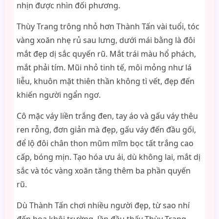
nhịn được nhìn đối phương.
Thùy Trang trông nhỏ hơn Thành Tấn vài tuổi, tóc
vàng xoăn nhẹ rủ sau lưng, dưới mái bằng là đôi
mắt đẹp dị sắc quyến rũ. Mắt trái màu hổ phách,
mắt phải tím. Mũi nhỏ tinh tế, môi mỏng như lá
liễu, khuôn mặt thiên thần không tì vết, đẹp đến
khiến người ngẩn ngơ.
Cô mặc váy liền trắng đen, tay áo và gấu váy thêu
ren rỗng, đơn giản mà đẹp, gấu váy đến đầu gối,
để lộ đôi chân thon mũm mĩm bọc tất trắng cao
cấp, bóng mịn. Tạo hóa ưu ái, dù không lai, mắt dị
sắc và tóc vàng xoăn tăng thêm ba phần quyến
rũ.
Dù Thành Tấn chơi nhiều người đẹp, từ sao nhí