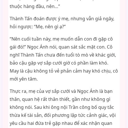
thuộc hàng đầu, nên…”
Thành Tấn đoán được ý mẹ, nhưng vẫn giả ngây,
hỏi ngược: “Mẹ, nên gì ạ?”
“Nên cuối tuần này, mẹ muốn dẫn con đi gặp cô
gái đó!” Ngọc Ánh nói, quan sát sắc mặt con. Cô
nghĩ Thành Tấn chưa đến tuổi tò mò về khác giới,
bảo cậu gặp vợ sắp cưới giờ có phần làm khó.
May là cậu không tỏ vẻ phản cảm hay khó chịu, cô
mới yên tâm.
Thực ra, mẹ của vợ sắp cưới và Ngọc Ánh là bạn
thân, quan hệ rất thân thiết, gần như không gì
không nói. Sau khi ông nội Trần công bố quy tắc
thừa kế tài sản, đối phương lập tức cảnh giác, vội
yêu cầu hai đứa trẻ gặp nhau để xác nhận quan