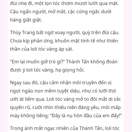
đùi nhẹ đi, một lọn tóc thơm mượt lướt qua mặt.
Cậu ngẩn người, mở mắt, cặc cứng ngắc dưới
háng giật giật.
Thùy Trang bất ngờ xoay người, quỳ trên đùi cậu.
Chưa kịp phản ứng, khuôn mặt tinh tế như thiên
thần của loli tóc vàng áp sát.
“Em lại muốn giở trò gì?” Thành Tấn không đoán
được ý loli tóc vàng, hạ giọng hỏi.
Ngay sau đó, cậu cảm nhận môi truyền đến vị
ngọt ngào non mềm tuyệt diệu, như có lưỡi thịt
ướt át liếm qua. Loli tóc vàng mở to đôi mắt dị sắc
quyến rũ, cười nhìn thiếu niên đáng yêu, môi mấp
máy không tiếng: “Đây là nụ hôn đầu của em đấy!”
Trong ánh mắt ngạc nhiên của Thành Tấn, loli tóc