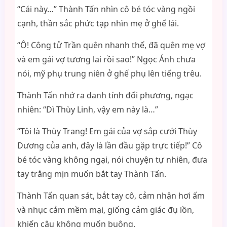
“Cái này…” Thành Tấn nhìn cô bé tóc vàng ngồi
cạnh, thần sắc phức tạp nhìn mẹ ở ghế lái.
“Ô! Công tử Trần quên nhanh thế, đã quên mẹ vợ
và em gái vợ tương lai rồi sao!” Ngọc Ánh chưa
nói, mỹ phụ trung niên ở ghế phụ lên tiếng trêu.
Thành Tấn nhớ ra danh tính đối phương, ngạc
nhiên: “Dì Thùy Linh, vậy em này là…”
“Tôi là Thùy Trang! Em gái của vợ sắp cưới Thùy
Dương của anh, đây là lần đầu gặp trực tiếp!” Cô
bé tóc vàng không ngại, nói chuyện tự nhiên, đưa
tay trắng mịn muốn bắt tay Thành Tấn.
Thành Tấn quan sát, bắt tay cô, cảm nhận hơi ấm
và nhục cảm mềm mại, giống cảm giác đụ lồn,
khiến cậu không muốn buông.