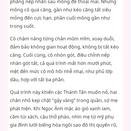
phẳng nếp nhăn sau mông để thoải mái. Nhưng
mông cô quá căng, gần như kéo căng tất siêu
mỏng đến cực hạn, phần cuối mông gần như
trong suốt.
Cô chậm nâng từng chân mũm mĩm, xoay duỗi,
đảm bảo không gian hoạt động, không bị tất kéo
căng. Cuối cùng, cô nhón gót, điều chỉnh nếp
nhăn gót tất, cả quá trình mất hơn mười phút,
mệt đến mức cô mồ hôi nhễ nhại, như phủ lớp
dầu, hợp với tất ba phần.
Quá trình này khiến cặc Thành Tấn muốn nổ, hai
chân nhỏ kẹp chặt “gậy vàng” trong quần, sợ mẹ
phát hiện. Khi Ngọc Ánh mặc áo gió xanh lam,
cầm túi xách, cậu thở phào, nhìn mẹ từ mỹ phụ
gia đình lười biếng hóa ngôi sao đô thị quyến rũ,