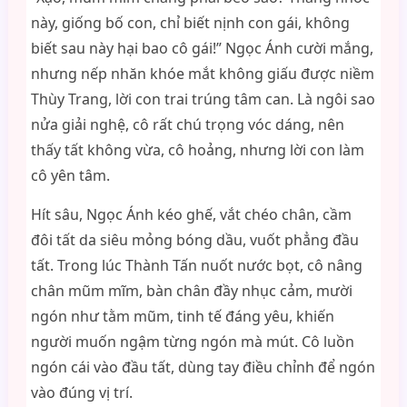
này, giống bố con, chỉ biết nịnh con gái, không
biết sau này hại bao cô gái!” Ngọc Ánh cười mắng,
nhưng nếp nhăn khóe mắt không giấu được niềm
Thùy Trang, lời con trai trúng tâm can. Là ngôi sao
nửa giải nghệ, cô rất chú trọng vóc dáng, nên
thấy tất không vừa, cô hoảng, nhưng lời con làm
cô yên tâm.
Hít sâu, Ngọc Ánh kéo ghế, vắt chéo chân, cầm
đôi tất da siêu mỏng bóng dầu, vuốt phẳng đầu
tất. Trong lúc Thành Tấn nuốt nước bọt, cô nâng
chân mũm mĩm, bàn chân đầy nhục cảm, mười
ngón như tằm mũm, tinh tế đáng yêu, khiến
người muốn ngậm từng ngón mà mút. Cô luồn
ngón cái vào đầu tất, dùng tay điều chỉnh để ngón
vào đúng vị trí.