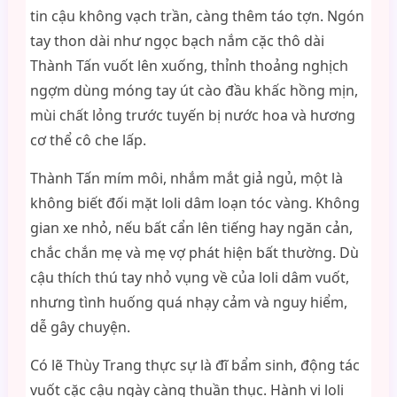
tin cậu không vạch trần, càng thêm táo tợn. Ngón
tay thon dài như ngọc bạch nắm cặc thô dài
Thành Tấn vuốt lên xuống, thỉnh thoảng nghịch
ngợm dùng móng tay út cào đầu khấc hồng mịn,
mùi chất lỏng trước tuyến bị nước hoa và hương
cơ thể cô che lấp.
Thành Tấn mím môi, nhắm mắt giả ngủ, một là
không biết đối mặt loli dâm loạn tóc vàng. Không
gian xe nhỏ, nếu bất cẩn lên tiếng hay ngăn cản,
chắc chắn mẹ và mẹ vợ phát hiện bất thường. Dù
cậu thích thú tay nhỏ vụng về của loli dâm vuốt,
nhưng tình huống quá nhạy cảm và nguy hiểm,
dễ gây chuyện.
Có lẽ Thùy Trang thực sự là đĩ bẩm sinh, động tác
vuốt cặc cậu ngày càng thuần thục. Hành vi loli