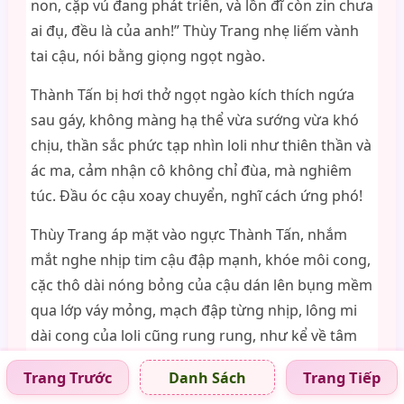
non, cặp vú đang phát triển, và lồn đĩ còn zin chưa
ai đụ, đều là của anh!” Thùy Trang nhẹ liếm vành
tai cậu, nói bằng giọng ngọt ngào.
Thành Tấn bị hơi thở ngọt ngào kích thích ngứa
sau gáy, không màng hạ thể vừa sướng vừa khó
chịu, thần sắc phức tạp nhìn loli như thiên thần và
ác ma, cảm nhận cô không chỉ đùa, mà nghiêm
túc. Đầu óc cậu xoay chuyển, nghĩ cách ứng phó!
Thùy Trang áp mặt vào ngực Thành Tấn, nhắm
mắt nghe nhịp tim cậu đập mạnh, khóe môi cong,
cặc thô dài nóng bỏng của cậu dán lên bụng mềm
qua lớp váy mỏng, mạch đập từng nhịp, lông mi
dài cong của loli cũng rung rung, như kể về tâm
trạng Thùy Trang vẻ kích động.
Trang Trước
Trang Tiếp
Danh Sách
Cô kìm chế xấu hổ, mạo hiểm bị mẹ và dì phát