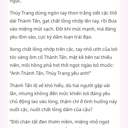
ngục.
Thùy Trang dùng ngón tay thon trắng siết cặc thô
dài Thành Tấn, gạt chất lỏng nhớp lên tay, rồi đưa
vào miệng mút sạch. Đôi khi mút mạnh, má đáng
yêu lõm vào, cực kỳ dâm loạn trái đạo.
Xong chất lỏng nhớp trên cặc, tay nhỏ ướt của loli
tóc vàng ôm cổ Thành Tấn, mặt kề bên tai thiếu
niên, môi hồng phả hơi thở ngọt ngào bỏ thuốc:
“Anh Thành Tấn, Thùy Trang yêu anh!”
Thành Tấn lộ vẻ khó hiểu, dù hai người gặp vài
lần, nhưng không đến mức khiến loli đáng yêu
chủ động lao vào lòng, thậm chí ở tình huống này
vuốt cặc, nuốt chất lỏng dâm của cậu?
“Đôi chân tất đen thơm mềm, miệng nhỏ ngọt