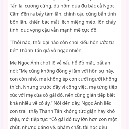
Tấn lại cương cứng, dù hôm qua đụ bác cả Ngọc
Cầm đến ra bảy tám lần, chính cậu cũng bắn tinh
bốn lần, khiến bác mắt lệch miệng méo, lồn chảy
tinh, dục vọng cậu vẫn mạnh mẽ cực độ.
“Thôi nào, thời đại nào còn chơi kiểu hôn ước từ
bé!” Thành Tấn giả vờ ngạc nhiên.
Mẹ Ngọc Ánh chợt lộ vẻ xấu hổ đỏ mặt, bất an
nói: “Mẹ cũng không đồng ý lắm với hôn sự này,
con còn nhỏ, mẹ không ép con cưới người không
thích. Nhưng trước đây vì công việc, mẹ từng tiếp
xúc với mẹ của cô gái đó, nên cũng gián tiếp biết
khá nhiều về cô ấy.” Nói đến đây, Ngọc Ánh liếc
con trai, thấy Thành Tấn không tức giận hay khó
chịu, mới tiếp tục: “Cô gái đó tuy lớn hơn con một
chút, nhưng dáng vẻ, phẩm chất, tài học đều