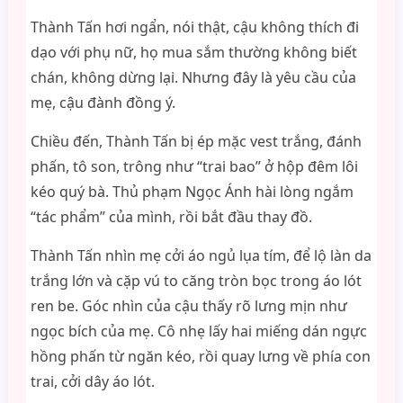
Thành Tấn hơi ngẩn, nói thật, cậu không thích đi
dạo với phụ nữ, họ mua sắm thường không biết
chán, không dừng lại. Nhưng đây là yêu cầu của
mẹ, cậu đành đồng ý.
Chiều đến, Thành Tấn bị ép mặc vest trắng, đánh
phấn, tô son, trông như “trai bao” ở hộp đêm lôi
kéo quý bà. Thủ phạm Ngọc Ánh hài lòng ngắm
“tác phẩm” của mình, rồi bắt đầu thay đồ.
Thành Tấn nhìn mẹ cởi áo ngủ lụa tím, để lộ làn da
trắng lớn và cặp vú to căng tròn bọc trong áo lót
ren be. Góc nhìn của cậu thấy rõ lưng mịn như
ngọc bích của mẹ. Cô nhẹ lấy hai miếng dán ngực
hồng phấn từ ngăn kéo, rồi quay lưng về phía con
trai, cởi dây áo lót.