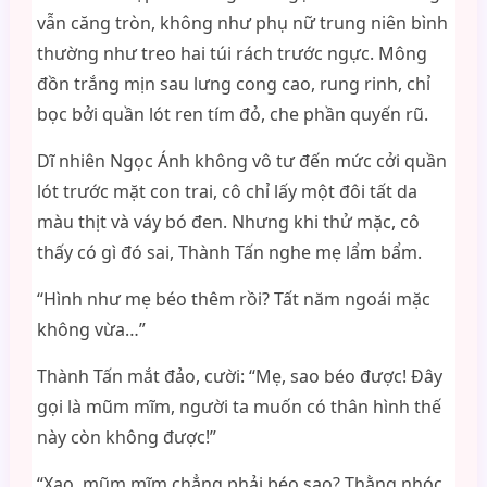
vẫn căng tròn, không như phụ nữ trung niên bình
thường như treo hai túi rách trước ngực. Mông
đồn trắng mịn sau lưng cong cao, rung rinh, chỉ
bọc bởi quần lót ren tím đỏ, che phần quyến rũ.
Dĩ nhiên Ngọc Ánh không vô tư đến mức cởi quần
lót trước mặt con trai, cô chỉ lấy một đôi tất da
màu thịt và váy bó đen. Nhưng khi thử mặc, cô
thấy có gì đó sai, Thành Tấn nghe mẹ lẩm bẩm.
“Hình như mẹ béo thêm rồi? Tất năm ngoái mặc
không vừa…”
Thành Tấn mắt đảo, cười: “Mẹ, sao béo được! Đây
gọi là mũm mĩm, người ta muốn có thân hình thế
này còn không được!”
“Xạo, mũm mĩm chẳng phải béo sao? Thằng nhóc