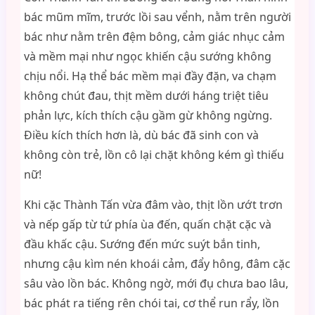
bác mũm mĩm, trước lồi sau vểnh, nằm trên người
bác như nằm trên đệm bông, cảm giác nhục cảm
và mềm mại như ngọc khiến cậu sướng không
chịu nổi. Hạ thể bác mềm mại đầy đặn, va chạm
không chút đau, thịt mềm dưới háng triệt tiêu
phản lực, kích thích cậu gầm gừ không ngừng.
Điều kích thích hơn là, dù bác đã sinh con và
không còn trẻ, lồn cô lại chặt không kém gì thiếu
nữ!
Khi cặc Thành Tấn vừa đâm vào, thịt lồn ướt trơn
và nếp gấp từ tứ phía ùa đến, quấn chặt cặc và
đầu khấc cậu. Sướng đến mức suýt bắn tinh,
nhưng cậu kìm nén khoái cảm, đẩy hông, đâm cặc
sâu vào lồn bác. Không ngờ, mới đụ chưa bao lâu,
bác phát ra tiếng rên chói tai, cơ thể run rẩy, lồn