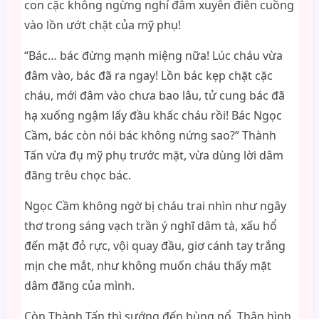
con cặc không ngừng nghỉ đâm xuyên điên cuồng
vào lồn ướt chặt của mỹ phụ!
“Bác… bác đừng mạnh miệng nữa! Lúc cháu vừa
đâm vào, bác đã ra ngay! Lồn bác kẹp chặt cặc
cháu, mới đâm vào chưa bao lâu, tử cung bác đã
hạ xuống ngậm lấy đầu khấc cháu rồi! Bác Ngọc
Cầm, bác còn nói bác không nứng sao?” Thành
Tấn vừa đụ mỹ phụ trước mặt, vừa dùng lời dâm
đãng trêu chọc bác.
Ngọc Cầm không ngờ bị cháu trai nhìn như ngây
thơ trong sáng vạch trần ý nghĩ dâm tà, xấu hổ
đến mặt đỏ rực, vội quay đầu, giơ cánh tay trắng
mịn che mắt, như không muốn cháu thấy mặt
dâm đãng của mình.
Còn Thành Tấn thì sướng đến bùng nổ. Thân hình