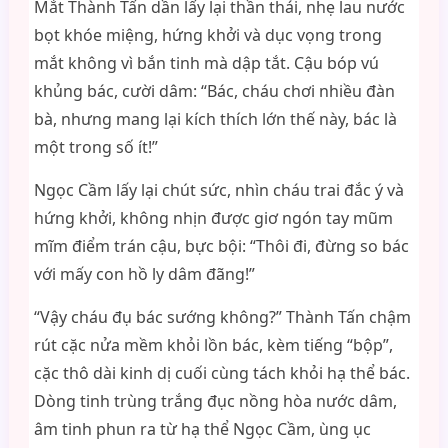
Mắt Thành Tấn dần lấy lại thần thái, nhẹ lau nước
bọt khóe miệng, hứng khởi và dục vọng trong
mắt không vì bắn tinh mà dập tắt. Cậu bóp vú
khủng bác, cười dâm: “Bác, cháu chơi nhiều đàn
bà, nhưng mang lại kích thích lớn thế này, bác là
một trong số ít!”
Ngọc Cầm lấy lại chút sức, nhìn cháu trai đắc ý và
hứng khởi, không nhịn được giơ ngón tay mũm
mĩm điểm trán cậu, bực bội: “Thôi đi, đừng so bác
với mấy con hồ ly dâm đãng!”
“Vậy cháu đụ bác sướng không?” Thành Tấn chậm
rút cặc nửa mềm khỏi lồn bác, kèm tiếng “bộp”,
cặc thô dài kinh dị cuối cùng tách khỏi hạ thể bác.
Dòng tinh trùng trắng đục nồng hòa nước dâm,
âm tinh phun ra từ hạ thể Ngọc Cầm, ùng ục