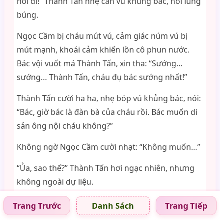
nói đi!” Thành Tấn nhẹ cắn vú khủng bác, nói lúng
búng.
Ngọc Cầm bị cháu mút vú, cảm giác núm vú bị
mút mạnh, khoái cảm khiến lồn cô phun nước.
Bác vội vuốt má Thành Tấn, xin tha: “Sướng…
sướng… Thành Tấn, cháu đụ bác sướng nhất!”
Thành Tấn cười ha ha, nhẹ bóp vú khủng bác, nói:
“Bác, giờ bác là đàn bà của cháu rồi. Bác muốn di
sản ông nội cháu không?”
Không ngờ Ngọc Cầm cười nhạt: “Không muốn…”
“Ủa, sao thế?” Thành Tấn hơi ngạc nhiên, nhưng
không ngoài dự liệu.
Ngọc Cầm cười: “Tiền, đủ dùng là được. Quá nhiều
Trang Trước
Trang Tiếp
Danh Sách
sẽ rước họa! Bác không có phúc lớn đè nổi nhiều