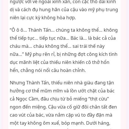
ngược với vẻ ngoài xinh xắn, con cặc thô dài kinh
dị và cách đụ hung hãn của cậu vào mỹ phụ trung
niên lại cực kỳ không hòa hợp.
“Ô ô ô… Thành Tấn… chúng ta không thể… không
thể tiếp tục… tiếp tục nữa… Bác là… là bác cả của
cháu mà… cháu không thể… sai trái thế này
nữa…” Mỹ phụ rên rỉ, bị những đợt công kích tình
dục mãnh liệt của thiếu niên khiến cô thở hổn
hển, chẳng nói nổi câu hoàn chỉnh.
Nhưng Thành Tấn, thiếu niên nhà giàu đang tận
hưởng cơ thể mũm mĩm và lồn ướt chặt của bác
cả Ngọc Cầm, đâu chịu từ bỏ miếng “thịt cừu”
ngon đến miệng. Cậu vừa cố giữ đôi chân tất đen
cao vút của bác, vừa nắm cặp vú to đầy đặn mà
một tay không ôm xuể, bóp mạnh. Dưới háng,