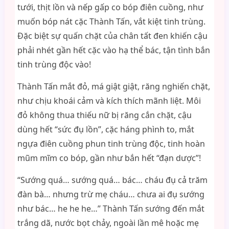
tưới, thịt lồn và nếp gấp co bóp điên cuồng, như
muốn bóp nát cặc Thành Tấn, vắt kiệt tinh trùng.
Đặc biệt sự quấn chặt của chân tất đen khiến cậu
phải nhét gần hết cặc vào hạ thể bác, tận tình bắn
tinh trùng độc vào!
Thành Tấn mắt đỏ, má giật giật, răng nghiến chặt,
như chịu khoái cảm và kích thích mãnh liệt. Môi
đỏ không thua thiếu nữ bị răng cắn chặt, cậu
dùng hết “sức đụ lồn”, cặc háng phình to, mắt
ngựa điên cuồng phun tinh trùng độc, tinh hoàn
mũm mĩm co bóp, gần như bắn hết “đạn dược”!
“Sướng quá… sướng quá… bác… cháu đụ cả trăm
đàn bà… nhưng trừ mẹ cháu… chưa ai đụ sướng
như bác… he he he…” Thành Tấn sướng đến mắt
trắng dã, nước bọt chảy, ngoài lần mê hoặc mẹ