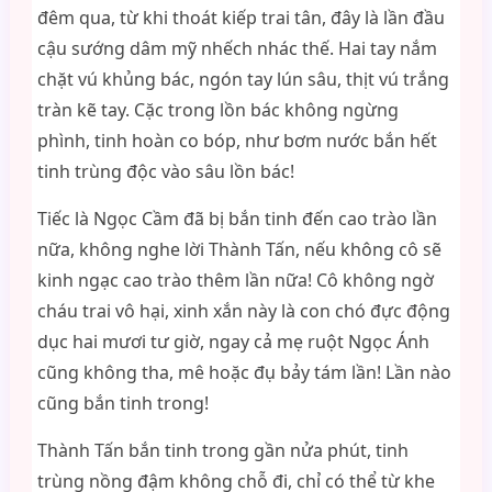
đêm qua, từ khi thoát kiếp trai tân, đây là lần đầu
cậu sướng dâm mỹ nhếch nhác thế. Hai tay nắm
chặt vú khủng bác, ngón tay lún sâu, thịt vú trắng
tràn kẽ tay. Cặc trong lồn bác không ngừng
phình, tinh hoàn co bóp, như bơm nước bắn hết
tinh trùng độc vào sâu lồn bác!
Tiếc là Ngọc Cầm đã bị bắn tinh đến cao trào lần
nữa, không nghe lời Thành Tấn, nếu không cô sẽ
kinh ngạc cao trào thêm lần nữa! Cô không ngờ
cháu trai vô hại, xinh xắn này là con chó đực động
dục hai mươi tư giờ, ngay cả mẹ ruột Ngọc Ánh
cũng không tha, mê hoặc đụ bảy tám lần! Lần nào
cũng bắn tinh trong!
Thành Tấn bắn tinh trong gần nửa phút, tinh
trùng nồng đậm không chỗ đi, chỉ có thể từ khe