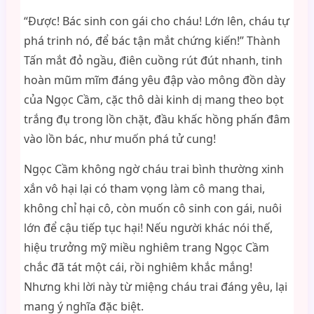
“Được! Bác sinh con gái cho cháu! Lớn lên, cháu tự
phá trinh nó, để bác tận mắt chứng kiến!” Thành
Tấn mắt đỏ ngầu, điên cuồng rút đút nhanh, tinh
hoàn mũm mĩm đáng yêu đập vào mông đồn dày
của Ngọc Cầm, cặc thô dài kinh dị mang theo bọt
trắng đụ trong lồn chặt, đầu khấc hồng phấn đâm
vào lồn bác, như muốn phá tử cung!
Ngọc Cầm không ngờ cháu trai bình thường xinh
xắn vô hại lại có tham vọng làm cô mang thai,
không chỉ hại cô, còn muốn cô sinh con gái, nuôi
lớn để cậu tiếp tục hại! Nếu người khác nói thế,
hiệu trưởng mỹ miều nghiêm trang Ngọc Cầm
chắc đã tát một cái, rồi nghiêm khắc mắng!
Nhưng khi lời này từ miệng cháu trai đáng yêu, lại
mang ý nghĩa đặc biệt.