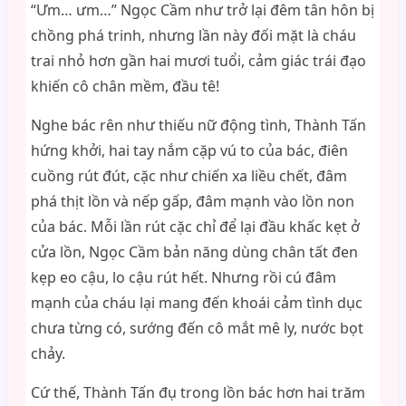
“Ưm… ưm…” Ngọc Cầm như trở lại đêm tân hôn bị
chồng phá trinh, nhưng lần này đối mặt là cháu
trai nhỏ hơn gần hai mươi tuổi, cảm giác trái đạo
khiến cô chân mềm, đầu tê!
Nghe bác rên như thiếu nữ động tình, Thành Tấn
hứng khởi, hai tay nắm cặp vú to của bác, điên
cuồng rút đút, cặc như chiến xa liều chết, đâm
phá thịt lồn và nếp gấp, đâm mạnh vào lồn non
của bác. Mỗi lần rút cặc chỉ để lại đầu khấc kẹt ở
cửa lồn, Ngọc Cầm bản năng dùng chân tất đen
kẹp eo cậu, lo cậu rút hết. Nhưng rồi cú đâm
mạnh của cháu lại mang đến khoái cảm tình dục
chưa từng có, sướng đến cô mắt mê ly, nước bọt
chảy.
Cứ thế, Thành Tấn đụ trong lồn bác hơn hai trăm