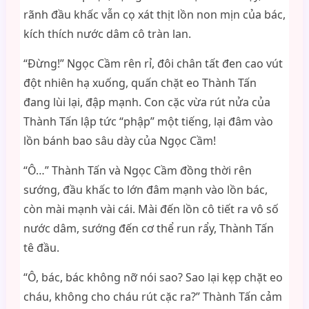
rãnh đầu khấc vẫn cọ xát thịt lồn non mịn của bác,
kích thích nước dâm cô tràn lan.
“Đừng!” Ngọc Cầm rên rỉ, đôi chân tất đen cao vút
đột nhiên hạ xuống, quấn chặt eo Thành Tấn
đang lùi lại, đập mạnh. Con cặc vừa rút nửa của
Thành Tấn lập tức “phập” một tiếng, lại đâm vào
lồn bánh bao sâu dày của Ngọc Cầm!
“Ô…” Thành Tấn và Ngọc Cầm đồng thời rên
sướng, đầu khấc to lớn đâm mạnh vào lồn bác,
còn mài mạnh vài cái. Mài đến lồn cô tiết ra vô số
nước dâm, sướng đến cơ thể run rẩy, Thành Tấn
tê đầu.
“Ô, bác, bác không nỡ nói sao? Sao lại kẹp chặt eo
cháu, không cho cháu rút cặc ra?” Thành Tấn cảm