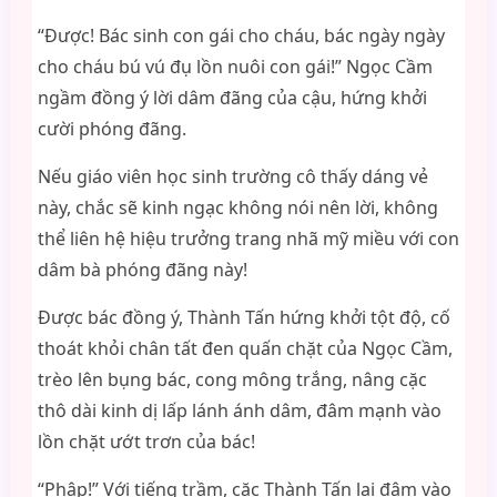
“Được! Bác sinh con gái cho cháu, bác ngày ngày
cho cháu bú vú đụ lồn nuôi con gái!” Ngọc Cầm
ngầm đồng ý lời dâm đãng của cậu, hứng khởi
cười phóng đãng.
Nếu giáo viên học sinh trường cô thấy dáng vẻ
này, chắc sẽ kinh ngạc không nói nên lời, không
thể liên hệ hiệu trưởng trang nhã mỹ miều với con
dâm bà phóng đãng này!
Được bác đồng ý, Thành Tấn hứng khởi tột độ, cố
thoát khỏi chân tất đen quấn chặt của Ngọc Cầm,
trèo lên bụng bác, cong mông trắng, nâng cặc
thô dài kinh dị lấp lánh ánh dâm, đâm mạnh vào
lồn chặt ướt trơn của bác!
“Phập!” Với tiếng trầm, cặc Thành Tấn lại đâm vào