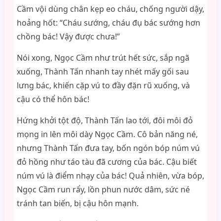
Cầm vội dùng chân kẹp eo cháu, chống người dậy,
hoảng hốt: “Cháu sướng, cháu đụ bác sướng hơn
chồng bác! Vậy được chưa!”
Nói xong, Ngọc Cầm như trút hết sức, sắp ngã
xuống, Thành Tấn nhanh tay nhét mấy gối sau
lưng bác, khiến cặp vú to đầy đặn rũ xuống, và
cậu có thể hôn bác!
Hứng khởi tột độ, Thành Tấn lao tới, đôi môi đỏ
mọng in lên môi dày Ngọc Cầm. Cô bản năng né,
nhưng Thành Tấn đưa tay, bốn ngón bóp núm vú
đỏ hồng như táo tàu đã cương của bác. Cậu biết
núm vú là điểm nhạy của bác! Quả nhiên, vừa bóp,
Ngọc Cầm run rẩy, lồn phun nước dâm, sức né
tránh tan biến, bị cậu hôn mạnh.