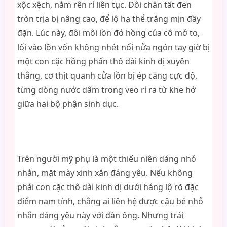
xộc xệch, nằm rên rỉ liên tục. Đôi chân tất đen
tròn trịa bị nâng cao, để lộ hạ thể trắng mịn đầy
đặn. Lúc này, đôi môi lồn đỏ hồng của cô mở to,
lối vào lồn vốn không nhét nổi nửa ngón tay giờ bị
một con cặc hồng phấn thô dài kinh dị xuyên
thẳng, cơ thịt quanh cửa lồn bị ép căng cực độ,
từng dòng nước dâm trong veo rỉ ra từ khe hở
giữa hai bộ phận sinh dục.
Trên người mỹ phụ là một thiếu niên dáng nhỏ
nhắn, mặt mày xinh xắn đáng yêu. Nếu không
phải con cặc thô dài kinh dị dưới háng lộ rõ đặc
điểm nam tính, chẳng ai liên hệ được cậu bé nhỏ
nhắn đáng yêu này với đàn ông. Nhưng trái