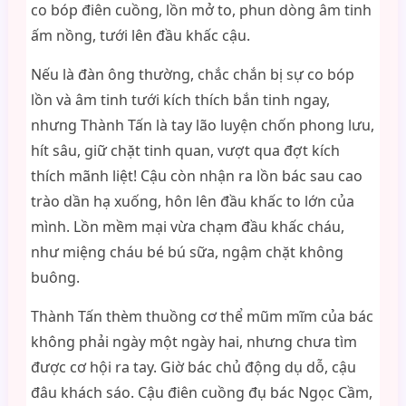
co bóp điên cuồng, lồn mở to, phun dòng âm tinh
ấm nồng, tưới lên đầu khấc cậu.
Nếu là đàn ông thường, chắc chắn bị sự co bóp
lồn và âm tinh tưới kích thích bắn tinh ngay,
nhưng Thành Tấn là tay lão luyện chốn phong lưu,
hít sâu, giữ chặt tinh quan, vượt qua đợt kích
thích mãnh liệt! Cậu còn nhận ra lồn bác sau cao
trào dần hạ xuống, hôn lên đầu khấc to lớn của
mình. Lồn mềm mại vừa chạm đầu khấc cháu,
như miệng cháu bé bú sữa, ngậm chặt không
buông.
Thành Tấn thèm thuồng cơ thể mũm mĩm của bác
không phải ngày một ngày hai, nhưng chưa tìm
được cơ hội ra tay. Giờ bác chủ động dụ dỗ, cậu
đâu khách sáo. Cậu điên cuồng đụ bác Ngọc Cầm,