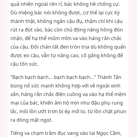
quả nhiên ngoài rên rỉ, bác không hề chống cự.
Dù miệng bác nói không được, cơ thể lại cực kỳ
thành thật, không ngăn cậu đụ, thậm chí khi cậu
rút ra đút vào, bác còn chủ động nâng hông đón
nhận, để hạ thể mũm mĩm va vào háng rắn chắc
của cậu. Đôi chân tất đen tròn trịa dù không quấn
được eo cậu, vẫn tự nâng cao, cố gắng không để
cậu tốn sức.
“Bạch bạch bạch… bạch bạch bạch…” Thành Tấn
bùng nổ sức mạnh không hợp với vẻ ngoài xinh
xắn, háng rắn chắc điên cuồng va vào hạ thể mềm
mại của bác, khiến âm hộ mịn như đậu phụ rung
lắc, môi lồn ướt trơn bị ép mở to, từ lồn chặt phun
ra dòng mật ngọt.
Tiếng va chạm trầm đục vang vào tai Ngọc Cầm,