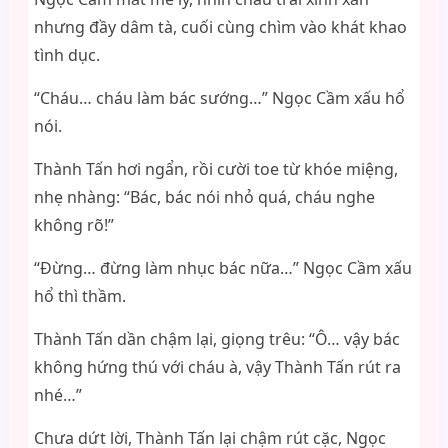
nhưng đầy dâm tà, cuối cùng chìm vào khát khao
tình dục.
“Cháu… cháu làm bác sướng…” Ngọc Cầm xấu hổ
nói.
Thành Tấn hơi ngẩn, rồi cười toe từ khóe miệng,
nhẹ nhàng: “Bác, bác nói nhỏ quá, cháu nghe
không rõ!”
“Đừng… đừng làm nhục bác nữa…” Ngọc Cầm xấu
hổ thì thầm.
Thành Tấn dần chậm lại, giọng trêu: “Ô… vậy bác
không hứng thú với cháu à, vậy Thành Tấn rút ra
nhé…”
Chưa dứt lời, Thành Tấn lại chậm rút cặc, Ngọc