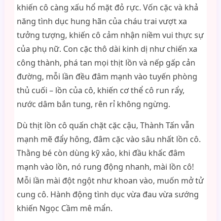
khiến cô càng xấu hổ mặt đỏ rực. Vốn cặc và khả
năng tình dục hung hãn của cháu trai vượt xa
tưởng tượng, khiến cô cảm nhận niềm vui thực sự
của phụ nữ. Con cặc thô dài kinh dị như chiến xa
công thành, phá tan mọi thịt lồn và nếp gấp cản
đường, mỗi lần đều đâm mạnh vào tuyến phòng
thủ cuối – lồn của cô, khiến cơ thể cô run rẩy,
nước dâm bắn tung, rên rỉ không ngừng.
Dù thịt lồn cô quấn chặt cặc cậu, Thành Tấn vẫn
mạnh mẽ đẩy hông, đâm cặc vào sâu nhất lồn cô.
Thằng bé còn dùng kỹ xảo, khi đầu khấc đâm
mạnh vào lồn, nó rung động nhanh, mài lồn cô!
Mỗi lần mài đột ngột như khoan vào, muốn mở tử
cung cô. Hành động tình dục vừa đau vừa sướng
khiến Ngọc Cầm mê mẩn.