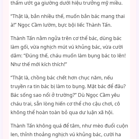
thấm ướt ga giường dưới hiệu trưởng mỹ miều.
“Thật là, bắn nhiều thế, muốn bắn bác mang thai
à!” Ngọc Cầm lườm, bực bội liếc Thành Tấn.
Thành Tấn nằm ngửa trên cơ thể bác, dùng bác
làm gối, vừa nghịch mút vú khủng bác, vừa cười
dâm: “Đúng thế, cháu muốn làm bụng bác to lên!
Như thế mới kích thích!”
“Thật là, chồng bác chết hơn chục năm, nếu
truyền ra tin bác bị làm to bụng. Mặt bác để đâu?
Bác sống sao nổi ở trường?” Dù Ngọc Cầm yêu
cháu trai, sẵn lòng hiến cơ thể cho cậu chơi, cô
không thể hoàn toàn bỏ qua dư luận xã hội.
Thành Tấn không quá để tâm, như mèo đuổi cuộn
len, thỉnh thoảng nghịch vú khủng bác, cười ha