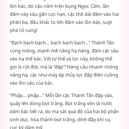
lồn bác, do cậu nằm trên bụng Ngọc Cầm, lần
đâm này sâu gần cực hạn, cặc thô dài đâm vào hai
phần ba, đầu khấc to lớn đâm vào lồn bác, suýt
phá tử cung!
“Bạch bạch bạch… bạch bạch bạch…” Thành Tấn
cong mông, mạnh mẽ nâng hạ háng, đâm cặc sâu
vào hạ thể bác. Với tư thế và lực này, không thể
gọi là rút đút, mà là “đập”! Háng cậu nhanh chóng
nâng hạ, cặc như máy ép thủy lực đập điên cuồng
vào lồn sâu của bác.
“Phập… phập…” Mỗi lần cặc Thành Tấn đập vào,
quấy lên dòng bọt trắng. Bọt trắng vốn là nước
dâm bác tiết ra, do ma sát quá độ của hai bộ phận
sinh dục, hóa thành bọt trắng, dính đầy khí cụ,
cực kỳ dâm mỹ.