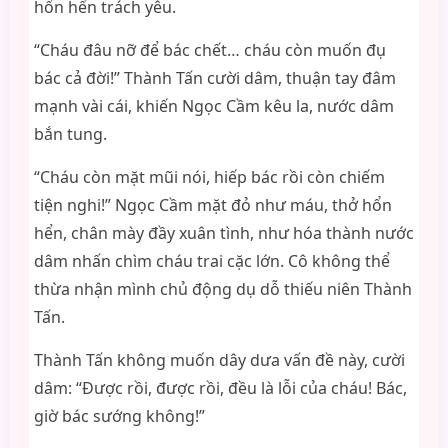
hổn hển trách yêu.
“Cháu đâu nỡ để bác chết… cháu còn muốn đụ
bác cả đời!” Thành Tấn cười dâm, thuận tay đâm
mạnh vài cái, khiến Ngọc Cầm kêu la, nước dâm
bắn tung.
“Cháu còn mặt mũi nói, hiếp bác rồi còn chiếm
tiện nghi!” Ngọc Cầm mặt đỏ như máu, thở hổn
hển, chân mày đầy xuân tình, như hóa thành nước
dâm nhấn chìm cháu trai cặc lớn. Cô không thể
thừa nhận mình chủ động dụ dỗ thiếu niên Thành
Tấn.
Thành Tấn không muốn dây dưa vấn đề này, cười
dâm: “Được rồi, được rồi, đều là lỗi của cháu! Bác,
giờ bác sướng không!”