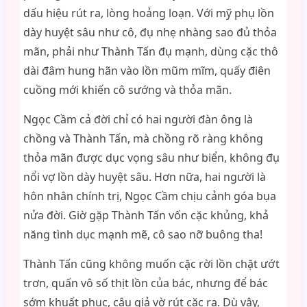
dấu hiệu rút ra, lòng hoảng loạn. Với mỹ phụ lồn
dày huyệt sâu như cô, đụ nhẹ nhàng sao đủ thỏa
mãn, phải như Thành Tấn đụ mạnh, dùng cặc thô
dài đâm hung hãn vào lồn mũm mĩm, quấy điên
cuồng mới khiến cô sướng và thỏa mãn.
Ngọc Cầm cả đời chỉ có hai người đàn ông là
chồng và Thành Tấn, mà chồng rõ ràng không
thỏa mãn được dục vọng sâu như biển, không đụ
nổi vợ lồn dày huyệt sâu. Hơn nữa, hai người là
hôn nhân chính trị, Ngọc Cầm chịu cảnh góa bụa
nửa đời. Giờ gặp Thành Tấn vốn cặc khủng, khả
năng tình dục mạnh mẽ, cô sao nỡ buông tha!
Thành Tấn cũng không muốn cặc rời lồn chặt ướt
trơn, quấn vô số thịt lồn của bác, nhưng để bác
sớm khuất phục, cậu giả vờ rút cặc ra. Dù vậy,