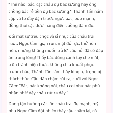
“Thế nào, bác, cặc cháu đụ bác sướng hay ông
chồng bác rẻ tiền đụ bác sướng?” Thành Tấn nắm
cặp vú to đầy đặn trước ngực bác, bóp mạnh,
đồng thời cặc dưới háng điên cuồng đâm đụ.
Đối mặt sự trêu chọc và sỉ nhục của cháu trai
ruột, Ngọc Cầm giận run, mặt đỏ rực, thở hổn
hển, nhưng không muốn trả lời câu hỏi đã có đáp
án trong lòng! Thấy bác dùng cánh tay che mắt,
trốn tránh hiện thực, không chịu khuất phục
trước cháu, Thành Tấn cảm thấy lòng tự trọng bị
thách thức. Cậu dần chậm rút ra, cười với Ngọc
Cầm: “Bác, bác không nói, cháu coi như bác phủ
nhận nhé! Vậy cháu rút ra đây!”
Đang tận hưởng cặc lớn cháu trai đụ mạnh, mỹ
phụ Ngọc Cầm đột nhiên thấy cậu chậm lại, có