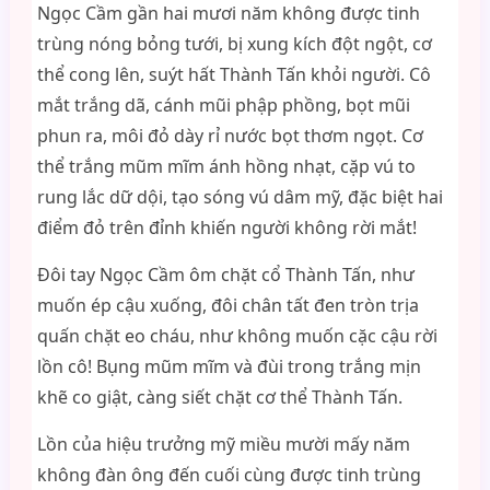
Ngọc Cầm gần hai mươi năm không được tinh
trùng nóng bỏng tưới, bị xung kích đột ngột, cơ
thể cong lên, suýt hất Thành Tấn khỏi người. Cô
mắt trắng dã, cánh mũi phập phồng, bọt mũi
phun ra, môi đỏ dày rỉ nước bọt thơm ngọt. Cơ
thể trắng mũm mĩm ánh hồng nhạt, cặp vú to
rung lắc dữ dội, tạo sóng vú dâm mỹ, đặc biệt hai
điểm đỏ trên đỉnh khiến người không rời mắt!
Đôi tay Ngọc Cầm ôm chặt cổ Thành Tấn, như
muốn ép cậu xuống, đôi chân tất đen tròn trịa
quấn chặt eo cháu, như không muốn cặc cậu rời
lồn cô! Bụng mũm mĩm và đùi trong trắng mịn
khẽ co giật, càng siết chặt cơ thể Thành Tấn.
Lồn của hiệu trưởng mỹ miều mười mấy năm
không đàn ông đến cuối cùng được tinh trùng