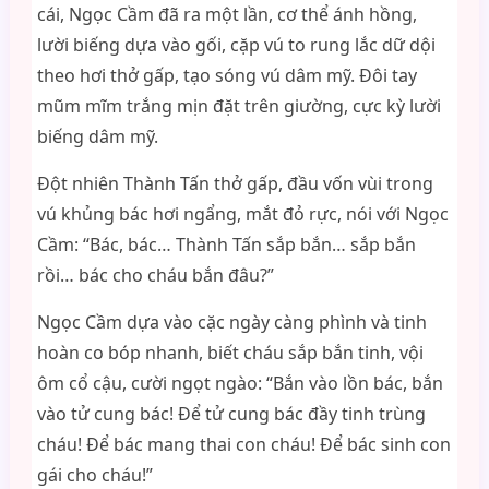
cái, Ngọc Cầm đã ra một lần, cơ thể ánh hồng,
lười biếng dựa vào gối, cặp vú to rung lắc dữ dội
theo hơi thở gấp, tạo sóng vú dâm mỹ. Đôi tay
mũm mĩm trắng mịn đặt trên giường, cực kỳ lười
biếng dâm mỹ.
Đột nhiên Thành Tấn thở gấp, đầu vốn vùi trong
vú khủng bác hơi ngẩng, mắt đỏ rực, nói với Ngọc
Cầm: “Bác, bác… Thành Tấn sắp bắn… sắp bắn
rồi… bác cho cháu bắn đâu?”
Ngọc Cầm dựa vào cặc ngày càng phình và tinh
hoàn co bóp nhanh, biết cháu sắp bắn tinh, vội
ôm cổ cậu, cười ngọt ngào: “Bắn vào lồn bác, bắn
vào tử cung bác! Để tử cung bác đầy tinh trùng
cháu! Để bác mang thai con cháu! Để bác sinh con
gái cho cháu!”