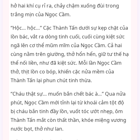
hở hai khí cụ rỉ ra, chảy chậm xuống đùi trong
trắng mịn của Ngọc Cầm.
“Hộc… hộc…” Cặc Thành Tấn dưới sự kẹp chặt của
lồn bác, vắt ra dòng tinh cuối, cuối cùng kiệt sức
ngã lên cơ thể mũm mĩm của Ngọc Cầm. Cả hai
cùng nằm trên giường, thở hổn hển, giữ tư thế hạ
thể nối liền, như đã kiệt sức. Mỗi lần Ngọc Cầm
thở, thịt lồn co bóp, khiến cặc nửa mềm của
Thành Tấn lại phun chút tinh thừa.
“Cháu thật sự… muốn bắn chết bác à…” Qua nửa
phút, Ngọc Cầm mới tỉnh lại từ khoái cảm tột độ
bị cháu bắn tinh đầy lồn, vuốt tóc ướt nhẹp, ôm
Thành Tấn mắt còn thất thần, khóe miệng vương
nước bọt, thở như lan.