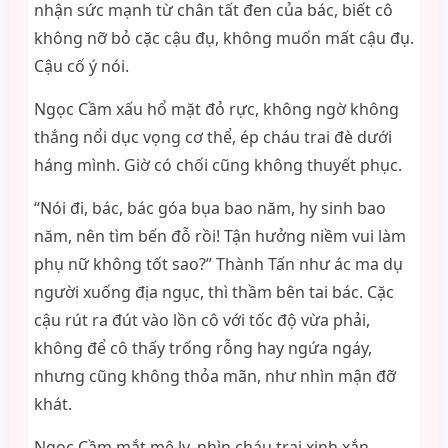
nhận sức mạnh từ chân tất đen của bác, biết cô
không nỡ bỏ cặc cậu đụ, không muốn mất cậu đụ.
Cậu cố ý nói.
Ngọc Cầm xấu hổ mặt đỏ rực, không ngờ không
thắng nổi dục vọng cơ thể, ép cháu trai đè dưới
háng mình. Giờ có chối cũng không thuyết phục.
“Nói đi, bác, bác góa bụa bao năm, hy sinh bao
năm, nên tìm bến đỗ rồi! Tận hưởng niềm vui làm
phụ nữ không tốt sao?” Thành Tấn như ác ma dụ
người xuống địa ngục, thì thầm bên tai bác. Cặc
cậu rút ra đút vào lồn cô với tốc độ vừa phải,
không để cô thấy trống rỗng hay ngứa ngáy,
nhưng cũng không thỏa mãn, như nhìn mận đỡ
khát.
Ngọc Cầm mắt mê ly, nhìn cháu trai xinh xắn