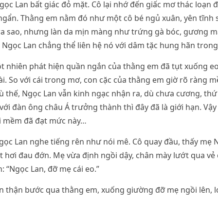
gọc Lan bất giác đỏ mặt. Cô lại nhớ đến giấc mơ thác loạn
ngẩn. Thằng em nằm đó như một cô bé ngủ xuân, yên tĩnh s
ra sao, nhưng làn da mịn màng như trứng gà bóc, gương mặ
 Ngọc Lan chẳng thể liên hệ nó với dâm tặc hung hãn tron
t nhiên phát hiện quần ngắn của thằng em đã tụt xuống eo
i. So với cái trong mơ, con cặc của thằng em giờ rõ ràng 
 thế, Ngọc Lan vẫn kinh ngạc nhận ra, dù chưa cương, thứ
với đàn ông châu Á trưởng thành thì đây đã là giới hạn. V
ái mềm đã đạt mức này…
Ngọc Lan nghe tiếng rên như nói mê. Cô quay đầu, thấy mẹ
 hơi đau đớn. Mẹ vừa định ngồi dậy, chân mày lướt qua vẻ 
n: “Ngọc Lan, đỡ mẹ cái eo.”
n thận bước qua thằng em, xuống giường đỡ mẹ ngồi lên, lo