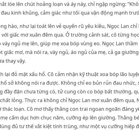
t lóe lên chút hoảng loạn và áy náy, chỉ ngập ngừng: “Khô
 đau kinh khủng, cảm giác như tối qua vận động mạnh trướ
g hào, như lại toát lên vẻ quyến rũ yêu kiều, Ngọc Lan chỉ 
ì với giấc mơ xuân đêm qua. Ở trường cảnh sát, cô từng học
o váy ngủ mẹ lên, giúp mẹ xoa bóp vùng eo. Ngọc Lan thầm 
 giấc mơ, mà nói ra, váy ngủ, áo ngủ của mẹ, cả ga giường
ừa thay vậy.
lại đỏ mặt xấu hổ. Cô cảm nhận kỹ thuật xoa bóp lão luyện
khổ sở không nói ra được. Không chỉ eo bủn rủn đau nhức,
 đầy đặn chưa từng có, tử cung còn co bóp bất thường, qu
i chất lỏng. Thực ra không chỉ Ngọc Lan mơ xuân đêm qua,
 thác loạn. Cô mơ thấy thằng con trai ngoan ngoãn đáng y
i mẹ cấm dục hơn chục năm, cưỡng ép lên giường. Thằng bé
dùng đủ tư thế vắt kiệt tinh trùng, như một vụ cưỡng hiếp 