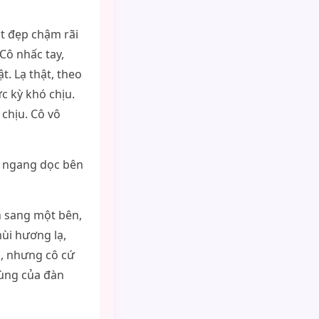
t đẹp chậm rãi
Cô nhấc tay,
t. Lạ thật, theo
c kỳ khó chịu.
chịu. Cô vô
m ngang dọc bên
n sang một bên,
ùi hương lạ,
, nhưng cô cứ
rùng của đàn