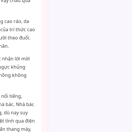
 “Vậy cháu qua
ng cao ráo, da
của trí thức cao
ười theo đuổi.
hân.
c nhận lời mời
 ngực khủng
 hồng không
nổi tiếng,
hà bác. Nhà bác
g, dù nay suy
ệt tình qua điện
hấn thang máy,