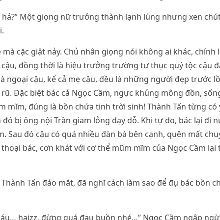
n hả?” Một giọng nữ trưởng thành lạnh lùng nhưng xen chú
i.
mà cặc giật nảy. Chủ nhân giọng nói không ai khác, chính 
 cậu, đồng thời là hiệu trưởng trường tư thục quý tộc cậu đ
hà ngoại cậu, kể cả mẹ cậu, đều là những người đẹp trước lồ
 rũ. Đặc biệt bác cả Ngọc Cầm, ngực khủng mông đồn, sống
 mĩm, đúng là bồn chứa tinh trời sinh! Thành Tấn từng có ý
 đó bị ông nội Trần giam lỏng dạy dỗ. Khi tự do, bác lại đi
. Sau đó cậu có quá nhiều đàn bà bên cạnh, quên mất chuy
thoại bác, cơn khát với cơ thể mũm mĩm của Ngọc Cầm lại t
” Thành Tấn đảo mắt, đã nghĩ cách làm sao để đụ bác bồn 
háu… haizz, đừng quá đau buồn nhé…” Ngọc Cầm ngập ngừ