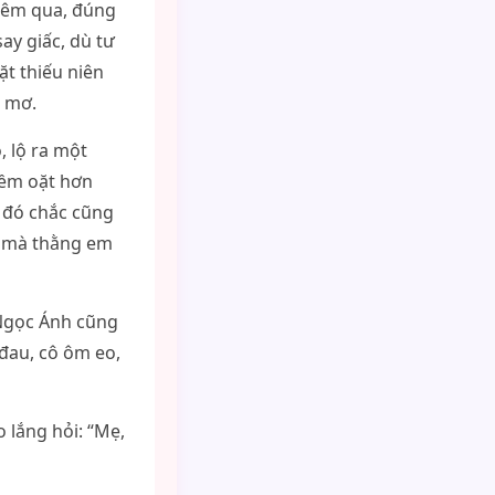
 đêm qua, đúng
ay giấc, dù tư
t thiếu niên
g mơ.
, lộ ra một
mềm oặt hơn
 đó chắc cũng
ậy mà thằng em
 Ngọc Ánh cũng
đau, cô ôm eo,
 lắng hỏi: “Mẹ,