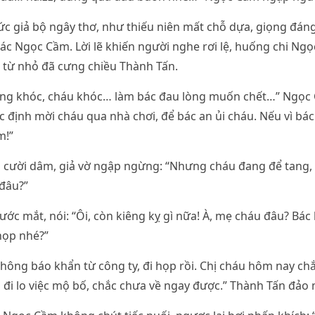
ức giả bộ ngây thơ, như thiếu niên mất chỗ dựa, giọng đán
 bác Ngọc Cầm. Lời lẽ khiến người nghe rơi lệ, huống chi Ng
i, từ nhỏ đã cưng chiều Thành Tấn.
ng khóc, cháu khóc… làm bác đau lòng muốn chết…” Ngọc 
ác định mời cháu qua nhà chơi, để bác an ủi cháu. Nếu vì b
m!”
ụ cười dâm, giả vờ ngập ngừng: “Nhưng cháu đang để tang,
đâu?”
ớc mắt, nói: “Ôi, còn kiêng kỵ gì nữa! À, mẹ cháu đâu? Bác 
họp nhé?”
thông báo khẩn từ công ty, đi họp rồi. Chị cháu hôm nay ch
i lo việc mộ bố, chắc chưa về ngay được.” Thành Tấn đảo 