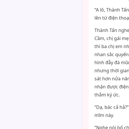
“A lô, Thành Tấ
lên từ điện thoạ
Thành Tấn nghe 
Cầm, chị gái mẹ
thì ba chị em n
nhan sắc quyến
hình đẫy đà mũm
nhưng thời gian
sát hơn nửa năm
nhận được điện 
thẳm ký ức.
“Dạ, bác cả hả?
mĩm này.
“Nghe nói bố c