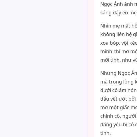
Ngọc Ánh ánh mắ
sáng dậy eo mẹ
Nhìn mẹ mặt hồn
không liên hệ g
xoa bóp, vội ké
mình chỉ mơ một
mới tinh, như v
Nhưng Ngọc Ánh 
mà trong lòng 
dưới cô ấm nóng
dấu vết ướt bở
mơ một giấc mơ
chính cô, ngườ
đáng yêu bị cô 
tính.