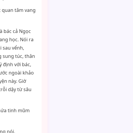
t quan tâm vang
là bác cả Ngọc
ang học. Nói ra
i sau vểnh,
 sung túc, thân
 định với bác,
 nước ngoài khảo
ện này. Giờ
rỗi dậy từ sâu
chứa tinh mũm
ng nói.