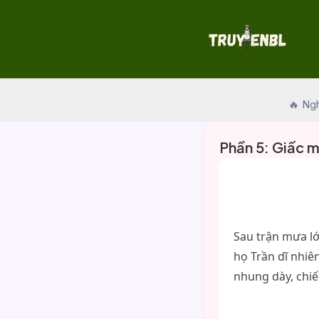
Skip
to
content
🔥 Ng
Phần 5: Giấc m
Sau trận mưa lớ
họ Trần dĩ nhiê
nhung dày, chiế