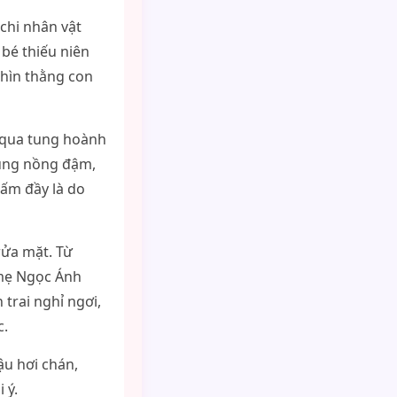
chi nhân vật
 bé thiếu niên
hìn thằng con
 qua tung hoành
rùng nồng đậm,
 ấm đầy là do
rửa mặt. Từ
 mẹ Ngọc Ánh
trai nghỉ ngơi,
c.
ậu hơi chán,
 ý.