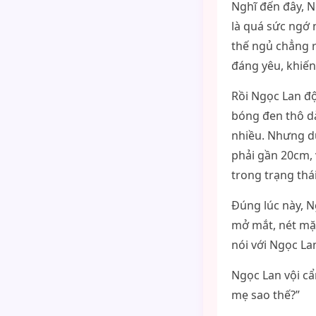
Nghĩ đến đây, N
là quá sức ngớ 
thế ngủ chẳng 
đáng yêu, khiến
Rồi Ngọc Lan độ
bóng đen thô dà
nhiều. Nhưng dù
phải gần 20cm, 
trong trạng th
Đúng lúc này, 
mở mắt, nét mặt
nói với Ngọc La
Ngọc Lan vội cẩ
mẹ sao thế?”