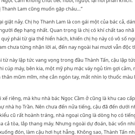
 Ngọc Cầm không chút tiếc nuối, ngược lại hơi phấn khích:
hị Thanh Lam cũng muốn gặp cháu…”
ại giật nảy. Chị họ Thanh Lam là con gái một của bác cả, dá
người đẹp hạng nhất. Quan trọng là chị có khí chất tao nhã 
 quý phái từ gia thế hiển hách, khiến chị họ này có vô số ng
 chưa từng nhận lời ai, đến nay ngoài hai mươi vẫn độc t
i từ này lập tức vang vọng trong đầu Thành Tấn, cậu lập tứ
hi cúp máy, bên kia, một mỹ phụ mặc váy ngủ tím gợi cảm,
 thân mũm mĩm, nhẹ cắn ngón tay, mắt nhìn lọ thuốc màu
i xế riêng, mà khu nhà bác Ngọc Cầm ở cũng là khu cao cấp 
hự nhà họ Trần. Nên chưa đến nửa tiếng, cậu đã đến dưới n
 kiểu cũ rất hoành tráng, nhà ngoại cũng là dòng họ có tiến
a cả tòa, lắp thang máy. Nhưng ngoài dự đoán, bác vốn nhi
 xuống đón, làm cậu hơi hụt hẫng. Không sao, Thành Tấn n