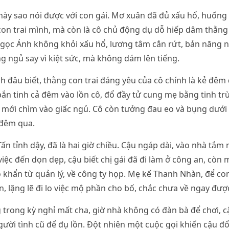
y sao nói được với con gái. Mơ xuân đã đủ xấu hổ, huống 
 con trai mình, mà còn là cô chủ động dụ dỗ hiếp dâm thằng
gọc Ánh không khỏi xấu hổ, lương tâm cắn rứt, bản năng n
ng ngủ say vì kiệt sức, mà không dám lên tiếng.
đâu biết, thằng con trai đáng yêu của cô chính là kẻ đêm
 bắn tinh cả đêm vào lồn cô, đổ đầy tử cung mẹ bằng tinh t
c mới chìm vào giấc ngủ. Cô còn tưởng đau eo và bụng dưới
 đêm qua.
ấn tỉnh dậy, đã là hai giờ chiều. Cậu ngáp dài, vào nhà tắm 
việc đến dọn dẹp, cậu biết chị gái đã đi làm ở công an, còn
khẩn từ quản lý, về công ty họp. Mẹ kế Thanh Nhàn, để con 
, lặng lẽ đi lo việc mộ phần cho bố, chắc chưa về ngay đượ
trong kỳ nghỉ mất cha, giờ nhà không có đàn bà để chơi, c
người tình cũ để đụ lồn. Đột nhiên một cuộc gọi khiến cậu đổi