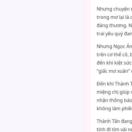
Nhưng chuyện nà
trong mơ lại là
đáng thương. N
trai yêu quý đa
Nhưng Ngọc Ánh 
trên cơ thể cô,
đến khi kiệt sứ
“giấc mơ xuân”
Đến khi Thành T
miệng chị giúp 
nhận thông báo 
không làm phiền
Thành Tấn đang 
tính đi tìm vài 