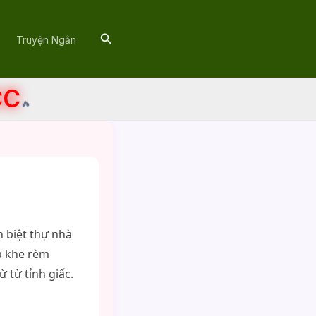
Search
Truyện Ngắn
CC
🔥
 biệt thự nhà
ua khe rèm
 từ tỉnh giấc.