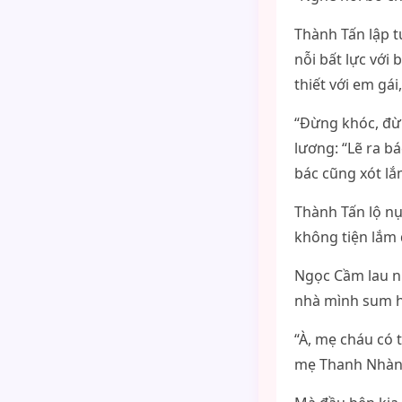
Thành Tấn lập t
nỗi bất lực với
thiết với em gá
“Đừng khóc, đừ
lương: “Lẽ ra b
bác cũng xót lắ
Thành Tấn lộ n
không tiện lắm 
Ngọc Cầm lau nư
nhà mình sum 
“À, mẹ cháu có 
mẹ Thanh Nhàn đ