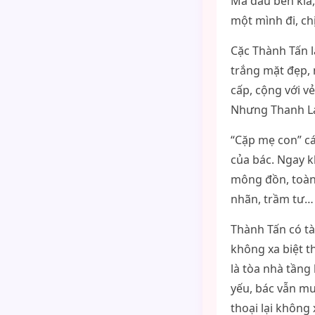
Mà đầu bên kia,
một mình đi, c
Cặc Thành Tấn l
trắng mặt đẹp, 
cấp, cộng với vẻ
Nhưng Thanh Lam
“Cặp mẹ con” cá
của bác. Ngay k
mông đồn, toàn
nhãn, trầm tư…
Thành Tấn có tà
không xa biệt t
là tòa nhà tầng
yếu, bác vẫn mu
thoại lại không