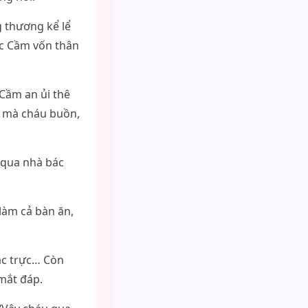
g thương kể lể
ọc Cầm vốn thân
Cầm an ủi thê
ác mà cháu buồn,
 qua nhà bác
làm cả bàn ăn,
ắc trực… Còn
mắt đáp.