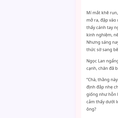
Mí mắt khẽ run,
mở ra, đập vào 
thấy cánh tay n
kinh nghiệm, nế
Nhưng sáng nay,
thức sờ sang bê
Ngọc Lan ngẩng
cạnh, chăn đã bị
“Chà, thằng này
định đắp nhẹ c
giống như hỗn 
cảm thấy dưới l
ông?