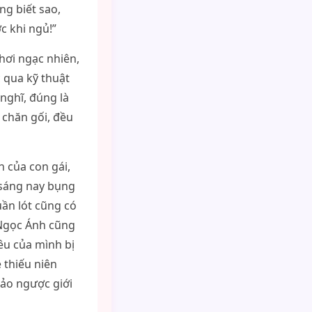
ng biết sao,
c khi ngủ!”
hơi ngạc nhiên,
 qua kỹ thuật
nghĩ, đúng là
 chăn gối, đều
 của con gái,
 sáng nay bụng
ần lót cũng có
 Ngọc Ánh cũng
êu của mình bị
 thiếu niên
đảo ngược giới