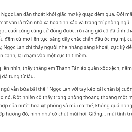
 Ngọc Lan dần thoát khỏi giấc mơ kỳ quặc đêm qua. Đôi mắ
mắt vẫn là trần nhà xa hoa tinh xảo và trang trí phòng ngủ. 
gọc cuối cùng cũng cử động được, rõ ràng giờ cô đã tỉnh thậ
u đêm cứ mơ liên tục, sáng dậy chắc chắn đầu óc mụ mị, cự
 Ngọc Lan chỉ thấy người nhẹ nhàng sảng khoái, cực kỳ dễ 
n cạnh, lại chạm vào một cục thịt mềm.
 lên nhìn, thấy thằng em Thành Tấn áo quần xộc xệch, nằ
 đá tung từ lâu.
 ngủ vẫn bừa bãi thế!” Ngọc Lan với tay kéo cái chăn bị cuố
ho nó. Đột nhiên cô thấy trong phòng thoang thoảng một m
hợp của nước hoa xịt phòng và mùi cơ thể, không quá nồng
ớp hương đó, hình như có chút mùi hôi. Giống… mùi tinh t