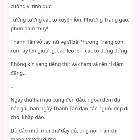
cuồng vì tình dục!
Tưởng tượng cặc to xuyên lồn, Phương Trang gào,
phun dâm thủy!
Thành Tấn vỗ tay, nữ vệ sĩ bế Phương Trang còn
run rẩy lên giường, cậu leo lên, cặc to dựng đứng.
Phòng kín vang tiếng thịt va chạm và rên rỉ dâm
đãng…
…
Ngày thứ hai hậu cung đến đảo, ngoài đêm đụ
bác gái, ban ngày Thành Tấn dẫn các người đẹp đi
chơi khắp đảo.
Dù đảo nhỏ, mọi thứ đầy đủ, ông nội Trần chi
mạnh tay xây dựng.