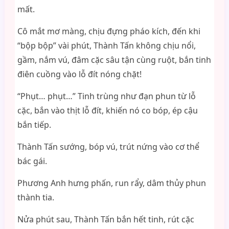
mất.
Cô mắt mơ màng, chịu đựng pháo kích, đến khi
“bộp bộp” vài phút, Thành Tấn không chịu nổi,
gầm, nắm vú, đâm cặc sâu tận cùng ruột, bắn tinh
điên cuồng vào lỗ đít nóng chặt!
“Phụt… phụt…” Tinh trùng như đạn phun từ lỗ
cặc, bắn vào thịt lỗ đít, khiến nó co bóp, ép cậu
bắn tiếp.
Thành Tấn sướng, bóp vú, trút nứng vào cơ thể
bác gái.
Phương Anh hưng phấn, run rẩy, dâm thủy phun
thành tia.
Nửa phút sau, Thành Tấn bắn hết tinh, rút cặc