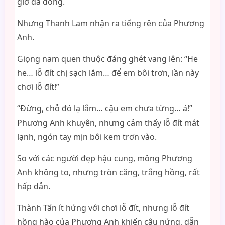
giờ đã đóng.
Nhưng Thanh Lam nhận ra tiếng rên của Phương
Anh.
Giọng nam quen thuộc đáng ghét vang lên: “He
he… lỗ đít chị sạch lắm… để em bôi trơn, lần này
chơi lỗ đít!”
“Đừng, chỗ đó lạ lắm… cậu em chưa từng… á!”
Phương Anh khuyên, nhưng cảm thấy lỗ đít mát
lạnh, ngón tay mịn bôi kem trơn vào.
So với các người đẹp hậu cung, mông Phương
Anh không to, nhưng tròn căng, trắng hồng, rất
hấp dẫn.
Thành Tấn ít hứng với chơi lỗ đít, nhưng lỗ đít
hồng hào của Phương Anh khiến cậu nứng, dẫn