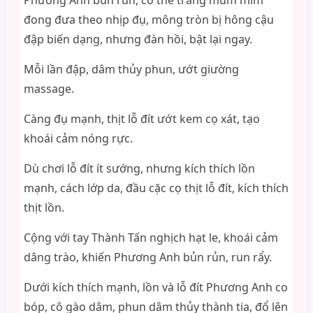
Phương Anh bủn rủn, cơ thể trắng mũm mĩm
đong đưa theo nhịp đụ, mông tròn bị hông cậu
đập biến dạng, nhưng đàn hồi, bật lại ngay.
Mỗi lần đập, dâm thủy phun, ướt giường
massage.
Càng đụ mạnh, thịt lỗ đít ướt kem cọ xát, tạo
khoái cảm nóng rực.
Dù chơi lỗ đít ít sướng, nhưng kích thích lồn
mạnh, cách lớp da, đầu cặc cọ thịt lỗ đít, kích thích
thịt lồn.
Cộng với tay Thành Tấn nghịch hạt le, khoái cảm
dâng trào, khiến Phương Anh bủn rủn, run rẩy.
Dưới kích thích mạnh, lồn và lỗ đít Phương Anh co
bóp, cô gào dâm, phun dâm thủy thành tia, đổ lên