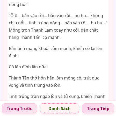
nóng hôi!
“Ô ô… bắn vào rồi… bắn vào rồi… hu hu… không
chịu nổi… tinh trùng nóng… bắn vào rồi… hu hu…”
Mông tròn Thanh Lam xoay như cối, dán chặt
háng Thành Tấn, cọ mạnh.
Bắn tinh mang khoái cảm mạnh, khiến cô lại lên
đỉnh!
Cô lên đỉnh lần nữa!
Thành Tấn thở hổn hển, ôm mông cô, trút dục
vọng và tinh trùng vào lồn.
Tinh trùng tràn ngập lồn và tử cung, khiến Thanh
Lam mắt trắng, nước miếng chảy, suýt ngất.
Trang Trước
Trang Tiếp
Danh Sách
“Phù… phù…” Nửa phút sau, Thành Tấn bắn hết