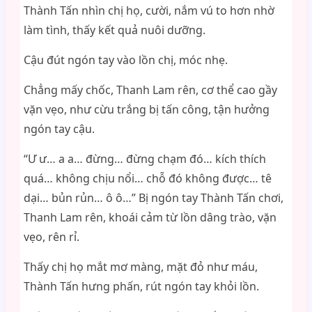
Thành Tấn nhìn chị họ, cười, nắm vú to hơn nhờ
làm tình, thấy kết quả nuôi dưỡng.
Cậu đút ngón tay vào lồn chị, móc nhẹ.
Chẳng mấy chốc, Thanh Lam rên, cơ thể cao gầy
vặn vẹo, như cừu trắng bị tấn công, tận hưởng
ngón tay cậu.
“Ư ư… a a… đừng… đừng chạm đó… kích thích
quá… không chịu nổi… chỗ đó không được… tê
dại… bủn rủn… ô ô…” Bị ngón tay Thành Tấn chơi,
Thanh Lam rên, khoái cảm từ lồn dâng trào, vặn
vẹo, rên rỉ.
Thấy chị họ mắt mơ màng, mặt đỏ như máu,
Thành Tấn hưng phấn, rút ngón tay khỏi lồn.