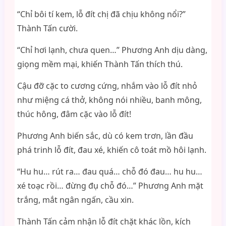
“Chỉ bôi tí kem, lỗ đít chị đã chịu không nổi?”
Thành Tấn cười.
“Chỉ hơi lạnh, chưa quen…” Phương Anh dịu dàng,
giọng mềm mại, khiến Thành Tấn thích thú.
Cậu đỡ cặc to cương cứng, nhắm vào lỗ đít nhỏ
như miệng cá thở, không nói nhiều, banh mông,
thúc hông, đâm cặc vào lỗ đít!
Phương Anh biến sắc, dù có kem trơn, lần đầu
phá trinh lỗ đít, đau xé, khiến cô toát mồ hôi lạnh.
“Hu hu… rút ra… đau quá… chỗ đó đau… hu hu…
xé toạc rồi… đừng đụ chỗ đó…” Phương Anh mặt
trắng, mắt ngân ngấn, cầu xin.
Thành Tấn cảm nhận lỗ đít chặt khác lồn, kích