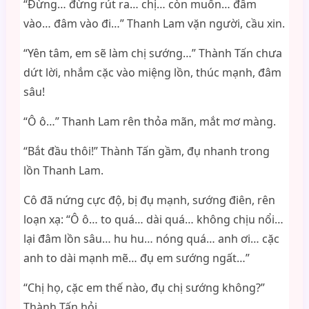
“Đừng… đừng rút ra… chị… còn muốn… đâm
vào… đâm vào đi…” Thanh Lam vặn người, cầu xin.
“Yên tâm, em sẽ làm chị sướng…” Thành Tấn chưa
dứt lời, nhắm cặc vào miệng lồn, thúc mạnh, đâm
sâu!
“Ô ô…” Thanh Lam rên thỏa mãn, mắt mơ màng.
“Bắt đầu thôi!” Thành Tấn gầm, đụ nhanh trong
lồn Thanh Lam.
Cô đã nứng cực độ, bị đụ mạnh, sướng điên, rên
loạn xạ: “Ô ô… to quá… dài quá… không chịu nổi…
lại đâm lồn sâu… hu hu… nóng quá… anh ơi… cặc
anh to dài mạnh mẽ… đụ em sướng ngất…”
“Chị họ, cặc em thế nào, đụ chị sướng không?”
Thành Tấn hỏi.