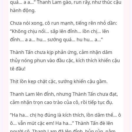
quá… a a…” Thanh Lam gào, run rẩy, như thúc cậu
hành động.
Chưa nói xong, cô run mạnh, tiếng rên nhỏ dần:
“Không chịu nổi… sắp lên đỉnh… lồn chị… lên
đỉnh… a a… hu… sướng quá… hu hu… a…”
Thành Tấn chưa kịp phản ứng, cảm nhận dâm
thủy nóng phun vào đầu cặc, kích thích khiến cậu
tê đầu!
Thịt lồn kẹp chặt cặc, sướng khiến cậu gầm.
Thanh Lam lên đỉnh, nhưng Thành Tấn chưa đạt,
cảm nhận trọn cao trào của cô, rồi tiếp tục đụ.
“Ha ha… chị họ đúng là kích thích, lồn dâm thế… ô
ô… vẫn mút cặc em! Ha ha…” Thành Tấn đè lên
người cô, Thanh Lam đã lên đỉnh, bủn rủn, nằm