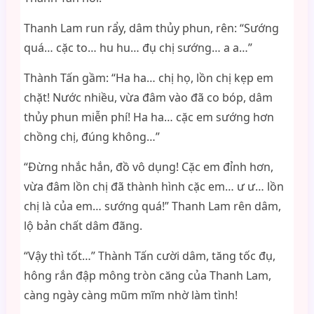
Thanh Lam run rẩy, dâm thủy phun, rên: “Sướng
quá… cặc to… hu hu… đụ chị sướng… a a…”
Thành Tấn gầm: “Ha ha… chị họ, lồn chị kẹp em
chặt! Nước nhiều, vừa đâm vào đã co bóp, dâm
thủy phun miễn phí! Ha ha… cặc em sướng hơn
chồng chị, đúng không…”
“Đừng nhắc hắn, đồ vô dụng! Cặc em đỉnh hơn,
vừa đâm lồn chị đã thành hình cặc em… ư ư… lồn
chị là của em… sướng quá!” Thanh Lam rên dâm,
lộ bản chất dâm đãng.
“Vậy thì tốt…” Thành Tấn cười dâm, tăng tốc đụ,
hông rắn đập mông tròn căng của Thanh Lam,
càng ngày càng mũm mĩm nhờ làm tình!