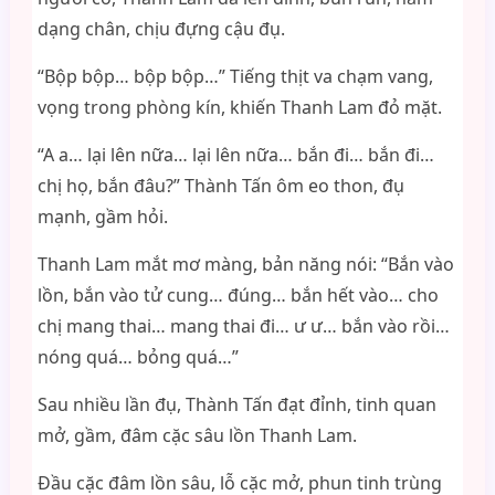
dạng chân, chịu đựng cậu đụ.
“Bộp bộp… bộp bộp…” Tiếng thịt va chạm vang,
vọng trong phòng kín, khiến Thanh Lam đỏ mặt.
“A a… lại lên nữa… lại lên nữa… bắn đi… bắn đi…
chị họ, bắn đâu?” Thành Tấn ôm eo thon, đụ
mạnh, gầm hỏi.
Thanh Lam mắt mơ màng, bản năng nói: “Bắn vào
lồn, bắn vào tử cung… đúng… bắn hết vào… cho
chị mang thai… mang thai đi… ư ư… bắn vào rồi…
nóng quá… bỏng quá…”
Sau nhiều lần đụ, Thành Tấn đạt đỉnh, tinh quan
mở, gầm, đâm cặc sâu lồn Thanh Lam.
Đầu cặc đâm lồn sâu, lỗ cặc mở, phun tinh trùng