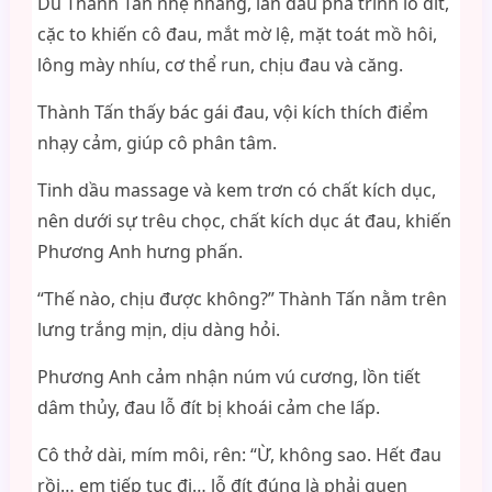
Dù Thành Tấn nhẹ nhàng, lần đầu phá trinh lỗ đít,
cặc to khiến cô đau, mắt mờ lệ, mặt toát mồ hôi,
lông mày nhíu, cơ thể run, chịu đau và căng.
Thành Tấn thấy bác gái đau, vội kích thích điểm
nhạy cảm, giúp cô phân tâm.
Tinh dầu massage và kem trơn có chất kích dục,
nên dưới sự trêu chọc, chất kích dục át đau, khiến
Phương Anh hưng phấn.
“Thế nào, chịu được không?” Thành Tấn nằm trên
lưng trắng mịn, dịu dàng hỏi.
Phương Anh cảm nhận núm vú cương, lồn tiết
dâm thủy, đau lỗ đít bị khoái cảm che lấp.
Cô thở dài, mím môi, rên: “Ừ, không sao. Hết đau
rồi… em tiếp tục đi… lỗ đít đúng là phải quen