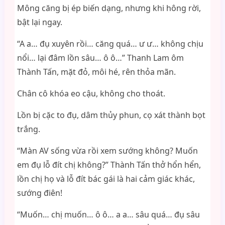
Mông căng bị ép biến dạng, nhưng khi hông rời,
bật lại ngay.
“A a… đụ xuyên rồi… căng quá… ư ư… không chịu
nổi… lại đâm lồn sâu… ô ô…” Thanh Lam ôm
Thành Tấn, mặt đỏ, môi hé, rên thỏa mãn.
Chân cô khóa eo cậu, không cho thoát.
Lồn bị cặc to đụ, dâm thủy phun, cọ xát thành bọt
trắng.
“Màn AV sống vừa rồi xem sướng không? Muốn
em đụ lỗ đít chị không?” Thành Tấn thở hổn hển,
lồn chị họ và lỗ đít bác gái là hai cảm giác khác,
sướng điên!
“Muốn… chị muốn… ô ô… a a… sâu quá… đụ sâu