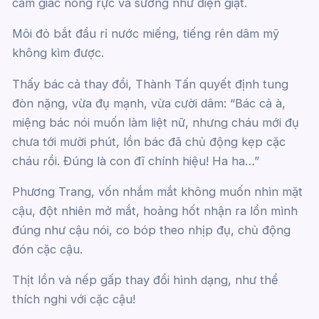
cảm giác nóng rực và sướng như điện giật.
Môi đỏ bắt đầu rỉ nước miếng, tiếng rên dâm mỹ
không kìm được.
Thấy bác cả thay đổi, Thành Tấn quyết định tung
đòn nặng, vừa đụ mạnh, vừa cười dâm: “Bác cả à,
miệng bác nói muốn làm liệt nữ, nhưng cháu mới đụ
chưa tới mười phút, lồn bác đã chủ động kẹp cặc
cháu rồi. Đúng là con đĩ chính hiệu! Ha ha…”
Phương Trang, vốn nhắm mắt không muốn nhìn mặt
cậu, đột nhiên mở mắt, hoảng hốt nhận ra lồn mình
đúng như cậu nói, co bóp theo nhịp đụ, chủ động
đón cặc cậu.
Thịt lồn và nếp gấp thay đổi hình dạng, như thể
thích nghi với cặc cậu!