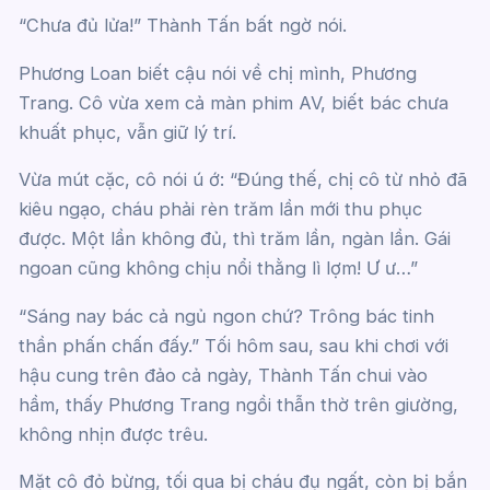
“Chưa đủ lửa!” Thành Tấn bất ngờ nói.
Phương Loan biết cậu nói về chị mình, Phương
Trang. Cô vừa xem cả màn phim AV, biết bác chưa
khuất phục, vẫn giữ lý trí.
Vừa mút cặc, cô nói ú ớ: “Đúng thế, chị cô từ nhỏ đã
kiêu ngạo, cháu phải rèn trăm lần mới thu phục
được. Một lần không đủ, thì trăm lần, ngàn lần. Gái
ngoan cũng không chịu nổi thằng lì lợm! Ư ư…”
“Sáng nay bác cả ngủ ngon chứ? Trông bác tinh
thần phấn chấn đấy.” Tối hôm sau, sau khi chơi với
hậu cung trên đảo cả ngày, Thành Tấn chui vào
hầm, thấy Phương Trang ngồi thẫn thờ trên giường,
không nhịn được trêu.
Mặt cô đỏ bừng, tối qua bị cháu đụ ngất, còn bị bắn