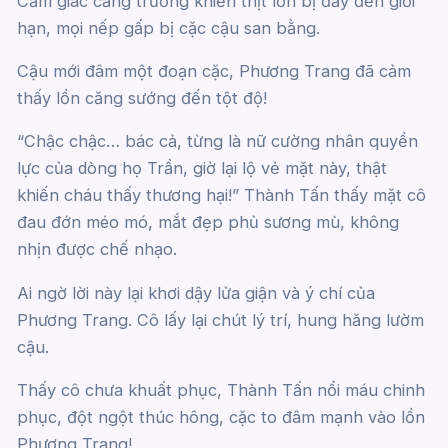
Cảm giác căng trướng khiến thịt lồn bị đẩy đến giới
hạn, mọi nếp gấp bị cặc cậu san bằng.
Cậu mới đâm một đoạn cặc, Phương Trang đã cảm
thấy lồn căng sướng đến tột độ!
“Chậc chậc… bác cả, từng là nữ cường nhân quyền
lực của dòng họ Trần, giờ lại lộ vẻ mặt này, thật
khiến cháu thấy thương hại!” Thành Tấn thấy mặt cô
đau đớn méo mó, mắt đẹp phủ sương mù, không
nhịn được chế nhạo.
Ai ngờ lời này lại khơi dậy lửa giận và ý chí của
Phương Trang. Cô lấy lại chút lý trí, hung hăng lườm
cậu.
Thấy cô chưa khuất phục, Thành Tấn nổi máu chinh
phục, đột ngột thúc hông, cặc to đâm mạnh vào lồn
Phương Trang!