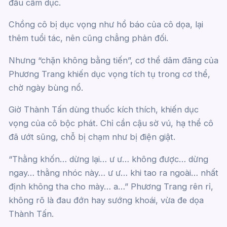
đầu cấm dục.
Chồng cô bị dục vọng như hổ báo của cô dọa, lại
thêm tuổi tác, nên cũng chẳng phản đối.
Nhưng “chặn không bằng tiến”, cơ thể dâm đãng của
Phương Trang khiến dục vọng tích tụ trong cơ thể,
chờ ngày bùng nổ.
Giờ Thành Tấn dùng thuốc kích thích, khiến dục
vọng của cô bộc phát. Chỉ cần cậu sờ vú, hạ thể cô
đã ướt sũng, chỗ bị chạm như bị điện giật.
“Thằng khốn… dừng lại… ư ư… không được… dừng
ngay… thằng nhóc này… ư ư… khi tao ra ngoài… nhất
định không tha cho mày… a…” Phương Trang rên rỉ,
không rõ là đau đớn hay sướng khoái, vừa đe dọa
Thành Tấn.