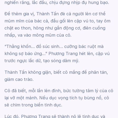
nghiến răng, lắc đầu, chịu đựng nhịp đụ hung bạo.
Để thêm gia vị, Thành Tấn đè cả người lên cơ thể
mũm mĩm của bác cả, đầu gối lên cặp vú to, tay ôm
chặt eo thon, hông như gắn động cơ, điên cuồng
nhấp, va vào mông mũm của cô.
“Thằng khốn… đồ súc sinh… cưỡng bác ruột mà
không sợ báo ứng…” Phương Trang hét lên, cặp vú
trước ngực lắc dữ, tạo sóng dâm mỹ.
Thành Tấn không giận, biết cô mắng để phân tán,
giảm cao trào.
Cô đã biết, mỗi lần lên đỉnh, bức tường tâm lý của cô
lại vỡ một mảnh. Nếu dục vọng tích tụ bùng nổ, cô
sẽ chìm trong biển tình dục.
Lúc đó, Phương Trang sẽ thành nô lệ tình dục và