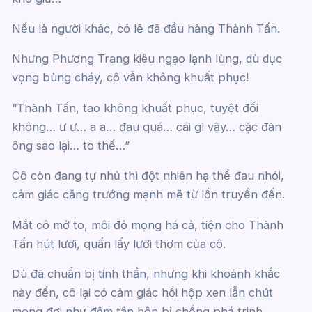
Nếu là người khác, có lẽ đã đầu hàng Thành Tấn.
Nhưng Phương Trang kiêu ngạo lạnh lùng, dù dục
vọng bùng cháy, cô vẫn không khuất phục!
“Thành Tấn, tao không khuất phục, tuyệt đối
không… ư ư… a a… đau quá… cái gì vậy… cặc đàn
ông sao lại… to thế…”
Cô còn đang tự nhủ thì đột nhiên hạ thể đau nhói,
cảm giác căng trướng mạnh mẽ từ lồn truyền đến.
Mắt cô mở to, môi đỏ mọng há cả, tiện cho Thành
Tấn hút lưỡi, quấn lấy lưỡi thơm của cô.
Dù đã chuẩn bị tinh thần, nhưng khi khoảnh khắc
này đến, cô lại có cảm giác hồi hộp xen lẫn chút
mong đợi như đêm tân hôn bị chồng phá trinh.