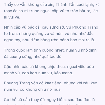
Thấy cô vẫn không cầu xin, Thành Tấn cười lạnh, xé
toạc áo sơ mi trước ngực, cặp vú to tròn bật ra, lắc
lư vui vẻ.
Nhìn cặp vú bác cả, cậu sững sờ. Vú Phương Trang
to tròn, nhưng quầng vú và núm vú nhỏ như đầu
ngón tay, như điểm hồng trên bánh bao mới ra lò.
Trong cuộc làm tình cuồng nhiệt, núm vú nhỏ xinh
đã cương cứng, như quả táo đỏ.
Cậu nhìn bác cả không chịu thua, ngoài việc bóp
mạnh vú, còn kẹp núm vú, kéo mạnh.
Phương Trang vốn cố kìm tiếng, nhưng khi cậu kéo
núm vú, cô không chịu nổi nữa.
Cơ thể cô dần thay đổi nguy hiểm, sau đau đớn là