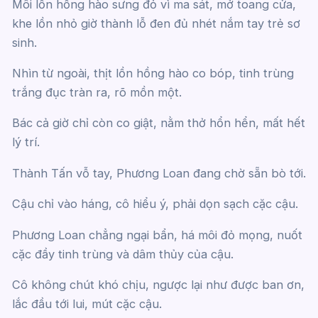
Môi lồn hồng hào sưng đỏ vì ma sát, mở toang cửa,
khe lồn nhỏ giờ thành lỗ đen đủ nhét nắm tay trẻ sơ
sinh.
Nhìn từ ngoài, thịt lồn hồng hào co bóp, tinh trùng
trắng đục tràn ra, rõ mồn một.
Bác cả giờ chỉ còn co giật, nằm thở hổn hển, mất hết
lý trí.
Thành Tấn vỗ tay, Phương Loan đang chờ sẵn bò tới.
Cậu chỉ vào háng, cô hiểu ý, phải dọn sạch cặc cậu.
Phương Loan chẳng ngại bẩn, há môi đỏ mọng, nuốt
cặc đầy tinh trùng và dâm thủy của cậu.
Cô không chút khó chịu, ngược lại như được ban ơn,
lắc đầu tới lui, mút cặc cậu.