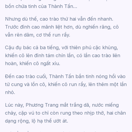
bồn chứa tinh của Thành Tấn…
Nhưng dù thế, cao trào thứ hai vẫn đến nhanh.
Trước đỉnh cao mãnh liệt hơn, dù nghiến răng, cô
vẫn rên dâm, cơ thể run rẩy.
Cậu đụ bác cả ba tiếng, với thiên phú cặc khủng,
khiến cô lên đỉnh tám chín lần, có lần cao trào liên
hoàn, khiến cô ngất xỉu.
Đến cao trào cuối, Thành Tấn bắn tinh nóng hổi vào
tử cung và lồn cô, khiến cô run rẩy, lên thêm một lần
nhỏ.
Lúc này, Phương Trang mắt trắng dã, nước miếng
chảy, cặp vú to chỉ còn rung theo nhịp thở, hai chân
dạng rộng, lộ hạ thể ướt át.