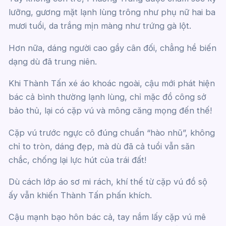
lưỡng, gương mặt lạnh lùng trông như phụ nữ hai ba
mươi tuổi, da trắng mịn màng như trứng gà lột.
Hơn nữa, dáng người cao gầy cân đối, chẳng hề biến
dạng dù đã trung niên.
Khi Thành Tấn xé áo khoác ngoài, cậu mới phát hiện
bác cả bình thường lạnh lùng, chỉ mặc đồ công sở
bảo thủ, lại có cặp vú và mông căng mọng đến thế!
Cặp vú trước ngực cô đúng chuẩn “hào nhũ”, không
chỉ to tròn, dáng đẹp, mà dù đã cả tuổi vẫn săn
chắc, chống lại lực hút của trái đất!
Dù cách lớp áo sơ mi rách, khí thế từ cặp vú đồ sộ
ấy vẫn khiến Thành Tấn phấn khích.
Cậu mạnh bạo hôn bác cả, tay nắm lấy cặp vú mê