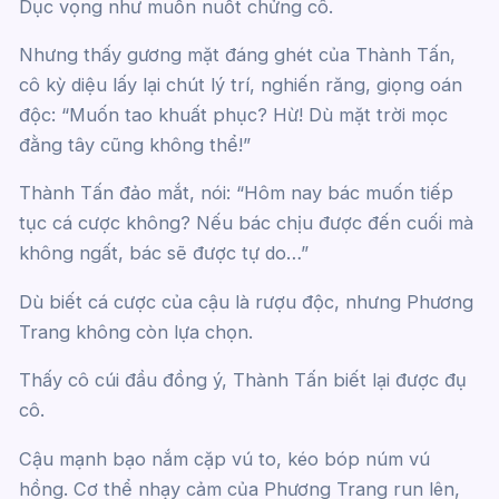
Dục vọng như muốn nuốt chửng cô.
Nhưng thấy gương mặt đáng ghét của Thành Tấn,
cô kỳ diệu lấy lại chút lý trí, nghiến răng, giọng oán
độc: “Muốn tao khuất phục? Hừ! Dù mặt trời mọc
đằng tây cũng không thể!”
Thành Tấn đảo mắt, nói: “Hôm nay bác muốn tiếp
tục cá cược không? Nếu bác chịu được đến cuối mà
không ngất, bác sẽ được tự do…”
Dù biết cá cược của cậu là rượu độc, nhưng Phương
Trang không còn lựa chọn.
Thấy cô cúi đầu đồng ý, Thành Tấn biết lại được đụ
cô.
Cậu mạnh bạo nắm cặp vú to, kéo bóp núm vú
hồng. Cơ thể nhạy cảm của Phương Trang run lên,