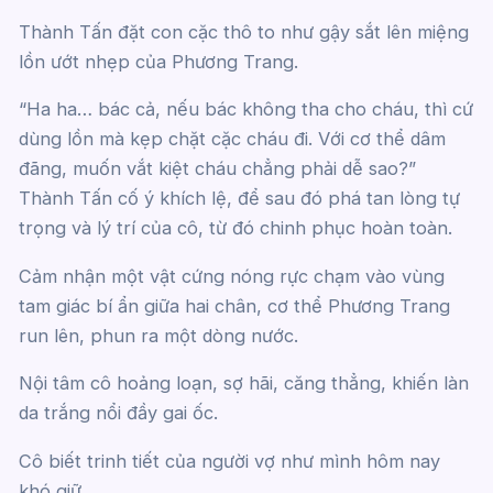
Thành Tấn đặt con cặc thô to như gậy sắt lên miệng
lồn ướt nhẹp của Phương Trang.
“Ha ha… bác cả, nếu bác không tha cho cháu, thì cứ
dùng lồn mà kẹp chặt cặc cháu đi. Với cơ thể dâm
đãng, muốn vắt kiệt cháu chẳng phải dễ sao?”
Thành Tấn cố ý khích lệ, để sau đó phá tan lòng tự
trọng và lý trí của cô, từ đó chinh phục hoàn toàn.
Cảm nhận một vật cứng nóng rực chạm vào vùng
tam giác bí ẩn giữa hai chân, cơ thể Phương Trang
run lên, phun ra một dòng nước.
Nội tâm cô hoảng loạn, sợ hãi, căng thẳng, khiến làn
da trắng nổi đầy gai ốc.
Cô biết trinh tiết của người vợ như mình hôm nay
khó giữ…