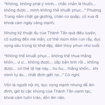
“Không, không phải ý mình… chắc chắn là thuốc…
không được… mình không thể khuất phục…” Phương
Trang nắm chặt ga giường, chân co quắp, cố xua đi
khoái cảm ngày càng mạnh.
Nhưng kỹ thuật đụ của Thành Tấn quá điêu luyện,
cô sướng đến mê mẩn, cơ thể mũm mĩm run rẩy, dục
vọng sâu trong bị khơi dậy, dâm thủy phun như suối.
“Không thể khuất phục… không thể thua thằng
khốn… ư ư… không được… sắp bắn tinh rồi… không
được… cơ thể tệ hại này… hu hu… thằng khốn… khi
mình tự do… nhất định giết nó…” Cô nghĩ.
Vốn là người nội mị, dục vọng mạnh nhưng dễ lên
đỉnh, giờ bị cặc khủng của Thành Tấn oanh tạc,
khoái cảm tuôn trào, dồn lên não.