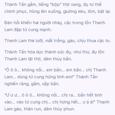
Thành Tấn gầm, tiếng “bộp” thịt vang, đụ tư thế
chinh phục, hông lên xuống, giường kêu, lõm, bật lại.
Đàn hồi khiến hai người nhảy, cặc trong lồn Thanh
Lam đập tử cung mạnh.
Thanh Lam thè lưỡi, mắt trắng, gào, chịu thua cặc to.
Thành Tấn hóa dục thành sức đụ, như thú, đụ lồn
Thanh Lam lật thịt, dâm thủy bắn.
“Ô ô ô… không nổi… em bắn… em bắn… chị Thanh
Lam… dùng tử cung hứng tinh em!” Thành Tấn
nghiến răng, gầm, sắp bắn.
“Ư ư ư… ô ô ô… không nổi… chị ra… bắn hết tinh
vào… vào tử cung chị… chị hứng hết… ư á á!” Thanh
Lam gào, thân run, dâm thủy phun.