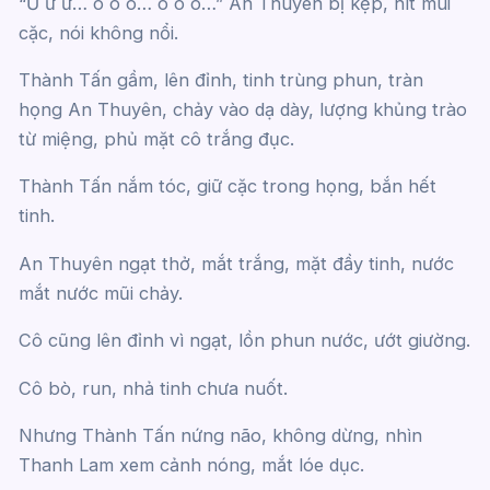
“Ư ư ư… ô ô ô… ô ô ô…” An Thuyên bị kẹp, hít mùi
cặc, nói không nổi.
Thành Tấn gầm, lên đỉnh, tinh trùng phun, tràn
họng An Thuyên, chảy vào dạ dày, lượng khủng trào
từ miệng, phủ mặt cô trắng đục.
Thành Tấn nắm tóc, giữ cặc trong họng, bắn hết
tinh.
An Thuyên ngạt thở, mắt trắng, mặt đầy tinh, nước
mắt nước mũi chảy.
Cô cũng lên đỉnh vì ngạt, lồn phun nước, ướt giường.
Cô bò, run, nhả tinh chưa nuốt.
Nhưng Thành Tấn nứng não, không dừng, nhìn
Thanh Lam xem cảnh nóng, mắt lóe dục.