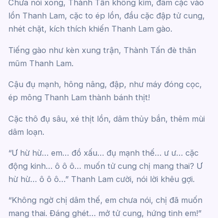
Chưa nói xong, Thành Tấn không kìm, đâm cặc vào
lồn Thanh Lam, cặc to ép lồn, đầu cặc đập tử cung,
nhét chặt, kích thích khiến Thanh Lam gào.
Tiếng gào như kèn xung trận, Thành Tấn đè thân
mũm Thanh Lam.
Cậu đụ mạnh, hông nâng, đập, như máy đóng cọc,
ép mông Thanh Lam thành bánh thịt!
Cặc thô đụ sâu, xé thịt lồn, dâm thủy bắn, thêm mùi
dâm loạn.
“Ư hừ hừ… em… đồ xấu… đụ mạnh thế… ư ư… cặc
động kinh… ô ô ô… muốn tử cung chị mang thai? Ư
hừ hừ… ô ô ô…” Thanh Lam cười, nói lời khêu gợi.
“Không ngờ chị dâm thế, em chưa nói, chị đã muốn
mang thai. Đáng ghét… mở tử cung, hứng tinh em!”