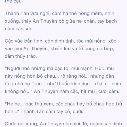
thể cậu.
Thành Tấn vừa nghỉ, cảm hạ thể nóng mềm, nhìn
xuống, thấy An Thuyên bò giữa hai chân, tay bạch
nắm cặc sục.
Cặc vừa bắn tinh, còn dính tinh, tỏa mùi nồng, xộc
vào mũi An Thuyên, khiến lồn và tử cung co bóp,
dâm thủy trào.
“Người nhỏ nhưng mà cặc to, mùi mạnh. Hừ… mùi
này nồng hơn bố cháu… rõ ràng hôi… nhưng đàn
ông nhà họ Trần… như thuốc kích dục… ư ư ư… chịu
không nổi…” An Thuyên nắm cặc, hít mùi, cười dâm.
“He he… bác thử xem, cặc cháu hay bố cháu hợp bú
hơn…” Thành Tấn cảm tay cô, cười.
Chưa nói xong, An Thuyên há môi đỏ, ngậm cặc dính