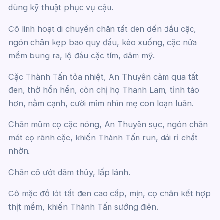
dùng kỹ thuật phục vụ cậu.
Cô linh hoạt di chuyển chân tất đen đến đầu cặc,
ngón chân kẹp bao quy đầu, kéo xuống, cặc nửa
mềm bung ra, lộ đầu cặc tím, dâm mỹ.
Cặc Thành Tấn tỏa nhiệt, An Thuyên cảm qua tất
đen, thở hổn hển, còn chị họ Thanh Lam, tỉnh táo
hơn, nằm cạnh, cười mỉm nhìn mẹ con loạn luân.
Chân mũm cọ cặc nóng, An Thuyên sục, ngón chân
mát cọ rãnh cặc, khiến Thành Tấn run, dái rỉ chất
nhờn.
Chân cô ướt dâm thủy, lấp lánh.
Cô mặc đồ lót tất đen cao cấp, mịn, cọ chân kết hợp
thịt mềm, khiến Thành Tấn sướng điên.