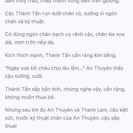
dâm thủy trào, chảy thành vũng dâm trên giường.
Cặc Thành Tấn run dưới chân cô, sướng vì ngón
chân và kỹ thuật.
Cô dùng ngón chân bạch cọ rãnh cặc, chân kia xoa
dái, mơn trớn nếp da.
Kích thích mạnh, Thành Tấn cắn răng kìm tiếng.
“Ngày xưa bố cháu chịu lâu lắm…” An Thuyên thấy
cậu sướng, cười.
Thành Tấn sắp bắn tinh, nhưng nghe vậy, cắn răng,
không muốn thua bố.
Nhưng sau khi đụ An Thuyên và Thanh Lam, cậu kiệt
sức, trước kỹ thuật chân của An Thuyên, cậu sắp
thua!