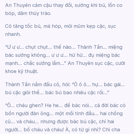
An Thuyên cảm cậu thay đổi, sướng khi bú, lồn co
bóp, dâm thủy trào.
Cô tăng tốc bú, má hóp, môi mũm kẹp cặc, sục
nhanh.
“Ư ư ư… chụt chụt… thế nào… Thành Tấn… miệng
bác sướng không… ư ư ư… hừ hừ… đụ miệng bác
mạnh… chắc sướng lắm…” An Thuyên sục cặc, cười
khoe kỹ thuật.
Thành Tấn nắm đầu cô, hỏi: “Ô ô ô… hự… bác gái…
bú cặc giỏi thế… bác bú bao nhiêu cặc rồi…”
“Ô… cháu ghen? He he… để bác nói… cả đời bác có
bốn người đàn ông… một mối tình đầu… hai chồng
cũ… và cháu… nhưng được bác bú cặc, chỉ hai
người… bố cháu và cháu! À, có từ gì nhỉ? Chỉ cha