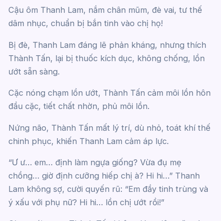
Cậu ôm Thanh Lam, nắm chân mũm, đè vai, tư thế
dâm nhục, chuẩn bị bắn tinh vào chị họ!
Bị đè, Thanh Lam đáng lẽ phản kháng, nhưng thích
Thành Tấn, lại bị thuốc kích dục, không chống, lồn
ướt sẵn sàng.
Cặc nóng chạm lồn ướt, Thành Tấn cảm môi lồn hôn
đầu cặc, tiết chất nhờn, phủ môi lồn.
Nứng não, Thành Tấn mất lý trí, dù nhỏ, toát khí thế
chinh phục, khiến Thanh Lam cảm áp lực.
“Ư ư… em… định làm ngựa giống? Vừa đụ mẹ
chồng… giờ định cưỡng hiếp chị à? Hi hi…” Thanh
Lam không sợ, cười quyến rũ: “Em đầy tinh trùng và
ý xấu với phụ nữ? Hi hi… lồn chị ướt rồi!”