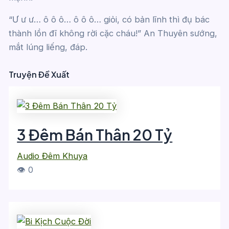
“Ư ư ư… ô ô ô… ô ô ô… giỏi, có bản lĩnh thì đụ bác
thành lồn đĩ không rời cặc cháu!” An Thuyên sướng,
mắt lúng liếng, đáp.
Truyện Đề Xuất
3 Đêm Bán Thân 20 Tỷ
Audio Đêm Khuya
👁 0