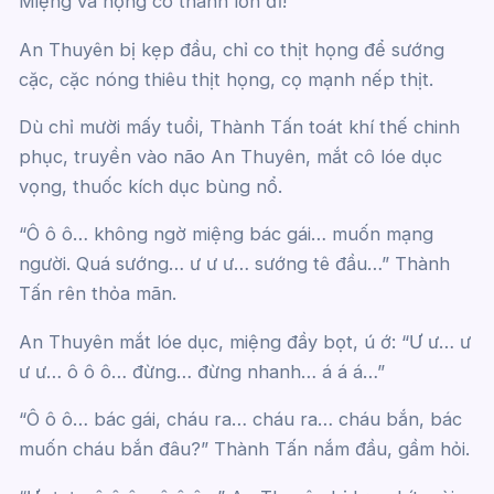
Miệng và họng cô thành lồn đĩ!
An Thuyên bị kẹp đầu, chỉ co thịt họng để sướng
cặc, cặc nóng thiêu thịt họng, cọ mạnh nếp thịt.
Dù chỉ mười mấy tuổi, Thành Tấn toát khí thế chinh
phục, truyền vào não An Thuyên, mắt cô lóe dục
vọng, thuốc kích dục bùng nổ.
“Ô ô ô… không ngờ miệng bác gái… muốn mạng
người. Quá sướng… ư ư ư… sướng tê đầu…” Thành
Tấn rên thỏa mãn.
An Thuyên mắt lóe dục, miệng đầy bọt, ú ớ: “Ư ư… ư
ư ư… ô ô ô… đừng… đừng nhanh… á á á…”
“Ô ô ô… bác gái, cháu ra… cháu ra… cháu bắn, bác
muốn cháu bắn đâu?” Thành Tấn nắm đầu, gầm hỏi.