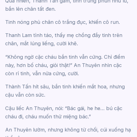
Quả nhiên, Thành Tấn gầm, tinh trùng phun như lũ,
bắn lên chân tất đen.
Tinh nóng phủ chân cô trắng đục, khiến cô run.
Thanh Lam tỉnh táo, thấy mẹ chồng đầy tinh trên
chân, mắt lúng liếng, cười khẽ.
“Không ngờ cặc cháu bắn tinh vẫn cứng. Chỉ điểm
này, hơn bố cháu, giỏi thật!” An Thuyên nhìn cặc
còn rỉ tinh, vẫn nửa cứng, cười.
Thành Tấn hít sâu, bắn tinh khiến mắt hoa, nhưng
cậu vẫn còn sức.
Cậu liếc An Thuyên, nói: “Bác gái, he he… bú cặc
cháu đi, cháu muốn thử miệng bác.”
An Thuyên lườm, nhưng không từ chối, cúi xuống hạ