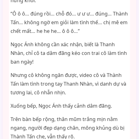
hứng khởi.
“Ô ô ô… đúng rồi… chỗ đó… ư ư ư… đúng… Thành
Tấn… không ngờ em giỏi làm tình thế… chị mê em
chết mất… he he he… ô ô ô…”
Ngọc Ánh không cần xác nhận, biết là Thanh
Nhàn, chỉ cô ta dâm đãng kéo con trai cô làm tình
ban ngày!
Nhưng cô không ngăn được, video cô và Thành
Tấn làm tình trong tay Thanh Nhàn, vì danh dự và
tương lai, cô nhẫn nhịn.
Xuống bếp, Ngọc Ánh thấy cảnh dâm đãng.
Trên bàn bếp rộng, thân mũm trắng mịn nằm
ngang, người đẹp dạng chân, mông khủng dù bị
Thành Tấn che, vẫn thấy rõ.