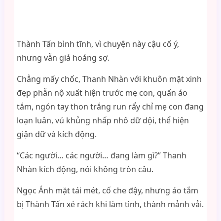
Thành Tấn bình tĩnh, vì chuyện này cậu cố ý,
nhưng vẫn giả hoảng sợ.
Chẳng mấy chốc, Thanh Nhàn với khuôn mặt xinh
đẹp phẫn nộ xuất hiện trước mẹ con, quấn áo
tắm, ngón tay thon trắng run rẩy chỉ mẹ con đang
loạn luân, vú khủng nhấp nhô dữ dội, thể hiện
giận dữ và kích động.
“Các người… các người… đang làm gì?” Thanh
Nhàn kích động, nói không tròn câu.
Ngọc Ánh mặt tái mét, cố che đậy, nhưng áo tắm
bị Thành Tấn xé rách khi làm tình, thành mảnh vải.