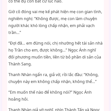
có thể đụ con bất cứ lúc nào.
Giờ cô đóng vai mẹ kế phát hiện mẹ con gian tình,
nghiêm nghị: “Không được, mẹ con làm chuyện
người khác khó lòng chấp nhận, em phải vạch
trần…”
“Đợi đã… em đừng nói, chị nhường hết tài sản nhà
họ Trần cho em, được không…” Ngọc Ánh nghĩ
đối phương muốn tiền, liền từ bỏ phần di sản của
Thành Sang.
Thanh Nhàn ngẩn ra, giả vờ, rồi lắc đầu: “Không,
chuyện này em không chấp nhận, không thể…”
“Em muốn thế nào để không nói?” Ngọc Ánh
hoảng hỏi.
Thanh Nhàn giả vờ nghĩ, nhìn Thành Tấn và Ngọc