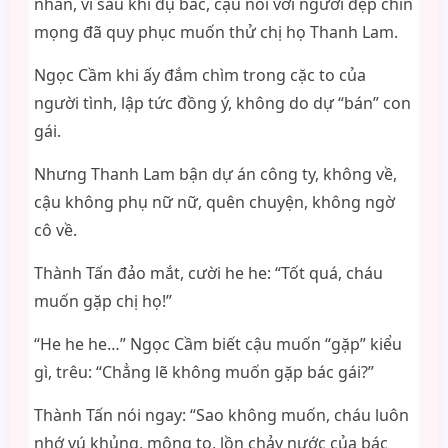
nhắn, vì sau khi đụ bác, cậu nói với người đẹp chín
mọng đã quy phục muốn thử chị họ Thanh Lam.
Ngọc Cầm khi ấy đắm chìm trong cặc to của
người tình, lập tức đồng ý, không do dự “bán” con
gái.
Nhưng Thanh Lam bận dự án công ty, không về,
cậu không phụ nữ nữ, quên chuyện, không ngờ
cô về.
Thành Tấn đảo mắt, cười he he: “Tốt quá, cháu
muốn gặp chị họ!”
“He he he…” Ngọc Cầm biết cậu muốn “gặp” kiểu
gì, trêu: “Chẳng lẽ không muốn gặp bác gái?”
Thành Tấn nói ngay: “Sao không muốn, cháu luôn
nhớ vú khủng, mông to, lồn chảy nước của bác