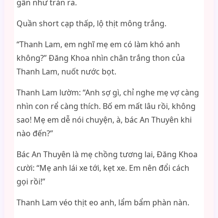
gần như tràn ra.
Quần short cạp thấp, lộ thịt mông trắng.
“Thanh Lam, em nghĩ mẹ em có làm khó anh
không?” Đăng Khoa nhìn chân trắng thon của
Thanh Lam, nuốt nước bọt.
Thanh Lam lườm: “Anh sợ gì, chỉ nghe mẹ vợ càng
nhìn con rể càng thích. Bố em mất lâu rồi, không
sao! Mẹ em dễ nói chuyện, à, bác An Thuyên khi
nào đến?”
Bác An Thuyên là mẹ chồng tương lai, Đăng Khoa
cười: “Mẹ anh lái xe tới, kẹt xe. Em nên đổi cách
gọi rồi!”
Thanh Lam véo thịt eo anh, lẩm bẩm phàn nàn.