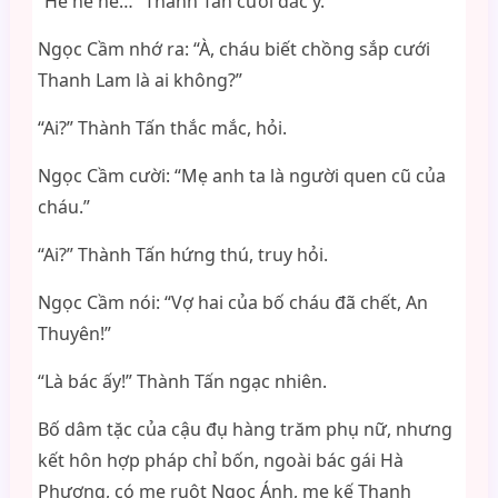
“He he he…” Thành Tấn cười đắc ý.
Ngọc Cầm nhớ ra: “À, cháu biết chồng sắp cưới
Thanh Lam là ai không?”
“Ai?” Thành Tấn thắc mắc, hỏi.
Ngọc Cầm cười: “Mẹ anh ta là người quen cũ của
cháu.”
“Ai?” Thành Tấn hứng thú, truy hỏi.
Ngọc Cầm nói: “Vợ hai của bố cháu đã chết, An
Thuyên!”
“Là bác ấy!” Thành Tấn ngạc nhiên.
Bố dâm tặc của cậu đụ hàng trăm phụ nữ, nhưng
kết hôn hợp pháp chỉ bốn, ngoài bác gái Hà
Phương, có mẹ ruột Ngọc Ánh, mẹ kế Thanh