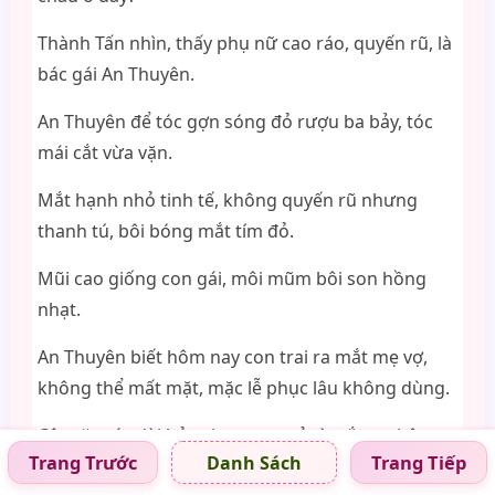
Thành Tấn nhìn, thấy phụ nữ cao ráo, quyến rũ, là
bác gái An Thuyên.
An Thuyên để tóc gợn sóng đỏ rượu ba bảy, tóc
mái cắt vừa vặn.
Mắt hạnh nhỏ tinh tế, không quyến rũ nhưng
thanh tú, bôi bóng mắt tím đỏ.
Mũi cao giống con gái, môi mũm bôi son hồng
nhạt.
An Thuyên biết hôm nay con trai ra mắt mẹ vợ,
không thể mất mặt, mặc lễ phục lâu không dùng.
Cô mặc váy dài hở vai cạp cao xẻ tà trắng, chân
Trang Trước
Trang Tiếp
Danh Sách
quấn tất thịt ren mỏng, mang giày cao gót lông