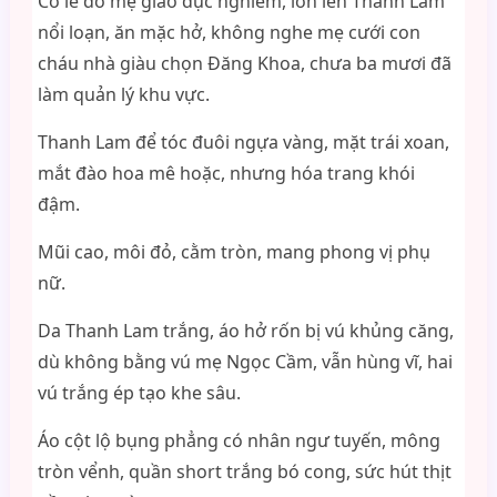
Có lẽ do mẹ giáo dục nghiêm, lớn lên Thanh Lam
nổi loạn, ăn mặc hở, không nghe mẹ cưới con
cháu nhà giàu chọn Đăng Khoa, chưa ba mươi đã
làm quản lý khu vực.
Thanh Lam để tóc đuôi ngựa vàng, mặt trái xoan,
mắt đào hoa mê hoặc, nhưng hóa trang khói
đậm.
Mũi cao, môi đỏ, cằm tròn, mang phong vị phụ
nữ.
Da Thanh Lam trắng, áo hở rốn bị vú khủng căng,
dù không bằng vú mẹ Ngọc Cầm, vẫn hùng vĩ, hai
vú trắng ép tạo khe sâu.
Áo cột lộ bụng phẳng có nhân ngư tuyến, mông
tròn vểnh, quần short trắng bó cong, sức hút thịt