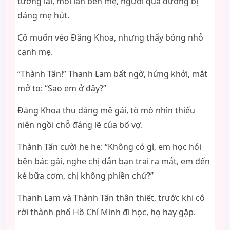
tương lai, mỗi lần bên mẹ, người qua đường bị
dáng mẹ hút.
Cô muốn véo Đăng Khoa, nhưng thấy bóng nhỏ
cạnh mẹ.
“Thành Tấn!” Thanh Lam bất ngờ, hứng khởi, mắt
mở to: “Sao em ở đây?”
Đăng Khoa thu dáng mê gái, tò mò nhìn thiếu
niên ngồi chỗ đáng lẽ của bố vợ.
Thành Tấn cười he he: “Không có gì, em học hỏi
bên bác gái, nghe chị dẫn bạn trai ra mắt, em đến
ké bữa cơm, chị không phiền chứ?”
Thanh Lam và Thành Tấn thân thiết, trước khi cô
rời thành phố Hồ Chí Minh đi học, họ hay gặp.