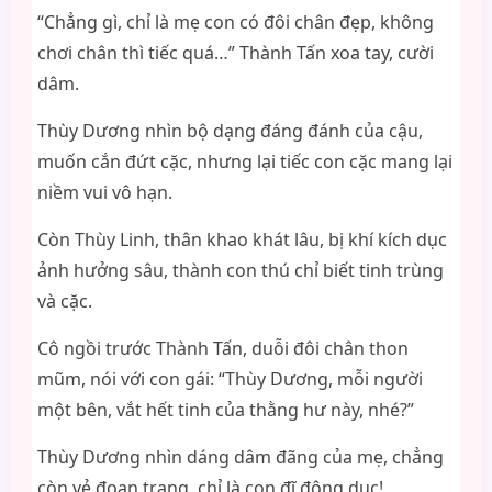
“Chẳng gì, chỉ là mẹ con có đôi chân đẹp, không
chơi chân thì tiếc quá…” Thành Tấn xoa tay, cười
dâm.
Thùy Dương nhìn bộ dạng đáng đánh của cậu,
muốn cắn đứt cặc, nhưng lại tiếc con cặc mang lại
niềm vui vô hạn.
Còn Thùy Linh, thân khao khát lâu, bị khí kích dục
ảnh hưởng sâu, thành con thú chỉ biết tinh trùng
và cặc.
Cô ngồi trước Thành Tấn, duỗi đôi chân thon
mũm, nói với con gái: “Thùy Dương, mỗi người
một bên, vắt hết tinh của thằng hư này, nhé?”
Thùy Dương nhìn dáng dâm đãng của mẹ, chẳng
còn vẻ đoan trang, chỉ là con đĩ động dục!