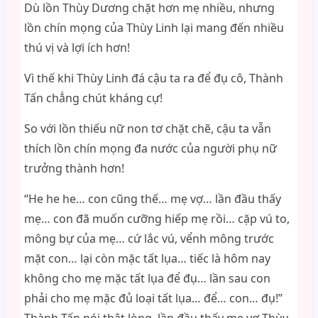
Dù lồn Thùy Dương chặt hơn mẹ nhiều, nhưng
lồn chín mọng của Thùy Linh lại mang đến nhiều
thú vị và lợi ích hơn!
Vì thế khi Thùy Linh đá cậu ta ra để đụ cô, Thành
Tấn chẳng chút kháng cự!
So với lồn thiếu nữ non tơ chặt chẽ, cậu ta vẫn
thích lồn chín mọng đa nước của người phụ nữ
trưởng thành hơn!
“He he he… con cũng thế… mẹ vợ… lần đầu thấy
mẹ… con đã muốn cưỡng hiếp mẹ rồi… cặp vú to,
mông bự của mẹ… cứ lắc vú, vểnh mông trước
mặt con… lại còn mặc tất lụa… tiếc là hôm nay
không cho mẹ mặc tất lụa để đụ… lần sau con
phải cho mẹ mặc đủ loại tất lụa… để… con… đụ!”