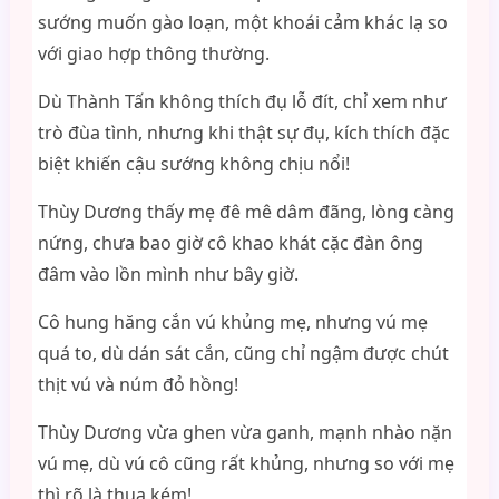
sướng muốn gào loạn, một khoái cảm khác lạ so
với giao hợp thông thường.
Dù Thành Tấn không thích đụ lỗ đít, chỉ xem như
trò đùa tình, nhưng khi thật sự đụ, kích thích đặc
biệt khiến cậu sướng không chịu nổi!
Thùy Dương thấy mẹ đê mê dâm đãng, lòng càng
nứng, chưa bao giờ cô khao khát cặc đàn ông
đâm vào lồn mình như bây giờ.
Cô hung hăng cắn vú khủng mẹ, nhưng vú mẹ
quá to, dù dán sát cắn, cũng chỉ ngậm được chút
thịt vú và núm đỏ hồng!
Thùy Dương vừa ghen vừa ganh, mạnh nhào nặn
vú mẹ, dù vú cô cũng rất khủng, nhưng so với mẹ
thì rõ là thua kém!