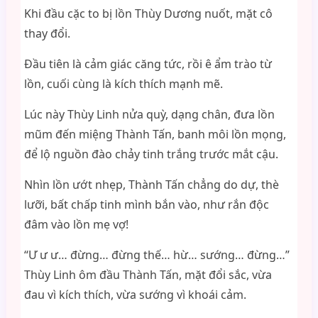
Khi đầu cặc to bị lồn Thùy Dương nuốt, mặt cô
thay đổi.
Đầu tiên là cảm giác căng tức, rồi ê ẩm trào từ
lồn, cuối cùng là kích thích mạnh mẽ.
Lúc này Thùy Linh nửa quỳ, dạng chân, đưa lồn
mũm đến miệng Thành Tấn, banh môi lồn mọng,
để lộ nguồn đào chảy tinh trắng trước mắt cậu.
Nhìn lồn ướt nhẹp, Thành Tấn chẳng do dự, thè
lưỡi, bất chấp tinh mình bắn vào, như rắn độc
đâm vào lồn mẹ vợ!
“Ư ư ư… đừng… đừng thế… hừ… sướng… đừng…”
Thùy Linh ôm đầu Thành Tấn, mặt đổi sắc, vừa
đau vì kích thích, vừa sướng vì khoái cảm.