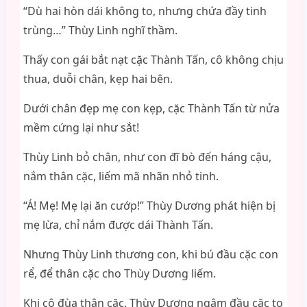
“Dù hai hòn dái không to, nhưng chứa đầy tinh
trùng…” Thùy Linh nghĩ thầm.
Thấy con gái bắt nạt cặc Thành Tấn, cô không chịu
thua, duỗi chân, kẹp hai bên.
Dưới chân đẹp mẹ con kẹp, cặc Thành Tấn từ nửa
mềm cứng lại như sắt!
Thùy Linh bỏ chân, như con đĩ bò đến háng cậu,
nắm thân cặc, liếm mã nhãn nhỏ tinh.
“Á! Mẹ! Mẹ lại ăn cướp!” Thùy Dương phát hiện bị
mẹ lừa, chỉ nắm được dái Thành Tấn.
Nhưng Thùy Linh thương con, khi bú đầu cặc con
rể, để thân cặc cho Thùy Dương liếm.
Khi cô đùa thân cặc, Thùy Dương ngậm đầu cặc to