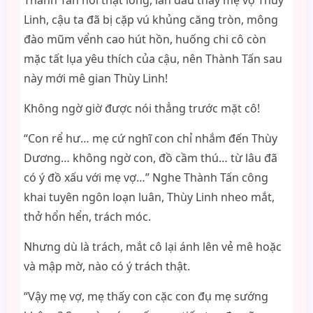
Thành Tấn nói thật lòng, lần đầu thấy mẹ vợ Thùy
Linh, cậu ta đã bị cặp vú khủng căng tròn, mông
đào mũm vểnh cao hút hồn, huống chi cô còn
mặc tất lụa yêu thích của cậu, nên Thành Tấn sau
này mới mê gian Thùy Linh!
Không ngờ giờ được nói thẳng trước mặt cô!
“Con rể hư… mẹ cứ nghĩ con chỉ nhắm đến Thùy
Dương… không ngờ con, đồ cầm thú… từ lâu đã
có ý đồ xấu với mẹ vợ…” Nghe Thành Tấn công
khai tuyên ngôn loạn luân, Thùy Linh nheo mắt,
thở hổn hển, trách móc.
Nhưng dù là trách, mắt cô lại ánh lên vẻ mê hoặc
và mập mờ, nào có ý trách thật.
“Vậy mẹ vợ, mẹ thấy con cặc con đụ mẹ sướng