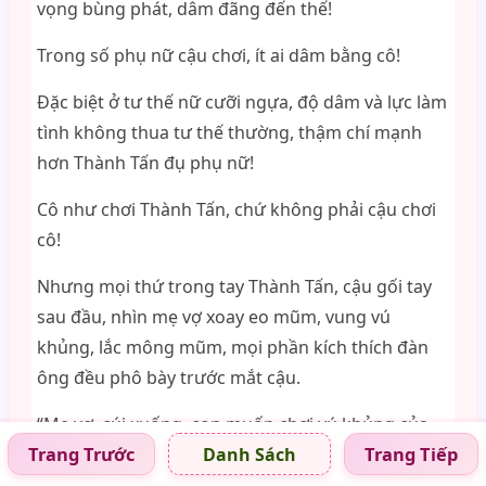
vọng bùng phát, dâm đãng đến thế!
Trong số phụ nữ cậu chơi, ít ai dâm bằng cô!
Đặc biệt ở tư thế nữ cưỡi ngựa, độ dâm và lực làm
tình không thua tư thế thường, thậm chí mạnh
hơn Thành Tấn đụ phụ nữ!
Cô như chơi Thành Tấn, chứ không phải cậu chơi
cô!
Nhưng mọi thứ trong tay Thành Tấn, cậu gối tay
sau đầu, nhìn mẹ vợ xoay eo mũm, vung vú
khủng, lắc mông mũm, mọi phần kích thích đàn
ông đều phô bày trước mắt cậu.
“Mẹ vợ, cúi xuống, con muốn chơi vú khủng của
Trang Trước
Trang Tiếp
Danh Sách
mẹ!” Thành Tấn thô lỗ nói.