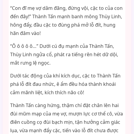
“Con đĩ mẹ vợ dâm đãng, đừng vội, cặc to của con
đến đây!” Thành Tấn mạnh banh mông Thùy Linh,
hông đẩy, đầu cặc to đùng phá mở lỗ đít, hung
hãn đâm vào!
“Ô ô ô ô ô…” Dưới cú đụ mạnh của Thành Tấn,
Thùy Linh ngửa cổ, phát ra tiếng rên hét dữ dội,
mắt rưng lệ ngọc.
Dưới tác động của khí kích dục, cặc to Thành Tấn
phá lỗ đít đau nhức, ê ẩm đều hóa thành khoái
cảm mãnh liệt, kích thích não cô!
Thành Tấn càng hứng, thậm chí đặt chân lên hai
đùi mũm mạp của mẹ vợ, mượn lực cơ thể cô, vừa
điên cuồng cọ đùi bạch mịn, tận hưởng cảm giác
lụa, vừa mạnh đẩy cặc, tiến vào lỗ đít chưa được