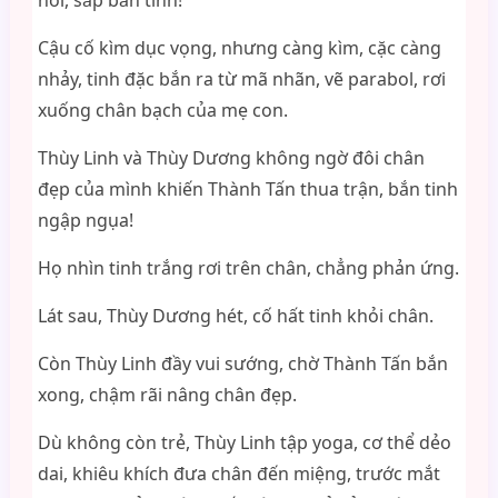
nổi, sắp bắn tinh!
Cậu cố kìm dục vọng, nhưng càng kìm, cặc càng
nhảy, tinh đặc bắn ra từ mã nhãn, vẽ parabol, rơi
xuống chân bạch của mẹ con.
Thùy Linh và Thùy Dương không ngờ đôi chân
đẹp của mình khiến Thành Tấn thua trận, bắn tinh
ngập ngụa!
Họ nhìn tinh trắng rơi trên chân, chẳng phản ứng.
Lát sau, Thùy Dương hét, cố hất tinh khỏi chân.
Còn Thùy Linh đầy vui sướng, chờ Thành Tấn bắn
xong, chậm rãi nâng chân đẹp.
Dù không còn trẻ, Thùy Linh tập yoga, cơ thể dẻo
dai, khiêu khích đưa chân đến miệng, trước mắt