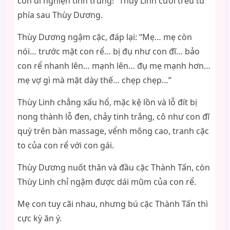
con đĩ nghiện tinh trùng!” Thùy Linh cười trêu từ
phía sau Thùy Dương.
Thùy Dương ngậm cặc, đáp lại: “Mẹ… mẹ còn
nói… trước mặt con rể… bị đụ như con đĩ… bảo
con rể nhanh lên… mạnh lên… đụ mẹ mạnh hơn…
mẹ vợ gì mà mặt dày thế… chẹp chẹp…”
Thùy Linh chẳng xấu hổ, mặc kệ lồn và lỗ đít bị
nong thành lỗ đen, chảy tinh trắng, cô như con đĩ
quỳ trên bàn massage, vểnh mông cao, tranh cặc
to của con rể với con gái.
Thùy Dương nuốt thân và đầu cặc Thành Tấn, còn
Thùy Linh chỉ ngậm được dái mũm của con rể.
Mẹ con tuy cãi nhau, nhưng bú cặc Thành Tấn thì
cực kỳ ăn ý.