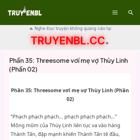
Skip
Sear
to
Main
content
🔥 Nghe Đọc truyện không quảng cáo tại
Menu
TRUYENBL.CC
🔥
Phần 35: Threesome vơí mẹ vợ Thùy Linh
(Phần 02)
Phần 35: Threesome vơí mẹ vợ Thùy Linh (Phần
02)
“Phạch phạch phạch… phạch phạch phạch…”
Mông mũm của Thùy Linh liên tục va vào háng
Thành Tấn, đập mạnh khiến Thành Tấn tê đầu,