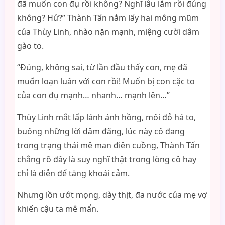
đã muốn con đụ rồi không? Nghĩ lâu lắm rồi đúng
không? Hử?” Thành Tấn nắm lấy hai mông mũm
của Thùy Linh, nhào nặn mạnh, miệng cười dâm
gào to.
“Đúng, không sai, từ lần đầu thấy con, mẹ đã
muốn loạn luân với con rồi! Muốn bị con cặc to
của con đụ mạnh… nhanh… mạnh lên…”
Thùy Linh mắt lấp lánh ánh hồng, môi đỏ há to,
buông những lời dâm đãng, lúc này cô đang
trong trạng thái mê man điên cuồng, Thành Tấn
chẳng rõ đây là suy nghĩ thật trong lòng cô hay
chỉ là diễn để tăng khoái cảm.
Nhưng lồn ướt mọng, dày thịt, đa nước của mẹ vợ
khiến cậu ta mê mẩn.