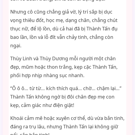
Nhưng cô cũng chẳng giả vờ, lý trí sắp bị dục
vọng thiêu đốt, học mẹ, dạng chân, chẳng chút
thục nữ, để lộ lồn, dù cả hai đã bị Thành Tấn đụ
bao lần, lồn và lỗ đít vẫn chảy tinh, chẳng còn
ngại.
Thùy Linh và Thùy Dương mỗi người một chân
đẹp, mũm hoặc thon trắng, kẹp cặc Thành Tấn,
phối hợp nhịp nhàng sục nhanh.
“Ô ô ô… từ từ… kích thích quá… chờ… chậm lại…”
Thành Tấn không ngờ bị đôi chân đẹp mẹ con
kẹp, cảm giác như điện giật!
Khoái cảm mê hoặc xuyên cơ thể, dù vừa bắn tinh,
đáng ra trụ lâu, nhưng Thành Tấn lại không giữ