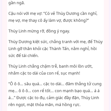
gần ngã.
Cậu nói với mẹ vợ: “Có vẻ Thùy Dương cần nghỉ,
mẹ vợ, mẹ thay cô ấy làm vợ, được không?”
Thùy Linh mừng rỡ, đồng ý ngay.
Thùy Dương kiệt sức, chẳng tranh với mẹ, để Thùy
Linh gỡ thân khỏi cặc Thành Tấn, nằm nghỉ, hồi
sức để tái chiến.
Thùy Linh chẳng chậm trễ, banh môi lồn ướt,
nhắm cặc to dài của con rể, sục mạnh!
“Ô ô ô… sâu quá… cặc to dài… đâm thẳng tử cung
mẹ… ô ô ô… con rể tốt… con mạnh bạo quá… á á
á…” Được cặc to đụ, cảm giác đầy đặn, Thùy Linh
rên ngọt, mặt thỏa mãn, má hồng rực.