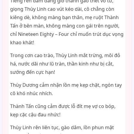
Tiếng rên dâm đãng giờ thành gào thét vô tư,
giọng Thùy Linh cao vút kéo dài, cô chẳng còn
kiêng dè, không màng bạn thân, mẹ ruột Thành
Tấn ở bên màn, không màng con gái trên người,
chỉ Nineteen Eighty – Four chỉ muốn trút dục vọng
khao khát!
Trong cơn cao trào, Thùy Linh mắt trừng, môi đỏ
há, nước dãi như lũ tràn, thần kinh như bị cắt,
sướng đến cực hạn!
Thùy Dương cảm nhận lồn mẹ kẹp chặt, ngón tay
cô khó nhúc nhích.
Thành Tấn cũng cảm được lỗ đít mẹ vợ co bóp,
kẹp cặc cậu đau nhức!
Thùy Linh rên liên tục, gào dâm, lồn phun mật