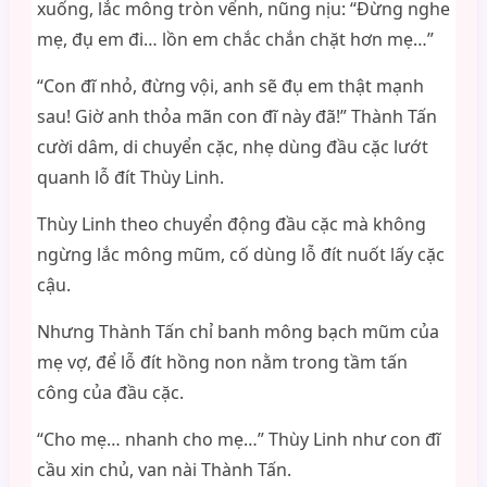
xuống, lắc mông tròn vểnh, nũng nịu: “Đừng nghe
mẹ, đụ em đi… lồn em chắc chắn chặt hơn mẹ…”
“Con đĩ nhỏ, đừng vội, anh sẽ đụ em thật mạnh
sau! Giờ anh thỏa mãn con đĩ này đã!” Thành Tấn
cười dâm, di chuyển cặc, nhẹ dùng đầu cặc lướt
quanh lỗ đít Thùy Linh.
Thùy Linh theo chuyển động đầu cặc mà không
ngừng lắc mông mũm, cố dùng lỗ đít nuốt lấy cặc
cậu.
Nhưng Thành Tấn chỉ banh mông bạch mũm của
mẹ vợ, để lỗ đít hồng non nằm trong tầm tấn
công của đầu cặc.
“Cho mẹ… nhanh cho mẹ…” Thùy Linh như con đĩ
cầu xin chủ, van nài Thành Tấn.