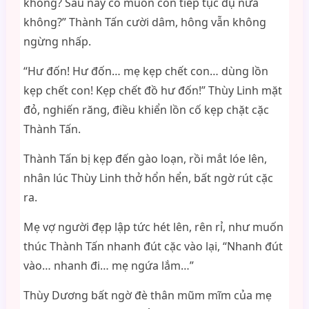
không? Sau này có muốn con tiếp tục đụ nữa
không?” Thành Tấn cười dâm, hông vẫn không
ngừng nhấp.
“Hư đốn! Hư đốn… mẹ kẹp chết con… dùng lồn
kẹp chết con! Kẹp chết đồ hư đốn!” Thùy Linh mặt
đỏ, nghiến răng, điều khiển lồn cố kẹp chặt cặc
Thành Tấn.
Thành Tấn bị kẹp đến gào loạn, rồi mắt lóe lên,
nhân lúc Thùy Linh thở hổn hển, bất ngờ rút cặc
ra.
Mẹ vợ người đẹp lập tức hét lên, rên rỉ, như muốn
thúc Thành Tấn nhanh đút cặc vào lại, “Nhanh đút
vào… nhanh đi… mẹ ngứa lắm…”
Thùy Dương bất ngờ đè thân mũm mĩm của mẹ