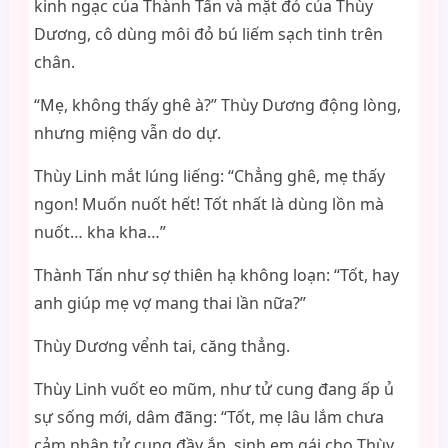
kinh ngạc của Thành Tấn và mặt đỏ của Thùy
Dương, cô dùng môi đỏ bú liếm sạch tinh trên
chân.
“Mẹ, không thấy ghê à?” Thùy Dương động lòng,
nhưng miệng vẫn do dự.
Thùy Linh mắt lúng liếng: “Chẳng ghê, mẹ thấy
ngon! Muốn nuốt hết! Tốt nhất là dùng lồn mà
nuốt… kha kha…”
Thành Tấn như sợ thiên hạ không loạn: “Tốt, hay
anh giúp mẹ vợ mang thai lần nữa?”
Thùy Dương vểnh tai, căng thẳng.
Thùy Linh vuốt eo mũm, như tử cung đang ấp ủ
sự sống mới, dâm đãng: “Tốt, mẹ lâu lắm chưa
cảm nhận tử cung đầy ắp, sinh em gái cho Thùy