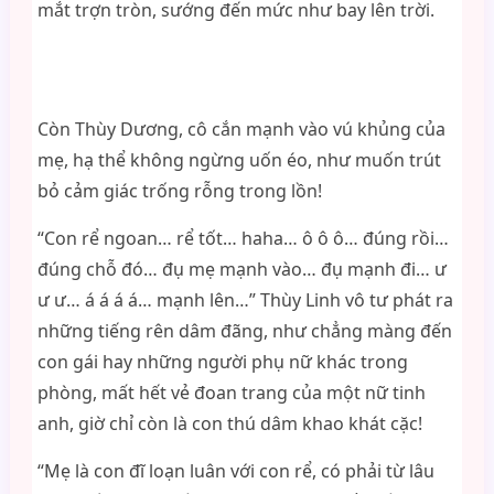
mắt trợn tròn, sướng đến mức như bay lên trời.
Còn Thùy Dương, cô cắn mạnh vào vú khủng của
mẹ, hạ thể không ngừng uốn éo, như muốn trút
bỏ cảm giác trống rỗng trong lồn!
“Con rể ngoan… rể tốt… haha… ô ô ô… đúng rồi…
đúng chỗ đó… đụ mẹ mạnh vào… đụ mạnh đi… ư
ư ư… á á á á… mạnh lên…” Thùy Linh vô tư phát ra
những tiếng rên dâm đãng, như chẳng màng đến
con gái hay những người phụ nữ khác trong
phòng, mất hết vẻ đoan trang của một nữ tinh
anh, giờ chỉ còn là con thú dâm khao khát cặc!
“Mẹ là con đĩ loạn luân với con rể, có phải từ lâu